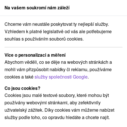
Na vašem soukromí nám záleží
člen skupiny
Sorger
Chceme vám neustále poskytovat ty nejlepší služby.
ly na Slovensku
Stredné Slovensko
Banskobystrický kraj
Vígľaš
Vzhledem k platné legislativě od vás ale potřebujeme
souhlas s používáním souborů cookies.
Wellness hotely Vígľaš
Více o personalizaci a měření
Kategorie
Abychom věděli, co se děje na webových stránkách a
mohli vám přizpůsobit nabídky či reklamu, používáme
Všechny kategorie
Hotely na Slovensku
(2)
cookies a také
služby společnosti Google
.
Hotely s bazénem
Wellness hotely na Slovensku
(2)
(2)
Hotely na Slovensku pro rodiny s dětmi
(1)
Co jsou cookies?
Historické hotely
(1)
Cookies jsou malé textové soubory, které mohou být
používány webovými stránkami, aby zefektivnily
uživatelský zážitek. Díky cookies vám můžeme nabízet
Vyberte lokalitu nebo termín
služby podle toho, co opravdu hledáte a chcete najít.