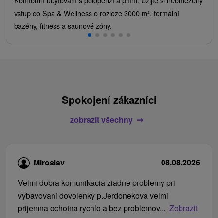
Komfortní ubytování s polopenzí a pitím. Užijte si neomezený
vstup do Spa & Wellness o rozloze 3000 m², termální
bazény, fitness a saunové zóny.
Spokojení zákazníci
zobrazit všechny
Miroslav
08.08.2026
Velmi dobra komunikacia ziadne problemy pri
vybavovani dovolenky p.Jerdonekova velmi
prijemna ochotna rychlo a bez problemov...
Zobrazit