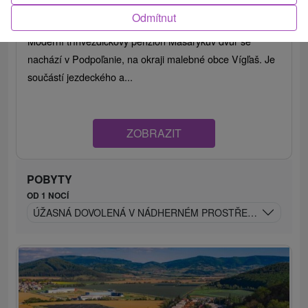
Odmítnut
9,3
(12 recenzí)
Moderní tříhvězdičkový penzion Masarykův dvůr se
nachází v Podpoľanie, na okraji malebné obce Vígľaš. Je
součástí jezdeckého a...
ZOBRAZIT
POBYTY
OD 1 NOCÍ
ÚŽASNÁ DOVOLENÁ V NÁDHERNÉM PROSTŘEDÍ PODPOĽA