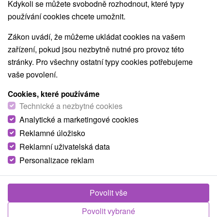
NEJLEVNĚJŠÍ
NEJDRAŽŠÍ
PODLE H
VŠECHNY
Kdykoli se můžete svobodně rozhodnout, které typy
používání cookies chcete umožnit.
Zákon uvádí, že můžeme ukládat cookies na vašem
zařízení, pokud jsou nezbytně nutné pro provoz této
stránky. Pro všechny ostatní typy cookies potřebujeme
vaše povolení.
Cookies, které používáme
Technické a nezbytné cookies
Analytické a marketingové cookies
Reklamné úložisko
Reklamní uživatelská data
Personalizace reklam
1 613,23
Kč
od
/noc/osoba
Povolit vše
Resort Masarykov dvor
Povolit vybrané
Vígľaš