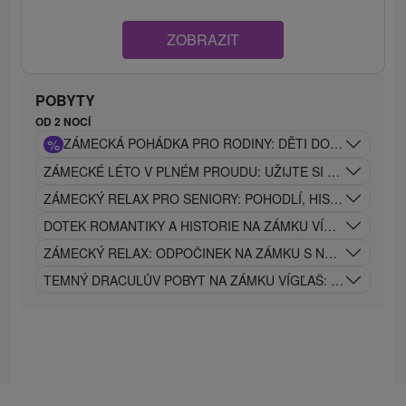
ZOBRAZIT
POBYTY
OD 2 NOCÍ
%
ZÁMECKÁ POHÁDKA PRO RODINY: DĚTI DO 12 LET ZCE
ZÁMECKÉ LÉTO V PLNÉM PROUDU: UŽIJTE SI VEČERY NA 
ZÁMECKÝ RELAX PRO SENIORY: POHODLÍ, HISTORIE A WE
DOTEK ROMANTIKY A HISTORIE NA ZÁMKU VÍGĽAŠ
ZÁMECKÝ RELAX: ODPOČINEK NA ZÁMKU S NÁDECHEM MI
TEMNÝ DRACULŮV POBYT NA ZÁMKU VÍGĽAŠ: ZÁŽITEK JE