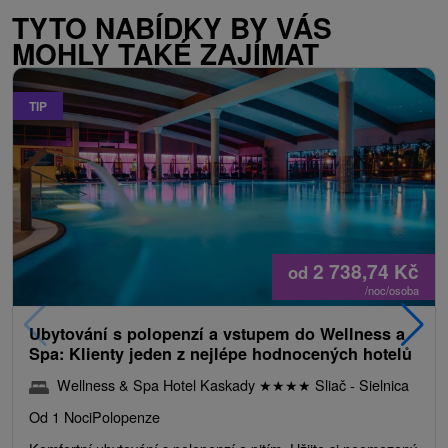
TYTO NABÍDKY BY VÁS
MOHLY TAKÉ ZAJÍMAT
TIP
2 738,74
Kč
od
/noc/osoba
Ubytování s polopenzí a vstupem do Wellness a
Spa: Klienty jeden z nejlépe hodnocených hotelů
Wellness & Spa Hotel Kaskady
★
★
★
★
Sliač - Sielnica
Od 1 Noci
Polopenze