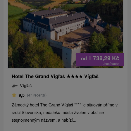
1 738,29
Kč
od
/noc/osoba
Hotel The Grand Vígľaš
★
★
★
★
Vígľaš
Vígľaš
9,5
(47 recenzí)
Zámecký hotel The Grand Vígľaš **** je situován přímo v
srdci Slovenska, nedaleko města Zvolen v obci se
stejnojmenným názvem, a nabízí...