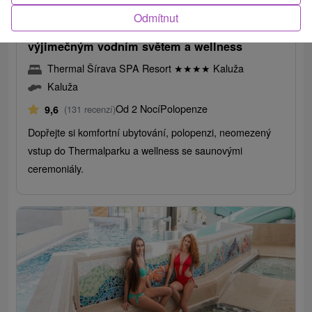
/noc/osoba
Odmítnut
Exkluzivní pobyt "u slovenského moře" s
výjimečným vodním světem a wellness
Thermal Šírava SPA Resort
★
★
★
★
Kaluža
Kaluža
Od 2 Nocí
Polopenze
9,6
(131 recenzí)
Dopřejte si komfortní ubytování, polopenzi, neomezený
vstup do Thermalparku a wellness se saunovými
ceremoniály.