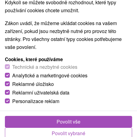
Kdykoli se můžete svobodně rozhodnout, které typy
používání cookies chcete umožnit.
Obce a města
Zákon uvádí, že můžeme ukládat cookies na vašem
zařízení, pokud jsou nezbytně nutné pro provoz této
Kaluža
(2)
pro dva
stránky. Pro všechny ostatní typy cookies potřebujeme
vaše povolení.
TOP - NEJPRODÁVANĚJŠÍ
NEJLEVNĚJŠ
VŠECHNY
Cookies, které používáme
Technické a nezbytné cookies
Analytické a marketingové cookies
Reklamné úložisko
Reklamní uživatelská data
Personalizace reklam
Povolit vše
2 176,30
Kč
od
Povolit vybrané