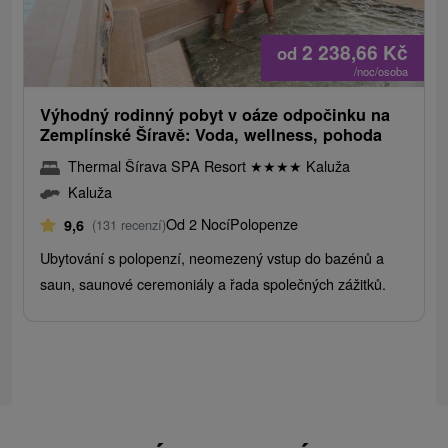
2 238,66
Kč
od
/noc/osoba
Výhodný rodinný pobyt v oáze odpočinku na
Zemplínské Šíravě: Voda, wellness, pohoda
Thermal Šírava SPA Resort
★
★
★
★
Kaluža
Kaluža
Od 2 Nocí
Polopenze
9,6
(131 recenzí)
Ubytování s polopenzí, neomezený vstup do bazénů a
saun, saunové ceremoniály a řada společných zážitků.