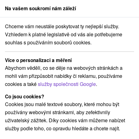
Na vašem soukromí nám záleží
člen skupiny
Sorger
Chceme vám neustále poskytovat ty nejlepší služby.
Pobyty na Slovensku
Wellness pobyty
Dolný Zemplín
Vzhledem k platné legislativě od vás ale potřebujeme
souhlas s používáním souborů cookies.
Wellness pobyty Dolný Zemplín
Více o personalizaci a měření
Kategorie
Abychom věděli, co se děje na webových stránkách a
mohli vám přizpůsobit nabídky či reklamu, používáme
Všechny kategorie
Pobyty v akci
(1)
cookies a také
služby společnosti Google
.
Wellness pobyty
Víkendové pobyty
(2)
(2)
Romantické pobyty
Rodinné pobyty
(1)
(2)
Co jsou cookies?
Cookies jsou malé textové soubory, které mohou být
používány webovými stránkami, aby zefektivnily
Vyberte lokalitu nebo termín
uživatelský zážitek. Díky cookies vám můžeme nabízet
služby podle toho, co opravdu hledáte a chcete najít.
Nejprodávanější