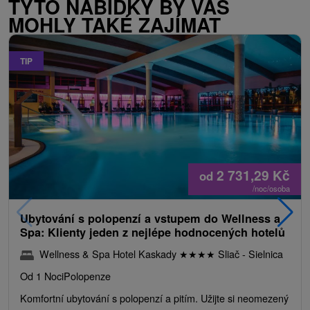
TYTO NABÍDKY BY VÁS
MOHLY TAKÉ ZAJÍMAT
TIP
2 731,29
Kč
od
/noc/osoba
Ubytování s polopenzí a vstupem do Wellness a
Spa: Klienty jeden z nejlépe hodnocených hotelů
Wellness & Spa Hotel Kaskady
★
★
★
★
Sliač - Sielnica
Od 1 Noci
Polopenze
Komfortní ubytování s polopenzí a pitím. Užijte si neomezený