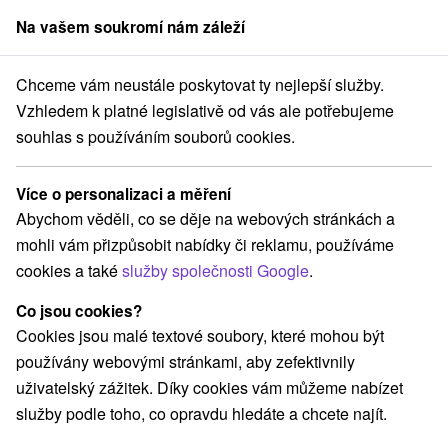
Na vašem soukromí nám záleží
člen skupiny
Sorger
Chceme vám neustále poskytovat ty nejlepší služby.
Pobyty na Slovensku
Wellness pobyty
Javorníky
Vzhledem k platné legislativě od vás ale potřebujeme
souhlas s používáním souborů cookies.
Wellness pobyty Javorníky
Více o personalizaci a měření
Kategorie
Abychom věděli, co se děje na webových stránkách a
mohli vám přizpůsobit nabídky či reklamu, používáme
Všechny kategorie
Pobyty v akci
(1)
cookies a také
služby společnosti Google
.
Wellness pobyty
Víkendové pobyty
(3)
(1)
Pobyty pro seniory
(2)
Co jsou cookies?
Cookies jsou malé textové soubory, které mohou být
používány webovými stránkami, aby zefektivnily
Vyberte lokalitu nebo termín
uživatelský zážitek. Díky cookies vám můžeme nabízet
služby podle toho, co opravdu hledáte a chcete najít.
Nejprodávanější