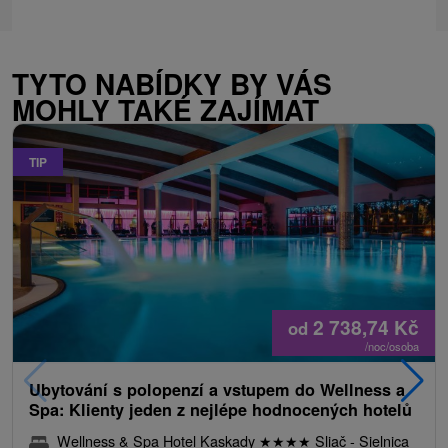
TYTO NABÍDKY BY VÁS
MOHLY TAKÉ ZAJÍMAT
TIP
2 738,74
Kč
od
/noc/osoba
Ubytování s polopenzí a vstupem do Wellness a
Spa: Klienty jeden z nejlépe hodnocených hotelů
Wellness & Spa Hotel Kaskady
★
★
★
★
Sliač - Sielnica