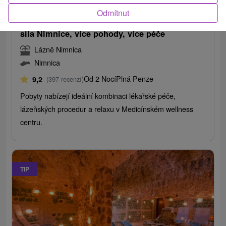
/noc/osoba
Odmítnut
Víkendové pobyty KLASIK a KLASIK+: Léčivá
síla Nimnice, více pohody, více péče
Lázně Nimnica
Nimnica
Od 2 Nocí
Plná Penze
9,2
(397 recenzí)
Pobyty nabízejí ideální kombinaci lékařské péče,
lázeňských procedur a relaxu v Medicínském wellness
centru.
TIP