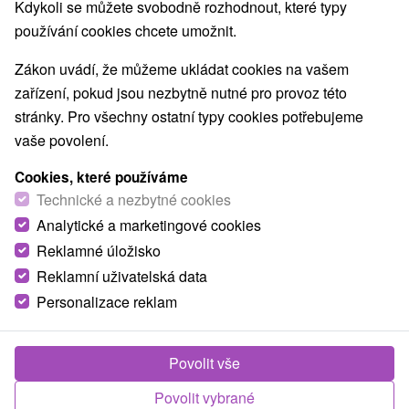
Kdykoli se můžete svobodně rozhodnout, které typy
používání cookies chcete umožnit.
Obce a města
Zákon uvádí, že můžeme ukládat cookies na vašem
zařízení, pokud jsou nezbytně nutné pro provoz této
Nimnica
(3)
pro dva
stránky. Pro všechny ostatní typy cookies potřebujeme
vaše povolení.
TOP - NEJPRODÁVANĚJŠÍ
NEJLEVNĚJŠ
VŠECHNY
Cookies, které používáme
Technické a nezbytné cookies
Analytické a marketingové cookies
TIP
Reklamné úložisko
Reklamní uživatelská data
Personalizace reklam
Povolit vše
1 825,83
Kč
od
Povolit vybrané