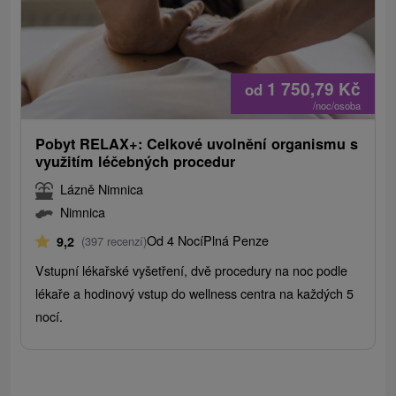
1 750,79
Kč
od
/noc/osoba
Pobyt RELAX+: Celkové uvolnění organismu s
využitím léčebných procedur
Lázně Nimnica
Nimnica
Od 4 Nocí
Plná Penze
9,2
(397 recenzí)
Vstupní lékařské vyšetření, dvě procedury na noc podle
lékaře a hodinový vstup do wellness centra na každých 5
nocí.