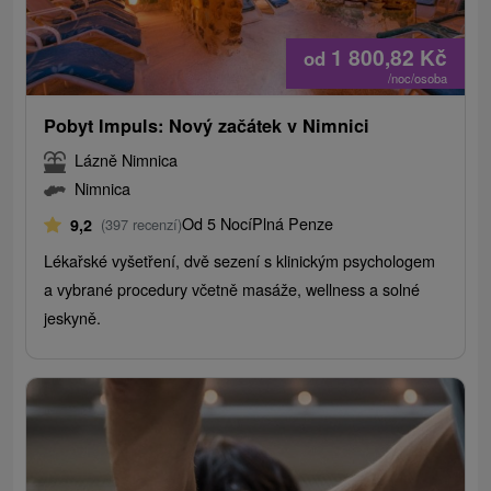
1 800,82
Kč
od
/noc/osoba
Pobyt Impuls: Nový začátek v Nimnici
Lázně Nimnica
Nimnica
Od 5 Nocí
Plná Penze
9,2
(397 recenzí)
Lékařské vyšetření, dvě sezení s klinickým psychologem
a vybrané procedury včetně masáže, wellness a solné
jeskyně.