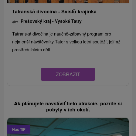
Tatranská divočina - Svišťů krajinka
Prešovský kraj -
Vysoké Tatry
Tatranská divočina je naučně-zábavný program pro
nejmenší návštěvníky Tater s velkou letní soutěží, jejímž
prostřednictvím děti...
ZOBRAZIT
Ak plánujete navštíviť tieto atrakcie, pozrite si
pobyty v ich okolí.
Náš TIP