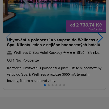
2 738,74
Kč
od
/noc/osoba
Ubytování s polopenzí a vstupem do Wellness a
Spa: Klienty jeden z nejlépe hodnocených hotelů
Wellness & Spa Hotel Kaskady
★
★
★
★
Sliač - Sielnica
Od 1 Noci
Polopenze
Komfortní ubytování s polopenzí a pitím. Užijte si neomezený
vstup do Spa & Wellness o rozloze 3000 m², termální
bazény, fitness a saunové zóny.