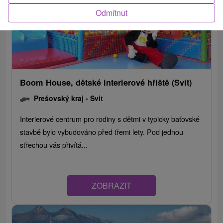
Odmítnut
Boom House, dětské interierové hřiště (Svit)
Prešovský kraj -
Svit
Interierové centrum pro rodiny s dětmi v typicky baťovské
stavbě bylo vybudováno před třemi lety. Pod jednou
střechou vás přivítá...
ZOBRAZIT