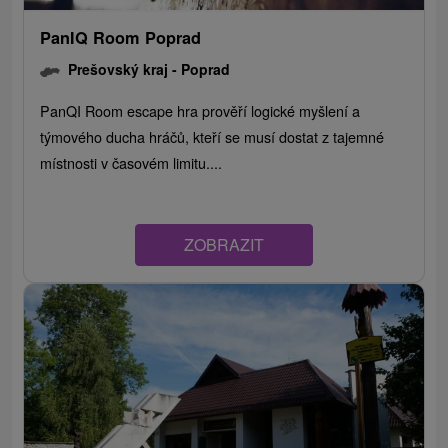
PanIQ Room Poprad
Prešovský kraj -
Poprad
PanQI Room escape hra prověří logické myšlení a
týmového ducha hráčů, kteří se musí dostat z tajemné
místnosti v časovém limitu....
ZOBRAZIT