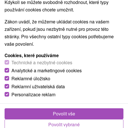
Kdykoli se můžete svobodně rozhodnout, které typy
Vyhliadkové veže a chodníky
(2)
používání cookies chcete umožnit.
Laserarény a paintball
(1)
Jazerá, plesá, vodné nádrže
(26)
Zákon uvádí, že můžeme ukládat cookies na vašem
Aquaparky, kúpaliská
Drevené kostolíky
(3)
(1)
zařízení, pokud jsou nezbytně nutné pro provoz této
Vodopády
Pamätníky
Atrakce s dětmi
(9)
(1)
(23)
stránky. Pro všechny ostatní typy cookies potřebujeme
Štíty
Escaperoom
Botanické záhrady
(43)
(1)
(1)
vaše povolení.
Múzeá a galérie
Turistické atrakcie
(10)
(12)
Adrenalinové atrakcie
Lanové dráhy
(8)
(2)
Cookies, které používáme
Bobové dráhy
Jaskyne
Technické a nezbytné cookies
(1)
(2)
Analytické a marketingové cookies
Reklamné úložisko
Obce a města
Reklamní uživatelská data
Zobrazit vše
Poprad
(5)
Vysoké Tatry
(4)
Personalizace reklam
Povolit vše
Povolit vybrané