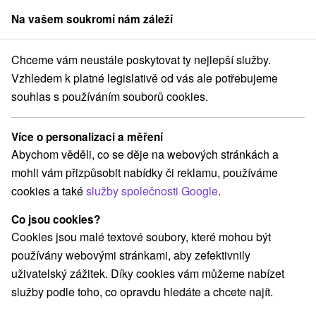
Na vašem soukromí nám záleží
člen skupiny
Sorger
Chceme vám neustále poskytovat ty nejlepší služby.
Atrakce na Slovensku
Atrakce s dětmi
Vysoké Tatry
Vzhledem k platné legislativě od vás ale potřebujeme
souhlas s používáním souborů cookies.
Atrakce s dětmi Vysoké Tatry
Více o personalizaci a měření
Kategorie
Abychom věděli, co se děje na webových stránkách a
mohli vám přizpůsobit nabídky či reklamu, používáme
Všechny kategorie
Detské centrá a mestečká
(5)
cookies a také
služby společnosti Google
.
Túry a turistické chodníky
(36)
Amfiteátre a kiná v prírode
Golfové ihriská
(1)
(2)
Co jsou cookies?
Pramene
Mestské a zámocké parky
(2)
(1)
Cookies jsou malé textové soubory, které mohou být
Lyžiarske strediská
Architektonické stavby
(10)
(2)
používány webovými stránkami, aby zefektivnily
Kaštiele
Horské chaty
Skanzeny
(1)
(12)
(2)
uživatelský zážitek. Díky cookies vám můžeme nabízet
Jazda na koni
Šport
(3)
(4)
služby podle toho, co opravdu hledáte a chcete najít.
Hrady, zámky, zrúcaniny
(2)