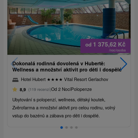
1 375,62
Kč
od
/noc/osoba
Dokonalá rodinná dovolená v Hubertě:
Wellness a množství aktivit pro děti i dospělé
Hotel Hubert
★
★
★
★
Vital Resort Gerlachov
Od 2 Nocí
Polopenze
8,9
(119 recenzí)
Ubytování s polopenzí, wellness, dětský koutek,
Zvěrofarma a množství aktivit pro celou rodinu, volný
vstup do bazénů a zábava pro děti i dospělé.