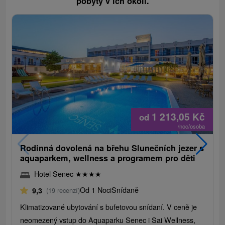
pobyty v ich okolí.
1 213,05
Kč
od
/noc/osoba
Rodinná dovolená na břehu Slunečních jezer s
aquaparkem, wellness a programem pro děti
Hotel Senec
★
★
★
★
Od 1 Noci
Snídaně
9,3
(19 recenzí)
Klimatizované ubytování s bufetovou snídaní. V ceně je
neomezený vstup do Aquaparku Senec i Sai Wellness,