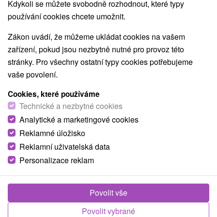
Kdykoli se můžete svobodně rozhodnout, které typy
Mestské a zámocké parky
Golfové ihriská
(4)
(5)
používání cookies chcete umožnit.
Motokárové dráhy
Vínne cesty
(1)
(1)
Túry a turistické chodníky
Escaperoom
(1)
(8)
Zákon uvádí, že můžeme ukládat cookies na vašem
Jaskyne
Bobové dráhy
Lanové dráhy
(1)
(1)
(1)
zařízení, pokud jsou nezbytně nutné pro provoz této
Adrenalinové atrakcie
Turistické atrakcie
(4)
(12)
stránky. Pro všechny ostatní typy cookies potřebujeme
Múzeá a galérie
ZOO a zvieracie farmy
(13)
(1)
vaše povolení.
Botanické záhrady
Jazerá, plesá, vodné nádrže
(1)
(6)
Cookies, které používáme
Atrakce s dětmi
Technické pamiatky
(18)
(1)
Technické a nezbytné cookies
Pamätníky
Aquaparky, kúpaliská
(3)
(2)
Analytické a marketingové cookies
Planetária a observatória
(1)
Detské centrá a mestečká
Laserarény a paintball
Reklamné úložisko
(2)
(2)
Reklamní uživatelská data
Personalizace reklam
Obce a města
Bratislava - Karlova Ves
(1)
Povolit vše
Povolit vybrané