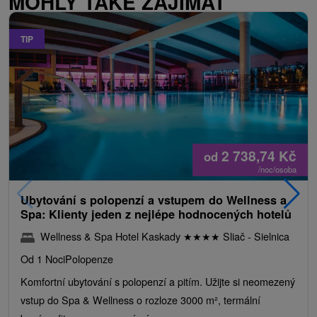
MOHLY TAKÉ ZAJÍMAT
TIP
2 738,74
Kč
od
/noc/osoba
Ubytování s polopenzí a vstupem do Wellness a
Spa: Klienty jeden z nejlépe hodnocených hotelů
Wellness & Spa Hotel Kaskady
★
★
★
★
Sliač - Sielnica
Od 1 Noci
Polopenze
Komfortní ubytování s polopenzí a pitím. Užijte si neomezený
vstup do Spa & Wellness o rozloze 3000 m², termální