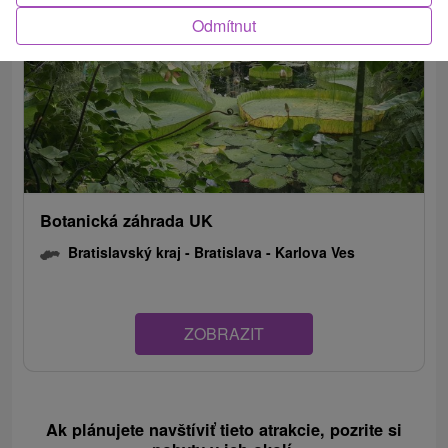
Odmítnut
Botanická záhrada UK
Bratislavský kraj -
Bratislava - Karlova Ves
ZOBRAZIT
Ak plánujete navštíviť tieto atrakcie, pozrite si