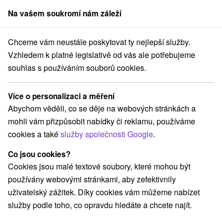
Na vašem soukromí nám záleží
člen skupiny
Sorger
Chceme vám neustále poskytovat ty nejlepší služby.
vensku
Botanické záhrady
Západné Slovensko
Bratislavský kraj
Vzhledem k platné legislativě od vás ale potřebujeme
souhlas s používáním souborů cookies.
Botanické záhrady Bratislavský
kraj
Více o personalizaci a měření
Abychom věděli, co se děje na webových stránkách a
Kategorie
mohli vám přizpůsobit nabídky či reklamu, používáme
cookies a také
služby společnosti Google
.
Všechny kategorie
Plte, rafting, splavy
(2)
Hrady, zámky, zrúcaniny
(9)
Co jsou cookies?
Vyhliadkové lety a plavby
Šport
(1)
(4)
Cookies jsou malé textové soubory, které mohou být
Jazda na koni
Skanzeny
Divadlá
(3)
(1)
(7)
používány webovými stránkami, aby zefektivnily
Kaštiele
Sakrálne miesta
(5)
(7)
uživatelský zážitek. Díky cookies vám můžeme nabízet
Vyhliadkové veže a chodníky
(11)
služby podle toho, co opravdu hledáte a chcete najít.
Architektonické stavby
Lyžiarske strediská
(8)
(2)