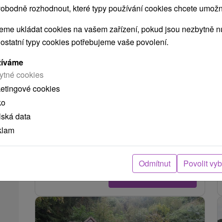
obodně rozhodnout, které typy používání cookies chcete umožni
me ukládat cookies na vašem zařízení, pokud jsou nezbytně nu
 ostatní typy cookies potřebujeme vaše povolení.
žíváme
Rozhledna Sitno
ytné cookies
ketingové cookies
Banskobystrický kraj -
Banská Štiavnica
ko
2.54 Km
lská data
Je situována v chráněné oblasti Štiavnických
klam
vrchů, na vrchu Sitno v nadmořské výšce 1009
m.n.m., v katastru obce Ilija. Byla...
Odmítnut
Povolit vy
ZOBRAZIT