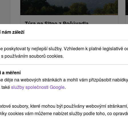
Túra na Sitno z Počúvadla
 nám záleží
Banskobystrický kraj -
Počúvadlo
2.42 Km
poskytovat ty nejlepší služby. Vzhledem k platné legislativě o
Nadmorská výška: 1 009 m.n.m. Dĺžka trasy: 3,5
 s používáním souborů cookies.
km Trvanie: 1 h Prevýšenie: 300 m Farba
značky: Z Počúvadla, od jazera sa...
i a měření
e děje na webových stránkách a mohli vám přizpůsobit nabídky
ZOBRAZIT
 také
služby společnosti Google
.
xtové soubory, které mohou být používány webovými stránkami, 
 Díky cookies vám můžeme nabízet služby podle toho, co opravd