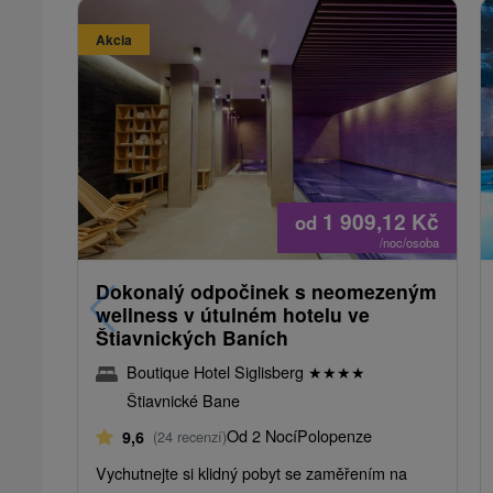
Akcia
1 909,12
Kč
od
/noc/osoba
Dokonalý odpočinek s neomezeným
wellness v útulném hotelu ve
Štiavnických Baních
Boutique Hotel Siglisberg
★
★
★
★
Štiavnické Bane
Od 2 Nocí
Polopenze
9,6
(24 recenzí)
Vychutnejte si klidný pobyt se zaměřením na