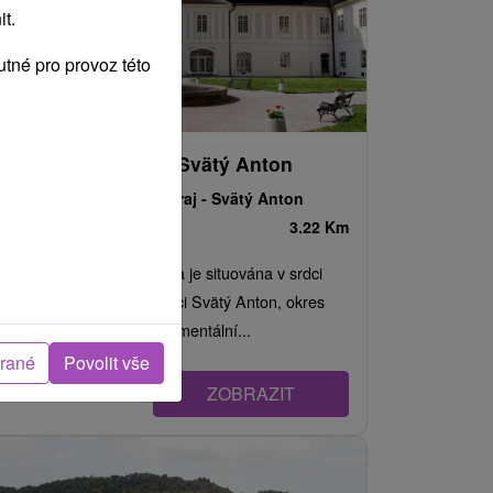
t.
tné pro provoz této
Kaštieľ (muzeum) Svätý Anton
Banskobystrický kraj -
Svätý Anton
3.22 Km
Národní kulturní památka je situována v srdci
Štiavnických vrchů, v obci Svätý Anton, okres
Banská Štiavnica. Monumentální...
brané
Povolit vše
ZOBRAZIT