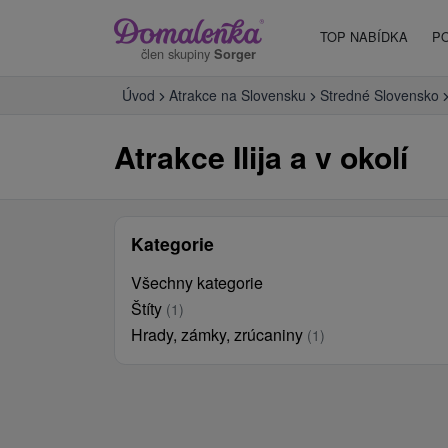
TOP NABÍDKA
P
člen skupiny
Sorger
Úvod
Atrakce na Slovensku
Stredné Slovensko
Atrakce Ilija a v okolí
Kategorie
Všechny kategorie
Štíty
(1)
Hrady, zámky, zrúcaniny
(1)