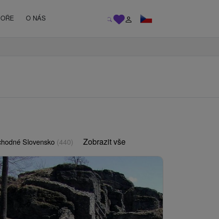
MOŘE
O NÁS
Zobrazit vše
chodné Slovensko
(440)