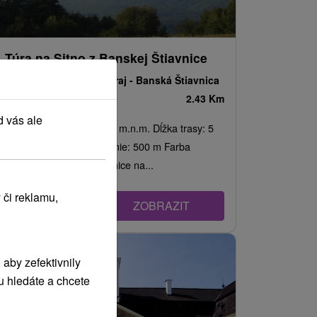
Túra na Sitno z Banskej Štiavnice
Banskobystrický kraj -
Banská Štiavnica
2.43 Km
d vás ale
Nadmorská výška: 1 009 m.n.m. Dĺžka trasy: 5
km Trvanie: 2 h Prevýšenie: 500 m Farba
značky: Z Banskej Štiavnice na...
 či reklamu,
ZOBRAZIT
aby zefektivnily
u hledáte a chcete