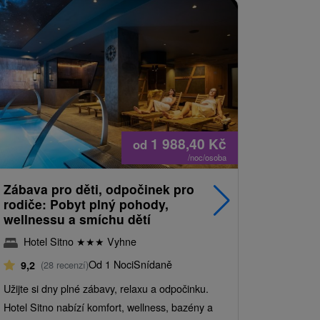
1 988,40
Kč
od
/noc/osoba
Zábava pro děti, odpočinek pro
Romantik
rodiče: Pobyt plný pohody,
exkluziv
wellnessu a smíchu dětí
Hotel 
Hotel Sitno
★
★
★
Vyhne
9,4
(775
Od 1 Noci
Snídaně
9,2
(28 recenzí)
Ubytování n
Užijte si dny plné zábavy, relaxu a odpočinku.
čtyřchodovo
Hotel Sitno nabízí komfort, wellness, bazény a
drink, láhev