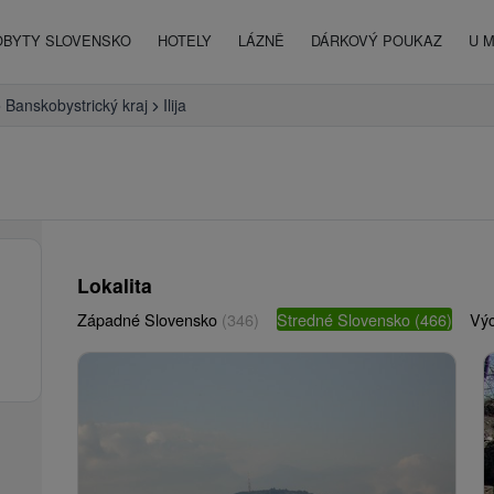
OBYTY SLOVENSKO
HOTELY
LÁZNĚ
DÁRKOVÝ POUKAZ
U 
Banskobystrický kraj
Ilija
Lokalita
Západné Slovensko
(346)
Stredné Slovensko
(466)
Vý