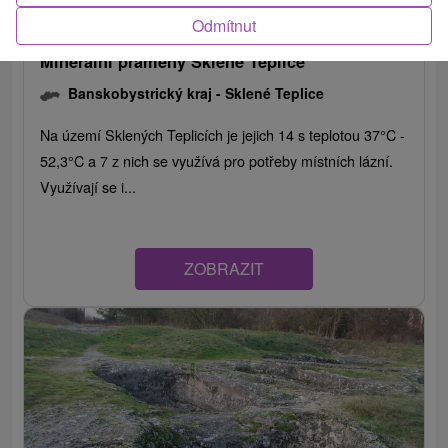
Odmítnut
Minerální prameny Sklené Teplice
Banskobystrický kraj -
Sklené Teplice
Na území Sklených Teplicích je jejich 14 s teplotou 37°C -
52,3°C a 7 z nich se využívá pro potřeby místních lázní.
Využívají se i...
ZOBRAZIT