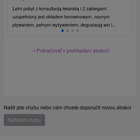
Letni pobyt z konsultacją lekarską i 2 zabiegami
uzupełniony jest okładem borowinowym, nocnym
pływaniem, pełnym wyżywieniem, degustacją win i...
➝ Pokračovať v prehliadaní atrakcií
Našli jste chybu nebo nám chcete doporučit novou atrakci
Nahlásit chybu