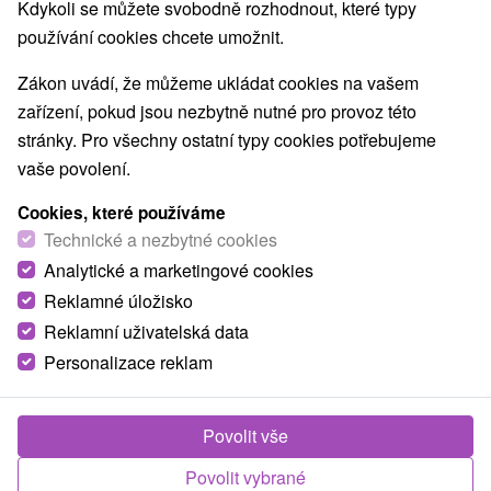
Kdykoli se můžete svobodně rozhodnout, které typy
Aquaparky, kúpaliská
Vodopády
Pamätníky
(4)
(2)
(1)
používání cookies chcete umožnit.
Technické pamiatky
Atrakce s dětmi
Štíty
(4)
(10)
(1)
Botanické záhrady
ZOO a zvieracie farmy
(2)
(1)
Zákon uvádí, že můžeme ukládat cookies na vašem
Múzeá a galérie
Turistické atrakcie
(3)
(16)
zařízení, pokud jsou nezbytně nutné pro provoz této
Adrenalinové atrakcie
(1)
stránky. Pro všechny ostatní typy cookies potřebujeme
vaše povolení.
Obce a města
Cookies, které používáme
Sklené Teplice
(1)
Vyhne
(1)
Technické a nezbytné cookies
Analytické a marketingové cookies
Reklamné úložisko
Reklamní uživatelská data
Personalizace reklam
Povolit vše
Povolit vybrané