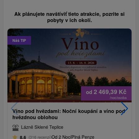
Ak plánujete navštíviť tieto atrakcie, pozrite si
pobyty v ich okolí.
Náš TIP
2 469,39
Kč
od
/noc/osoba
Víno pod hvězdami: Noční koupání a víno pod
hvězdnou oblohou
Lázně Sklené Teplice
Od 2 Nocí
Plná Penze
8,6
(316 recenzí)