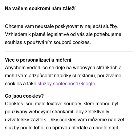
Na vašem soukromí nám záleží
člen skupiny
Sorger
Chceme vám neustále poskytovat ty nejlepší služby.
Atrakce na Slovensku
Pramene
Štiavnické vrchy
Vzhledem k platné legislativě od vás ale potřebujeme
souhlas s používáním souborů cookies.
Pramene Štiavnické vrchy
Více o personalizaci a měření
Kategorie
Abychom věděli, co se děje na webových stránkách a
mohli vám přizpůsobit nabídky či reklamu, používáme
Všechny kategorie
Planetária a observatória
(1)
cookies a také
služby společnosti Google
.
Túry a turistické chodníky
(9)
Amfiteátre a kiná v prírode
Pramene
(1)
(3)
Co jsou cookies?
Mestské a zámocké parky
Architektonické stavby
(2)
(2)
Cookies jsou malé textové soubory, které mohou být
Sakrálne miesta
Kaštiele
Divadlá
(1)
(1)
(1)
používány webovými stránkami, aby zefektivnily
Skanzeny
Hrady, zámky, zrúcaniny
(1)
(9)
uživatelský zážitek. Díky cookies vám můžeme nabízet
Vyhliadkové veže a chodníky
(2)
služby podle toho, co opravdu hledáte a chcete najít.
Jazerá, plesá, vodné nádrže
(4)