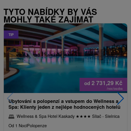
TYTO NABÍDKY BY VÁS
MOHLY TAKÉ ZAJÍMAT
TIP
2 731,29
Kč
od
/noc/osoba
Ubytování s polopenzí a vstupem do Wellness a
Spa: Klienty jeden z nejlépe hodnocených hotelů
Wellness & Spa Hotel Kaskady
★
★
★
★
Sliač - Sielnica
Od 1 Noci
Polopenze