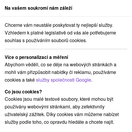
Na vašem soukromí nám záleží
člen skupiny
Sorger
Chceme vám neustále poskytovat ty nejlepší služby.
Slovensko
Prešovský kraj
Červený Kláštor
Pramen Smerdžonka
Vzhledem k platné legislativě od vás ale potřebujeme
souhlas s používáním souborů cookies.
Pramen Smerdžonka
Více o personalizaci a měření
Navigovat do místa
Abychom věděli, co se děje na webových stránkách a
mohli vám přizpůsobit nabídky či reklamu, používáme
Prameň Smerdžonka
GPS:
cookies a také
služby společnosti Google
.
059 06 Červený Kláštor
N +49° 23' 24.31''
E +20° 25' 15.62''
Co jsou cookies?
Cookies jsou malé textové soubory, které mohou být
používány webovými stránkami, aby zefektivnily
uživatelský zážitek. Díky cookies vám můžeme nabízet
služby podle toho, co opravdu hledáte a chcete najít.