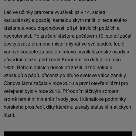
Léčivé účinky pramene využívali již v 14. století
kartuziánský a později kamaldulským mniši z nedalekého
kláštera a vodu doporučovali pít při trávicích potížích a
nechutenství. Po zrušení kláštera počátkem 19. století začal
poskytovat z pramene místní mlynář ve své stodole teplé
vanové koupele za účelem relaxu. Vznik lázeňské osady a
původních lázní pod Třemi Korunami se datuje do roku
1820. Během dalších desetiletí zažili lázně několik
vzestupů a pádů, přičemž po druhé světové válce zanikly.
Obnova lázní začala v roce 2010 a první otevření lázní pro
veřejnost bylo v roce 2012. Přírodním léčivým zdrojem
kromě termální minerální vody jsou i klimatické podmínky
horského prostředí, díky kterému získaly status klimatických
lázní.