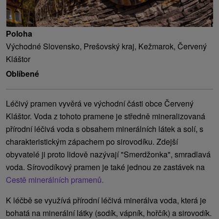
Poloha
Východné Slovensko, Prešovský kraj, Kežmarok, Červený
Kláštor
Oblíbené
Léčivý pramen vyvěrá ve východní části obce Červený
Kláštor. Voda z tohoto pramene je středně mineralizovaná
přírodní léčivá voda s obsahem minerálních látek a solí, s
charakteristickým zápachem po sirovodíku. Zdejší
obyvatelé ji proto lidově nazývají "Smerdžonka", smradlavá
voda. Sírovodíkový pramen je také jednou ze zastávek na
Cestě minerálních pramenů.
K léčbě se využívá přírodní léčivá minerálva voda, která je
bohatá na minerální látky (sodík, vápník, hořčík) a sirovodík.