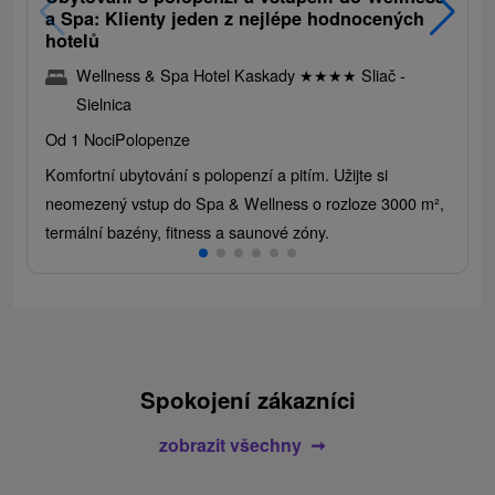
a Spa: Klienty jeden z nejlépe hodnocených
hotelů
Wellness & Spa Hotel Kaskady
★
★
★
★
Sliač -
Sielnica
Od 1 Noci
Polopenze
Komfortní ubytování s polopenzí a pitím. Užijte si
neomezený vstup do Spa & Wellness o rozloze 3000 m²,
termální bazény, fitness a saunové zóny.
Spokojení zákazníci
zobrazit všechny