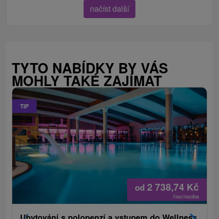
načíst další
TYTO NABÍDKY BY VÁS
MOHLY TAKÉ ZAJÍMAT
TIP
2 738,74
Kč
od
/noc/osoba
Ubytování s polopenzí a vstupem do Wellness