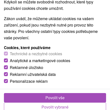
Kdykoli se můžete svobodně rozhodnout, které typy
používání cookies chcete umožnit.
Zákon uvádí, že můžeme ukládat cookies na vašem
zařízení, pokud jsou nezbytně nutné pro provoz této
stránky. Pro všechny ostatní typy cookies potřebujeme
vaše povolení.
Cookies, které používáme
© OpenStreetMap
Technické a nezbytné cookies
Turistický region
Analytické a marketingové cookies
Východné Slovensko, Zamagurie, Spiš, Prešovský kraj,
Reklamné úložisko
Spišská Magura, Pieniny
Reklamní uživatelská data
Personalizace reklam
Našli jste chybu nebo nám chcete doporučit novou atrakci
Nahlásit chybu
Povolit vše
Povolit vybrané