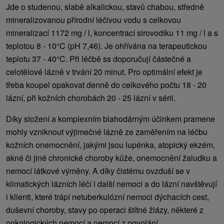
Jde o studenou, slabě alkalickou, stavů chabou, středně
mineralizovanou přírodní léčivou vodu s celkovou
mineralizací 1172 mg / l, koncentrací sirovodíku 11 mg / l a s
teplotou 8 - 10°C (pH 7,46). Je ohřívána na terapeutickou
teplotu 37 - 40°C. Při léčbě ss doporučují částečné a
celotělové lázně v trvání 20 minut. Pro optimální efekt je
třeba koupel opakovat denně do celkového počtu 18 - 20
lázní, při kožních chorobách 20 - 25 lázní v sérii.
Díky složení a komplexním blahodárným účinkem pramene
mohly vzniknout výjimečné lázně ze zaměřením na léčbu
kožních onemocnění, jakými jsou lupénka, atopický ekzém,
akné či jiné chronické choroby kůže, onemocnění žaludku a
nemocí látkové výměny. A díky čistému ovzduší se v
klimatických lázních léčí i další nemoci a do lázní navštěvují
i ​​klienti, které trápí netuberkulózní nemoci dýchacích cest,
duševní choroby, stavy po operaci štítné žlázy, některé z
onkologických nemocí a nemocí z povolání.