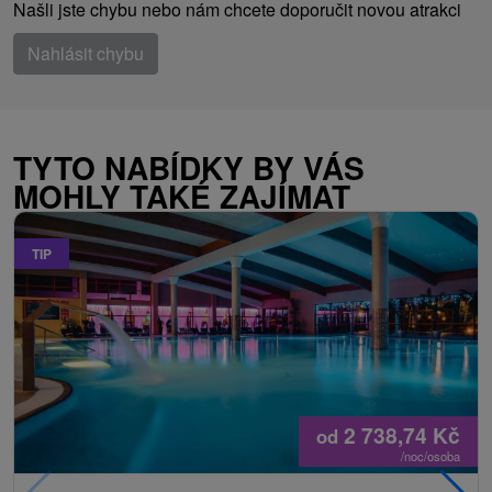
Našli jste chybu nebo nám chcete doporučit novou atrakci
Nahlásit chybu
TYTO NABÍDKY BY VÁS
MOHLY TAKÉ ZAJÍMAT
TIP
2 738,74
Kč
od
/noc/osoba