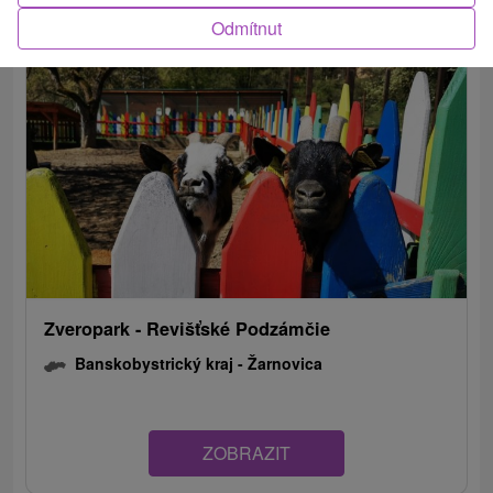
Odmítnut
Zveropark - Revišťské Podzámčie
Banskobystrický kraj -
Žarnovica
ZOBRAZIT