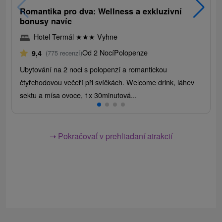
Romantika pro dva: Wellness a exkluzivní
bonusy navíc
Hotel Termál
★
★
★
Vyhne
Od 2 Nocí
Polopenze
9,4
(775 recenzí)
Ubytování na 2 noci s polopenzí a romantickou
čtyřchodovou večeří při svíčkách. Welcome drink, láhev
sektu a mísa ovoce, 1x 30minutová...
➝ Pokračovať v prehliadaní atrakcií