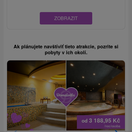
ZOBRAZIT
Ak plánujete navštíviť tieto atrakcie, pozrite si
pobyty v ich okolí.
3 188,95
Kč
od
/noc/osoba