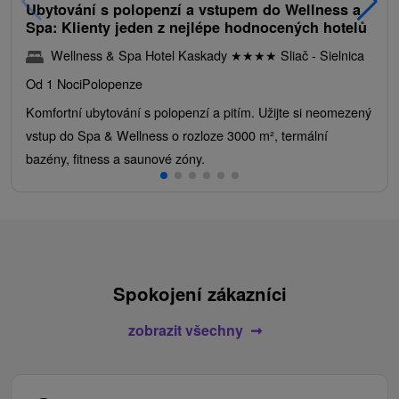
Ubytování s polopenzí a vstupem do Wellness a
Spa: Klienty jeden z nejlépe hodnocených hotelů
Wellness & Spa Hotel Kaskady
★
★
★
★
Sliač - Sielnica
Od 1 Noci
Polopenze
Komfortní ubytování s polopenzí a pitím. Užijte si neomezený
vstup do Spa & Wellness o rozloze 3000 m², termální
bazény, fitness a saunové zóny.
Spokojení zákazníci
zobrazit všechny