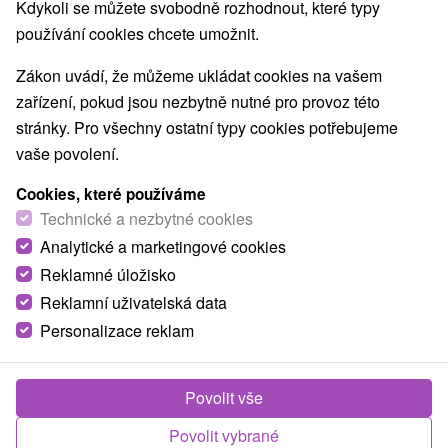
Kdykoli se můžete svobodně rozhodnout, které typy
Architektonické stavby
Lyžiarske strediská
(8)
(14)
používání cookies chcete umožnit.
Mestské a zámocké parky
Pramene
(5)
(18)
Golfové ihriská
Motokárové dráhy
(3)
(1)
Zákon uvádí, že můžeme ukládat cookies na vašem
Amfiteátre a kiná v prírode
(6)
zařízení, pokud jsou nezbytně nutné pro provoz této
Túry a turistické chodníky
Štíty
Jaskyne
(55)
(34)
(8)
stránky. Pro všechny ostatní typy cookies potřebujeme
Bobové dráhy
Lanové dráhy
(4)
(7)
vaše povolení.
Adrenalinové atrakcie
Turistické atrakcie
(35)
(78)
Cookies, které používáme
Múzeá a galérie
ZOO a zvieracie farmy
(27)
(4)
Technické a nezbytné cookies
Botanické záhrady
Escaperoom
(5)
(6)
Analytické a marketingové cookies
Jazerá, plesá, vodné nádrže
Atrakce s dětmi
(15)
(90)
Technické pamiatky
Pamätníky
Vodopády
Reklamné úložisko
(19)
(5)
(19)
Drevené kostolíky
Aquaparky, kúpaliská
(5)
(24)
Reklamní uživatelská data
Planetária a observatória
(4)
Personalizace reklam
Detské centrá a mestečká
(8)
Povolit vše
Obce a města
Povolit vybrané
Žarnovica
(1)
Snežnica
(1)