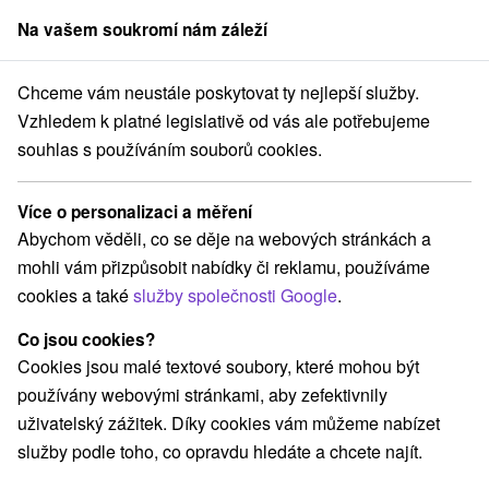
Na vašem soukromí nám záleží
člen skupiny
Sorger
Chceme vám neustále poskytovat ty nejlepší služby.
Atrakce na Slovensku
ZOO a zvieracie farmy
Stredné Slovensko
Vzhledem k platné legislativě od vás ale potřebujeme
souhlas s používáním souborů cookies.
ZOO a zvieracie farmy Stredné
Slovensko
Více o personalizaci a měření
Abychom věděli, co se děje na webových stránkách a
Kategorie
mohli vám přizpůsobit nabídky či reklamu, používáme
cookies a také
služby společnosti Google
.
Všechny kategorie
Sakrálne miesta
(6)
Vyhliadkové veže a chodníky
(18)
Co jsou cookies?
Hrady, zámky, zrúcaniny
(35)
Cookies jsou malé textové soubory, které mohou být
Vyhliadkové lety a plavby
Šport
(3)
(19)
používány webovými stránkami, aby zefektivnily
Jazda na koni
Skanzeny
Divadlá
(4)
(13)
(3)
uživatelský zážitek. Díky cookies vám můžeme nabízet
Horské chaty
Kaštiele
(13)
(7)
služby podle toho, co opravdu hledáte a chcete najít.
Laserarény a paintball
Plte, rafting, splavy
(5)
(6)