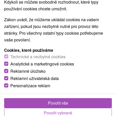
Kdykoli se můžete svobodně rozhodnout, které typy
lesní, habr obecný, javor horský,
používání cookies chcete umožnit.
jasan štíhlý a vzácně i dub. Původní složení lesů
Slovenského ráje je již na mnoha místech pozměněny, buk
Zákon uvádí, že můžeme ukládat cookies na vašem
a jedli nahradil smrk.
zařízení, pokud jsou nezbytně nutné pro provoz této
stránky. Pro všechny ostatní typy cookies potřebujeme
Na dně dolin a soutěsek se nacházejí horské druhy rostlin,
vaše povolení.
např. kortúza Matthiolova. Jižní vápencové skály jsou
domovem teplomilných druhů, např. horčičník Wittman a
Cookies, které používáme
koniklec slovenský.
Dalšími
Technické a nezbytné cookies
vyskytujícími se druhy jsou
Analytické a marketingové cookies
šafrán Heuffelov, sněženka,
Reklamné úložisko
hlaváček jarní, dřípatka horská,
Reklamní uživatelská data
různé druhy zvonků,
Personalizace reklam
vstavačovec skvrnitý,
měsíčnice vytrvalá, kakost
luční, kopretina bílá, mateřídouška, plesnivec alpský,
Povolit vše
veronika obyčejná a mnohé jiné. Ve vlhkém prostředí
dominuje blatouch bahenní a mokroradné druhy.
Povolit vybrané