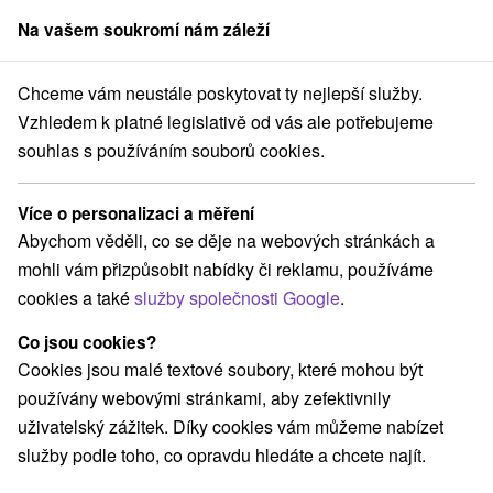
Na vašem soukromí nám záleží
člen skupiny
Sorger
Chceme vám neustále poskytovat ty nejlepší služby.
Flóra ve Slovenském ráji
Vzhledem k platné legislativě od vás ale potřebujeme
souhlas s používáním souborů cookies.
Flóra ve Slovenském ráji
Více o personalizaci a měření
Slovenský ráj
|
flóra
|
fauna
|
jeskyně
|
rybolov
|
Návštěvní
Abychom věděli, co se děje na webových stránkách a
řád
|
fotogalerie
|
hotely
mohli vám přizpůsobit nabídky či reklamu, používáme
cookies a také
služby společnosti Google
.
Téměř celou oblast Slovenského ráje
pokrývají lesy - zabírají 90% celkové
Co jsou cookies?
plochy. Lesní kryt vytváří zejména
Cookies jsou malé textové soubory, které mohou být
smrk ztepilý, jedle bělokorá, modřín,
používány webovými stránkami, aby zefektivnily
méně už tis obyčejný. Borovice lesní
uživatelský zážitek. Díky cookies vám můžeme nabízet
se vyskytuje na vápencových skalách.
služby podle toho, co opravdu hledáte a chcete najít.
Listnaté lesy jsou v jižních oblastech
Slovenského ráje, kde převládá buk