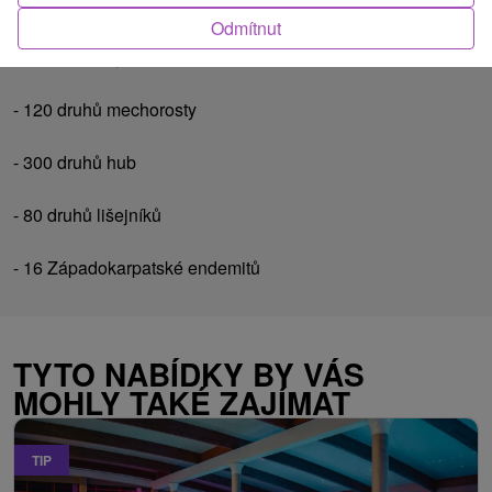
Odmítnut
- 900 druhů vyšších rostlin
- 120 druhů mechorosty
- 300 druhů hub
- 80 druhů lišejníků
- 16 Západokarpatské endemitů
TYTO NABÍDKY BY VÁS
MOHLY TAKÉ ZAJÍMAT
TIP