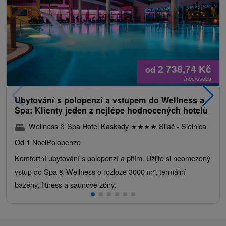
2 738,74
Kč
od
/noc/osoba
Ubytování s polopenzí a vstupem do Wellness a
Spa: Klienty jeden z nejlépe hodnocených hotelů
Wellness & Spa Hotel Kaskady
★
★
★
★
Sliač - Sielnica
Od 1 Noci
Polopenze
Komfortní ubytování s polopenzí a pitím. Užijte si neomezený
vstup do Spa & Wellness o rozloze 3000 m², termální
bazény, fitness a saunové zóny.