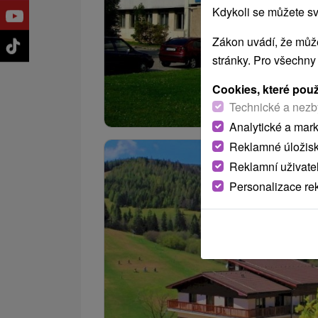
Kdykoli se můžete sv
Zákon uvádí, že může
stránky. Pro všechny
Cookies, které pou
Technické a nezb
Analytické a mar
Reklamné úložis
Reklamní uživate
Personalizace re