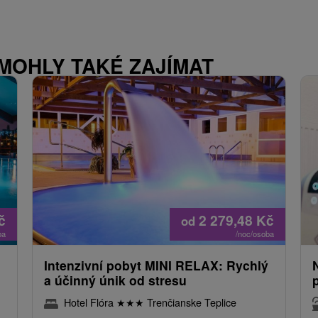
 MOHLY TAKÉ ZAJÍMAT
č
2 279,48
Kč
od
ba
/noc/osoba
Intenzivní pobyt MINI RELAX: Rychlý
a účinný únik od stresu
Hotel Flóra
★
★
★
Trenčianske Teplice