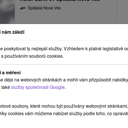
Spišská Nová Ves
 nám záleží
Moderný hotel v okrajovej časti Spišskej Novej Vsi
ponúka svojim návštevníkom ubytovanie v...
poskytovat ty nejlepší služby. Vzhledem k platné legislativě o
 s používáním souborů cookies.
ZOBRAZIT
i a měření
e děje na webových stránkách a mohli vám přizpůsobit nabídky
 také
služby společnosti Google
.
Hotel Preveza Spišská Nová Ves
Spišská Nová Ves
xtové soubory, které mohou být používány webovými stránkami, 
 Díky cookies vám můžeme nabízet služby podle toho, co opravd