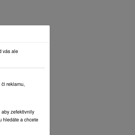
d vás ale
 či reklamu,
aby zefektivnily
u hledáte a chcete