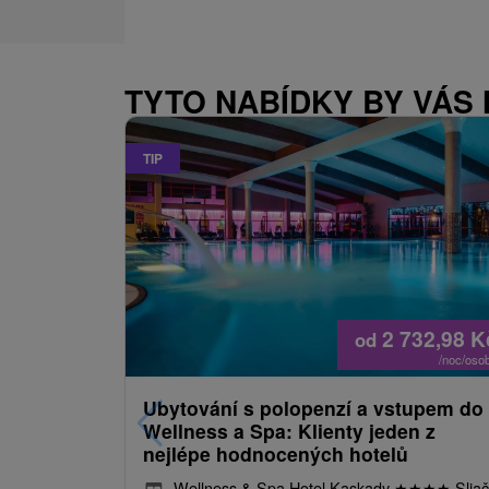
TYTO NABÍDKY BY VÁS
TIP
2 732,98
K
od
/noc/oso
Ubytování s polopenzí a vstupem do
Wellness a Spa: Klienty jeden z
nejlépe hodnocených hotelů
Wellness & Spa Hotel Kaskady
★
★
★
★
Sliač