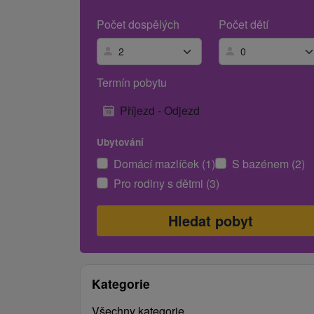
Počet dospělých
Počet dětí
Termín pobytu
Příjezd - Odjezd
Ubytování
Domácí mazlíček (1)
S bazénem (2)
Pro rodiny s dětmi (3)
Kategorie
Všechny kategorie