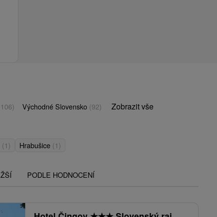
Zobrazit vše
(106)
Východné Slovensko
(92)
y
(1)
Hrabušice
(1)
ŽŠÍ
PODLE HODNOCENÍ
Hotel Čingov
★
★
★
Slovenský raj