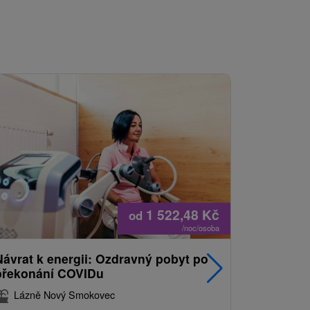
1 522,48
Kč
od
/noc/osoba
Návrat k energii: Ozdravný pobyt po
Nejprodá
překonání COVIDu
pobyt s
balíkem 
Lázně Nový Smokovec
Grand 