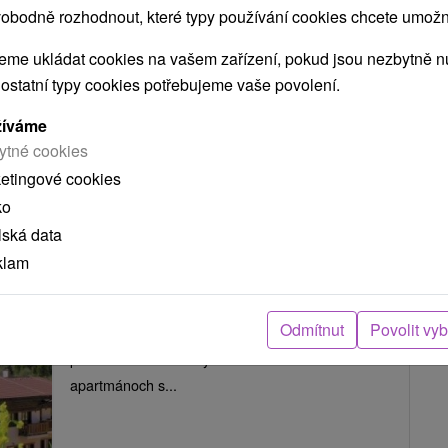
Pohodlné ubytovanie s množstvom voľno časových
obodně rozhodnout, které typy používání cookies chcete umožni
aktivít a aktívneho vyžitia v okolí. V hoteli sa...
me ukládat cookies na vašem zařízení, pokud jsou nezbytně nu
 ostatní typy cookies potřebujeme vaše povolení.
žíváme
ZOBRAZIT
ytné cookies
ketingové cookies
ko
Hotel Studničky
★
★
★
Vernár
lská data
Vernár
klam
Odmítnut
Povolit vy
Hotel v krásnej prírode neďaleko obce Vernár
ponúka celoročne ubytovanie v 14 izbách a
apartmánoch s...