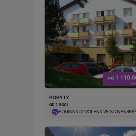
1 110,
od
/n
POBYTY
OD 2 NOCÍ
%
RODINNÁ DOVOLENÁ VE SLOVENSKÉM