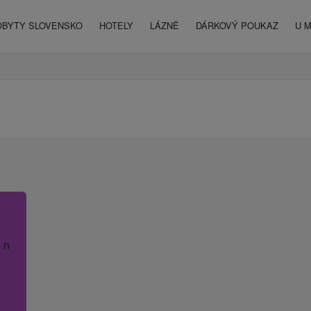
OBYTY SLOVENSKO
HOTELY
LÁZNĚ
DÁRKOVÝ POUKAZ
U 
 název hotelu.