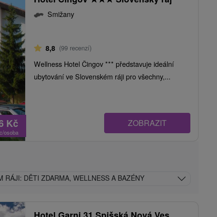
Smižany
8,8
(99 recenzí)
Wellness Hotel Čingov *** představuje ideální
ubytování ve Slovenském ráji pro všechny,...
66
Kč
ZOBRAZIT
oc/osoba
 RÁJI: DĚTI ZDARMA, WELLNESS A BAZÉNY
Hotel Garni 31 Spišská Nová Ves