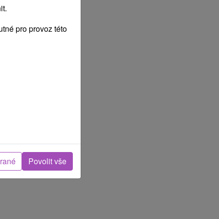
t.
tné pro provoz této
brané
Povolit vše