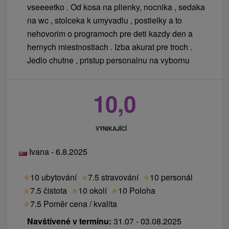
vseeeetko . Od kosa na plienky, nocnika , sedaka
na wc , stolceka k umyvadlu , postielky a to
nehovorim o programoch pre deti kazdy den a
hernych miestnostiach . Izba akurat pre troch .
Jedlo chutne , pristup personalnu na vybornu
10,0
VYNIKAJÍCÍ
Ivana - 6.8.2025
★
10 ubytování
★
7.5 stravování
★
10 personál
★
7.5 čistota
★
10 okolí
★
10 Poloha
★
7.5 Poměr cena / kvalita
Navštívené v termínu:
31.07 - 03.08.2025