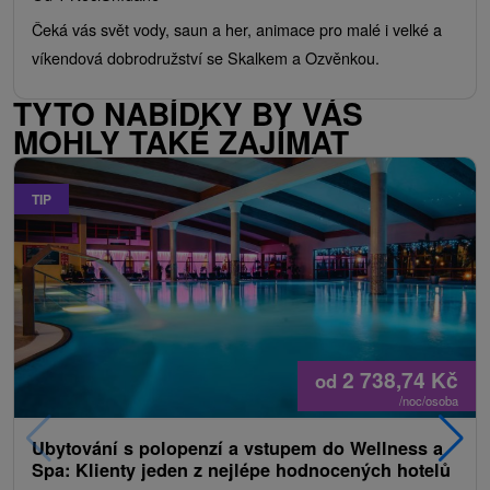
Čeká vás svět vody, saun a her, animace pro malé i velké a
víkendová dobrodružství se Skalkem a Ozvěnkou.
TYTO NABÍDKY BY VÁS
MOHLY TAKÉ ZAJÍMAT
TIP
2 738,74
Kč
od
/noc/osoba
Ubytování s polopenzí a vstupem do Wellness a
Spa: Klienty jeden z nejlépe hodnocených hotelů