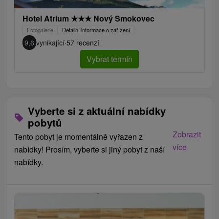
Hotel Atrium
★
★
★
Nový Smokovec
Fotogalerie
Detailní informace o zařízení
9,6
vynikající
·
57 recenzí
Vybrat termín
Vyberte si z aktuální nabídky
pobytů
Zobrazit
Tento pobyt je momentálně vyřazen z
více
nabídky! Prosím, vyberte si jiný pobyt z naší
nabídky.