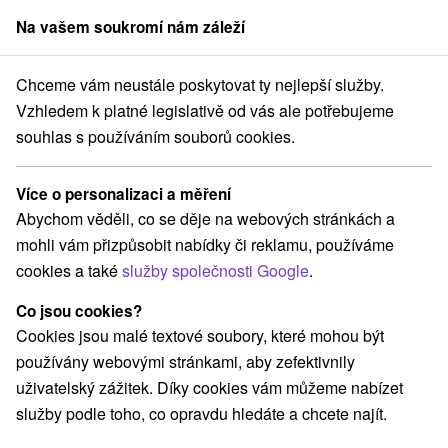
Na vašem soukromí nám záleží
člen skupiny
Sorger
Chceme vám neustále poskytovat ty nejlepší služby.
Hotel Atrium *** Nový Smokovec
Letní pobyt ve Vysokých Tatrách
Vzhledem k platné legislativě od vás ale potřebujeme
souhlas s používáním souborů cookies.
Letní pobyt ve Vysokých Tatrách
Platnost pobytu vypršela! Vyberte si níže z aktuálních nabídek.
Více o personalizaci a měření
Hotel Atrium
★
★
★
Nový Smokovec
Nový Smokovec
Abychom věděli, co se děje na webových stránkách a
mohli vám přizpůsobit nabídky či reklamu, používáme
cookies a také
služby společnosti Google
.
Navigovat do místa
Co jsou cookies?
9,6
vynikající
57 recenzí
·
Cookies jsou malé textové soubory, které mohou být
používány webovými stránkami, aby zefektivnily
uživatelský zážitek. Díky cookies vám můžeme nabízet
služby podle toho, co opravdu hledáte a chcete najít.