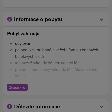
Informace o pobytu
Pobyt zahrnuje
ubytování
polopenze - snídaně a večeře formou bohatých
bufetových stolů
tematické víkendy během celého léta
pro děti neomezený vstup do MiniMe dětského
klubu
bohatý animační program pro děti i dospělé
Zobrazit více
koncert Kamarády z Trinity s novými písničkami
večerní programy pro dospělé na letní terase
welcome drink pro celou rodinu
Důležité informace
během pobytu jednou film s popcornem pro každé