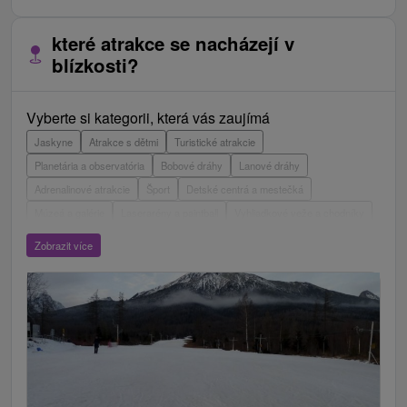
které atrakce se nacházejí v
blízkosti?
Vyberte si kategorii, která vás zaujímá
Jaskyne
Atrakce s dětmi
Turistické atrakcie
Planetária a observatória
Bobové dráhy
Lanové dráhy
Adrenalinové atrakcie
Šport
Detské centrá a mestečká
Múzeá a galérie
Laserarény a paintball
Vyhliadkové veže a chodníky
ZOO a zvieracie farmy
Escaperoom
Aquaparky, kúpaliská
Zobrazit více
Hrady, zámky, zrúcaniny
Skanzeny
Botanické záhrady
Mestské a zámocké parky
Vyhliadkové lety a plavby
Štíty
Jazerá, plesá, vodné nádrže
Technické pamiatky
Pamätníky
Vodopády
Drevené kostolíky
Pramene
Jazda na koni
Túry a turistické chodníky
Kaštiele
Horské chaty
Divadlá
Sakrálne miesta
Plte, rafting, splavy
Architektonické stavby
Lyžiarske strediská
Golfové ihriská
Motokárové dráhy