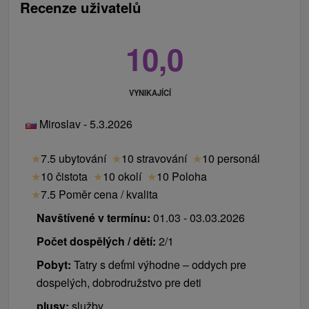
studio Foodie.
Recenze uživatelů
místní poplatek 1 € / osoba / noc
Parkování:
Parkoviště se nachází u hotelu a je
neplacené a nehlídané.
10,0
Internet:
WiFi v kongresovém sále a při recepci,
na pokojích LAN připojení přes kabel.
Zvířata:
V hotelu není možné ubytování se
VYNIKAJÍCÍ
zvířetem.
Miroslav - 5.3.2026
Check in / Check out:
15:00 hod. / 10:00 hod.
★
7.5 ubytování
★
10 stravování
★
10 personál
★
10 čistota
★
10 okolí
★
10 Poloha
★
7.5 Poměr cena / kvalita
Navštívené v termínu:
01.03 - 03.03.2026
Počet dospělých / dětí:
2/1
Pobyt:
Tatry s deťmi výhodne – oddych pre
dospelých, dobrodružstvo pre deti
plusy:
služby