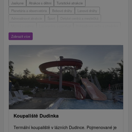
Jaskyne
Atrakce s dětmi
Turistické atrakcie
Planetária a observatória
Bobové dráhy
Lanové dráhy
Adrenalinové atrakcie
Šport
Detské centrá a mestečká
Múzeá a galérie
Laserarény a paintball
Vyhliadkové veže a chodníky
ZOO a zvieracie farmy
Escaperoom
Aquaparky, kúpaliská
Zobrazit více
Hrady, zámky, zrúcaniny
Skanzeny
Botanické záhrady
Mestské a zámocké parky
Vyhliadkové lety a plavby
Štíty
Jazerá, plesá, vodné nádrže
Technické pamiatky
Pamätníky
Vodopády
Drevené kostolíky
Pramene
Divadlá
Jazda na koni
Túry a turistické chodníky
Kaštiele
Horské chaty
Sakrálne miesta
Plte, rafting, splavy
Architektonické stavby
Lyžiarske strediská
Golfové ihriská
Motokárové dráhy
Amfiteátre a kiná v prírode
Vínne cesty
Cyklotrasy
Koupaliště Dudinka
Termální koupaliště v lázních Dudince. Pojmenované je