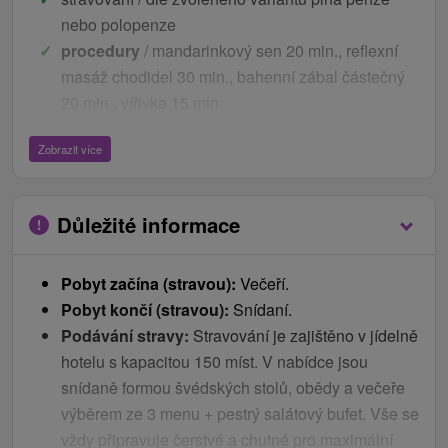
nebo polopenze
procedury
/ mandarinkový sen 20 min., reflexní
masáž chodidel 30 min., bahenní zábal částečný
20 min., vířivka 15 min.
Ceník - Bonusy
Zobrazit více
neomezený vstup do hotelového bazénu v
provozní době 9:30 - 21:00 hod.
Důležité informace
neomezený vstup do sedacího bazénu s teplotou
vody 36°C
Pobyt začína (stravou):
Večeří.
možnost bezplatného parkování
Pobyt končí (stravou):
Snídaní.
děti
Podávání stravy:
Stravování je zajištěno v jídelně
hotelu s kapacitou 150 míst. V nabídce jsou
Děti do 2,99 let bez nároku na lůžko a služby
snídaně formou švédských stolů, obědy a večeře
zdarma.
výběrem ze 3 menu + pestrý salátový bufet. Vše se
Deti nemají v ceně pobytu procedury.
vždy připravuje čerstvé a chutné pro maximální