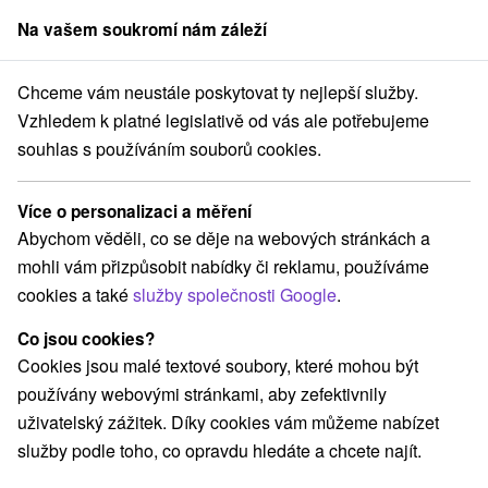
Na vašem soukromí nám záleží
člen skupiny
Sorger
Chceme vám neustále poskytovat ty nejlepší služby.
ince
Absolutní relaxace s neomezeným vstupem do bazénu a proced
Vzhledem k platné legislativě od vás ale potřebujeme
souhlas s používáním souborů cookies.
Absolutní relaxace s neomezeným
vstupem do bazénu a procedurami
Více o personalizaci a měření
Platnost pobytu vypršela! Vyberte si níže z aktuálních nabídek.
Abychom věděli, co se děje na webových stránkách a
Hotel Flóra
★
★
Dudince
Dudince
mohli vám přizpůsobit nabídky či reklamu, používáme
cookies a také
služby společnosti Google
.
Navigovat do místa
Co jsou cookies?
Cookies jsou malé textové soubory, které mohou být
Zařízení je momentálně vyřazeno z naší nabídky!
používány webovými stránkami, aby zefektivnily
uživatelský zážitek. Díky cookies vám můžeme nabízet
8,6
vynikající
50 recenzí
·
služby podle toho, co opravdu hledáte a chcete najít.