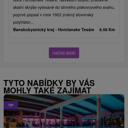
skalní skrýše vytesané do strmého pískovcového svahu,
poprvé popsal v roce 1902 známý slovenský
polyhistor...
Banskobystrický kraj -
Hontianske Tesáre
6.58 Km
načíst další
TYTO NABÍDKY BY VÁS
MOHLY TAKÉ ZAJÍMAT
TIP