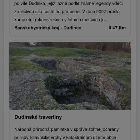
po víle Dudinka, jejíž lázně podle známé legendy vděčí
za léčivou sílu místního pramene. V roce 2007 prošlo
kompletní rekonstrukcí a v letních měsících je...
Banskobystrický kraj -
Dudince
0.47 Km
Dudinské travertíny
Národná prírodná pamiatka v správe štátnej ochrany
prírody Štiavnické vrchy v katastrálnom území obce