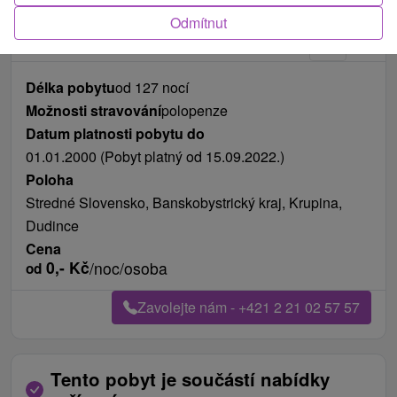
Fotografie od zákazníků
+3
Odmítnut
Délka pobytu
od 127 nocí
Možnosti stravování
polopenze
Datum platnosti pobytu do
01.01.2000 (Pobyt platný od 15.09.2022.)
Poloha
Stredné Slovensko, Banskobystrický kraj, Krupina,
Dudince
Cena
0,-
Kč
/noc/osoba
od
Zavolejte nám - +421 2 21 02 57 57
Tento pobyt je součástí nabídky