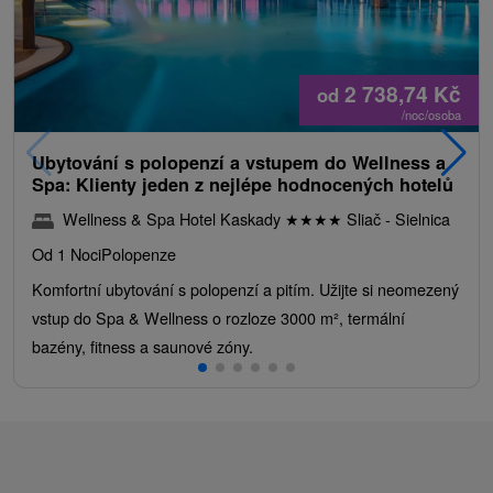
2 738,74
Kč
od
/noc/osoba
Ubytování s polopenzí a vstupem do Wellness a
Spa: Klienty jeden z nejlépe hodnocených hotelů
Wellness & Spa Hotel Kaskady
★
★
★
★
Sliač - Sielnica
Od 1 Noci
Polopenze
Komfortní ubytování s polopenzí a pitím. Užijte si neomezený
vstup do Spa & Wellness o rozloze 3000 m², termální
bazény, fitness a saunové zóny.