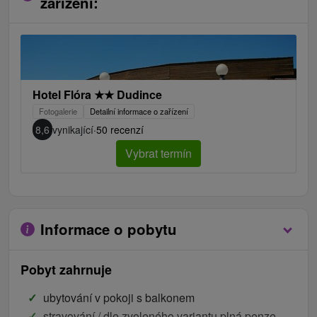
zařízení:
Hotel Flóra
★
★
Dudince
Fotogalerie
Detailní informace o zařízení
8,6
vynikající
·
50 recenzí
Vybrat termín
Informace o pobytu
Pobyt zahrnuje
ubytování v pokoji s balkonem
stravování / dle zvoleného variantu plná penze