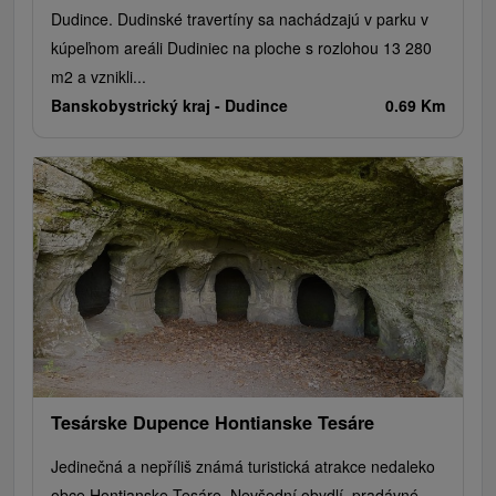
Dudince. Dudinské travertíny sa nachádzajú v parku v
kúpeľnom areáli Dudiniec na ploche s rozlohou 13 280
m2 a vznikli...
Banskobystrický kraj -
Dudince
0.69 Km
Tesárske Dupence Hontianske Tesáre
Jedinečná a nepříliš známá turistická atrakce nedaleko
obce Hontianske Tesáre. Nevšední obydlí, pradávné