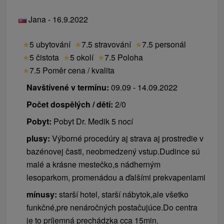
Jana - 16.9.2022
★
5 ubytování
★
7.5 stravování
★
7.5 personál
★
5 čistota
★
5 okolí
★
7.5 Poloha
★
7.5 Poměr cena / kvalita
Navštívené v termínu:
09.09 - 14.09.2022
Počet dospělých / dětí:
2/0
Pobyt:
Pobyt Dr. Medik 5 nocí
plusy:
Výborné procedúry aj strava aj prostredie v
bazénovej časti, neobmedzený vstup.Dudince sú
malé a krásne mestečko,s nádherným
lesoparkom, promenádou a ďalšími prekvapeniami
mínusy:
starší hotel, starší nábytok,ale všetko
funkčné,pre nenáročných postačujúce.Do centra
je to príjemná prechádzka cca 15min.