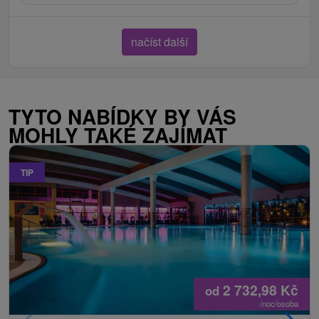
načíst další
TYTO NABÍDKY BY VÁS
MOHLY TAKÉ ZAJÍMAT
TIP
2 732,98
Kč
od
/noc/osoba