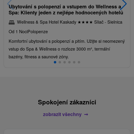
Ubytování s polopenzí a vstupem do Wellness a
Spa: Klienty jeden z nejlépe hodnocených hotelů
Wellness & Spa Hotel Kaskady
★
★
★
★
Sliač - Sielnica
Od 1 Noci
Polopenze
Komfortní ubytování s polopenzí a pitím. Užijte si neomezený
vstup do Spa & Wellness o rozloze 3000 m², termální
bazény, fitness a saunové zóny.
Spokojení zákazníci
zobrazit všechny