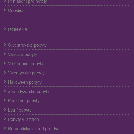
Přihlášení pro hotely
Cookies
POBYTY
Silvestrovské pobyty
Vánoční pobyty
Velikonoční pobyty
Valentýnské pobyty
Halloween pobyty
Zimní lyžařské pobyty
Podzimní pobyty
Letní pobyty
Pobyty v lázních
Romantický víkend pro dva