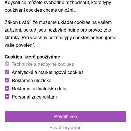
Kdykoli se můžete svobodně rozhodnout, které typy
Východné Slovensko, Prešovský kraj, Tatranská
používání cookies chcete umožnit.
Lomnica
Zákon uvádí, že můžeme ukládat cookies na vašem
Zavolejte nám - +421 2 21 02 57 57
zařízení, pokud jsou nezbytně nutné pro provoz této
stránky. Pro všechny ostatní typy cookies potřebujeme
vaše povolení.
TIP
Cookies, které používáme
Technické a nezbytné cookies
Analytické a marketingové cookies
Reklamné úložisko
Reklamní uživatelská data
Personalizace reklam
1 821,99
Kč
od
/noc/osoba
Povolit vše
Pobyt „Wellness & Art“ v Hotelu Lomnice: 5
★
luxus za speciální cenu
Povolit vybrané