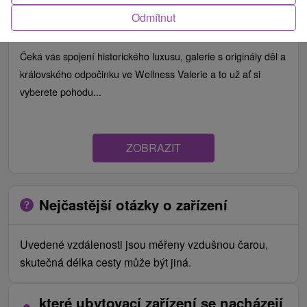
Hotel Lomnica
★
★
★
★
Tatranská Lomnica
Odmítnut
Od 1 Noci
Snídaně, Polopenze
9,7
(168 recenzí)
Čeká vás spojení historického luxusu, galerie s originály děl a
královského odpočinku ve Wellness Valerie a to už ať si
vyberete pohodu...
ZOBRAZIT
Nejčastější otázky o zařízení
Uvedené vzdálenosti jsou měřeny vzdušnou čarou,
skutečná délka cesty může být jiná.
které ubytovací zařízení se nacházejí