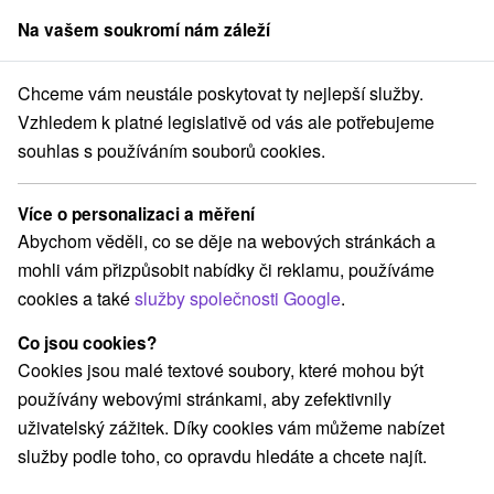
Na vašem soukromí nám záleží
člen skupiny
Sorger
Chceme vám neustále poskytovat ty nejlepší služby.
ý kraj
Tatranská Lomnica
Hotel Lomnica **** Tatranská Lomnica
Vzhledem k platné legislativě od vás ale potřebujeme
souhlas s používáním souborů cookies.
Pobyty - Hotel Lomnica
★
★
★
★
Tatranská Lomnica
Více o personalizaci a měření
Tatranská Lomnica
Abychom věděli, co se děje na webových stránkách a
mohli vám přizpůsobit nabídky či reklamu, používáme
cookies a také
služby společnosti Google
.
Navigovat do místa
Co jsou cookies?
Cookies jsou malé textové soubory, které mohou být
O ZAŘÍZENÍ
POBYTY
RECENZE
používány webovými stránkami, aby zefektivnily
uživatelský zážitek. Díky cookies vám můžeme nabízet
služby podle toho, co opravdu hledáte a chcete najít.
Poloha