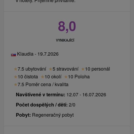
v hotely. Príjemné privítanie.
8,0
VYNIKAJÍCÍ
Klaudia - 19.7.2026
★
7.5 ubytování
★
5 stravování
★
10 personál
★
10 čistota
★
10 okolí
★
10 Poloha
★
7.5 Poměr cena / kvalita
Navštívené v termínu:
12.07 - 16.07.2026
Počet dospělých / dětí:
2/0
Pobyt:
Regeneračný pobyt