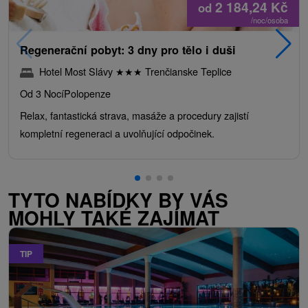
2 184,24
Kč
od
/noc/osoba
Regenerační pobyt: 3 dny pro tělo i duši
Hotel Most Slávy
★
★
★
Trenčianske Teplice
Od 3 Nocí
Polopenze
Relax, fantastická strava, masáže a procedury zajistí
kompletní regeneraci a uvolňující odpočinek.
TYTO NABÍDKY BY VÁS
MOHLY TAKÉ ZAJÍMAT
TIP