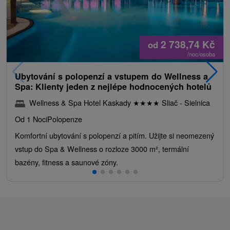
2 738,74
Kč
od
/noc/osoba
Ubytování s polopenzí a vstupem do Wellness a
Spa: Klienty jeden z nejlépe hodnocených hotelů
Wellness & Spa Hotel Kaskady
★
★
★
★
Sliač - Sielnica
Od 1 Noci
Polopenze
Komfortní ubytování s polopenzí a pitím. Užijte si neomezený
vstup do Spa & Wellness o rozloze 3000 m², termální
bazény, fitness a saunové zóny.