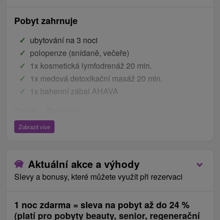
Pobyt zahrnuje
ubytování na 3 noci
polopenze (snídaně, večeře)
1x kosmetická lymfodrenáž 20 min.
1x medová detoxikační masáž 20 min.
1x bahenní zábal AHAVA
Ceník - Bonusy
Zobrazit více
denně volný vstup do finské sauny
denně volný vstup do hotelového bazénu
denně volný vstup do slender studia
Aktuální akce a výhody
zapůjčení županu během pobytu
Slevy a bonusy, které můžete využít při rezervaci
WiFi
parkování
1 noc zdarma = sleva na pobyt až do 24 %
děti
(platí pro pobyty beauty, senior, regenerační