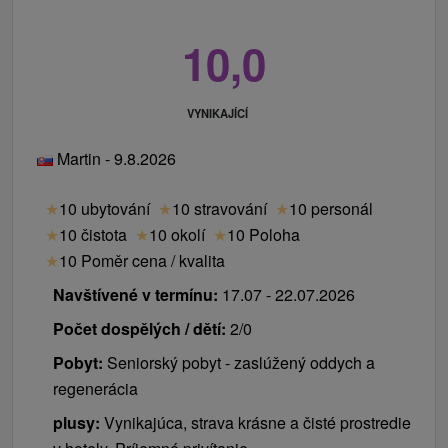
10,0
VYNIKAJÍCÍ
Martin - 9.8.2026
★
10 ubytování
★
10 stravování
★
10 personál
★
10 čistota
★
10 okolí
★
10 Poloha
★
10 Poměr cena / kvalita
Navštívené v termínu:
17.07 - 22.07.2026
Počet dospělých / dětí:
2/0
Pobyt:
Seniorský pobyt - zaslúžený oddych a
regenerácia
plusy:
Vynikajúca, strava krásne a čisté prostredie