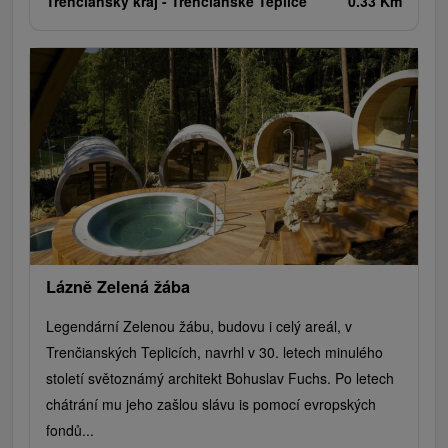
Trenčiansky kraj -
Trenčianske Teplice
0.33 Km
Lázně Zelená žába
Legendární Zelenou žábu, budovu i celý areál, v
Trenčianských Teplicích, navrhl v 30. letech minulého
století světoznámý architekt Bohuslav Fuchs. Po letech
chátrání mu jeho zašlou slávu is pomocí evropských
fondů...