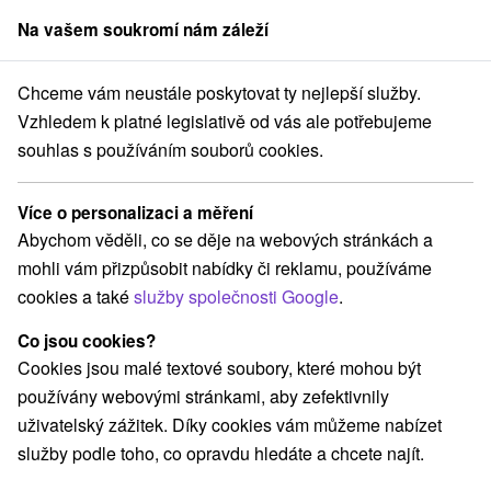
Na vašem soukromí nám záleží
člen skupiny
Sorger
Chceme vám neustále poskytovat ty nejlepší služby.
Teplice
Beauty pobyt - vše pro dokonalý wellness zážitek a pohodu
Vzhledem k platné legislativě od vás ale potřebujeme
souhlas s používáním souborů cookies.
Beauty pobyt - vše pro dokonalý
wellness zážitek a pohodu
Více o personalizaci a měření
Hotel Most Slávy
★
★
★
Trenčianske Teplice
Abychom věděli, co se děje na webových stránkách a
Trenčianske Teplice
mohli vám přizpůsobit nabídky či reklamu, používáme
cookies a také
služby společnosti Google
.
Vybrat termín
Co jsou cookies?
Cookies jsou malé textové soubory, které mohou být
používány webovými stránkami, aby zefektivnily
Navigovat do místa
uživatelský zážitek. Díky cookies vám můžeme nabízet
služby podle toho, co opravdu hledáte a chcete najít.
9,0
vynikající
229 recenzí
·