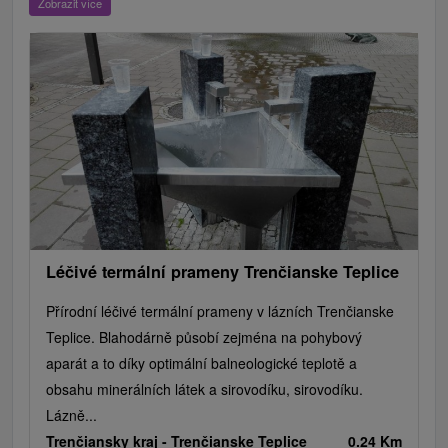
Zobrazit více
Hrady, zámky, zrúcaniny
Skanzeny
Botanické záhrady
Mestské a zámocké parky
Vyhliadkové lety a plavby
Štíty
Jazerá, plesá, vodné nádrže
Technické pamiatky
Pamätníky
Vodopády
Drevené kostolíky
Pramene
Divadlá
Jazda na koni
Túry a turistické chodníky
Kaštiele
Horské chaty
Sakrálne miesta
Plte, rafting, splavy
Architektonické stavby
Lyžiarske strediská
Golfové ihriská
Motokárové dráhy
Amfiteátre a kiná v prírode
Vínne cesty
Cyklotrasy
Léčivé termální prameny Trenčianske Teplice
Přírodní léčivé termální prameny v lázních Trenčianske
Teplice. Blahodárně působí zejména na pohybový
aparát a to díky optimální balneologické teplotě a
obsahu minerálních látek a sirovodíku, sirovodíku.
Lázně...
Trenčiansky kraj -
Trenčianske Teplice
0.24 Km