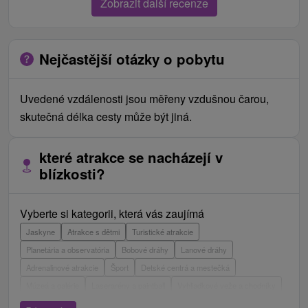
Zobrazit další recenze
Nejčastější otázky o pobytu
Uvedené vzdálenosti jsou měřeny vzdušnou čarou,
skutečná délka cesty může být jiná.
které atrakce se nacházejí v
blízkosti?
Vyberte si kategorii, která vás zaujímá
Jaskyne
Atrakce s dětmi
Turistické atrakcie
Planetária a observatória
Bobové dráhy
Lanové dráhy
Adrenalinové atrakcie
Šport
Detské centrá a mestečká
Múzeá a galérie
Laserarény a paintball
Vyhliadkové veže a chodníky
ZOO a zvieracie farmy
Escaperoom
Aquaparky, kúpaliská