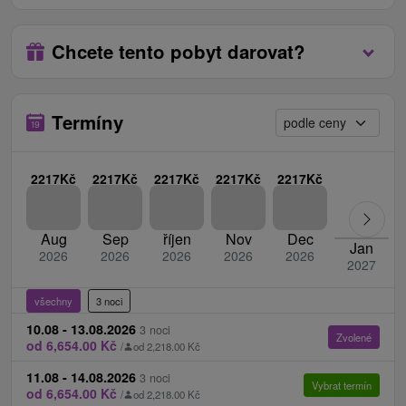
slovenské a světové kuchyně nabízí také
vyhledávané speciality ze zvěřiny. Pro rodiny je v
restauraci k dispozici dětský koutek. K odpočinku
Chcete tento pobyt darovat?
a posezení u kávičky slouží hotelová kavárna.
Součástí hotelu je také letní terasa nad řekou
Teplička, která je příjemným zchlazením zejména
Termíny
v horkých letních dnech.
2217Kč
2217Kč
2217Kč
2217Kč
2217Kč
Parkování:
Parkoviště u hotelu je hlídané a
neplacené.
Internet:
Internet zdarma: WiFi v celém hotelu.
Aug
Sep
říjen
Nov
Dec
Jan
Zvířata:
Domácí zvířata jsou povolena za
2026
2026
2026
2026
2026
2027
poplatek.
všechny
3 noci
10.08 - 13.08.2026
3 noci
Zvolené
od 6,654.00 Kč
/
od 2,218.00 Kč
11.08 - 14.08.2026
3 noci
Vybrat termín
od 6,654.00 Kč
/
od 2,218.00 Kč