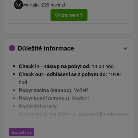
9,0
vynikající
·
229 recenzí
Vybrat termín
Důležité informace
Check in - nástup na pobyt od:
14:00 hod.
Check out - odhlášení se z pobytu do:
10:00
hod.
Pobyt začína (stravou):
Večeří.
Pobyt končí (stravou):
Snídaní.
Podávání stravy:
Stravování je zajištěno ve
stylové klimatizované
restauraci
formou polopenze (snídaně - bufetové
stoly, večeře - výběr ze 3 jídel), která kromě
Zobrazit více