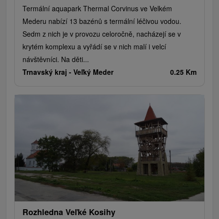
Termální aquapark Thermal Corvinus ve Velkém
Mederu nabízí 13 bazénů s termální léčivou vodou.
Sedm z nich je v provozu celoročně, nacházejí se v
krytém komplexu a vyřádí se v nich malí i velcí
návštěvníci. Na děti...
Trnavský kraj -
Veľký Meder
0.25 Km
Rozhledna Veľké Kosihy