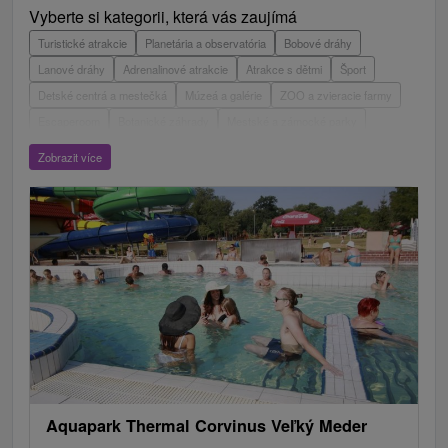
Vyberte si kategorii, která vás zaujímá
Turistické atrakcie
Planetária a observatória
Bobové dráhy
Lanové dráhy
Adrenalinové atrakcie
Atrakce s dětmi
Šport
Detské centrá a mestečká
Múzeá a galérie
ZOO a zvieracie farmy
Escaperoom
Botanické záhrady
Mestské a zámocké parky
Vyhliadkové lety a plavby
Štíty
Jazerá, plesá, vodné nádrže
Zobrazit více
Technické pamiatky
Pamätníky
Vodopády
Drevené kostolíky
Hrady, zámky, zrúcaniny
Aquaparky, kúpaliská
Pramene
Divadlá
Jaskyne
Jazda na koni
Skanzeny
Túry a turistické chodníky
Laserarény a paintball
Kaštiele
Horské chaty
Sakrálne miesta
Plte, rafting, splavy
Vyhliadkové veže a chodníky
Architektonické stavby
Lyžiarske strediská
Golfové ihriská
Motokárové dráhy
Amfiteátre a kiná v prírode
Vínne cesty
Cyklotrasy
Aquapark Thermal Corvinus Veľký Meder