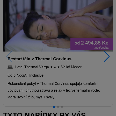
2 494,85
Kč
od
/noc/osoba
Restart těla v Thermal Corvinus
Hotel Thermal Varga
★
★
★
Velký Meder
Od 5 Nocí
All Inclusive
Rekondiční pobyt v Thermal Corvinus spojuje komfortní
ubytování, chutnou stravu a relax v léčivé termální vodě,
která uvolní tělo, mysl i svaly.
TYTO NABÍDKY BY VÁS