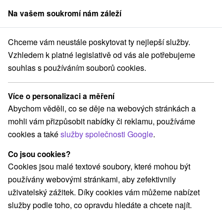
Na vašem soukromí nám záleží
člen skupiny
Sorger
Chceme vám neustále poskytovat ty nejlepší služby.
eder
Velikonoční pohoda v Thermal Varga - sváteční pobyt plný vody,
Vzhledem k platné legislativě od vás ale potřebujeme
souhlas s používáním souborů cookies.
Velikonoční pohoda v Thermal
Varga - sváteční pobyt plný vody,
Více o personalizaci a měření
zábavy a odpočinku
Abychom věděli, co se děje na webových stránkách a
Platnost pobytu vypršela! Vyberte si níže z aktuálních nabídek.
mohli vám přizpůsobit nabídky či reklamu, používáme
Hotel Thermal Varga
★
★
★
Velký Meder
Veľký Meder
cookies a také
služby společnosti Google
.
Co jsou cookies?
Navigovat do místa
Cookies jsou malé textové soubory, které mohou být
používány webovými stránkami, aby zefektivnily
9,3
vynikající
187 recenzí
·
uživatelský zážitek. Díky cookies vám můžeme nabízet
služby podle toho, co opravdu hledáte a chcete najít.