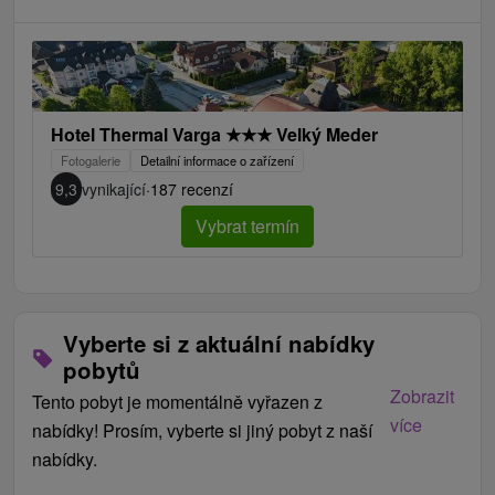
Hotel Thermal Varga
★
★
★
Velký Meder
Fotogalerie
Detailní informace o zařízení
9,3
vynikající
·
187 recenzí
Vybrat termín
Vyberte si z aktuální nabídky
pobytů
Zobrazit
Tento pobyt je momentálně vyřazen z
více
nabídky! Prosím, vyberte si jiný pobyt z naší
nabídky.