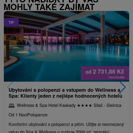
MOHLY TAKÉ ZAJÍMAT
TIP
2 731,86
Kč
od
/noc/osoba
Ubytování s polopenzí a vstupem do Wellness a
Spa: Klienty jeden z nejlépe hodnocených hotelů
Wellness & Spa Hotel Kaskady
★
★
★
★
Sliač - Sielnica
Od 1 Noci
Polopenze
Komfortní ubytování s polopenzí a pitím. Užijte si neomezený
vstup do Spa & Wellness o rozloze 3000 m², termální