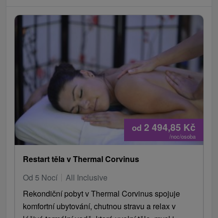
2 494,85
Kč
od
/noc/osoba
Restart těla v Thermal Corvinus
Od 5 Nocí
All Inclusive
Rekondiční pobyt v Thermal Corvinus spojuje
komfortní ubytování, chutnou stravu a relax v