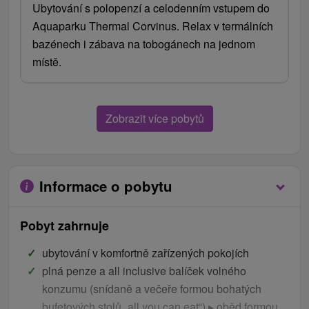
Ubytování s polopenzí a celodenním vstupem do
Aquaparku Thermal Corvinus. Relax v termálních
bazénech i zábava na tobogánech na jednom
místě.
Zobrazit více pobytů
Informace o pobytu
Pobyt zahrnuje
ubytování v komfortně zařízených pokojích
plná penze a all inclusive balíček volného
konzumu (snídaně a večeře formou bohatých
bufetových stolů „all you can eat“) ▸ oběd formou