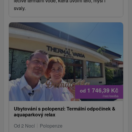
léčivé termální vodě, která uvolní tělo, mysl i
svaly.
1 746,39
Kč
od
/noc/osoba
Ubytování s polopenzí: Termální odpočinek &
aquaparkový relax
Od 2 Nocí
Polopenze