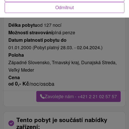
Fotografie od zákazníků
+6
Odmítnut
Délka pobytu
od 127 nocí
Možnosti stravování
plná penze
Datum platnosti pobytu do
01.01.2000 (Pobyt platný 28.03. - 02.04.2024.)
Poloha
Západné Slovensko, Trnavský kraj, Dunajská Streda,
Veľký Meder
Cena
0,-
Kč
/noc/osoba
od
Zavolejte nám - +421 2 21 02 57 57
Tento pobyt je součástí nabídky
zařízení: