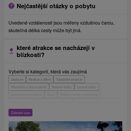
Nejčastější otázky o pobytu
Uvedené vzdálenosti jsou měřeny vzdušnou čarou,
skutečná délka cesty může být jiná.
které atrakce se nacházejí v
blízkosti?
Vyberte si kategorii, která vás zaujímá
Jaskyne
Atrakce s dětmi
Turistické atrakcie
Planetária a observatória
Bobové dráhy
Lanové dráhy
Adrenalinové atrakcie
Šport
Detské centrá a mestečká
Múzeá a galérie
Laserarény a paintball
Vyhliadkové veže a chodníky
ZOO a zvieracie farmy
Escaperoom
Aquaparky, kúpaliská
Zobrazit více
Hrady, zámky, zrúcaniny
Skanzeny
Botanické záhrady
Mestské a zámocké parky
Vyhliadkové lety a plavby
Štíty