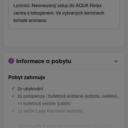
Lomnici. Neomezený vstup do AQUA Relax
centra s tobogánem. Ve vybraných termínech
bohaté animace.
Informace o pobytu
Pobyt zahrnuje
2x ubytování
2x polopenze / bufetová snídaně (sobota, neděle),
1x bufetová večeře (pátek)
1x večer Lady Karneval (sobota)
Večer Lady Karneval
(společenské oblečení +