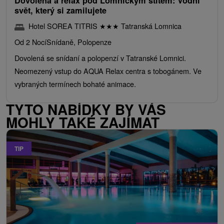
Dovolená a relax pod Lomnickým štítem: Vodní
svět, který si zamilujete
Hotel SOREA TITRIS
★
★
★
Tatranská Lomnica
Od 2 Nocí
Snídaně, Polopenze
Dovolená se snídaní a polopenzí v Tatranské Lomnici.
Neomezený vstup do AQUA Relax centra s tobogánem. Ve
vybraných termínech bohaté animace.
TYTO NABÍDKY BY VÁS
MOHLY TAKÉ ZAJÍMAT
TIP