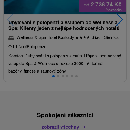
2 738,74
Kč
od
/noc/osoba
Ubytování s polopenzí a vstupem do Wellness a
Spa: Klienty jeden z nejlépe hodnocených hotelů
Wellness & Spa Hotel Kaskady
★
★
★
★
Sliač - Sielnica
Od 1 Noci
Polopenze
Komfortní ubytování s polopenzí a pitím. Užijte si neomezený
vstup do Spa & Wellness o rozloze 3000 m², termální
bazény, fitness a saunové zóny.
Spokojení zákazníci
zobrazit všechny