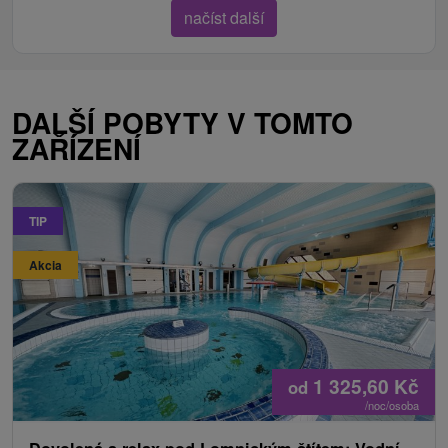
načíst další
DALŠÍ POBYTY V TOMTO
ZAŘÍZENÍ
TIP
Akcia
1 325,60
Kč
od
/noc/osoba