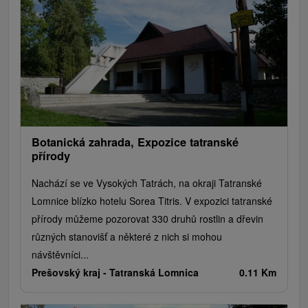
Jazerá, plesá, vodné nádrže
Technické pamiatky
Pamätníky
Vodopády
Drevené kostolíky
Pramene
Jazda na koni
Túry a turistické chodníky
Kaštiele
Horské chaty
Divadlá
Sakrálne miesta
Plte, rafting, splavy
Architektonické stavby
Lyžiarske strediská
Golfové ihriská
Motokárové dráhy
Amfiteátre a kiná v prírode
Vínne cesty
Cyklotrasy
Botanická zahrada, Expozice tatranské
přírody
Nachází se ve Vysokých Tatrách, na okraji Tatranské
Lomnice blízko hotelu Sorea Titris. V expozici tatranské
přírody můžeme pozorovat 330 druhů rostlin a dřevin
různých stanovišť a některé z nich si mohou
návštěvníci...
Prešovský kraj -
Tatranská Lomnica
0.11 Km