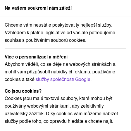
Na vašem soukromí nám záleží
člen skupiny
Sorger
Chceme vám neustále poskytovat ty nejlepší služby.
ica
Pobyt Lady Karneval ve znamení zábavy, večerního programu a 
Vzhledem k platné legislativě od vás ale potřebujeme
souhlas s používáním souborů cookies.
Pobyt Lady Karneval ve znamení
zábavy, večerního programu a
Více o personalizaci a měření
dobré nálady
Abychom věděli, co se děje na webových stránkách a
Platnost pobytu vypršela! Vyberte si níže z aktuálních nabídek.
mohli vám přizpůsobit nabídky či reklamu, používáme
Hotel SOREA TITRIS
★
★
★
Tatranská Lomnica
cookies a také
služby společnosti Google
.
Tatranská Lomnica
Co jsou cookies?
Cookies jsou malé textové soubory, které mohou být
Navigovat do místa
používány webovými stránkami, aby zefektivnily
uživatelský zážitek. Díky cookies vám můžeme nabízet
9,1
vynikající
656 recenzí
·
služby podle toho, co opravdu hledáte a chcete najít.