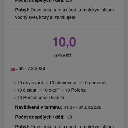
osob, od kterých se vybrala daň za ubytování:
Pobyt:
Dovolenka a relax pod Lomnickým štítom:
pojištění na zásah Horské záchranné služby.
vodný svet, ktorý si zamilujete
Pojištění platí od příjezdu na ubytování (check in)
po odjezd z ubytování (check out)).
10,0
VYNIKAJÍCÍ
Ján - 7.8.2026
★
10 ubytování
★
10 stravování
★
10 personál
★
10 čistota
★
10 okolí
★
10 Poloha
★
10 Poměr cena / kvalita
Navštívené v termínu:
31.07 - 04.08.2026
Počet dospělých / dětí:
1/0
Pobyt:
Dovolenka a relax pod Lomnickým štítom: