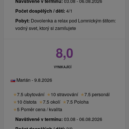
Navštívené v termínu:
03.08 - 06.08.2026
Při pobytu od 2 nocí 1 dítě do 7,99 let na přistýlce
včetně ubytování a polopenze při dvou plně
Počet dospělých / dětí:
4/1
platících osobách ZDARMA (neplatí pro cenově
Pobyt:
Dovolenka a relax pod Lomnickým štítom:
zvýhodněné osoby SENIOR).
vodný svet, ktorý si zamilujete
Dětská postýlka ZDARMA.
Dětský koutek a venkovní letní dětské hřiště
8,0
Titrisland.
V restauraci jsou k dispozici dětské židle a dětský
restaurační servis.
VYNIKAJÍCÍ
Ceník - Příplatky
Marián - 9.8.2026
Platí se místě při příjezdu.
oběd 7,80 € / dospělá osoba den, dítě do 14,99 let
★
7.5 ubytování
★
10 stravování
★
7.5 personál
6,20 € / osoba / den
★
10 čistota
★
7.5 okolí
★
7.5 Poloha
daň za ubytování 3,50 € / osoba / noc (BENEFIT
★
5 Poměr cena / kvalita
pro návštěvníky ubytované na území města
Navštívené v termínu:
03.08 - 06.08.2026
Vysoké Tatry a zapsaných v evidenci ubytovaných
Počet dospělých / dětí:
2/0