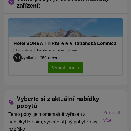
zařízení:
Hotel SOREA TITRIS
★
★
★
Tatranská Lomnica
Fotogalerie
Detailní informace o zařízení
9,1
vynikající
·
656 recenzí
Vybrat termín
Vyberte si z aktuální nabídky
pobytů
Zobrazit
Tento pobyt je momentálně vyřazen z
více
nabídky! Prosím, vyberte si jiný pobyt z naší
nabídky.