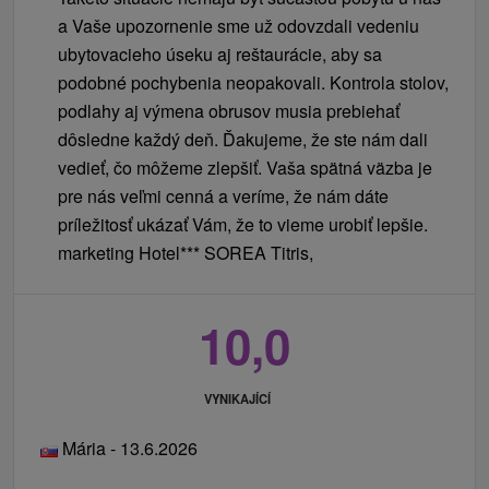
a Vaše upozornenie sme už odovzdali vedeniu
ubytovacieho úseku aj reštaurácie, aby sa
podobné pochybenia neopakovali. Kontrola stolov,
podlahy aj výmena obrusov musia prebiehať
dôsledne každý deň. Ďakujeme, že ste nám dali
vedieť, čo môžeme zlepšiť. Vaša spätná väzba je
pre nás veľmi cenná a veríme, že nám dáte
príležitosť ukázať Vám, že to vieme urobiť lepšie.
marketing Hotel*** SOREA Titris,
10,0
VYNIKAJÍCÍ
Mária - 13.6.2026