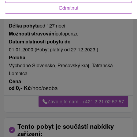
Odmítnut
Délka pobytu
od 127 nocí
Možnosti stravování
polopenze
Datum platnosti pobytu do
01.01.2000 (Pobyt platný od 27.12.2023.)
Poloha
Východné Slovensko, Prešovský kraj, Tatranská
Lomnica
Cena
0,-
Kč
/noc/osoba
od
Zavolejte nám - +421 2 21 02 57 57
Tento pobyt je součástí nabídky
zařízení: