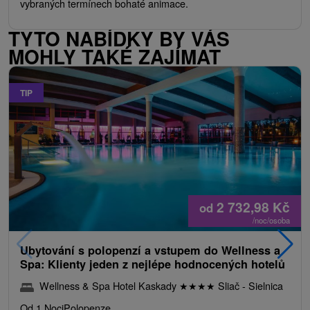
vybraných termínech bohaté animace.
TYTO NABÍDKY BY VÁS
MOHLY TAKÉ ZAJÍMAT
TIP
2 732,98
Kč
od
/noc/osoba
Ubytování s polopenzí a vstupem do Wellness a
Spa: Klienty jeden z nejlépe hodnocených hotelů
Wellness & Spa Hotel Kaskady
★
★
★
★
Sliač - Sielnica
Od 1 Noci
Polopenze