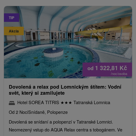
TIP
Akcia
1 322,81
Kč
od
/noc/osoba
Dovolená a relax pod Lomnickým štítem: Vodní
svět, který si zamilujete
Hotel SOREA TITRIS
★
★
★
Tatranská Lomnica
Od 2 Nocí
Snídaně, Polopenze
Dovolená se snídaní a polopenzí v Tatranské Lomnici.
Neomezený vstup do AQUA Relax centra s tobogánem. Ve