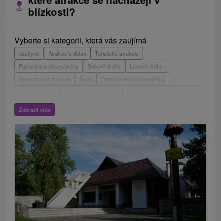
blízkosti?
Vyberte si kategorii, která vás zaujímá
Jaskyne
Atrakce s dětmi
Turistické atrakcie
Planetária a observatória
Bobové dráhy
Lanové dráhy
Adrenalinové atrakcie
Šport
Detské centrá a mestečká
Múzeá a galérie
Laserarény a paintball
Vyhliadkové veže a chodníky
ZOO a zvieracie farmy
Escaperoom
Aquaparky, kúpaliská
Zobrazit více
Hrady, zámky, zrúcaniny
Skanzeny
Botanické záhrady
Mestské a zámocké parky
Vyhliadkové lety a plavby
Štíty
Jazerá, plesá, vodné nádrže
Technické pamiatky
Pamätníky
Vodopády
Drevené kostolíky
Pramene
Jazda na koni
Túry a turistické chodníky
Kaštiele
Horské chaty
Divadlá
Sakrálne miesta
Plte, rafting, splavy
Architektonické stavby
Lyžiarske strediská
Golfové ihriská
Motokárové dráhy
Amfiteátre a kiná v prírode
Vínne cesty
Cyklotrasy