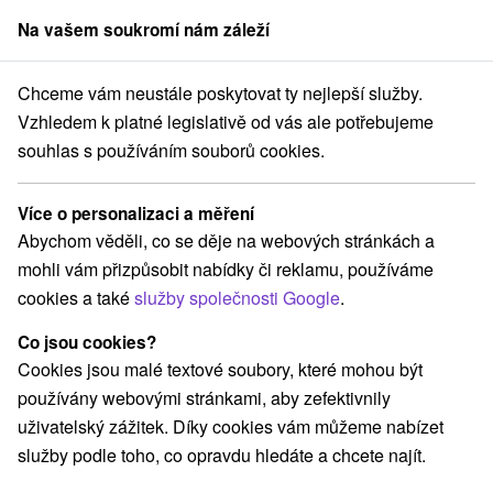
Na vašem soukromí nám záleží
člen skupiny
Sorger
Chceme vám neustále poskytovat ty nejlepší služby.
 *** Tatranská Lomnica
Povánoční odpočinek a relax ve wellnessu
Vzhledem k platné legislativě od vás ale potřebujeme
souhlas s používáním souborů cookies.
Povánoční odpočinek a relax ve
wellnessu
Více o personalizaci a měření
Platnost pobytu vypršela! Vyberte si níže z aktuálních nabídek.
Abychom věděli, co se děje na webových stránkách a
Hotel SOREA TITRIS
★
★
★
Tatranská Lomnica
mohli vám přizpůsobit nabídky či reklamu, používáme
Tatranská Lomnica
cookies a také
služby společnosti Google
.
Co jsou cookies?
Navigovat do místa
Cookies jsou malé textové soubory, které mohou být
používány webovými stránkami, aby zefektivnily
9,1
vynikající
654 recenzí
·
uživatelský zážitek. Díky cookies vám můžeme nabízet
služby podle toho, co opravdu hledáte a chcete najít.