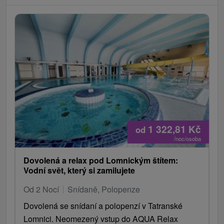
1 322,81
Kč
od
/noc/osoba
Dovolená a relax pod Lomnickým štítem:
Vodní svět, který si zamilujete
Od 2 Nocí
Snídaně, Polopenze
Dovolená se snídaní a polopenzí v Tatranské
Lomnici. Neomezený vstup do AQUA Relax