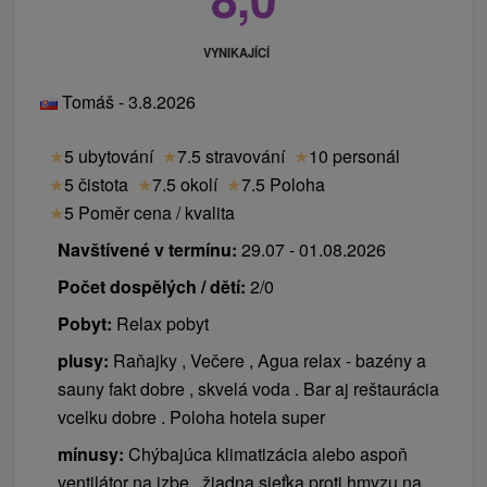
VYNIKAJÍCÍ
Tomáš - 3.8.2026
★
5 ubytování
★
7.5 stravování
★
10 personál
★
5 čistota
★
7.5 okolí
★
7.5 Poloha
★
5 Poměr cena / kvalita
Navštívené v termínu:
29.07 - 01.08.2026
Počet dospělých / dětí:
2/0
Pobyt:
Relax pobyt
plusy:
Raňajky , Večere , Agua relax - bazény a
sauny fakt dobre , skvelá voda . Bar aj reštaurácia
vcelku dobre . Poloha hotela super
mínusy:
Chýbajúca klimatizácia alebo aspoň
ventilátor na izbe , žiadna sieťka proti hmyzu na