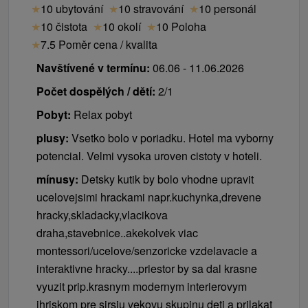
★
10 ubytování
★
10 stravování
★
10 personál
★
10 čistota
★
10 okolí
★
10 Poloha
★
7.5 Poměr cena / kvalita
Navštívené v termínu:
06.06 - 11.06.2026
Počet dospělých / dětí:
2/1
Pobyt:
Relax pobyt
plusy:
Vsetko bolo v poriadku. Hotel ma vyborny
potencial. Velmi vysoka uroven cistoty v hoteli.
mínusy:
Detsky kutik by bolo vhodne upravit
ucelovejsimi hrackami napr.kuchynka,drevene
hracky,skladacky,vlacikova
draha,stavebnice..akekolvek viac
montessori/ucelove/senzoricke vzdelavacie a
interaktivne hracky....priestor by sa dal krasne
vyuzit prip.krasnym modernym interierovym
ihriskom pre sirsiu vekovu skupinu deti a prilakat