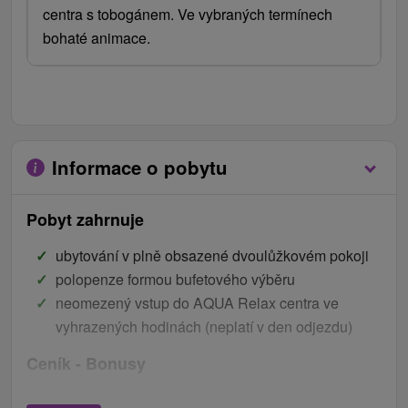
centra s tobogánem. Ve vybraných termínech
bohaté animace.
Informace o pobytu
Pobyt zahrnuje
ubytování v plně obsazené dvoulůžkovém pokoji
polopenze formou bufetového výběru
neomezený vstup do AQUA Relax centra ve
vyhrazených hodinách (neplatí v den odjezdu)
Ceník - Bonusy
zapůjčení sportovních potřeb a společenských her