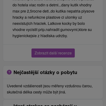
do hotela viac rodin s detmi...dany kutik vhodny
max pre 2,5rocne deti..do kutika nepatria plysove
hracky a nefunkcne plastove ci ulomky uz
neexistujich hraciek. Latkove kocky by bolo
vhodne vycistit prip.nahradit gumovymi,ktore su
hygienickejsie z hladiska udrzby.
Zobrazit další recenze
Nejčastější otázky o pobytu
Uvedené vzdálenosti jsou měřeny vzdušnou čarou,
skutečná délka cesty může být jiná.
které atrakce se nacházejí v