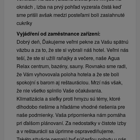
oknách , izba na prvý pohľad vyzerala čistá keď
sme prišli avšak medzi posteľami boli zasiahnuté
cukríky
Vyjádření od zaměstnance zařízení:
Dobrý deň, Ďakujeme veľmi pekne za Vašu spätnú
väzbu a za to, že ste si vybrali náš hotel. Veľmi nás
teší, že ste si užili raňajky a večere, naše Agua
Relax centrum, bazény, sauny. Rovnako sme radi,
že Vám vyhovovala poloha hotela a že ste boli
spokojní s barom aj reštauráciou. Mrzí nás však,
že nie všetko splnilo Vaše očakávania.
Klimatizácia a sieťky proti hmyzu sú témy, ktoré
dlhodobo riešime a hľadáme vhodné riešenia pre
naše podmienky. Vaša pripomienka nám pomáha
pri ďalšom plánovaní. Za nedostatky v čistote izby
a v reštaurácii sa úprimne ospravedlňujeme.
Takéto situácie nemajú byť súčasťou pobytu u nás