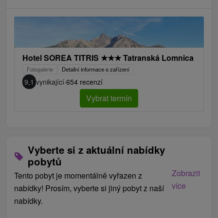
Hotel SOREA TITRIS
★
★
★
Tatranská Lomnica
Fotogalerie
Detailní informace o zařízení
9,1
vynikající
·
654 recenzí
Vybrat termín
Vyberte si z aktuální nabídky
pobytů
Zobrazit
Tento pobyt je momentálně vyřazen z
více
nabídky! Prosím, vyberte si jiný pobyt z naší
nabídky.