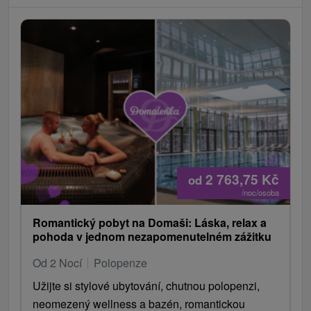
2 763,75
Kč
od
/noc/osoba
Romantický pobyt na Domaši: Láska, relax a
pohoda v jednom nezapomenutelném zážitku
Od 2 Nocí
Polopenze
Užijte si stylové ubytování, chutnou polopenzi,
neomezený wellness a bazén, romantickou