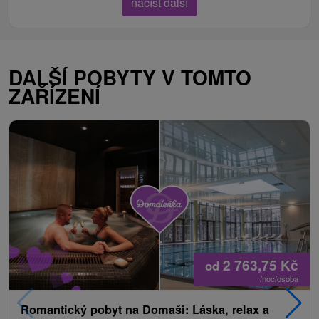
načíst další
DALŠÍ POBYTY V TOMTO
ZAŘÍZENÍ
2 763,75
Kč
od
/noc/osoba
Romantický pobyt na Domaši: Láska, relax a