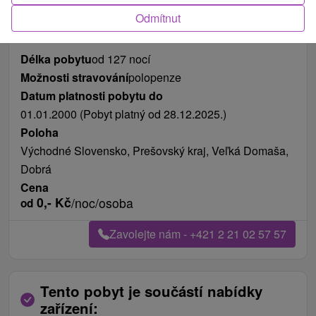
Odmítnut
Délka pobytu
od 127 nocí
Možnosti stravování
polopenze
Datum platnosti pobytu do
01.01.2000 (Pobyt platný od 28.12.2025.)
Poloha
Východné Slovensko, Prešovský kraj, Veľká Domaša,
Dobrá
Cena
0,-
Kč
/noc/osoba
od
Zavolejte nám - +421 2 21 02 57 57
Tento pobyt je součástí nabídky
zařízení: