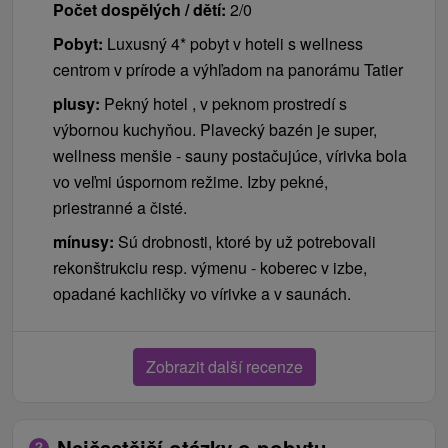
Počet dospělých / dětí:
2/0
Pobyt:
Luxusný 4* pobyt v hoteli s wellness
centrom v prírode a výhľadom na panorámu Tatier
plusy:
Pekný hotel , v peknom prostredí s
výbornou kuchyňou. Plavecký bazén je super,
wellness menšie - sauny postačujúce, vírivka bola
vo veľmi úspornom režime. Izby pekné,
priestranné a čisté.
mínusy:
Sú drobnosti, ktoré by už potrebovali
rekonštrukciu resp. výmenu - koberec v izbe,
opadané kachličky vo vírivke a v saunách.
Zobrazit další recenze
Nejčastější otázky o pobytu