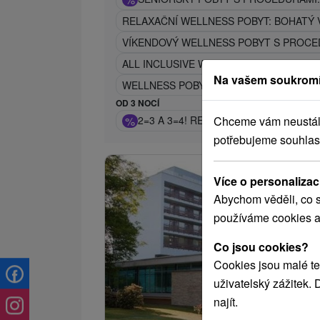
RELAXAČNÍ WELLNESS POBYT: BOHATÝ
VÍKENDOVÝ WELLNESS POBYT S PROCE
ALL INCLUSIVE WELLNESS POBYT: NEOM
Na vašem soukromí
WELLNESS POBYT S PROCEDURAMI: STR
OD 3 NOCÍ
Chceme vám neustále 
%
2=3 A 3=4! REZERVUJTE SI POBYT N
potřebujeme souhlas
Více o personalizac
Abychom věděli, co s
používáme cookies a
Co jsou cookies?
Cookies jsou malé te
uživatelský zážitek.
najít.