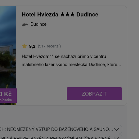
Hotel Hviezda
★
★
★
Dudince
Dudince
9,2
(517 recenzí)
Hotel Hvězda*** se nachází přímo v centru
malebného lázeňského městečka Dudince, které...
53
Kč
ZOBRAZIT
oc/osoba
CÍCH: NEOMEZENÝ VSTUP DO BAZÉNOVÉHO A SAUNOVÉHO SVĚTA
PLNÁ PENZE, BAZÉN A RELAXAČNÍ BALÍČEK V CENĚ