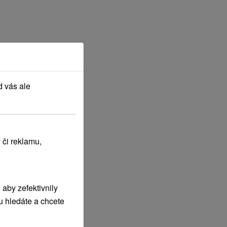
d vás ale
 či reklamu,
aby zefektivnily
u hledáte a chcete