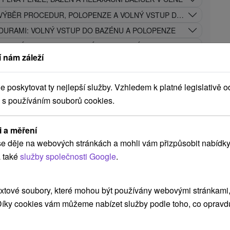
 VÝBĚR PROCEDUR, POLOPENZE A VOLNÝ VSTUP DO BAZÉNŮ
DURAMI: VOLNÝ VSTUP DO BAZÉNU A POLOPENZE
EZENÝ RELAX, STRAVA, NÁPOJE A BAZÉNY
 nám záleží
AVA, BAZÉNY A PLNÝ BALÍK BONUSŮ V CENĚ
poskytovat ty nejlepší služby. Vzhledem k platné legislativě o
A 2 NEBO 3 NOCI A MY VÁM PŘIDÁME 1 NOC NAVÍC ZDARMA
 s používáním souborů cookies.
Lázeňský hotel Smaragd
★
★
★
Lázně
i a měření
Dudince
e děje na webových stránkách a mohli vám přizpůsobit nabídky
Dudince
 také
služby společnosti Google
.
9,2
(67 recenzí)
xtové soubory, které mohou být používány webovými stránkami, 
Léčebný dům Smaragd je komfortní ubytovací
 Díky cookies vám můžeme nabízet služby podle toho, co opravd
zařízení ve známém **koupelném městě...