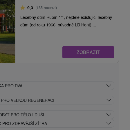
9,3
(185 recenzí)
Léčebný dům Rubín ***, nejdéle existující léčebný
dům (od roku 1966, původně LD Hont),...
ZOBRAZIT
KA PRO DVA
T PRO VELKOU REGENERACI
BYT PRO TĚLO I DUŠI
 PRO ZDRAVĚJŠÍ ZÍTRA