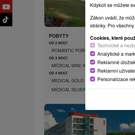
Kdykoli se můžete sv
Zákon uvádí, že může
stránky. Pro všechny
POBYTY
Cookies, které pou
OD 2 NOCÍ
Technické a nezb
ROMANTIC POBYT: LÁZEŇSKÁ ROMANTI
Analytické a mar
OD 3 NOCÍ
Reklamné úložis
MEDICAL MINI: KRÁTKÝ LÉČEBNÝ POBY
Reklamní uživate
OD 4 NOCÍ
Personalizace re
MEDICAL GOLD: LÉČEBNĚ RELAXAČNÍ PO
MEDICAL SILVER: LÁZEŇSKÝ ODPOČINEK