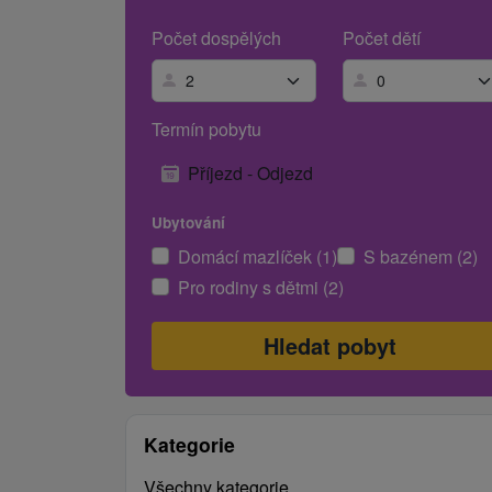
Počet dospělých
Počet dětí
Termín pobytu
Příjezd - Odjezd
Ubytování
Domácí mazlíček (1)
S bazénem (2)
Pro rodiny s dětmi (2)
Kategorie
Všechny kategorie