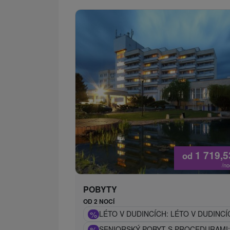
1 719,
od
/n
POBYTY
OD 2 NOCÍ
%
LÉTO V DUDINCÍCH: LÉTO V DUDIN
%
SENIORSKÝ POBYT S PROCEDURAMI: 