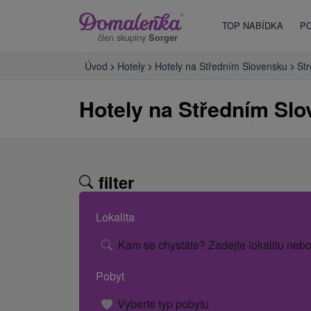
TOP NABÍDKA
P
člen skupiny
Sorger
Úvod
Hotely
Hotely na Středním Slovensku
St
Hotely na Středním Sl
filter
Lokalita
Kam se chystáte? Zadejte lokalitu nebo
Pobyt
Vyberte typ pobytu