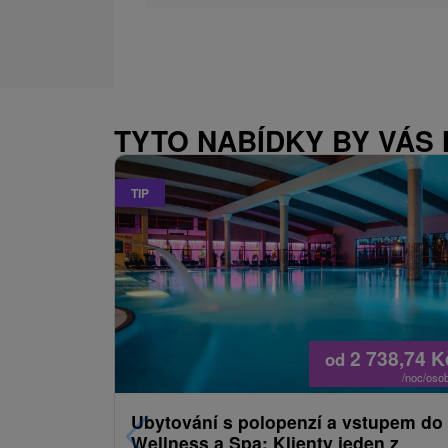
TYTO NABÍDKY BY VÁS
TIP
2 738,74
K
od
/noc/oso
Ubytování s polopenzí a vstupem do
Wellness a Spa: Klienty jeden z