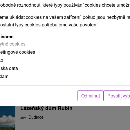
obodně rozhodnout, které typy používání cookies chcete umožni
ZOBRAZIT
me ukládat cookies na vašem zařízení, pokud jsou nezbytně nu
 ostatní typy cookies potřebujeme vaše povolení.
žíváme
ytné cookies
KA PRO DVA
ketingové cookies
ko
T PRO VELKOU REGENERACI
lská data
klam
BYT PRO TĚLO I DUŠI
 PRO ZDRAVĚJŠÍ ZÍTRA
Odmítnut
Povolit vy
Lázeňský dům Rubín
Dudince