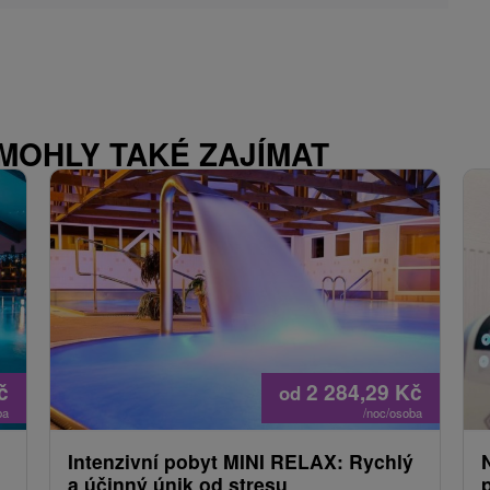
 MOHLY TAKÉ ZAJÍMAT
č
2 284,29
Kč
od
ba
/noc/osoba
Intenzivní pobyt MINI RELAX: Rychlý
a účinný únik od stresu