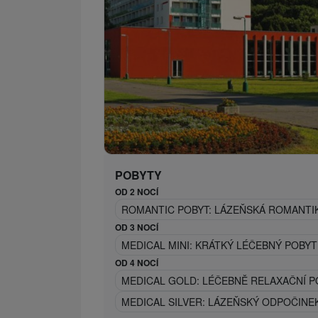
POBYTY
OD 2 NOCÍ
ROMANTIC POBYT: LÁZEŇSKÁ ROMANTI
OD 3 NOCÍ
MEDICAL MINI: KRÁTKÝ LÉČEBNÝ POBY
OD 4 NOCÍ
MEDICAL GOLD: LÉČEBNĚ RELAXAČNÍ PO
MEDICAL SILVER: LÁZEŇSKÝ ODPOČINEK