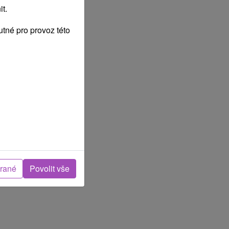
t.
tné pro provoz této
brané
Povolit vše