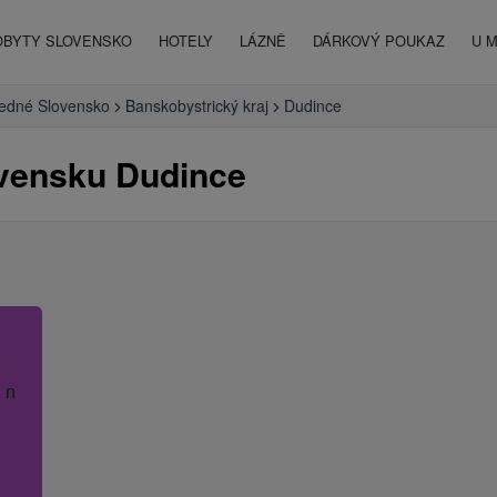
OBYTY SLOVENSKO
HOTELY
LÁZNĚ
DÁRKOVÝ POUKAZ
U 
redné Slovensko
Banskobystrický kraj
Dudince
ovensku Dudince
 název hotelu.