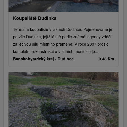
Koupaliště Dudinka
Termální koupaliště v lázních Dudince. Pojmenované je
po víle Dudinka, jejíž lázně podle známé legendy vděčí
za léčivou sílu místního pramene. V roce 2007 prošlo
kompletní rekonstrukcí a v letních měsících je...
Banskobystrický kraj -
Dudince
0.48 Km