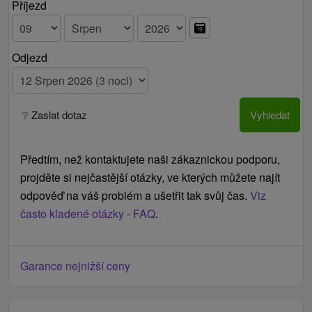
Ceník - Informace
Příjezd
Možnost prodloužení pobytu s polopenzí, vstupem
do bazénu, sauny a fitness centra - za speciální
Odjezd
cenu 75 € / osoba / noc.
❔ Zaslat dotaz
Vyhledat
Předtím, než kontaktujete naši zákaznickou podporu,
projděte si nejčastější otázky, ve kterých můžete najít
odpověď na váš problém a ušetřit tak svůj čas.
Viz
často kladené otázky - FAQ
.
Garance nejnižší ceny