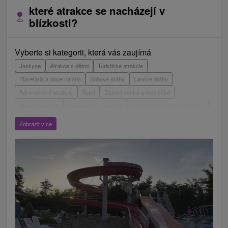
které atrakce se nacházejí v
blízkosti?
Vyberte si kategorii, která vás zaujímá
Jaskyne
Atrakce s dětmi
Turistické atrakcie
Planetária a observatória
Bobové dráhy
Lanové dráhy
Adrenalinové atrakcie
Šport
Detské centrá a mestečká
Múzeá a galérie
Laserarény a paintball
Vyhliadkové veže a chodníky
ZOO a zvieracie farmy
Escaperoom
Aquaparky, kúpaliská
Zobrazit více
Hrady, zámky, zrúcaniny
Skanzeny
Botanické záhrady
Mestské a zámocké parky
Vyhliadkové lety a plavby
Štíty
Jazerá, plesá, vodné nádrže
Technické pamiatky
Pamätníky
Vodopády
Drevené kostolíky
Pramene
Divadlá
Jazda na koni
Túry a turistické chodníky
Kaštiele
Horské chaty
Sakrálne miesta
Plte, rafting, splavy
Architektonické stavby
Lyžiarske strediská
Golfové ihriská
Motokárové dráhy
Amfiteátre a kiná v prírode
Vínne cesty
Cyklotrasy