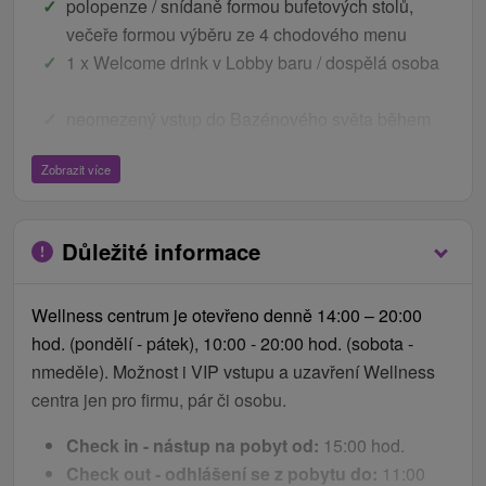
polopenze / snídaně formou bufetových stolů,
večeře formou výběru ze 4 chodového menu
1 x Welcome drink v Lobby baru / dospělá osoba
neomezený vstup do Bazénového světa během
celého pobytu
Zobrazit více
neomezený vstup do Saunového světa během
celého pobytu (finská sauna, parní sauna, infra
sauna, vířivka)
Důležité informace
neomezený vstup do Fitness centra
Wellness centrum je otevřeno denně 14:00 – 20:00
WiFi připojení na internet v celém hotelu
hod. (pondělí - pátek), 10:00 - 20:00 hod. (sobota -
bezplatné parkoviště
nmeděle). Možnost i VIP vstupu a uzavření Wellness
Ceník - Bonusy
centra jen pro firmu, pár či osobu.
Bonusy:
Check in - nástup na pobyt od:
15:00 hod.
Check out - odhlášení se z pobytu do:
11:00
PÁTKOVÉ GRILOVAČKY na terase při živé hudbě