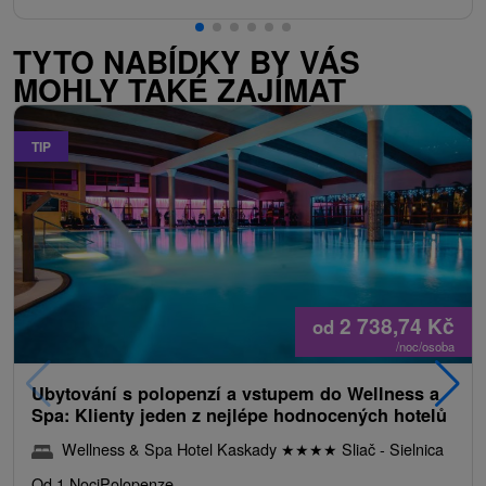
TYTO NABÍDKY BY VÁS
MOHLY TAKÉ ZAJÍMAT
TIP
2 738,74
Kč
od
/noc/osoba
Ubytování s polopenzí a vstupem do Wellness a
Spa: Klienty jeden z nejlépe hodnocených hotelů
Wellness & Spa Hotel Kaskady
★
★
★
★
Sliač - Sielnica
Od 1 Noci
Polopenze