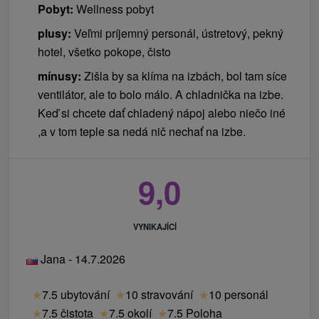
Pobyt:
Wellness pobyt
plusy:
Veľmi príjemný personál, ústretový, pekný
hotel, všetko pokope, čisto
mínusy:
Zišla by sa klíma na izbách, bol tam síce
ventilátor, ale to bolo málo. A chladnička na izbe.
Keď si chcete dať chladený nápoj alebo niečo iné
,a v tom teple sa nedá nič nechať na izbe.
9,0
VYNIKAJÍCÍ
Jana - 14.7.2026
★
7.5 ubytování
★
10 stravování
★
10 personál
★
7.5 čistota
★
7.5 okolí
★
7.5 Poloha