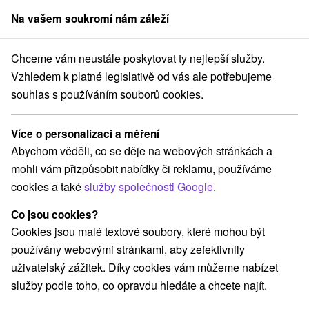
Na vašem soukromí nám záleží
člen skupiny
Sorger
Chceme vám neustále poskytovat ty nejlepší služby.
ince
2=3 a 3=4! Rezervujte si pobyt na 2 nebo 3 noci a my vám př
Vzhledem k platné legislativě od vás ale potřebujeme
souhlas s používáním souborů cookies.
2=3 a 3=4! Rezervujte si pobyt na 2
nebo 3 noci a my vám přidáme 1
Více o personalizaci a měření
NOC NAVÍC ZDARMA
Abychom věděli, co se děje na webových stránkách a
Hotel Hviezda
★
★
★
Dudince
Dudince
mohli vám přizpůsobit nabídky či reklamu, používáme
cookies a také
služby společnosti Google
.
Vybrat termín
Co jsou cookies?
Cookies jsou malé textové soubory, které mohou být
používány webovými stránkami, aby zefektivnily
Navigovat do místa
uživatelský zážitek. Díky cookies vám můžeme nabízet
služby podle toho, co opravdu hledáte a chcete najít.
9,2
vynikající
517 recenzí
·