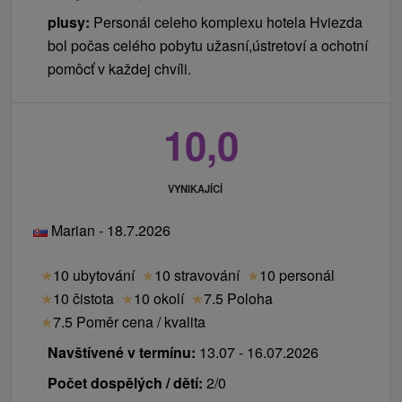
plusy:
Personál celeho komplexu hotela Hviezda
bol počas celého pobytu užasní,ústretoví a ochotní
pomôcť v každej chvíli.
10,0
VYNIKAJÍCÍ
Marian - 18.7.2026
★
10 ubytování
★
10 stravování
★
10 personál
★
10 čistota
★
10 okolí
★
7.5 Poloha
★
7.5 Poměr cena / kvalita
Navštívené v termínu:
13.07 - 16.07.2026
Počet dospělých / dětí:
2/0