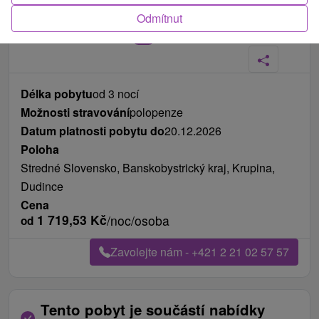
Odmítnut
Fotografie od zákazníků
+29
Délka pobytu
od 3 nocí
Možnosti stravování
polopenze
Datum platnosti pobytu do
20.12.2026
Poloha
Stredné Slovensko, Banskobystrický kraj, Krupina,
Dudince
Cena
1 719,53
Kč
/noc/osoba
od
Zavolejte nám - +421 2 21 02 57 57
Tento pobyt je součástí nabídky