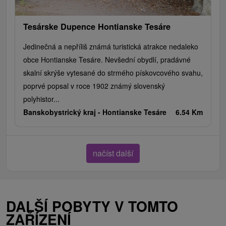
Tesárske Dupence Hontianske Tesáre
Jedinečná a nepříliš známá turistická atrakce nedaleko
obce Hontianske Tesáre. Nevšední obydlí, pradávné
skalní skrýše vytesané do strmého pískovcového svahu,
poprvé popsal v roce 1902 známý slovenský
polyhistor...
Banskobystrický kraj -
Hontianske Tesáre
6.54 Km
načíst další
DALŠÍ POBYTY V TOMTO
ZAŘÍZENÍ