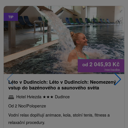
TIP
2 045,93
Kč
od
/noc/osoba
Léto v Dudincích: Léto v Dudincích: Neomezený
vstup do bazénového a saunového světa
Hotel Hviezda
★
★
★
Dudince
Od 2 Nocí
Polopenze
Vodní relax doplňují animace, kola, stolní tenis, fitness a
relaxační procedury.