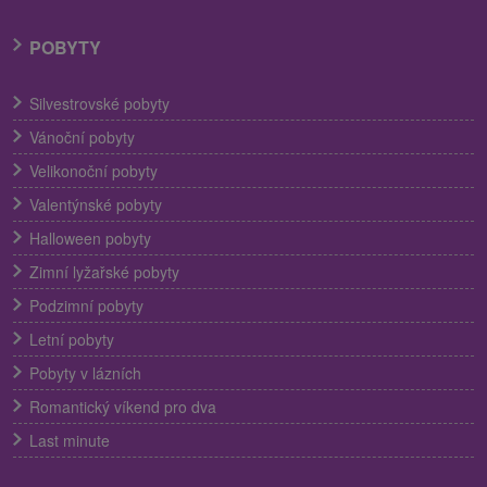
POBYTY
Silvestrovské pobyty
Vánoční pobyty
Velikonoční pobyty
Valentýnské pobyty
Halloween pobyty
Zimní lyžařské pobyty
Podzimní pobyty
Letní pobyty
Pobyty v lázních
Romantický víkend pro dva
Last minute