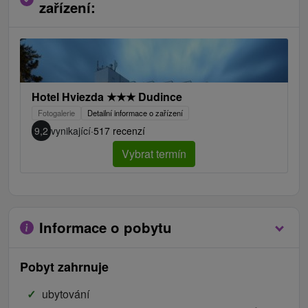
zařízení:
Hotel Hviezda
★
★
★
Dudince
Fotogalerie
Detailní informace o zařízení
9,2
vynikající
·
517 recenzí
Vybrat termín
Informace o pobytu
Pobyt zahrnuje
ubytování