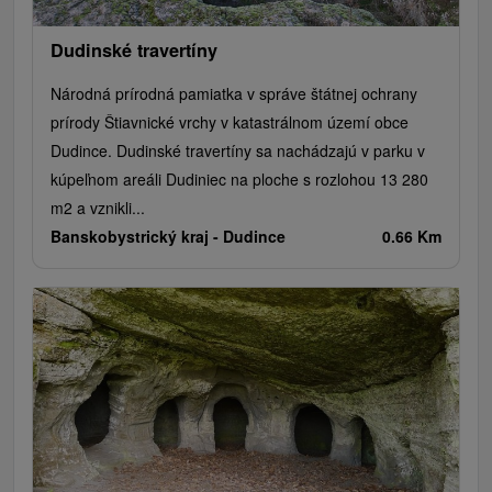
Dudinské travertíny
Národná prírodná pamiatka v správe štátnej ochrany
prírody Štiavnické vrchy v katastrálnom území obce
Dudince. Dudinské travertíny sa nachádzajú v parku v
kúpeľnom areáli Dudiniec na ploche s rozlohou 13 280
m2 a vznikli...
Banskobystrický kraj -
Dudince
0.66 Km