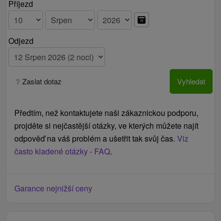
místní poplatek 2 € / osoba / noc
Příjezd
za domácí zvíře 20 € / noc
župan za poplatek 5 € / ks
Odjezd
osuška za 3 € / ks na celý pobyt
Ceník - Informace
Osoby na přistýlce nemají v ceně procedury.
❔ Zaslat dotaz
Vyhledat
Možnost prodloužení pobytu s plnou penzí a
neomezeným vstupem do bazénového světa,
Předtím, než kontaktujete naši zákaznickou podporu,
saunového světa, fitness centra za speciální cenu.
projděte si nejčastější otázky, ve kterých můžete najít
odpověď na váš problém a ušetřit tak svůj čas.
Viz
často kladené otázky - FAQ
.
Garance nejnižší ceny