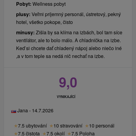
Pobyt:
Wellness pobyt
plusy:
Veľmi príjemný personál, ústretový, pekný
hotel, všetko pokope, čisto
mínusy:
Zišla by sa klíma na izbách, bol tam síce
ventilátor, ale to bolo málo. A chladnička na izbe.
Keď si chcete dať chladený nápoj alebo niečo iné
,a v tom teple sa nedá nič nechať na izbe.
9,0
VYNIKAJÍCÍ
Jana - 14.7.2026
★
7.5 ubytování
★
10 stravování
★
10 personál
★
7.5 čistota
★
7.5 okolí
★
7.5 Poloha