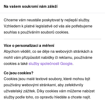
Na vašem soukromí nám záleží
člen skupiny
Sorger
Chceme vám neustále poskytovat ty nejlepší služby.
ince
All Inclusive wellness pobyt: Neomezený relax, strava, nápoje a 
Vzhledem k platné legislativě od vás ale potřebujeme
souhlas s používáním souborů cookies.
All Inclusive wellness pobyt:
Neomezený relax, strava, nápoje a
Více o personalizaci a měření
bazény
Abychom věděli, co se děje na webových stránkách a
Hotel Hviezda
★
★
★
Dudince
Dudince
mohli vám přizpůsobit nabídky či reklamu, používáme
cookies a také
služby společnosti Google
.
Vybrat termín
Co jsou cookies?
Cookies jsou malé textové soubory, které mohou být
používány webovými stránkami, aby zefektivnily
Navigovat do místa
uživatelský zážitek. Díky cookies vám můžeme nabízet
služby podle toho, co opravdu hledáte a chcete najít.
9,2
vynikající
517 recenzí
·