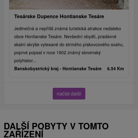
Tesárske Dupence Hontianske Tesáre
Jedinečná a nepříliš známá turistická atrakce nedaleko
obce Hontianske Tesáre. Nevšední obydlí, pradávné
skalní skrýše vytesané do strmého pískovcového svahu,
poprvé popsal v roce 1902 známý slovenský
polyhistor...
Banskobystrický kraj -
Hontianske Tesáre
6.54 Km
načíst další
DALŠÍ POBYTY V TOMTO
ZAŘÍZENÍ