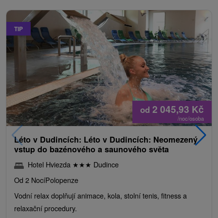
TIP
2 045,93
Kč
od
/noc/osoba
Léto v Dudincích: Léto v Dudincích: Neomezený
vstup do bazénového a saunového světa
Hotel Hviezda
★
★
★
Dudince
Od 2 Nocí
Polopenze
Vodní relax doplňují animace, kola, stolní tenis, fitness a
relaxační procedury.