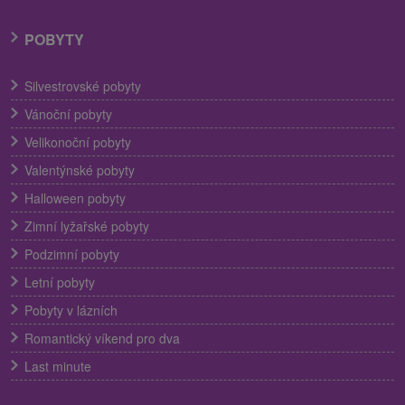
POBYTY
Silvestrovské pobyty
Vánoční pobyty
Velikonoční pobyty
Valentýnské pobyty
Halloween pobyty
Zimní lyžařské pobyty
Podzimní pobyty
Letní pobyty
Pobyty v lázních
Romantický víkend pro dva
Last minute