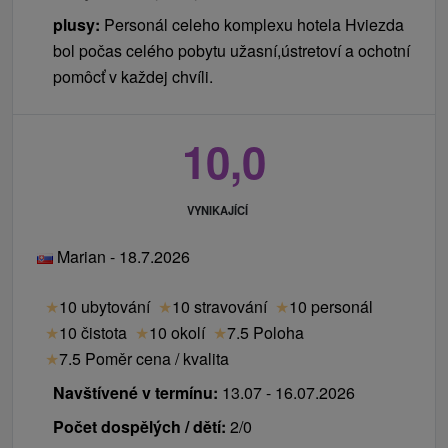
plusy:
Personál celeho komplexu hotela Hviezda
bol počas celého pobytu užasní,ústretoví a ochotní
pomôcť v každej chvíli.
10,0
VYNIKAJÍCÍ
Marian - 18.7.2026
★
10 ubytování
★
10 stravování
★
10 personál
★
10 čistota
★
10 okolí
★
7.5 Poloha
★
7.5 Poměr cena / kvalita
Navštívené v termínu:
13.07 - 16.07.2026
Počet dospělých / dětí:
2/0