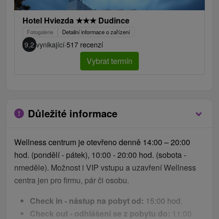
pokoje)
neomezený vstup do bazénového a saunového
Hotel Hviezda
★
★
★
Dudince
světa
Fotogalerie
Detailní informace o zařízení
neomezený vstup do fitness centra během celého
9,2
vynikající
·
517 recenzí
pobytu
Vybrat termín
Aktivity
zahrnuty v ceně pobytu:
1 x 1 hodina Adventure golf / pokoj (platí pouze v
případě příznivého počasí a v rámci dostupnosti)
Důležité informace
1 x 3 hodiny půjčení kola / dospělá osoba (platí
pouze v případě příznivého počasí a v rámci
dostupnosti)
Wellness centrum je otevřeno denně 14:00 – 20:00
1 x 1 hodina kulečník / pokoj
hod. (pondělí - pátek), 10:00 - 20:00 hod. (sobota -
stolní tenis – bez omezení
nmeděle). Možnost i VIP vstupu a uzavření Wellness
dětský koutek – bez omezení
centra jen pro firmu, pár či osobu.
Check in - nástup na pobyt od:
15:00 hod.
Procedury
zahrnuté v ceně pobytu:
Check out - odhlášení se z pobytu do:
11:00
2 noci / 1x aerosolová mořská lázeň 15 min. /