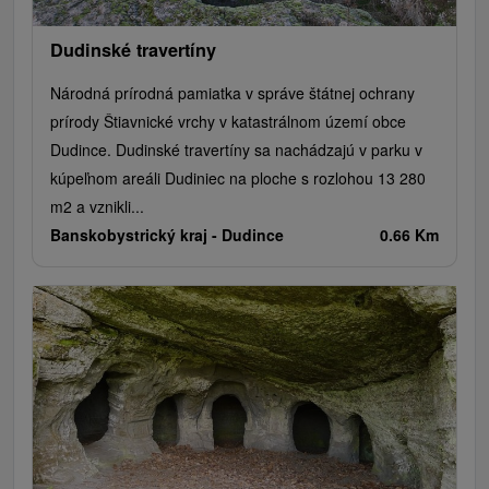
Dudinské travertíny
Národná prírodná pamiatka v správe štátnej ochrany
prírody Štiavnické vrchy v katastrálnom území obce
Dudince. Dudinské travertíny sa nachádzajú v parku v
kúpeľnom areáli Dudiniec na ploche s rozlohou 13 280
m2 a vznikli...
Banskobystrický kraj -
Dudince
0.66 Km