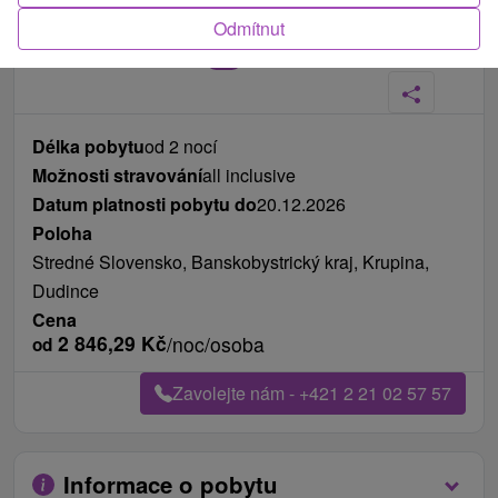
Odmítnut
Fotografie od zákazníků
+29
Délka pobytu
od 2 nocí
Možnosti stravování
all inclusive
Datum platnosti pobytu do
20.12.2026
Poloha
Stredné Slovensko, Banskobystrický kraj, Krupina,
Dudince
Cena
2 846,29
Kč
/noc/osoba
od
Zavolejte nám - +421 2 21 02 57 57
Informace o pobytu