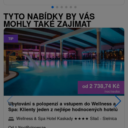
TYTO NABÍDKY BY VÁS
MOHLY TAKÉ ZAJÍMAT
TIP
2 738,74
Kč
od
/noc/osoba
Ubytování s polopenzí a vstupem do Wellness a
Spa: Klienty jeden z nejlépe hodnocených hotelů
Wellness & Spa Hotel Kaskady
★
★
★
★
Sliač - Sielnica
Od 1 Noci
Polopenze