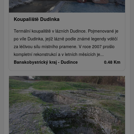
Koupaliště Dudinka
Termální koupaliště v lázních Dudince. Pojmenované je
po víle Dudinka, jejíž lázně podle známé legendy vděčí
za léčivou sílu místního pramene. V roce 2007 prošlo
kompletní rekonstrukcí a v letních měsících je...
Banskobystrický kraj -
Dudince
0.48 Km