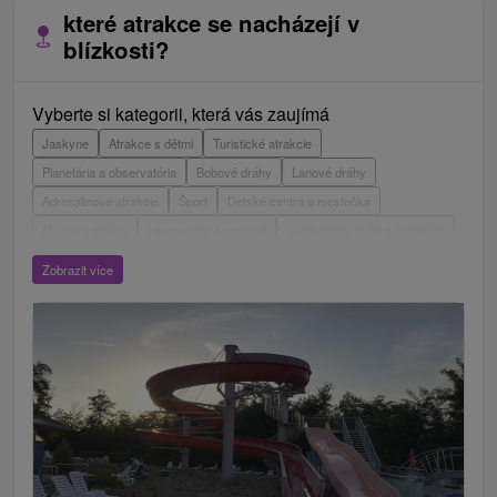
které atrakce se nacházejí v
blízkosti?
Vyberte si kategorii, která vás zaujímá
Jaskyne
Atrakce s dětmi
Turistické atrakcie
Planetária a observatória
Bobové dráhy
Lanové dráhy
Adrenalinové atrakcie
Šport
Detské centrá a mestečká
Múzeá a galérie
Laserarény a paintball
Vyhliadkové veže a chodníky
ZOO a zvieracie farmy
Escaperoom
Aquaparky, kúpaliská
Zobrazit více
Hrady, zámky, zrúcaniny
Skanzeny
Botanické záhrady
Mestské a zámocké parky
Vyhliadkové lety a plavby
Štíty
Jazerá, plesá, vodné nádrže
Technické pamiatky
Pamätníky
Vodopády
Drevené kostolíky
Pramene
Divadlá
Jazda na koni
Túry a turistické chodníky
Kaštiele
Horské chaty
Sakrálne miesta
Plte, rafting, splavy
Architektonické stavby
Lyžiarske strediská
Golfové ihriská
Motokárové dráhy
Amfiteátre a kiná v prírode
Vínne cesty
Cyklotrasy