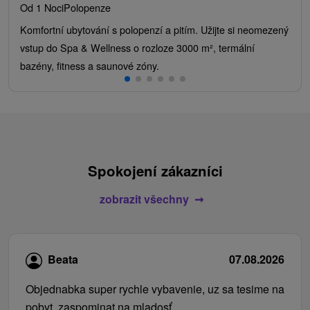
Od 1 Noci
Polopenze
Komfortní ubytování s polopenzí a pitím. Užijte si neomezený
vstup do Spa & Wellness o rozloze 3000 m², termální
bazény, fitness a saunové zóny.
Spokojení zákazníci
zobrazit všechny
Beata
07.08.2026
Objednabka super rychle vybavenie, uz sa tesime na
pobyt, zaspominat na mladosť.