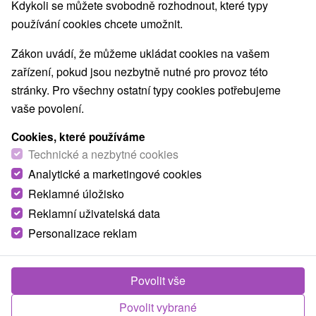
Kdykoli se můžete svobodně rozhodnout, které typy
používání cookies chcete umožnit.
NEJLEVNĚJŠÍ
NEJDRAŽŠÍ
PODLE H
VŠECHNY
Zákon uvádí, že můžeme ukládat cookies na vašem
zařízení, pokud jsou nezbytně nutné pro provoz této
stránky. Pro všechny ostatní typy cookies potřebujeme
vaše povolení.
Cookies, které používáme
Technické a nezbytné cookies
Analytické a marketingové cookies
Reklamné úložisko
Reklamní uživatelská data
Personalizace reklam
1 234,21
Kč
Povolit vše
od
/noc/osoba
Povolit vybrané