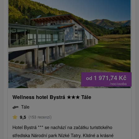
1 971,74
Kč
od
/noc/osoba
Wellness hotel Bystrá
★
★
★
Tále
Tále
9,5
(153 recenzí)
Hotel Bystrá *** se nachází na začátku turistického
střediska Národní park Nízké Tatry. Klidné a krásné