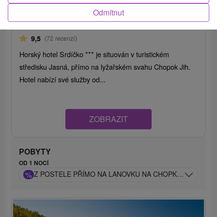
Horský hotel Srdiečko
★
★
★
Jasná Chopok Jih
Odmítnut
Jasná
9,5
(72 recenzí)
Horský hotel Srdíčko *** je situován v turistickém
středisku Jasná, přímo na lyžařském svahu Chopok Jih.
Hotel nabízí své služby od...
ZOBRAZIT
POBYTY
OD 1 NOCÍ
%
Z POSTELE PŘÍMO NA LANOVKU NA CHOPKU: VÝHLED Z