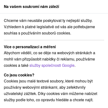
Na vašem soukromí nám záleží
člen skupiny
Sorger
Chceme vám neustále poskytovat ty nejlepší služby.
Hotely na Slovensku
Chopok Juh
Vzhledem k platné legislativě od vás ale potřebujeme
souhlas s používáním souborů cookies.
Hotely Chopok Juh
Více o personalizaci a měření
Kategorie
Abychom věděli, co se děje na webových stránkách a
mohli vám přizpůsobit nabídky či reklamu, používáme
Všechny kategorie
Hotely na Slovensku
(3)
cookies a také
služby společnosti Google
.
Hotely s bazénem
Wellness hotely na Slovensku
(1)
(1)
Co jsou cookies?
Cookies jsou malé textové soubory, které mohou být
Vyberte lokalitu nebo termín
používány webovými stránkami, aby zefektivnily
uživatelský zážitek. Díky cookies vám můžeme nabízet
Obce a města
služby podle toho, co opravdu hledáte a chcete najít.
Jasná
(1)
Tále
(1)