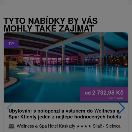
TYTO NABÍDKY BY VÁS
MOHLY TAKÉ ZAJÍMAT
TIP
2 732,98
Kč
od
/noc/osoba
Ubytování s polopenzí a vstupem do Wellness a
Spa: Klienty jeden z nejlépe hodnocených hotelů
Wellness & Spa Hotel Kaskady
★
★
★
★
Sliač - Sielnica