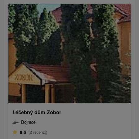
Léčebný dům Zobor
Bojnice
9,5
(2 recenzí)