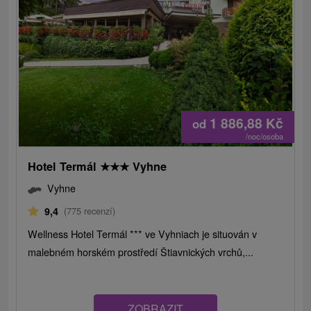
1 886,88
Kč
od
/noc/osoba
Hotel Termál
★
★
★
Vyhne
Vyhne
9,4
(775 recenzí)
Wellness Hotel Termál *** ve Vyhniach je situován v
malebném horském prostředí Štiavnických vrchů,...
ZOBRAZIT