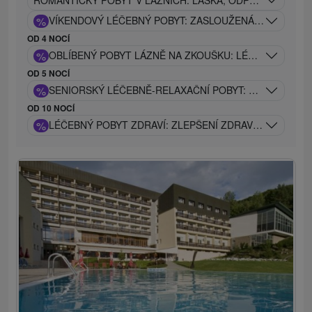
ROMANTICKÝ POBYT V LÁZNÍCH: LÁSKA, ODPOČINEK A 
%
VÍKENDOVÝ LÉČEBNÝ POBYT: ZASLOUŽENÁ REGENERA
OD 4 NOCÍ
%
OBLÍBENÝ POBYT LÁZNĚ NA ZKOUŠKU: LÉČEBNÝ POBY
OD 5 NOCÍ
%
SENIORSKÝ LÉČEBNĚ-RELAXAČNÍ POBYT: ZLATÉ DNY Z
OD 10 NOCÍ
%
LÉČEBNÝ POBYT ZDRAVÍ: ZLEPŠENÍ ZDRAVOTNÍHO STA