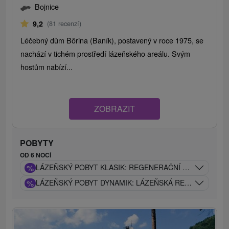
Bojnice
9,2
(81 recenzí)
Léčebný dům Bôrina (Baník), postavený v roce 1975, se
nachází v tichém prostředí lázeňského areálu. Svým
hostům nabízí...
ZOBRAZIT
POBYTY
OD 6 NOCÍ
%
LÁZEŇSKÝ POBYT KLASIK: REGENERAČNÍ POBYT S PÉČ
%
LÁZEŇSKÝ POBYT DYNAMIK: LÁZEŇSKÁ REGENERACE 