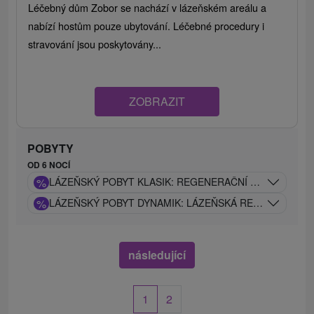
Léčebný dům Zobor se nachází v lázeňském areálu a
nabízí hostům pouze ubytování. Léčebné procedury i
stravování jsou poskytovány...
ZOBRAZIT
POBYTY
OD 6 NOCÍ
%
LÁZEŇSKÝ POBYT KLASIK: REGENERAČNÍ POBYT S PÉČ
%
LÁZEŇSKÝ POBYT DYNAMIK: LÁZEŇSKÁ REGENERACE 
následující
1
2