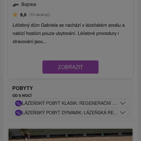
Bojnice
9,0
(10 recenzí)
Léčebný dům Gabriela se nachází v lázeňském areálu a
nabízí hostům pouze ubytování. Léčebné procedury i
stravování jsou...
ZOBRAZIT
POBYTY
OD 6 NOCÍ
%
LÁZEŇSKÝ POBYT KLASIK: REGENERAČNÍ POBYT S PÉČ
%
LÁZEŇSKÝ POBYT DYNAMIK: LÁZEŇSKÁ REGENERACE 