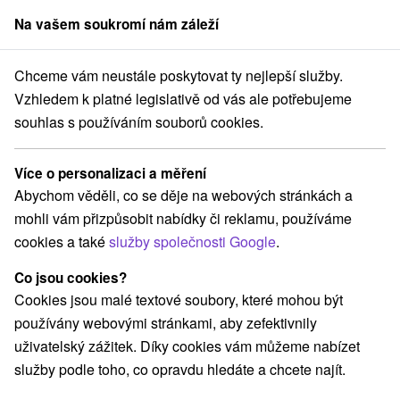
Na vašem soukromí nám záleží
člen skupiny
Sorger
Chceme vám neustále poskytovat ty nejlepší služby.
Hotely na Slovensku
Vtáčnik
Vzhledem k platné legislativě od vás ale potřebujeme
souhlas s používáním souborů cookies.
Hotely Vtáčnik
Více o personalizaci a měření
Kategorie
Abychom věděli, co se děje na webových stránkách a
mohli vám přizpůsobit nabídky či reklamu, používáme
Všechny kategorie
Hotely na Slovensku
(18)
cookies a také
služby společnosti Google
.
Hotely s bazénem
Wellness hotely na Slovensku
(5)
(3)
Hotely na Slovensku pro rodiny s dětmi
(3)
Co jsou cookies?
Hotely s termálním bazénem
(3)
Cookies jsou malé textové soubory, které mohou být
používány webovými stránkami, aby zefektivnily
uživatelský zážitek. Díky cookies vám můžeme nabízet
Vyberte lokalitu nebo termín
služby podle toho, co opravdu hledáte a chcete najít.