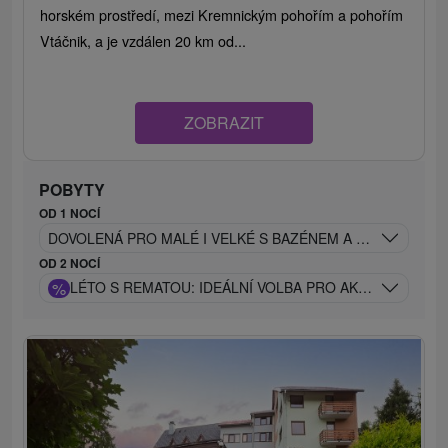
horském prostředí, mezi Kremnickým pohořím a pohořím
Vtáčnik, a je vzdálen 20 km od...
ZOBRAZIT
POBYTY
OD 1 NOCÍ
DOVOLENÁ PRO MALÉ I VELKÉ S BAZÉNEM A MASKOTEM 
OD 2 NOCÍ
%
LÉTO S REMATOU: IDEÁLNÍ VOLBA PRO AKTIVNÍ DOVO