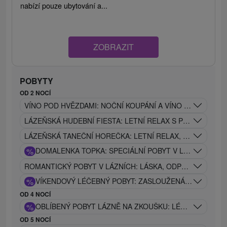
nabízí pouze ubytování a...
ZOBRAZIT
POBYTY
OD 2 NOCÍ
VÍNO POD HVĚZDAMI: NOČNÍ KOUPÁNÍ A VÍNO POD HVĚ
LÁZEŇSKÁ HUDEBNÍ FIESTA: LETNÍ RELAX S PROCEDUR
LÁZEŇSKÁ TANEČNÍ HOREČKA: LETNÍ RELAX, LÉČIVÉ P
%
DOMALENKA TOPKA: SPECIÁLNÍ POBYT V LÁZNÍCH V S
ROMANTICKÝ POBYT V LÁZNÍCH: LÁSKA, ODPOČINEK A 
%
VÍKENDOVÝ LÉČEBNÝ POBYT: ZASLOUŽENÁ REGENERA
OD 4 NOCÍ
%
OBLÍBENÝ POBYT LÁZNĚ NA ZKOUŠKU: LÉČEBNÝ POBY
OD 5 NOCÍ