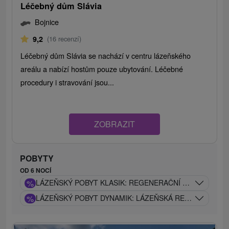
Léčebný dům Slávia
Bojnice
9,2
(16 recenzí)
Léčebný dům Slávia se nachází v centru lázeňského
areálu a nabízí hostům pouze ubytování. Léčebné
procedury i stravování jsou...
ZOBRAZIT
POBYTY
OD 6 NOCÍ
%
LÁZEŇSKÝ POBYT KLASIK: REGENERAČNÍ POBYT S PÉČ
%
LÁZEŇSKÝ POBYT DYNAMIK: LÁZEŇSKÁ REGENERACE 