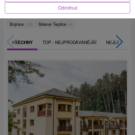
Odmítnut
Obce a města
Bojnice
(10)
Sklené Teplice
(4)
TOP - NEJPRODÁVANĚJŠÍ
NEJLEVNĚJŠ
VŠECHNY