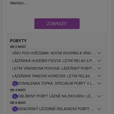
klientům...
ZOBRAZIT
POBYTY
OD 2 NOCÍ
VÍNO POD HVĚZDAMI: NOČNÍ KOUPÁNÍ A VÍNO POD HVĚ
LÁZEŇSKÁ HUDEBNÍ FIESTA: LETNÍ RELAX S PROCEDUR
LETNÍ VÍKENDOVÁ POHODA: LÁZEŇSKÝ POBYT S WELLNES
LÁZEŇSKÁ TANEČNÍ HOREČKA: LETNÍ RELAX, LÉČIVÉ P
%
DOMALENKA TOPKA: SPECIÁLNÍ POBYT V LÁZNÍCH V S
OD 4 NOCÍ
%
OBLÍBENÝ POBYT LÁZNĚ NA ZKOUŠKU: LÉČEBNÝ POBY
OD 5 NOCÍ
%
SENIORSKÝ LÉČEBNĚ-RELAXAČNÍ POBYT: ZLATÉ DNY Z