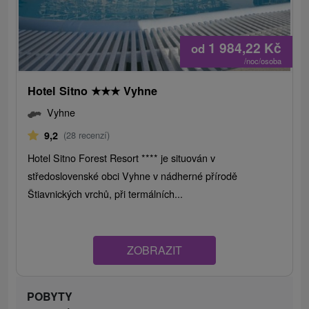
1 984,22
Kč
od
/noc/osoba
Hotel Sitno
★
★
★
Vyhne
Vyhne
9,2
(28 recenzí)
Hotel Sitno Forest Resort **** je situován v
středoslovenské obci Vyhne v nádherné přírodě
Štiavnických vrchů, při termálních...
ZOBRAZIT
POBYTY