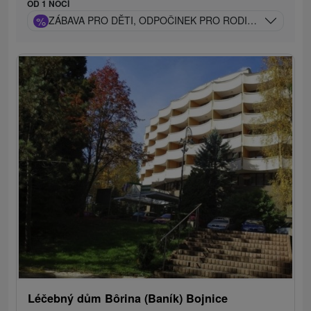
OD 1 NOCÍ
%
ZÁBAVA PRO DĚTI, ODPOČINEK PRO RODIČE: POBYT P
Léčebný dům Bôrina (Baník) Bojnice