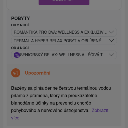
POBYTY
OD 2 NOCÍ
ROMANTIKA PRO DVA: WELLNESS A EXKLUZIVNÍ BONUSY 
TERMAL A HYPER RELAX POBYT V OBLÍBENÉM HOTELU V
OD 4 NOCÍ
%
SENIORSKÝ RELAX: WELLNESS A LÉČIVÁ TERMÁLNÍ VO
Upozornění
Bazény sa plnia denne čerstvou termálnou vodou
priamo z prameňa, ktorý má preukázateľné
blahodárne účinky na prevenciu chorôb
pohybového a nervového ústrojenstva.
Zobrazit
více