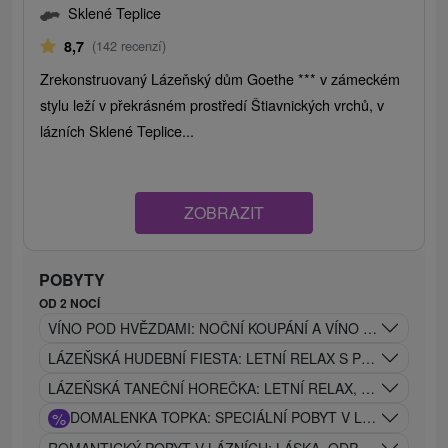
Sklené Teplice
8,7
(142 recenzí)
Zrekonstruovaný Lázeňský dům Goethe *** v zámeckém
stylu leží v překrásném prostředí Štiavnických vrchů, v
lázních Sklené Teplice...
ZOBRAZIT
POBYTY
OD 2 NOCÍ
VÍNO POD HVĚZDAMI: NOČNÍ KOUPÁNÍ A VÍNO POD HVĚ
LÁZEŇSKÁ HUDEBNÍ FIESTA: LETNÍ RELAX S PROCEDUR
LÁZEŇSKÁ TANEČNÍ HOREČKA: LETNÍ RELAX, LÉČIVÉ P
%
DOMALENKA TOPKA: SPECIÁLNÍ POBYT V LÁZNÍCH V S