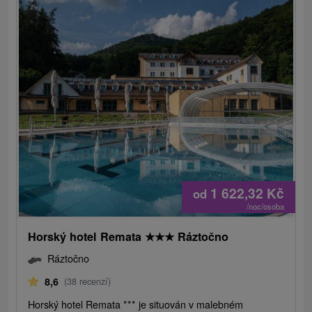
1 622,32
Kč
od
/noc/osoba
Horský hotel Remata
★
★
★
Ráztočno
Ráztočno
8,6
(38 recenzí)
Horský hotel Remata *** je situován v malebném