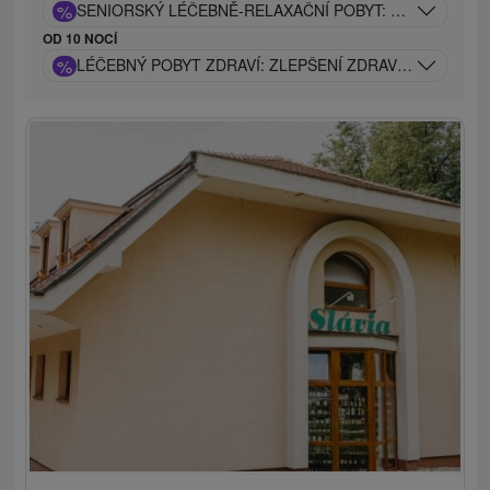
%
SENIORSKÝ LÉČEBNĚ-RELAXAČNÍ POBYT: ZLATÉ DNY Z
OD 10 NOCÍ
%
LÉČEBNÝ POBYT ZDRAVÍ: ZLEPŠENÍ ZDRAVOTNÍHO STA