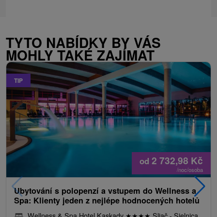
TYTO NABÍDKY BY VÁS
MOHLY TAKÉ ZAJÍMAT
TIP
2 732,98
Kč
od
/noc/osoba
Ubytování s polopenzí a vstupem do Wellness a
Spa: Klienty jeden z nejlépe hodnocených hotelů
Wellness & Spa Hotel Kaskady
★
★
★
★
Sliač - Sielnica