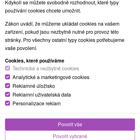
Nejprodávanější
Kdykoli se můžete svobodně rozhodnout, které typy
používání cookies chcete umožnit.
1.
Zákon uvádí, že můžeme ukládat cookies na vašem
zařízení, pokud jsou nezbytně nutné pro provoz této
stránky. Pro všechny ostatní typy cookies potřebujeme
vaše povolení.
Cookies, které používáme
1 886,88
Kč
od
Technické a nezbytné cookies
/noc/osoba
Analytické a marketingové cookies
Reklamné úložisko
Hotel Termál
★
★
★
Vyhne
Reklamní uživatelská data
Wellness Hotel Termál *** ve Vyhniach je situován
Personalizace reklam
v malebném horském prostředí Štiavnických
vrchů,...
Povolit vše
Povolit vybrané