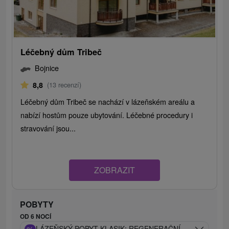
Léčebný dům Tribeč
Bojnice
8,8
(13 recenzí)
Léčebný dům Tribeč se nachází v lázeňském areálu a
nabízí hostům pouze ubytování. Léčebné procedury i
stravování jsou...
ZOBRAZIT
POBYTY
OD 6 NOCÍ
LÁZEŇSKÝ POBYT KLASIK: REGENERAČNÍ POBYT S PÉČ