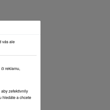
d vás ale
 či reklamu,
aby zefektivnily
u hledáte a chcete