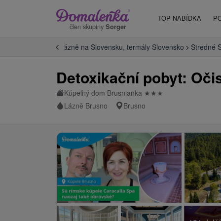
TOP NABÍDKA
P
člen skupiny
Sorger
Úvod
Termální lázně na Slovensku, termály Slovensko
Stredné 
Detoxikační pobyt: Oči
Kúpeľný dom Brusnianka
★
★
★
Lázně Brusno
Brusno