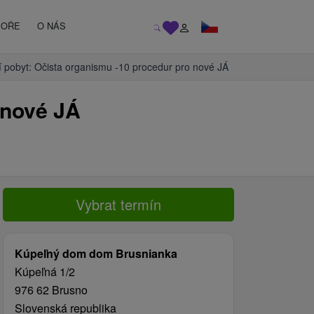
MOŘE
O NÁS
í pobyt: Očista organismu -10 procedur pro nové JÁ
 nové JÁ
Vybrat termín
Kúpeľný dom dom Brusnianka
Kúpeľná 1/2
976 62 Brusno
Slovenská republika