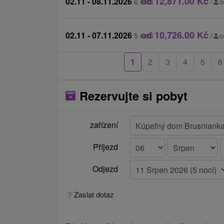
od 12,871.00 Kč
02.11 - 08.11.2026
6 nocí
/
o
od 10,726.00 Kč
02.11 - 07.11.2026
5 nocí
/
o
1
2
3
4
5
6
Rezervujte si pobyt
zařízení
Příjezd
Odjezd
❔ Zaslat dotaz