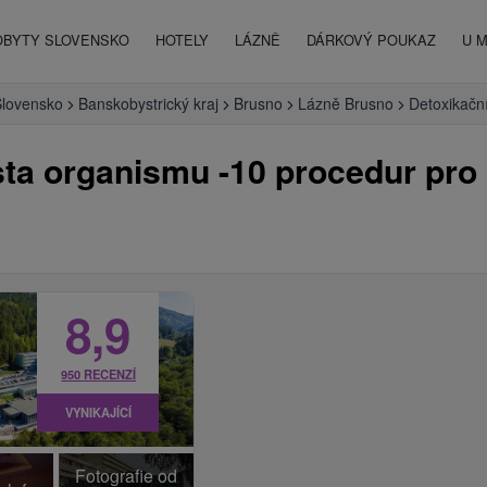
OBYTY SLOVENSKO
HOTELY
LÁZNĚ
DÁRKOVÝ POUKAZ
U 
Slovensko
Banskobystrický kraj
Brusno
Lázně Brusno
Detoxikačn
sta organismu -10 procedur pro
8,9
950 RECENZÍ
VYNIKAJÍCÍ
Fotografie od