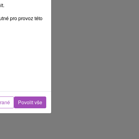
t.
tné pro provoz této
brané
Povolit vše