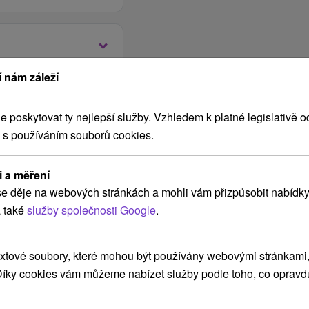
 nám záleží
hod.
:
10.00 hod.
poskytovat ty nejlepší služby. Vzhledem k platné legislativě o
 s používáním souborů cookies.
aně 7:00 - 9:00 hod,
SPA
i a měření
12:00 - 14:00 hod a
e děje na webových stránkách a mohli vám přizpůsobit nabídky
 také
služby společnosti Google
.
o při léčebném domě
nu.
.
xtové soubory, které mohou být používány webovými stránkami, 
tem.
racalla Spa pro
 Díky cookies vám můžeme nabízet služby podle toho, co opravd
ytu
atnit z cen vstupů pro
mace během vašeho
vztahuje na 1-