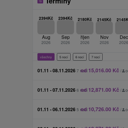
Termíny
samotní interpreti.
Caracalla Spa
ceník
2394Kč
2394Kč
2180Kč
2145Kč
2145
Aug
Sep
říjen
Nov
Dec
2026
2026
2026
2026
202
všechny
5 nocí
6 nocí
7 nocí
od 15,016.00 Kč
01.11 - 08.11.2026
7 nocí
/
o
od 12,871.00 Kč
01.11 - 07.11.2026
6 nocí
/
o
od 10,726.00 Kč
01.11 - 06.11.2026
5 nocí
/
o