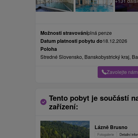
Možnosti stravování
plná penze
Datum platnosti pobytu do
18.12.2026
Poloha
Stredné Slovensko, Banskobystrický kraj, Ba
Zavolejte nám
Tento pobyt je součástí n
zařízení:
Lázně Brusno
Fotogalerie
Detailní inf