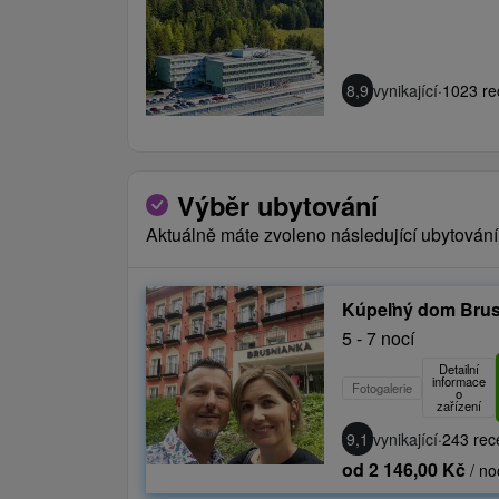
8,9
vynikající
·
1023 re
Výběr ubytování
Aktuálně máte zvoleno následující ubytování
Kúpeľný dom Bru
5 - 7 nocí
Detailní
informace
Fotogalerie
o
zařízení
9,1
vynikající
·
243 rec
od 2 146,00 Kč
/ no