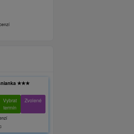
cenzí
snianka
★
★
★
Vybrat
Zvolené
termín
enzí
c