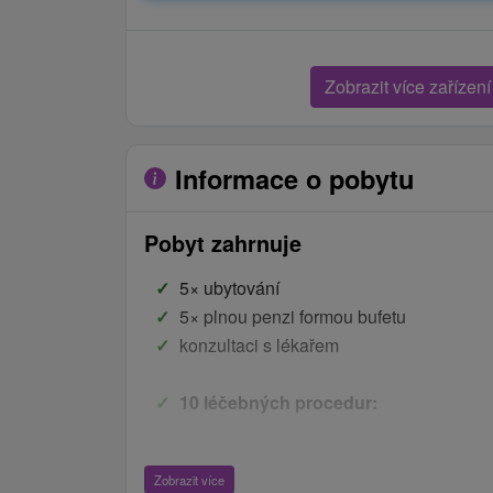
Zobrazit více zařízení
Informace o pobytu
Pobyt zahrnuje
5× ubytování
5× plnou penzi formou bufetu
konzultaci s lékařem
10 léčebných procedur:
1× klasická masáž částečná
Zobrazit více
1× InBody měření