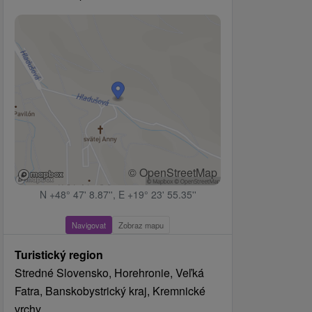
© OpenStreetMap
N +48° 47' 8.87'', E +19° 23' 55.35''
Navigovat
Zobraz mapu
Turistický region
Stredné Slovensko, Horehronie, Veľká
Fatra, Banskobystrický kraj, Kremnické
vrchy