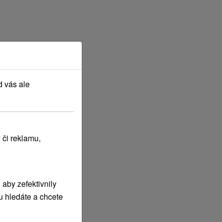
d vás ale
 či reklamu,
aby zefektivnily
u hledáte a chcete