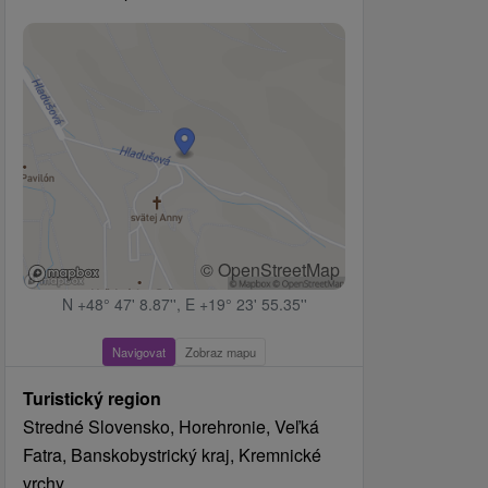
© OpenStreetMap
N +48° 47' 8.87'', E +19° 23' 55.35''
Navigovat
Zobraz mapu
Turistický region
Stredné Slovensko, Horehronie, Veľká
Fatra, Banskobystrický kraj, Kremnické
vrchy