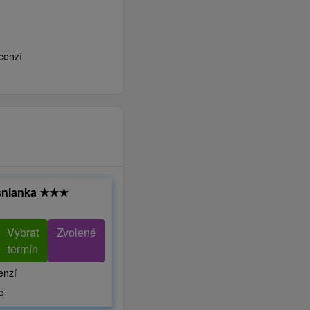
cenzí
snianka
★
★
★
Vybrat
Zvolené
termín
enzí
c