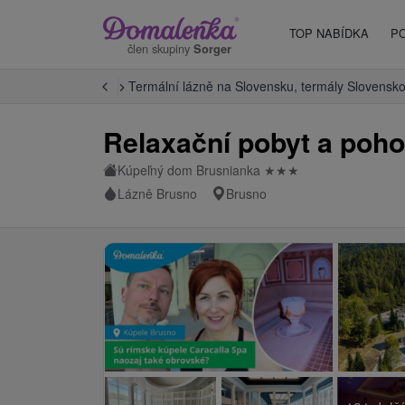
TOP NABÍDKA
P
člen skupiny
Sorger
Úvod
Termální lázně na Slovensku, termály Slovensk
Relaxační pobyt a poho
Kúpeľný dom Brusnianka
★
★
★
Lázně Brusno
Brusno