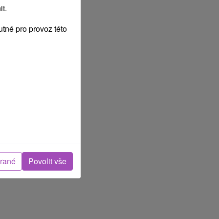
t.
tné pro provoz této
brané
Povolit vše