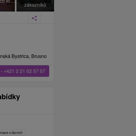
+131 dalších fotek
zákazníků
nská Bystrica, Brusno
 - +421 2 21 02 57 57
abídky
ormace o lázních