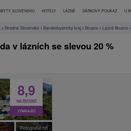
OBYTY SLOVENSKO
HOTELY
LÁZNĚ
DÁRKOVÝ POUKAZ
U 
o
Stredné Slovensko
Banskobystrický kraj
Brusno
Lázně Brusno
da v lázních se slevou 20 %
8,9
950 RECENZÍ
VYNIKAJÍCÍ
Fotografie od