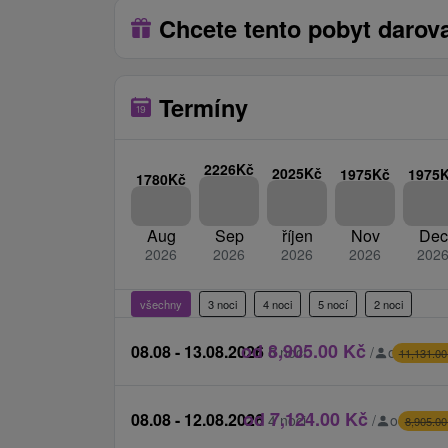
bazénového světa v Caracalla Spa).
Chcete tento pobyt darov
Ceník - Příplatky
Platí se na místě při příjezdu na recepci.
Termíny
místní poplatek 1,50 € / osoba / noc
přestěhování na jiný pokoj na žádost kli
2226Kč
2025Kč
1975Kč
1975
poplatek) 20 € / noc
1780Kč
administrativní poplatek 2,50 € / osoba /
Caracalla Spa
ceník
Aug
Sep
říjen
Nov
Dec
2026
2026
2026
2026
202
všechny
3 noci
4 noci
5 nocí
2 noci
od 8,905.00 Kč
08.08 - 13.08.2026
5 nocí
/
od 1,781
11,131.00
od 7,124.00 Kč
08.08 - 12.08.2026
4 noci
/
od 1,781
8,905.00