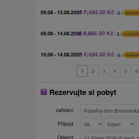
od 7,124.00 Kč
09.08 - 13.08.2026
4 noci
/
od 1,781
8,905.00
od 8,905.00 Kč
09.08 - 14.08.2026
5 nocí
/
od 1,781
11,131.00
od 7,124.00 Kč
10.08 - 14.08.2026
4 noci
/
od 1,781
8,905.00
1
2
3
4
5
6
Rezervujte si pobyt
zařízení
Příjezd
Odjezd