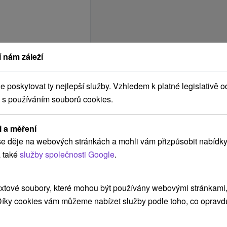
pobytů jsou základní
 nám záleží
 procedur. Skladbu
votních důvodů. Léčebné
poskytovat ty nejlepší služby. Vzhledem k platné legislativě o
ho zdravotního stavu.
 s používáním souborů cookies.
čná, 1x vanová
upel, 1x parafín
i a měření
čná, 1x vanová
e děje na webových stránkách a mohli vám přizpůsobit nabídky
hod.
upel, 2x parafín
 také
služby společnosti Google
.
:
10.00 hod.
čná, 1x vanová
upel, 2x parafín, 1x
xtové soubory, které mohou být používány webovými stránkami, 
zénu
 Díky cookies vám můžeme nabízet služby podle toho, co opravd
čná, 1x vanová
aně 7:00 - 9:00 hod,
upel, 2x parafín, 1x