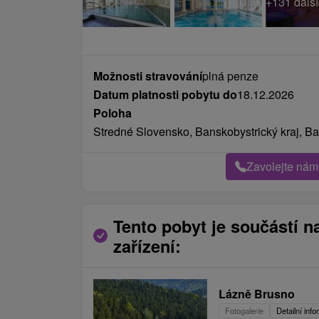
Možnosti stravování
plná penze
Datum platnosti pobytu do
18.12.2026
Poloha
Stredné Slovensko, Banskobystrický kraj, Ba
Zavolejte nám
Tento pobyt je součástí n
zařízení:
Lázně Brusno
Fotogalerie
Detailní inf