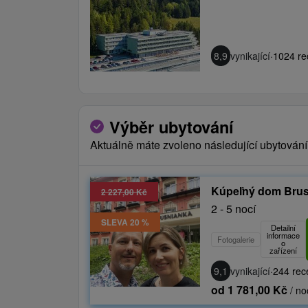
8,9
vynikající
·
1024 re
Výběr ubytování
Aktuálně máte zvoleno následující ubytování
Kúpeľný dom Bru
2 227,00 Kč
2 - 5 nocí
SLEVA 20 %
Detailní
informace
Fotogalerie
o
zařízení
9,1
vynikající
·
244 rec
od 1 781,00 Kč
/ no