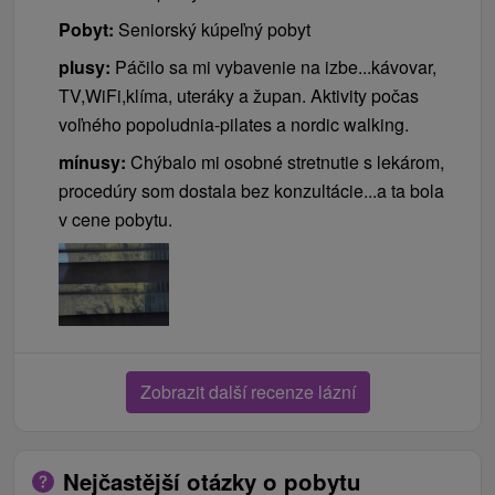
Pobyt:
Seniorský kúpeľný pobyt
plusy:
Páčilo sa mi vybavenie na izbe...kávovar,
TV,WiFi,klíma, uteráky a župan. Aktivity počas
voľného popoludnia-pilates a nordic walking.
mínusy:
Chýbalo mi osobné stretnutie s lekárom,
procedúry som dostala bez konzultácie...a ta bola
v cene pobytu.
Zobrazit další recenze lázní
Nejčastější otázky o pobytu