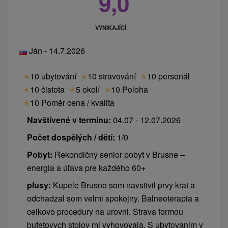
9,0
VYNIKAJÍCÍ
Ján - 14.7.2026
★
10 ubytování
★
10 stravování
★
10 personál
★
10 čistota
★
5 okolí
★
10 Poloha
★
10 Poměr cena / kvalita
Navštívené v termínu:
04.07 - 12.07.2026
Počet dospělých / dětí:
1/0
Pobyt:
Rekondičný senior pobyt v Brusne –
energia a úľava pre každého 60+
plusy:
Kupele Brusno som navstivil prvy krat a
odchadzal som velmi spokojny. Balneoterapia a
celkovo procedury na urovni. Strava formou
bufetovych stolov mi vyhovovala. S ubytovanim v