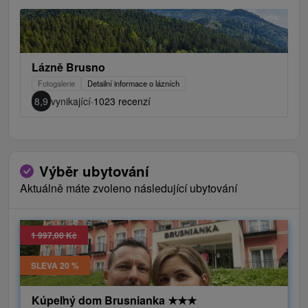
Lázně Brusno
Fotogalerie
Detailní informace o lázních
8,9
vynikající
·
1023 recenzí
Výběr ubytování
Aktuálně máte zvoleno následující ubytování
1 997,00 Kč
SLEVA 20 %
Kúpeľný dom Brusnianka
★
★
★