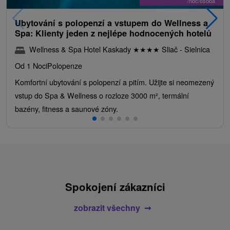
/noc/osoba
Ubytování s polopenzí a vstupem do Wellness a
Spa: Klienty jeden z nejlépe hodnocených hotelů
Wellness & Spa Hotel Kaskady
★
★
★
★
Sliač - Sielnica
Od 1 Noci
Polopenze
Komfortní ubytování s polopenzí a pitím. Užijte si neomezený
vstup do Spa & Wellness o rozloze 3000 m², termální
bazény, fitness a saunové zóny.
Spokojení zákazníci
zobrazit všechny