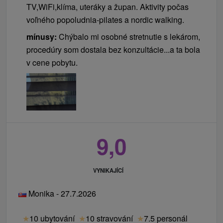
TV,WiFi,klíma, uteráky a župan. Aktivity počas
voľného popoludnia-pilates a nordic walking.
mínusy:
Chýbalo mi osobné stretnutie s lekárom,
procedúry som dostala bez konzultácie...a ta bola
v cene pobytu.
9,0
VYNIKAJÍCÍ
Monika - 27.7.2026
★
10 ubytování
★
10 stravování
★
7.5 personál