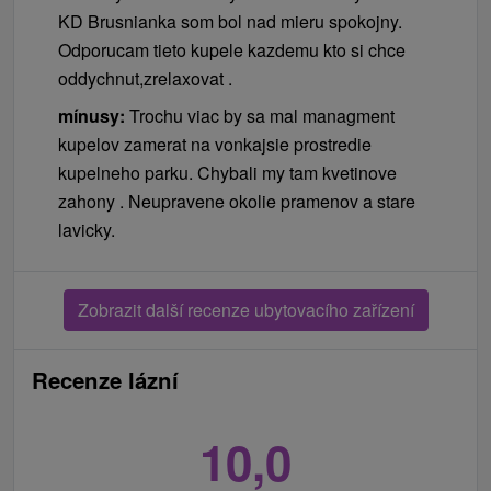
KD Brusnianka som bol nad mieru spokojny.
Odporucam tieto kupele kazdemu kto si chce
oddychnut,zrelaxovat .
mínusy:
Trochu viac by sa mal managment
kupelov zamerat na vonkajsie prostredie
kupelneho parku. Chybali my tam kvetinove
zahony . Neupravene okolie pramenov a stare
lavicky.
Zobrazit další recenze ubytovacího zařízení
Recenze lázní
10,0