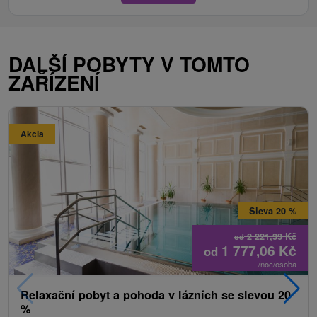
DALŠÍ POBYTY V TOMTO
ZAŘÍZENÍ
Akcia
Sleva 20 %
2 221,33
Kč
od
1 777,06
Kč
od
/noc/osoba
Relaxační pobyt a pohoda v lázních se slevou 20
%