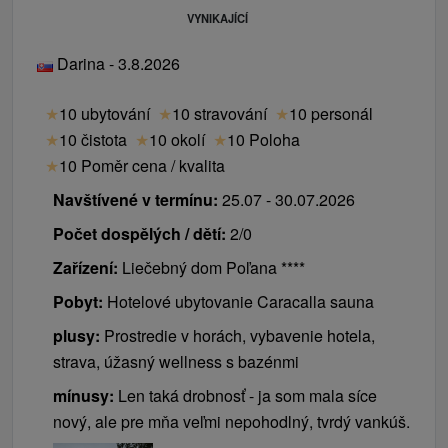
VYNIKAJÍCÍ
Darina - 3.8.2026
★
10 ubytování
★
10 stravování
★
10 personál
★
10 čistota
★
10 okolí
★
10 Poloha
★
10 Poměr cena / kvalita
Navštívené v termínu:
25.07 - 30.07.2026
Počet dospělých / dětí:
2/0
Zařízení:
Liečebný dom Poľana ****
Pobyt:
Hotelové ubytovanie Caracalla sauna
plusy:
Prostredie v horách, vybavenie hotela,
strava, úžasný wellness s bazénmi
mínusy:
Len taká drobnosť - ja som mala síce
nový, ale pre mňa veľmi nepohodlný, tvrdý vankúš.