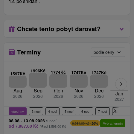
Ceník - Příplatky
12. po snídani.
Platí se na místě při příjezdu na recepci.
místní poplatek 1,50 € / osoba / noc
Chcete tento pobyt darovat?
přestěhování na jiný pokoj na žádost klienta
(jednorázový poplatek) 20 € / noc
administrativní poplatek 2,50 € / osoba / pobyt
Termíny
Caracalla Spa
ceník
1996Kč
1774Kč
1747Kč
1747Kč
1597Kč
Aug
Sep
říjen
Nov
Dec
Jan
2026
2026
2026
2026
2026
2027
všechny
3 noci
4 noci
5 nocí
6 nocí
7 nocí
8 nocí
9
08.08 - 13.08.2026
5 nocí
Vybrat termín
9,984.00 Kč
-20%
od 7,987.00 Kč
/
od 1,598.00 Kč