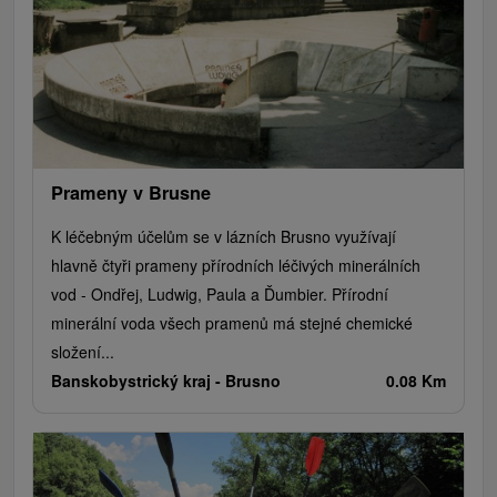
Túry a turistické chodníky
Kaštiele
Horské chaty
Sakrálne miesta
Plte, rafting, splavy
Architektonické stavby
Lyžiarske strediská
Golfové ihriská
Motokárové dráhy
Amfiteátre a kiná v prírode
Vínne cesty
Cyklotrasy
Prameny v Brusne
K léčebným účelům se v lázních Brusno využívají
hlavně čtyři prameny přírodních léčivých minerálních
vod - Ondřej, Ludwig, Paula a Ďumbier. Přírodní
minerální voda všech pramenů má stejné chemické
složení...
Banskobystrický kraj -
Brusno
0.08 Km