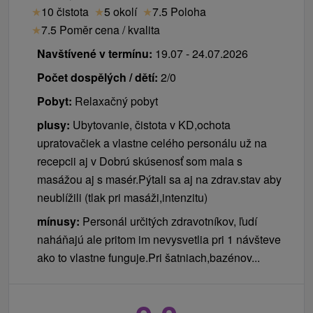
★
10 čistota
★
5 okolí
★
7.5 Poloha
★
7.5 Poměr cena / kvalita
Navštívené v termínu:
19.07 - 24.07.2026
Počet dospělých / dětí:
2/0
Pobyt:
Relaxačný pobyt
plusy:
Ubytovanie, čistota v KD,ochota
upratovačiek a vlastne celého personálu už na
recepcii aj v Dobrú skúsenosť som mala s
masážou aj s masér.Pýtali sa aj na zdrav.stav aby
neublížili (tlak pri masáži,intenzitu)
mínusy:
Personál určitých zdravotníkov, ľudí
naháňajú ale pritom im nevysvetlia pri 1 návšteve
ako to vlastne funguje.Pri šatniach,bazénov...