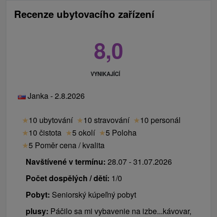
Recenze ubytovacího zařízení
8,0
VYNIKAJÍCÍ
Janka - 2.8.2026
★
10 ubytování
★
10 stravování
★
10 personál
★
10 čistota
★
5 okolí
★
5 Poloha
★
5 Poměr cena / kvalita
Navštívené v termínu:
28.07 - 31.07.2026
Počet dospělých / dětí:
1/0
Pobyt:
Seniorský kúpeľný pobyt
plusy:
Páčilo sa mi vybavenie na izbe...kávovar,