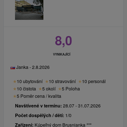
8,0
VYNIKAJÍCÍ
Janka - 2.8.2026
★
10 ubytování
★
10 stravování
★
10 personál
★
10 čistota
★
5 okolí
★
5 Poloha
★
5 Poměr cena / kvalita
Navštívené v termínu:
28.07 - 31.07.2026
Počet dospělých / dětí:
1/0
Zařízení:
Kúpeľný dom Brusnianka ***