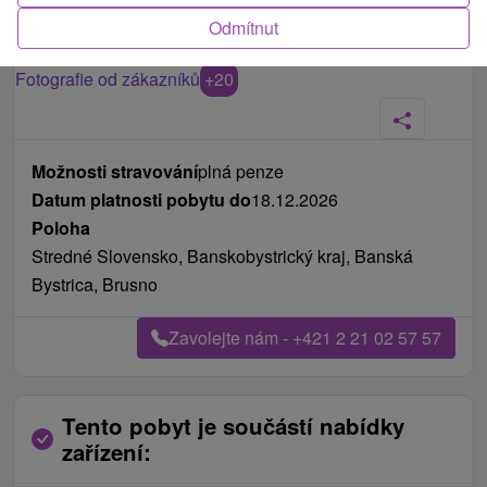
Odmítnut
Fotografie od zákazníků
+20
Možnosti stravování
plná penze
Datum platnosti pobytu do
18.12.2026
Poloha
Stredné Slovensko, Banskobystrický kraj, Banská
Bystrica, Brusno
Zavolejte nám - +421 2 21 02 57 57
Tento pobyt je součástí nabídky
zařízení: