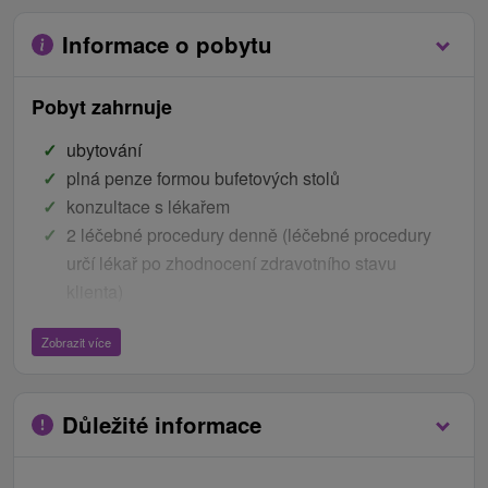
Informace o pobytu
Pobyt zahrnuje
ubytování
plná penze formou bufetových stolů
konzultace s lékařem
2 léčebné procedury denně (léčebné procedury
určí lékař po zhodnocení zdravotního stavu
klienta)
Zobrazit více
Pobyt 4-dniowy: 1x częściowy masaż klasyczny,
1x kąpiel mineralna, 2x nasiadówki mineralne, 2x
parafina
Důležité informace
Pobyt 5-dniowy: 1x częściowy masaż klasyczny,
1x kąpiel mineralna, 3x nasiadówki mineralne, 2x