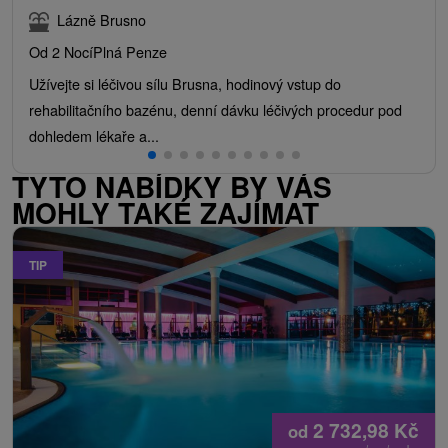
Lázně Brusno
Od 2 Nocí
Plná Penze
Užívejte si léčivou sílu Brusna, hodinový vstup do
rehabilitačního bazénu, denní dávku léčivých procedur pod
dohledem lékaře a...
TYTO NABÍDKY BY VÁS
MOHLY TAKÉ ZAJÍMAT
TIP
2 732,98
Kč
od