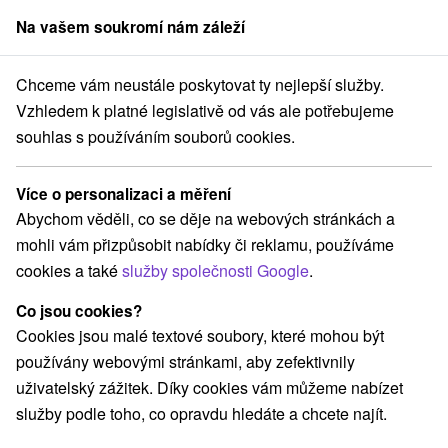
Na vašem soukromí nám záleží
člen skupiny
Sorger
Chceme vám neustále poskytovat ty nejlepší služby.
sno
Rekondiční senior pobyt v Brusně: Energie a úleva pro každého 
Vzhledem k platné legislativě od vás ale potřebujeme
souhlas s používáním souborů cookies.
Rekondiční senior pobyt v Brusně:
Energie a úleva pro každého 60+ ve
Více o personalizaci a měření
slevě 20 % do 31.08.2026
Abychom věděli, co se děje na webových stránkách a
Kúpeľný dom Brusnianka
★
★
★
mohli vám přizpůsobit nabídky či reklamu, používáme
Lázně Brusno
Brusno
cookies a také
služby společnosti Google
.
Co jsou cookies?
Vybrat termín
Cookies jsou malé textové soubory, které mohou být
používány webovými stránkami, aby zefektivnily
uživatelský zážitek. Díky cookies vám můžeme nabízet
Navigovat do místa
služby podle toho, co opravdu hledáte a chcete najít.