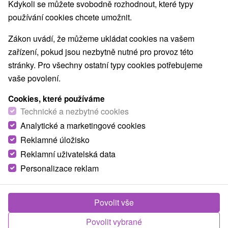
8,9
vynikající
1023 recenzí
Kdykoli se můžete svobodně rozhodnout, které typy
·
používání cookies chcete umožnit.
Zákon uvádí, že můžeme ukládat cookies na vašem
zařízení, pokud jsou nezbytně nutné pro provoz této
stránky. Pro všechny ostatní typy cookies potřebujeme
vaše povolení.
Cookies, které používáme
Technické a nezbytné cookies
Analytické a marketingové cookies
Reklamné úložisko
Reklamní uživatelská data
Personalizace reklam
Povolit vše
Povolit vybrané