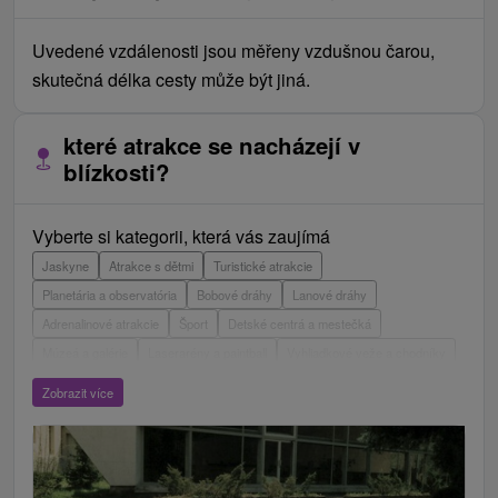
Uvedené vzdálenosti jsou měřeny vzdušnou čarou,
skutečná délka cesty může být jiná.
které atrakce se nacházejí v
blízkosti?
Vyberte si kategorii, která vás zaujímá
Jaskyne
Atrakce s dětmi
Turistické atrakcie
Planetária a observatória
Bobové dráhy
Lanové dráhy
Adrenalinové atrakcie
Šport
Detské centrá a mestečká
Múzeá a galérie
Laserarény a paintball
Vyhliadkové veže a chodníky
ZOO a zvieracie farmy
Escaperoom
Aquaparky, kúpaliská
Zobrazit více
Hrady, zámky, zrúcaniny
Skanzeny
Botanické záhrady
Mestské a zámocké parky
Vyhliadkové lety a plavby
Štíty
Jazerá, plesá, vodné nádrže
Technické pamiatky
Pamätníky
Vodopády
Drevené kostolíky
Pramene
Divadlá
Jazda na koni