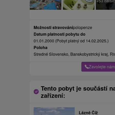
+53 dalšíc
Možnosti stravování
polopenze
Datum platnosti pobytu do
01.01.2000 (Pobyt platný od 14.02.2025.)
Poloha
Stredné Slovensko, Banskobystrický kraj, R
Zavolejte nám
Tento pobyt je součástí n
zařízení:
Lázně Číž