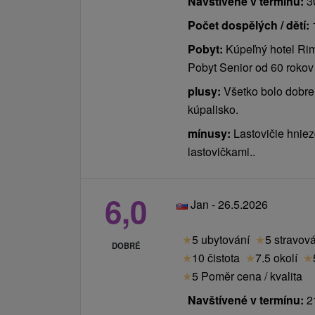
Navštívené v termínu:
30
Počet dospělých / dětí:
Pobyt:
Kúpeľný hotel Rim
Pobyt Senior od 60 rokov
plusy:
Všetko bolo dobre
kúpalisko.
mínusy:
Lastovičie hniez
lastovičkami..
6,0
Jan - 26.5.2026
★
5 ubytování
★
5 stravov
DOBRÉ
★
10 čistota
★
7.5 okolí
★
★
5 Poměr cena / kvalita
Navštívené v termínu:
21