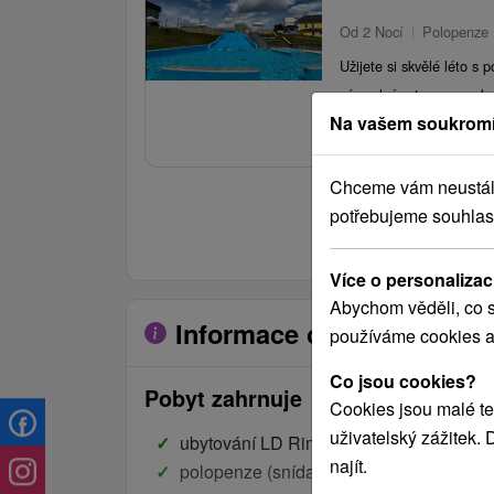
Od 2 Nocí
Polopenze
Užijete si skvělé léto s
vás volný vstup na venko
Na vašem soukromí
péče, fitness, animotera
2 
od
Chceme vám neustále 
potřebujeme souhlas
Zobrazit více pobytů
Více o personalizac
Abychom věděli, co s
Informace o pobytu
používáme cookies a
Co jsou cookies?
Pobyt zahrnuje
Cookies jsou malé te
uživatelský zážitek.
ubytování LD Rimava ***
najít.
polopenze (snídaně formou bufetových s