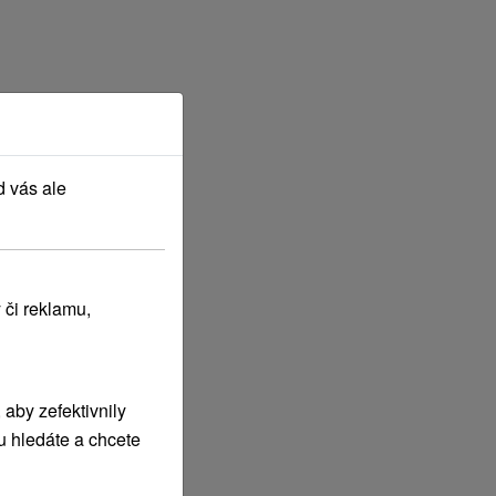
d vás ale
 či reklamu,
aby zefektivnily
u hledáte a chcete