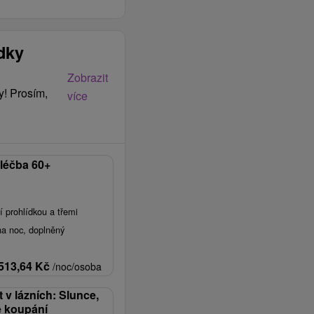
ídky
Zobrazit
y! Prosím,
více
 léčba 60+
í prohlídkou a třemi
na noc, doplněný
513,64
Kč
/noc/osoba
t v lázních: Slunce,
é koupání