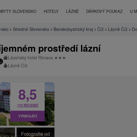
OBYTY SLOVENSKO
HOTELY
LÁZNĚ
DÁRKOVÝ POUKAZ
U 
ensko
Stredné Slovensko
Banskobystrický kraj
Číž
Lázně Číž
Do
íjemném prostředí lázní
Lázeňský hotel Rimava
★
★
★
.
Lázně Číž
8,5
175 RECENZÍ
VYNIKAJÍCÍ
Fotografie od