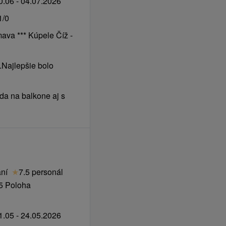
.06 - 04.07.2026
1/0
ava *** Kúpele Číž -
.Najlepšie bolo
da na balkone aj s
ání
★
7.5 personál
5 Poloha
.05 - 24.05.2026