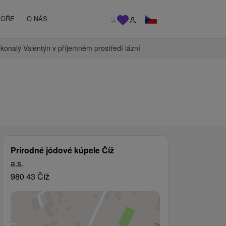
MOŘE
O NÁS
konalý Valentýn v příjemném prostředí lázní
Prírodné jódové kúpele Číž
a.s.
980 43 Číž