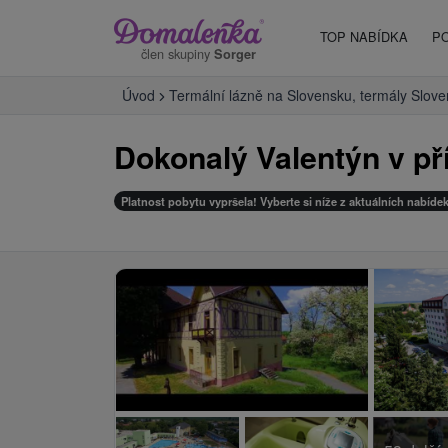
TOP NABÍDKA
P
člen skupiny
Sorger
Úvod
Termální lázně na Slovensku, termály Slov
Dokonalý Valentýn v př
Platnost pobytu vypršela! Vyberte si níže z aktuálních nabídek