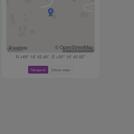
© OpenStreetMap
N +48° 18' 42.46'', E +20° 16' 40.92''
Navigovat
Zobraz mapu