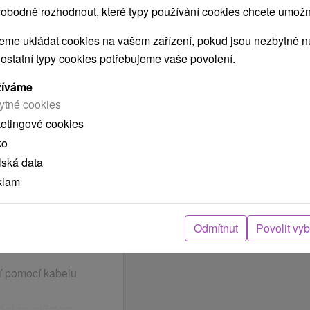
příjezdu 3-chodová
obodně rozhodnout, které typy používání cookies chcete umožni
ická)
me ukládat cookies na vašem zařízení, pokud jsou nezbytně nu
okoji
 ostatní typy cookies potřebujeme vaše povolení.
s
žíváme
habilitačního bazénu na
ytné cookies
apacit a rezervací na
ketingové cookies
ko
lská data
klam
00 hod. do 18.00 hod.
:
10.00 hod.
jných procedur
h
Odmítnut
Povolit vy
í pomocí kabelu
ní se zvířetem.