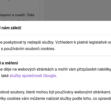
 polopenzí a masáží. Čeká
vní bazény, lékařská
 nám záleží
pie a slevy na procedury.
626,19
Kč
/noc/osoba
poskytovat ty nejlepší služby. Vzhledem k platné legislativě o
 s používáním souborů cookies.
i a měření
e děje na webových stránkách a mohli vám přizpůsobit nabídky
 také
služby společnosti Google
.
xtové soubory, které mohou být používány webovými stránkami, 
 Díky cookies vám můžeme nabízet služby podle toho, co opravd
tolů, romantické