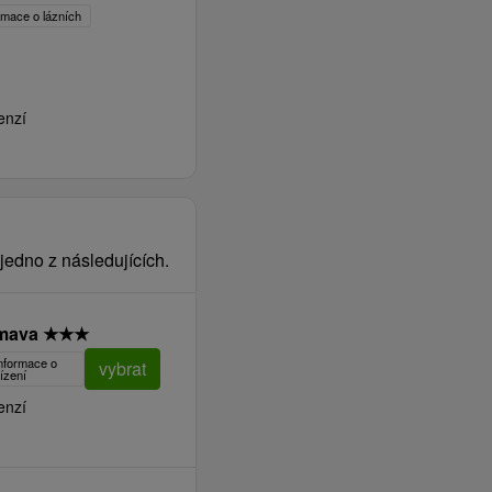
ormace o lázních
enzí
jedno z následujících.
imava
★
★
★
informace o
vybrat
ízení
enzí