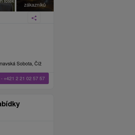
h fotek
zákazníků
imavská Sobota, Číž
 - +421 2 21 02 57 57
abídky