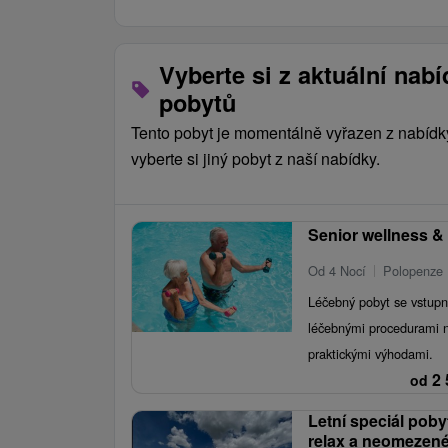
Vyberte si z aktuální nab
pobytů
Tento pobyt je momentálně vyřazen z nabídk
vyberte si jiný pobyt z naší nabídky.
Senior wellness &
Od 4 Nocí
Polopenze
Léčebný pobyt se vstupn
léčebnými procedurami 
praktickými výhodami.
2 
od
Letní speciál poby
relax a neomezen