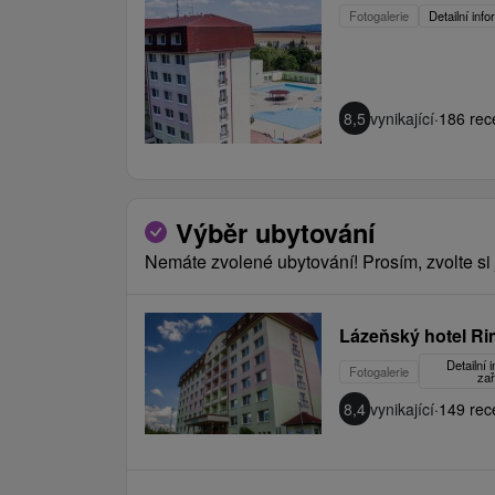
Fotogalerie
Detailní inf
8,5
vynikající
·
186 rec
Výběr ubytování
Nemáte zvolené ubytování! Prosím, zvolte si 
Lázeňský hotel R
Detailní 
Fotogalerie
zař
8,4
vynikající
·
149 rec