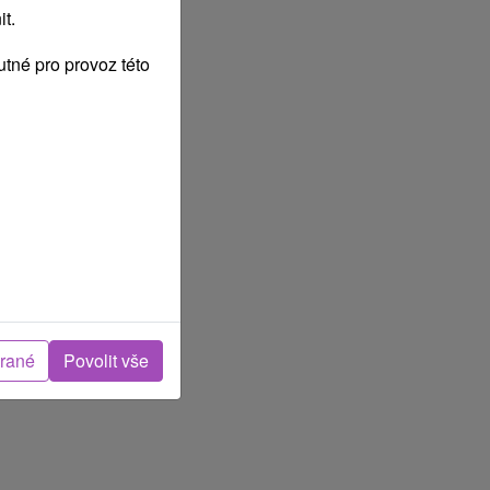
t.
tné pro provoz této
brané
Povolit vše