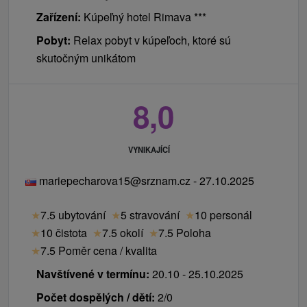
Zařízení:
Kúpeľný hotel Rimava ***
Pobyt:
Relax pobyt v kúpeľoch, ktoré sú
skutočným unikátom
8,0
VYNIKAJÍCÍ
mariepecharova15@srznam.cz - 27.10.2025
★
7.5 ubytování
★
5 stravování
★
10 personál
★
10 čistota
★
7.5 okolí
★
7.5 Poloha
★
7.5 Poměr cena / kvalita
Navštívené v termínu:
20.10 - 25.10.2025
Počet dospělých / dětí:
2/0