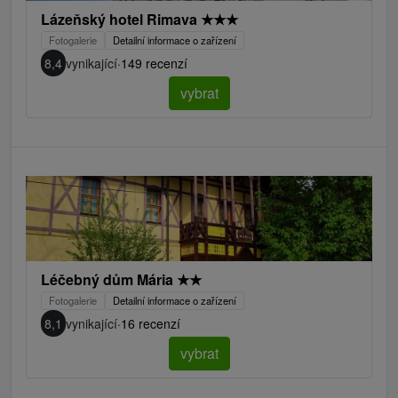
Lázeňský hotel Rimava
★
★
★
Fotogalerie
Detailní informace o zařízení
8,4
vynikající
·
149 recenzí
vybrat
Léčebný dům Mária
★
★
Fotogalerie
Detailní informace o zařízení
8,1
vynikající
·
16 recenzí
vybrat