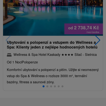
2 738,74
Kč
od
/noc/osoba
Ubytování s polopenzí a vstupem do Wellness a
Spa: Klienty jeden z nejlépe hodnocených hotelů
Wellness & Spa Hotel Kaskady
★
★
★
★
Sliač - Sielnica
Od 1 Noci
Polopenze
Komfortní ubytování s polopenzí a pitím. Užijte si neomezený
vstup do Spa & Wellness o rozloze 3000 m², termální
bazény, fitness a saunové zóny.