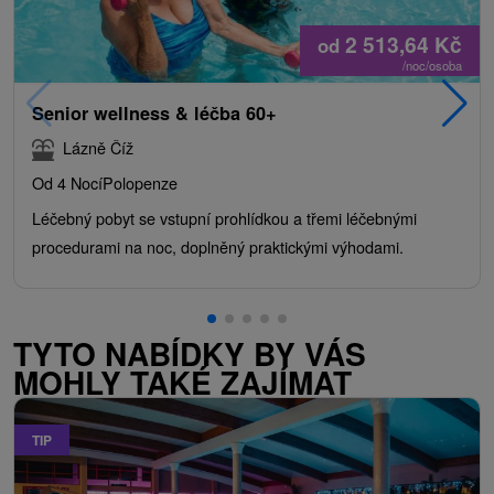
2 513,64
Kč
od
/noc/osoba
Senior wellness & léčba 60+
Lázně Číž
Od 4 Nocí
Polopenze
Léčebný pobyt se vstupní prohlídkou a třemi léčebnými
procedurami na noc, doplněný praktickými výhodami.
TYTO NABÍDKY BY VÁS
MOHLY TAKÉ ZAJÍMAT
TIP