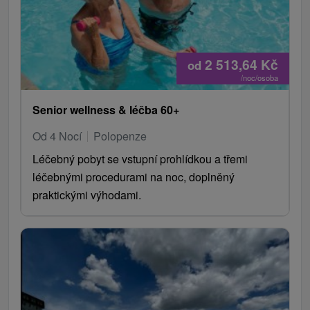
2 513,64
Kč
od
/noc/osoba
Senior wellness & léčba 60+
Od 4 Nocí
Polopenze
Léčebný pobyt se vstupní prohlídkou a třemi
léčebnými procedurami na noc, doplněný
praktickými výhodami.