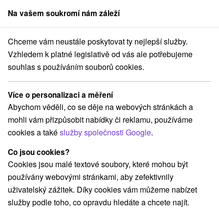
Na vašem soukromí nám záleží
člen skupiny
Sorger
Chceme vám neustále poskytovat ty nejlepší služby.
Číž
Uzdravování na Gemeru s 55% slevou v termínu 01.12.2023 - 29
Vzhledem k platné legislativě od vás ale potřebujeme
souhlas s používáním souborů cookies.
Uzdravování na Gemeru s 55%
slevou v termínu 01.12.2023 -
Více o personalizaci a měření
29.02.2024
Abychom věděli, co se děje na webových stránkách a
Platnost pobytu vypršela! Vyberte si níže z aktuálních nabídek.
mohli vám přizpůsobit nabídky či reklamu, používáme
Lázně Číž
cookies a také
služby společnosti Google
.
Co jsou cookies?
Navigovat do místa
Cookies jsou malé textové soubory, které mohou být
používány webovými stránkami, aby zefektivnily
8,5
vynikající
186 recenzí
·
uživatelský zážitek. Díky cookies vám můžeme nabízet
služby podle toho, co opravdu hledáte a chcete najít.