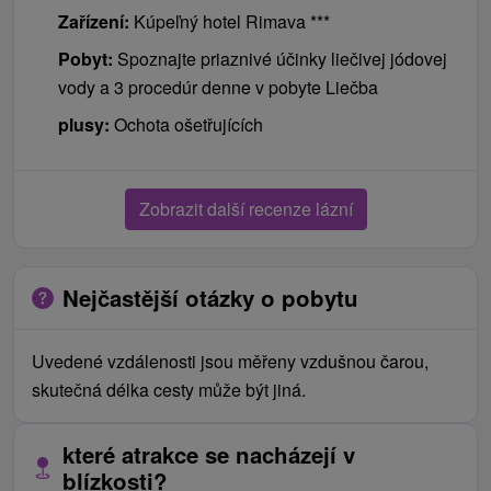
Zařízení:
Kúpeľný hotel Rimava ***
Pobyt:
Spoznajte priaznivé účinky liečivej jódovej
vody a 3 procedúr denne v pobyte Liečba
plusy:
Ochota ošetřujících
Zobrazit další recenze lázní
Nejčastější otázky o pobytu
Uvedené vzdálenosti jsou měřeny vzdušnou čarou,
skutečná délka cesty může být jiná.
které atrakce se nacházejí v
blízkosti?