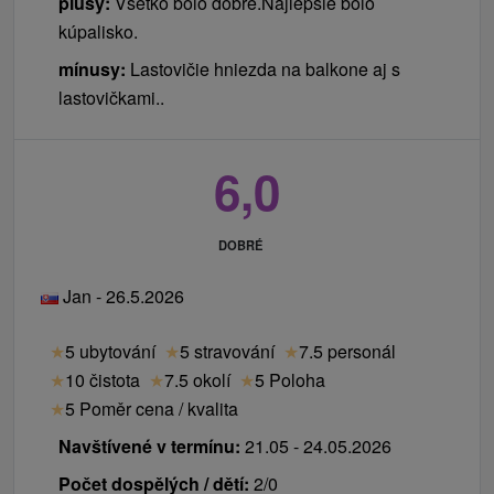
plusy:
Všetko bolo dobre.Najlepšie bolo
Přistýlka možná pouze v LD Rimava.
kúpalisko.
mínusy:
Lastovičie hniezda na balkone aj s
lastovičkami..
6,0
DOBRÉ
Jan - 26.5.2026
★
5 ubytování
★
5 stravování
★
7.5 personál
★
10 čistota
★
7.5 okolí
★
5 Poloha
★
5 Poměr cena / kvalita
Navštívené v termínu:
21.05 - 24.05.2026
Počet dospělých / dětí:
2/0