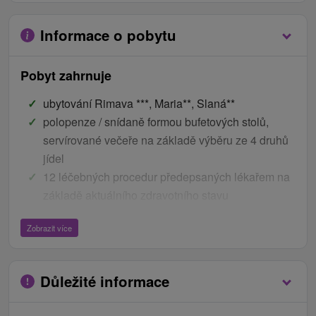
Informace o pobytu
Pobyt zahrnuje
ubytování Rimava ***, Maria**, Slaná**
polopenze / snídaně formou bufetových stolů,
servírované večeře na základě výběru ze 4 druhů
jídel
12 léčebných procedur předepsaných lékařem na
základě aktuálního zdravotního stavu
vstupní lékařská prohlídka
Zobrazit více
Ceník - Bonusy
využití bezplatného internetu na pokojích
Důležité informace
parkování v areálu lázní
2 x 20 minutová jízda na koni