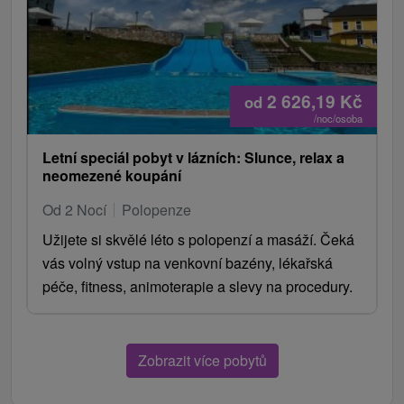
2 626,19
Kč
od
/noc/osoba
Letní speciál pobyt v lázních: Slunce, relax a
neomezené koupání
Od 2 Nocí
Polopenze
Užijete si skvělé léto s polopenzí a masáží. Čeká
vás volný vstup na venkovní bazény, lékařská
péče, fitness, animoterapie a slevy na procedury.
Zobrazit více pobytů