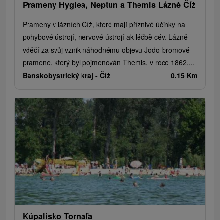
Prameny Hygiea, Neptun a Themis Lázně Číž
Prameny v lázních Číž, které mají příznivé účinky na
pohybové ústrojí, nervové ústrojí ak léčbě cév. Lázně
vděčí za svůj vznik náhodnému objevu Jodo-bromové
pramene, který byl pojmenován Themis, v roce 1862,...
Banskobystrický kraj -
Číž
0.15 Km
Kúpalisko Tornaľa