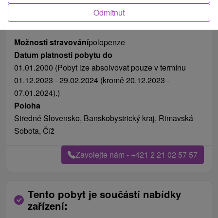
Fotografie od zákazníků
+3
Odmítnut
Možnosti stravování
polopenze
Datum platnosti pobytu do
01.01.2000 (Pobyt lze absolvovat pouze v termínu
01.12.2023 - 29.02.2024 (kromě 20.12.2023 -
07.01.2024).)
Poloha
Stredné Slovensko, Banskobystrický kraj, Rimavská
Sobota, Číž
Zavolejte nám - +421 2 21 02 57 57
Tento pobyt je součástí nabídky
zařízení: