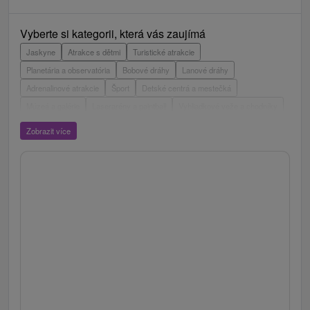
Vyberte si kategorii, která vás zaujímá
Jaskyne
Atrakce s dětmi
Turistické atrakcie
Planetária a observatória
Bobové dráhy
Lanové dráhy
Adrenalinové atrakcie
Šport
Detské centrá a mestečká
Múzeá a galérie
Laserarény a paintball
Vyhliadkové veže a chodníky
ZOO a zvieracie farmy
Escaperoom
Aquaparky, kúpaliská
Zobrazit více
Hrady, zámky, zrúcaniny
Skanzeny
Botanické záhrady
Mestské a zámocké parky
Vyhliadkové lety a plavby
Štíty
Jazerá, plesá, vodné nádrže
Technické pamiatky
Pamätníky
Vodopády
Drevené kostolíky
Pramene
Divadlá
Jazda na koni
Túry a turistické chodníky
Kaštiele
Horské chaty
Sakrálne miesta
Plte, rafting, splavy
Architektonické stavby
Lyžiarske strediská
Golfové ihriská
Motokárové dráhy
Amfiteátre a kiná v prírode
Vínne cesty
Cyklotrasy