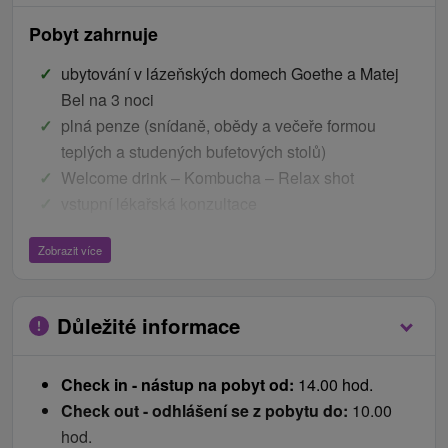
Pobyt zahrnuje
ubytování v lázeňských domech Goethe a Matej
Bel na 3 noci
plná penze (snídaně, obědy a večeře formou
teplých a studených bufetových stolů)
Welcome drink – Kombucha – Relax shot
vstupní lékařská konzultace
Procedury: 2 x Koupel Marie Terezie, 1 x Jeskynní
Zobrazit více
parní lázeň, 1 x kraniosakrální terapie, 2 x jóga, 1 x
skupinové dechové cvičení, 1 x aquafitness se
zkušeným fyzioterapeutem, 1 x skupinový nordic
Důležité informace
walking v lese se zkušeným fyzi
neomezený vstup do bazénu v Goethu i pro hosty
Check in - nástup na pobyt od:
14.00 hod.
z Mateje Bela (v době otevíracích hodin recepce)
Check out - odhlášení se z pobytu do:
10.00
zdarma fitness
hod.
župan v lázeňském domě Goethe