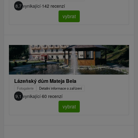
8,7
vynikající
·
142 recenzí
vybrat
Lázeňský dům Mateja Bela
Fotogalerie
Detailní informace o zařízení
9,1
vynikající
·
60 recenzí
vybrat