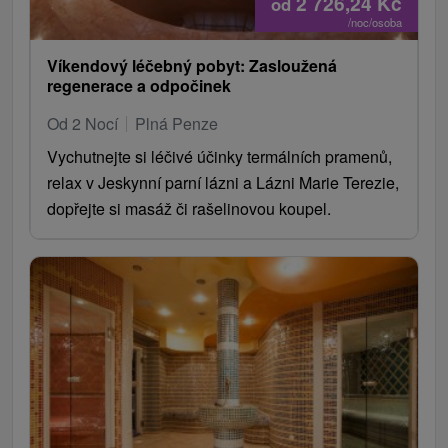
2 726,24
Kč
od
/noc/osoba
Víkendový léčebný pobyt: Zasloužená
regenerace a odpočinek
Od 2 Nocí
Plná Penze
Vychutnejte si léčivé účinky termálních pramenů,
relax v Jeskynní parní lázni a Lázni Marie Terezie,
dopřejte si masáž či rašelinovou koupel.