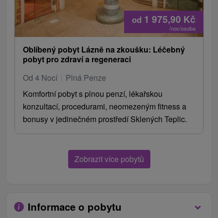
1 975,90
Kč
od
/noc/osoba
Oblíbený pobyt Lázně na zkoušku: Léčebný
pobyt pro zdraví a regeneraci
Od 4 Nocí
Plná Penze
Komfortní pobyt s plnou penzí, lékařskou
konzultací, procedurami, neomezeným fitness a
bonusy v jedinečném prostředí Sklených Teplic.
Zobrazit více pobytů
Informace o pobytu