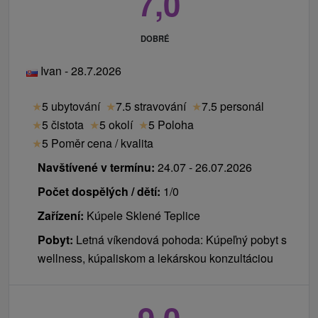
7,0
DOBRÉ
Ivan - 28.7.2026
★
5 ubytování
★
7.5 stravování
★
7.5 personál
★
5 čistota
★
5 okolí
★
5 Poloha
★
5 Poměr cena / kvalita
Navštívené v termínu:
24.07 - 26.07.2026
Počet dospělých / dětí:
1/0
Zařízení:
Kúpele Sklené Teplice
Pobyt:
Letná víkendová pohoda: Kúpeľný pobyt s
wellness, kúpaliskom a lekárskou konzultáciou