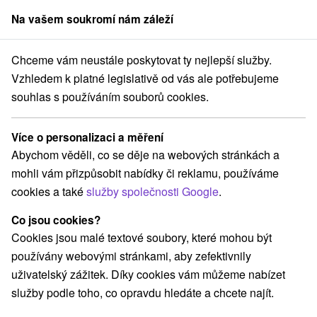
Na vašem soukromí nám záleží
člen skupiny
Sorger
Chceme vám neustále poskytovat ty nejlepší služby.
ice
Léčivý dotek klidu: Wellness pobyt s jógou, dechovými cvičeními 
Vzhledem k platné legislativě od vás ale potřebujeme
souhlas s používáním souborů cookies.
Léčivý dotek klidu: Wellness pobyt
s jógou, dechovými cvičeními a
Více o personalizaci a měření
plnou penzí
Abychom věděli, co se děje na webových stránkách a
Platnost pobytu vypršela! Vyberte si níže z aktuálních nabídek.
mohli vám přizpůsobit nabídky či reklamu, používáme
Lázně Sklené Teplice
Sklené Teplice
cookies a také
služby společnosti Google
.
Co jsou cookies?
Navigovat do místa
Cookies jsou malé textové soubory, které mohou být
používány webovými stránkami, aby zefektivnily
8,3
vynikající
399 recenzí
·
uživatelský zážitek. Díky cookies vám můžeme nabízet
služby podle toho, co opravdu hledáte a chcete najít.