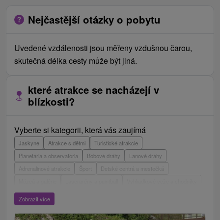
Nejčastější otázky o pobytu
Uvedené vzdálenosti jsou měřeny vzdušnou čarou,
skutečná délka cesty může být jiná.
které atrakce se nacházejí v
blízkosti?
Vyberte si kategorii, která vás zaujímá
Jaskyne
Atrakce s dětmi
Turistické atrakcie
Planetária a observatória
Bobové dráhy
Lanové dráhy
Adrenalinové atrakcie
Šport
Detské centrá a mestečká
Múzeá a galérie
Laserarény a paintball
Vyhliadkové veže a chodníky
ZOO a zvieracie farmy
Escaperoom
Aquaparky, kúpaliská
Zobrazit více
Hrady, zámky, zrúcaniny
Skanzeny
Botanické záhrady
Mestské a zámocké parky
Vyhliadkové lety a plavby
Štíty