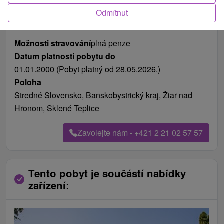
Fotografie od zákazníků
+9
Odmítnut
Možnosti stravování
plná penze
Datum platnosti pobytu do
01.01.2000 (Pobyt platný od 28.05.2026.)
Poloha
Stredné Slovensko, Banskobystrický kraj, Žiar nad
Hronom, Sklené Teplice
Zavolejte nám - +421 2 21 02 57 57
Tento pobyt je součástí nabídky
zařízení: