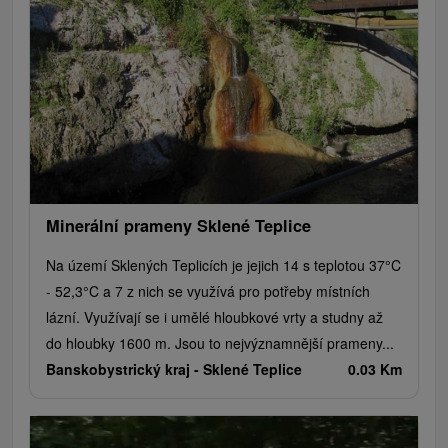
Jazerá, plesá, vodné nádrže
Technické pamiatky
Pamätníky
Vodopády
Drevené kostolíky
Pramene
Divadlá
Jazda na koni
Túry a turistické chodníky
Kaštiele
Horské chaty
Sakrálne miesta
Plte, rafting, splavy
Architektonické stavby
Lyžiarske strediská
Golfové ihriská
Motokárové dráhy
Amfiteátre a kiná v prírode
Vínne cesty
Cyklotrasy
Minerální prameny Sklené Teplice
Na území Sklených Teplicích je jejich 14 s teplotou 37°C
- 52,3°C a 7 z nich se využívá pro potřeby místních
lázní. Využívají se i umělé hloubkové vrty a studny až
do hloubky 1600 m. Jsou to nejvýznamnější prameny...
Banskobystrický kraj -
Sklené Teplice
0.03 Km