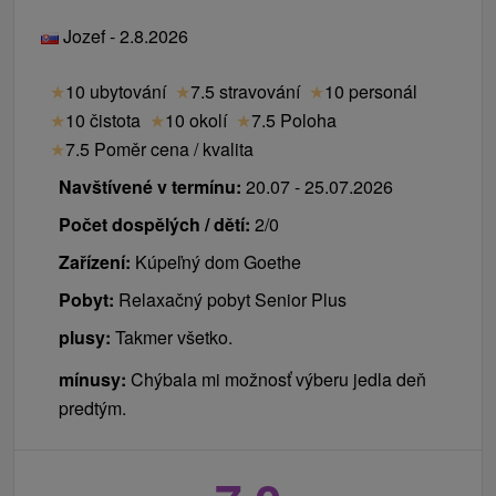
víkendu. Lékař vám je naplánuje až po vstupním
vratná záloha za ovladač brány při LD Mateja Bela
Jozef - 2.8.2026
vyšetření v pondělí.
a LD Goethe 20 €
vratná záloha za trezor 30 €
Jaké procedury dostanete o víkendu?
★
10 ubytování
★
7.5 stravování
★
10 personál
změna načasování procedur z podnětu klienta na
Sestra vám na sobotu a neděli naplánuje ostatní
★
10 čistota
★
10 okolí
★
7.5 Poloha
místě 2 € / procedura
procedury z vašeho balíčku, které nevyžadují předpis
★
7.5 Poměr cena / kvalita
výměna pokoje z podnětu klienta bez objektivních
lékaře (například solnou jeskyni, rašelinový obklad
důvodů na místě 15 €
Navštívené v termínu:
20.07 - 25.07.2026
apod.).
jednorázový poplatek za zapůjčení županů 10 € /
Počet dospělých / dětí:
2/0
1 župan / pobyt
Zařízení:
Kúpeľný dom Goethe
Pobyt:
Relaxačný pobyt Senior Plus
plusy:
Takmer všetko.
mínusy:
Chýbala mi možnosť výberu jedla deň
predtým.