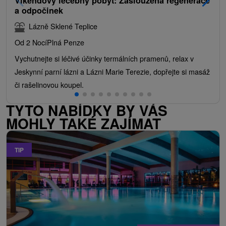
Víkendový léčebný pobyt: Zasloužená regenerace
a odpočinek
Lázně Sklené Teplice
Od 2 Nocí
Plná Penze
Vychutnejte si léčivé účinky termálních pramenů, relax v
Jeskynní parní lázni a Lázni Marie Terezie, dopřejte si masáž
či rašelinovou koupel.
TYTO NABÍDKY BY VÁS
MOHLY TAKÉ ZAJÍMAT
TIP