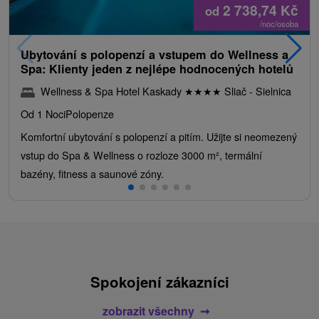
2 738,74
Kč
od
/noc/osoba
Ubytování s polopenzí a vstupem do Wellness a
Spa: Klienty jeden z nejlépe hodnocených hotelů
Wellness & Spa Hotel Kaskady
★
★
★
★
Sliač - Sielnica
Od 1 Noci
Polopenze
Komfortní ubytování s polopenzí a pitím. Užijte si neomezený
vstup do Spa & Wellness o rozloze 3000 m², termální
bazény, fitness a saunové zóny.
Spokojení zákazníci
zobrazit všechny