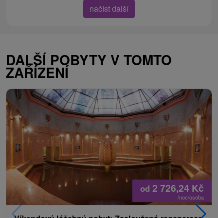
načíst další
DALŠÍ POBYTY V TOMTO
ZAŘÍZENÍ
2 726,24
Kč
od
/noc/osoba