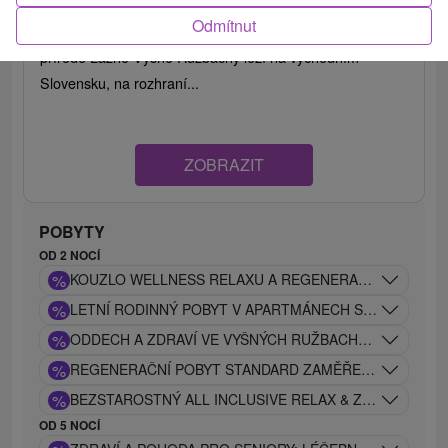
Odmítnut
Lázně Vyšné Ružbachy – relax a léčebné procedury v
přírodě Lázně Vyšné Ružbachy leží na východním
Slovensku, na rozhraní...
ZOBRAZIT
POBYTY
OD 2 NOCÍ
%
KOUZLO WELLNESS RELAXU A REGENERACE V LÁZNÍC
%
LETNÍ RODINNÝ POBYT V APARTMÁNECH S WELLNESS 
%
ODDECH A ZDRAVÍ VE VYŠNÝCH RUŽBACHÁCH: EXCLUS
%
REGENERAČNÍ POBYT STANDARD ZAMĚŘENÝ NA OBNOV
%
BEZSTAROSTNÝ ALL INCLUSIVE RELAX & ZÁŽITKY V LÁ
OD 5 NOCÍ