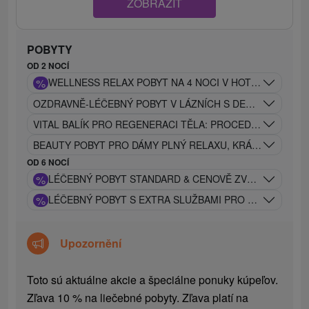
ZOBRAZIT
POBYTY
OD 2 NOCÍ
%
WELLNESS RELAX POBYT NA 4 NOCI V HOTELU DUKLA**
OZDRAVNĚ-LÉČEBNÝ POBYT V LÁZNÍCH S DENNÍM VSTUP
VITAL BALÍK PRO REGENERACI TĚLA: PROCEDURY + WEL
BEAUTY POBYT PRO DÁMY PLNÝ RELAXU, KRÁSY A PÉČE
OD 6 NOCÍ
%
LÉČEBNÝ POBYT STANDARD & CENOVĚ ZVÝHODNĚNÝ S
%
LÉČEBNÝ POBYT S EXTRA SLUŽBAMI PRO NÁROČNÉ K
Upozornění
Toto sú aktuálne akcie a špeciálne ponuky kúpeľov.
Zľava 10 % na liečebné pobyty. Zľava platí na