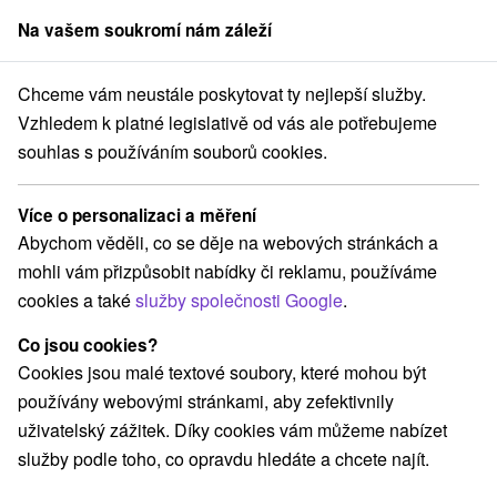
Na vašem soukromí nám záleží
člen skupiny
Sorger
Chceme vám neustále poskytovat ty nejlepší služby.
mální lázně na Slovensku, termály Slovensko
Východné Slovensko
Vzhledem k platné legislativě od vás ale potřebujeme
souhlas s používáním souborů cookies.
Termální lázně, termály Slovensko
Východné Slovensko
Více o personalizaci a měření
Abychom věděli, co se děje na webových stránkách a
mohli vám přizpůsobit nabídky či reklamu, používáme
Vyberte lokalitu nebo termín
cookies a také
služby společnosti Google
.
Co jsou cookies?
Nejprodávanější
Cookies jsou malé textové soubory, které mohou být
používány webovými stránkami, aby zefektivnily
uživatelský zážitek. Díky cookies vám můžeme nabízet
služby podle toho, co opravdu hledáte a chcete najít.
TOP - NEJPRODÁVANĚJŠÍ
NEJLEVNĚJŠ
VŠECHNY