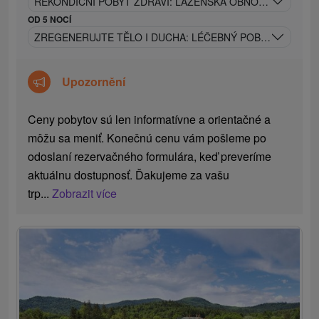
REKONDIČNÍ POBYT ZDRAVÍ: LÁZEŇSKÁ OBNOVA SIL - S
OD 5 NOCÍ
ZREGENERUJTE TĚLO I DUCHA: LÉČEBNÝ POBYT S PROC
Upozornění
Ceny pobytov sú len informatívne a orientačné a
môžu sa meniť. Konečnú cenu vám pošleme po
odoslaní rezervačného formulára, keď preveríme
aktuálnu dostupnosť. Ďakujeme za vašu
trp...
Zobrazit více