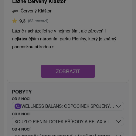
Lázně Červený Kláštor
Červený Kláštor
9,3
(83 recenzí)
Lázně nacházející se v nejmenším, ale zároveň i
nejkrásnějším národním parku Pieniny, který je známý
panenskou přírodou s...
ZOBRAZIT
POBYTY
OD 2 NOCÍ
%
WELLNESS BALANS: ODPOČINEK SPOJENÝ S AKTIVNÍ
OD 3 NOCÍ
KOUZLO PIENIN: DOTEK PŘÍRODY A RELAX V LÁZNÍCH
OD 4 NOCÍ