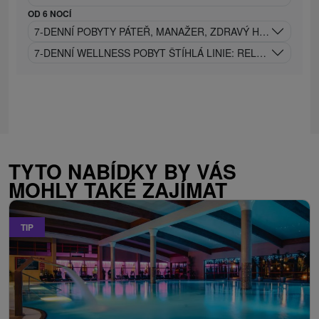
OD 6 NOCÍ
7-DENNÍ POBYTY PÁTEŘ, MANAŽER, ZDRAVÝ HLAS, SPELE
7-DENNÍ WELLNESS POBYT ŠTÍHLÁ LINIE: RELAX A REGE
TYTO NABÍDKY BY VÁS
MOHLY TAKÉ ZAJÍMAT
TIP