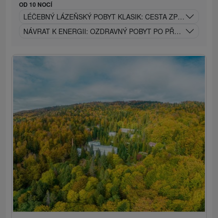
OD 10 NOCÍ
LÉČEBNÝ LÁZEŇSKÝ POBYT KLASIK: CESTA ZPĚT K SÍLE 
NÁVRAT K ENERGII: OZDRAVNÝ POBYT PO PŘEKONÁNÍ CO