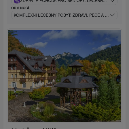
%
ZDRAVÍ A POHODA PRO SENIORY: LÉČEBNÝ RELAX V 
OD 6 NOCÍ
KOMPLEXNÍ LÉČEBNÝ POBYT: ZDRAVÍ, PÉČE A REGENERAC