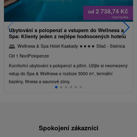
2 738,74
Kč
od
/noc/osoba
Ubytování s polopenzí a vstupem do Wellness a
Spa: Klienty jeden z nejlépe hodnocených hotelů
Wellness & Spa Hotel Kaskady
★
★
★
★
Sliač - Sielnica
Od 1 Noci
Polopenze
Komfortní ubytování s polopenzí a pitím. Užijte si neomezený
vstup do Spa & Wellness o rozloze 3000 m², termální
bazény, fitness a saunové zóny.
Spokojení zákazníci