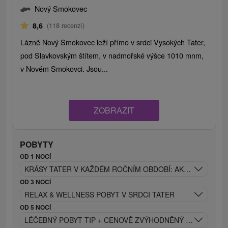
Nový Smokovec
8,6
(118 recenzí)
Lázně Nový Smokovec leží přímo v srdci Vysokých Tater,
pod Slavkovským štítem, v nadmořské výšce 1010 mnm,
v Novém Smokovci. Jsou...
ZOBRAZIT
POBYTY
OD 1 NOCÍ
KRÁSY TATER V KAŽDÉM ROČNÍM OBDOBÍ: AKTIVNÍ RELAX
OD 3 NOCÍ
RELAX & WELLNESS POBYT V SRDCI TATER
OD 5 NOCÍ
LÉČEBNÝ POBYT TIP + CENOVĚ ZVÝHODNĚNÝ SENIOR OD 