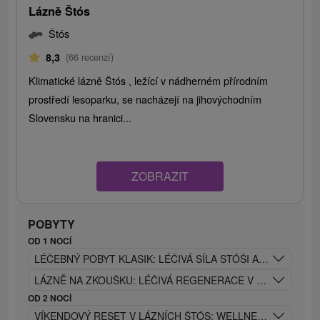
Lázně Štós
Štós
8,3
(66 recenzí)
Klimatické lázně Štós , ležící v nádherném přírodním
prostředí lesoparku, se nacházejí na jihovýchodním
Slovensku na hranici...
ZOBRAZIT
POBYTY
OD 1 NOCÍ
LÉČEBNÝ POBYT KLASIK: LÉČIVÁ SÍLA STÓŠI A NÁVRAT KE
LÁZNĚ NA ZKOUŠKU: LÉČIVÁ REGENERACE V MALEBNÉM 
OD 2 NOCÍ
VÍKENDOVÝ RESET V LÁZNÍCH ŠTÓS: WELLNESS ÚNIK DO