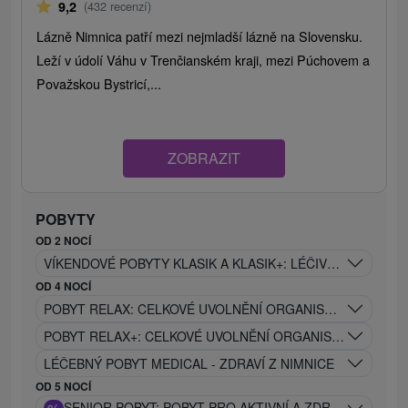
9,2
(432 recenzí)
Lázně Nimnica patří mezi nejmladší lázně na Slovensku.
Leží v údolí Váhu v Trenčianském kraji, mezi Púchovem a
Považskou Bystricí,...
ZOBRAZIT
POBYTY
OD 2 NOCÍ
VÍKENDOVÉ POBYTY KLASIK A KLASIK+: LÉČIVÁ SÍLA NIMNI
OD 4 NOCÍ
POBYT RELAX: CELKOVÉ UVOLNĚNÍ ORGANISMU A OBNOV
POBYT RELAX+: CELKOVÉ UVOLNĚNÍ ORGANISMU S VYUŽ
LÉČEBNÝ POBYT MEDICAL - ZDRAVÍ Z NIMNICE
OD 5 NOCÍ
SENIOR POBYT: POBYT PRO AKTIVNÍ A ZDRAVÝ VĚK