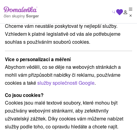
Na vašem soukromí nám záleží
člen skupiny
Sorger
Chceme vám neustále poskytovat ty nejlepší služby.
rmální lázně na Slovensku, termály Slovensko
Západné Slovensko
Vzhledem k platné legislativě od vás ale potřebujeme
souhlas s používáním souborů cookies.
Termální lázně, termály Slovensko
Západné Slovensko
Více o personalizaci a měření
Abychom věděli, co se děje na webových stránkách a
mohli vám přizpůsobit nabídky či reklamu, používáme
Vyberte lokalitu nebo termín
cookies a také
služby společnosti Google
.
Co jsou cookies?
Nejprodávanější
Cookies jsou malé textové soubory, které mohou být
používány webovými stránkami, aby zefektivnily
uživatelský zážitek. Díky cookies vám můžeme nabízet
služby podle toho, co opravdu hledáte a chcete najít.
TOP - NEJPRODÁVANĚJŠÍ
NEJLEVNĚJŠ
VŠECHNY