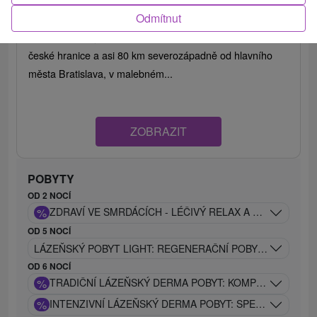
8,9
(623 recenzí)
Odmítnut
Lázně Smrdáky leží 8 km od města Senica, v blízkosti
české hranice a asi 80 km severozápadně od hlavního
města Bratislava, v malebném...
ZOBRAZIT
POBYTY
OD 2 NOCÍ
%
ZDRAVÍ VE SMRDÁCÍCH - LÉČIVÝ RELAX A SÍLA MINER
OD 5 NOCÍ
LÁZEŇSKÝ POBYT LIGHT: REGENERAČNÍ POBYT S PROCE
OD 6 NOCÍ
%
TRADIČNÍ LÁZEŇSKÝ DERMA POBYT: KOMPLEXNÍ LÁZE
%
INTENZIVNÍ LÁZEŇSKÝ DERMA POBYT: SPECIÁLNĚ N