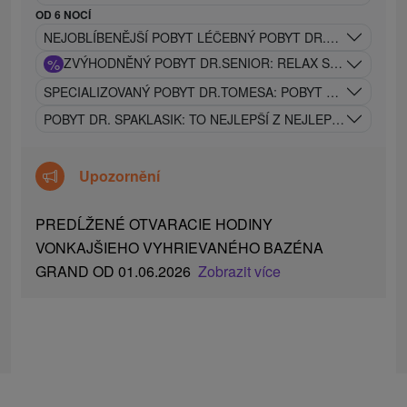
OD 6 NOCÍ
NEJOBLÍBENĚJŠÍ POBYT LÉČEBNÝ POBYT DR.KLASIK: ZDRA
%
ZVÝHODNĚNÝ POBYT DR.SENIOR: RELAX S LÉČIVOU T
SPECIALIZOVANÝ POBYT DR.TOMESA: POBYT ZEJMÉNA P
POBYT DR. SPAKLASIK: TO NEJLEPŠÍ Z NEJLEPŠÍHO
Upozornění
PREDĹŽENÉ OTVARACIE HODINY
VONKAJŠIEHO VYHRIEVANÉHO BAZÉNA
GRAND OD 01.06.2026
Zobrazit více