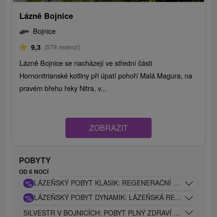
Lázně Bojnice
Bojnice
9,3
(579 recenzí)
Lázně Bojnice se nacházejí ve střední části
Hornonitrianské kotliny při úpatí pohoří Malá Magura, na
pravém břehu řeky Nitra, v...
ZOBRAZIT
POBYTY
OD 6 NOCÍ
%
LÁZEŇSKÝ POBYT KLASIK: REGENERAČNÍ POBYT S PÉČ
%
LÁZEŇSKÝ POBYT DYNAMIK: LÁZEŇSKÁ REGENERACE 
SILVESTR V BOJNICÍCH: POBYT PLNÝ ZDRAVÍ A ODPOČI