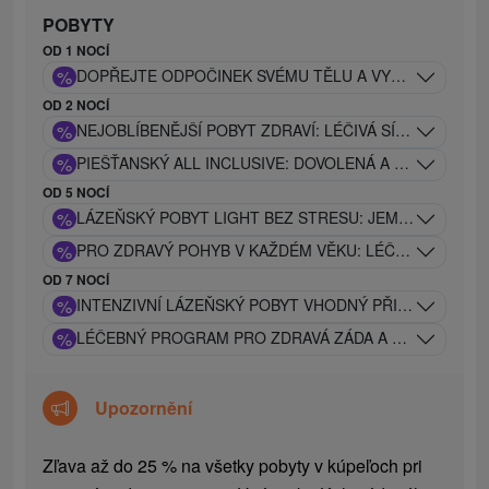
POBYTY
OD 1 NOCÍ
%
DOPŘEJTE ODPOČINEK SVÉMU TĚLU A VYČISTĚTE SI 
OD 2 NOCÍ
%
NEJOBLÍBENĚJŠÍ POBYT ZDRAVÍ: LÉČIVÁ SÍLA PIEŠŤAN
%
PIEŠŤANSKÝ ALL INCLUSIVE: DOVOLENÁ A ODPOČINEK
OD 5 NOCÍ
%
LÁZEŇSKÝ POBYT LIGHT BEZ STRESU: JEMNÝ LÉČEB
%
PRO ZDRAVÝ POHYB V KAŽDÉM VĚKU: LÉČEBNÝ POBYT
OD 7 NOCÍ
%
INTENZIVNÍ LÁZEŇSKÝ POBYT VHODNÝ PŘI PROBLÉM
%
LÉČEBNÝ PROGRAM PRO ZDRAVÁ ZÁDA A KLOUBY: TRA
Upozornění
Zľava až do 25 % na všetky pobyty v kúpeľoch pri