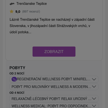
Trenčianske Teplice
9,0
(897 recenzí)
Lázně Trenčianské Teplice se nacházejí v západní části
Slovenska, v jihozápadní části Strážovských vrchů, v
údolí potoka...
ZOBRAZIT
POBYTY
OD 2 NOCÍ
%
REGENERAČNÍ WELLNESS POBYT MINIRELAX: VHODNÝ
POBYT PRO MILOVNÍKY WELLNESS A MODERNÍHO ŽIVOTN
OD 4 NOCÍ
RELAXAČNĚ-LÉČEBNÝ POBYT RELAX URČENÝ NA ELIMINA
WELLNESS MEDICAL: POBYT PRO ODPOČINEK A RELAXACI 