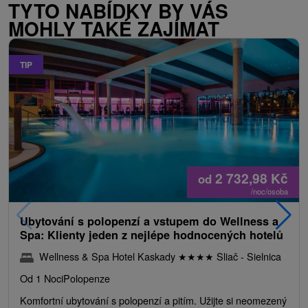
TYTO NABÍDKY BY VÁS
MOHLY TAKÉ ZAJÍMAT
TIP
2 732,98
Kč
od
/noc/osoba
Ubytování s polopenzí a vstupem do Wellness a
Spa: Klienty jeden z nejlépe hodnocených hotelů
Wellness & Spa Hotel Kaskady
★
★
★
★
Sliač - Sielnica
Od 1 Noci
Polopenze
Komfortní ubytování s polopenzí a pitím. Užijte si neomezený