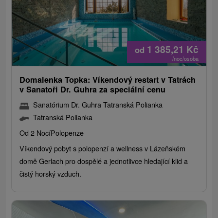
1 385,21
Kč
od
/noc/osoba
Domalenka Topka: Víkendový restart v Tatrách
v Sanatoři Dr. Guhra za speciální cenu
Sanatórium Dr. Guhra Tatranská Polianka
Tatranská Polianka
Od 2 Nocí
Polopenze
Víkendový pobyt s polopenzí a wellness v Lázeňském
domě Gerlach pro dospělé a jednotlivce hledající klid a
čistý horský vzduch.