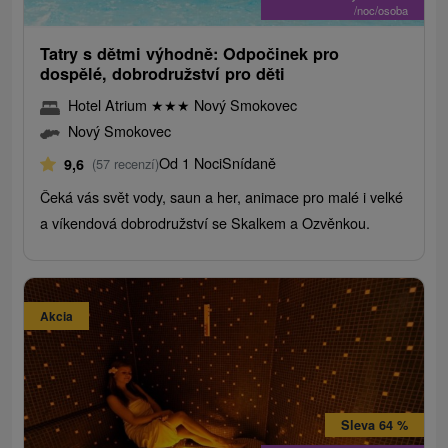
/noc/osoba
Tatry s dětmi výhodně: Odpočinek pro
dospělé, dobrodružství pro děti
Hotel Atrium
★
★
★
Nový Smokovec
Nový Smokovec
Od 1 Noci
Snídaně
9,6
(57 recenzí)
Čeká vás svět vody, saun a her, animace pro malé i velké
a víkendová dobrodružství se Skalkem a Ozvěnkou.
Akcia
Sleva 64 %