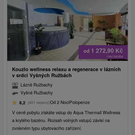
1 272,90
Kč
od
/noc/osoba
Kouzlo wellness relaxu a regenerace v lázních
v srdci Vyšných Ružbách
Lázně Ružbachy
Vyšné Ružbachy
Od 2 Nocí
Polopenze
8,2
(401 recenzí)
V ceně pobytu získáte vstup do Aqua Thermall Wellness
a krytého bazénu. Rozsah volných vstupů závisí na
zvoleném typu ubytovacího zařízení.