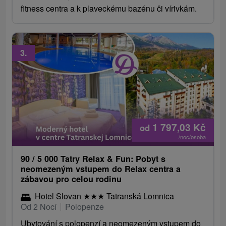
fitness centra a k plaveckému bazénu či vírivkám.
3.
1 797,03
Kč
od
/noc/osoba
90 / 5 000 Tatry Relax & Fun: Pobyt s
neomezeným vstupem do Relax centra a
zábavou pro celou rodinu
Hotel Slovan
★
★
★
Tatranská Lomnica
Od 2 Nocí
Polopenze
Ubytování s polopenzí a neomezeným vstupem do