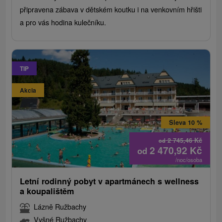
připravena zábava v dětském koutku i na venkovním hřišti
a pro vás hodina kulečníku.
TIP
Akcia
Sleva 10 %
2 745,46
Kč
od
2 470,92
Kč
od
/noc/osoba
Letní rodinný pobyt v apartmánech s wellness
a koupalištěm
Lázně Ružbachy
Vyšné Ružbachy