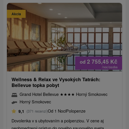
Akcia
2 755,45
Kč
od
/noc/osoba
Wellness & Relax ve Vysokých Tatrách:
Bellevue topka pobyt
Grand Hotel Bellevue
★
★
★
★
Horný Smokovec
Horný Smokovec
Od 1 Noci
Polopenze
9,1
(371 recenzí)
Dovolenka v s ubytovaním a polpenziou. V cene aj
neobmedzený prístup do nového saunového sveta,