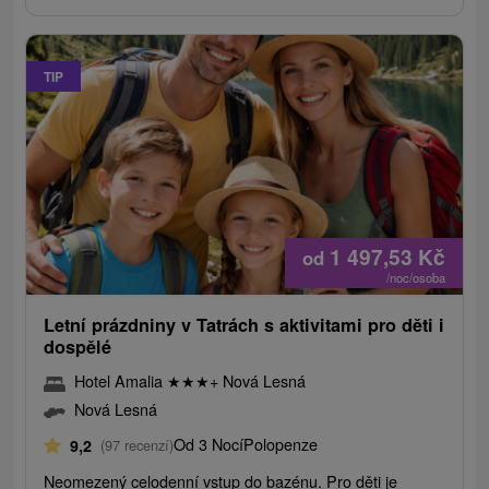
TIP
1 497,53
Kč
od
/noc/osoba
Letní prázdniny v Tatrách s aktivitami pro děti i
dospělé
Hotel Amalia
★
★
★
+ Nová Lesná
Nová Lesná
Od 3 Nocí
Polopenze
9,2
(97 recenzí)
Neomezený celodenní vstup do bazénu. Pro děti je