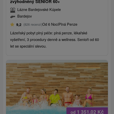
zvýhodněný SENIOR 60+
Lázne Bardejovské Kúpele
Bardejov
Od 6 Nocí
Plná Penze
9,2
(826 recenzí)
Lázeňský pobyt plný péče: plná penze, lékařské
vyšetření, 3 procedury denně a wellness. Senioři od 60
let se speciální slevou.
1 351,02
Kč
od