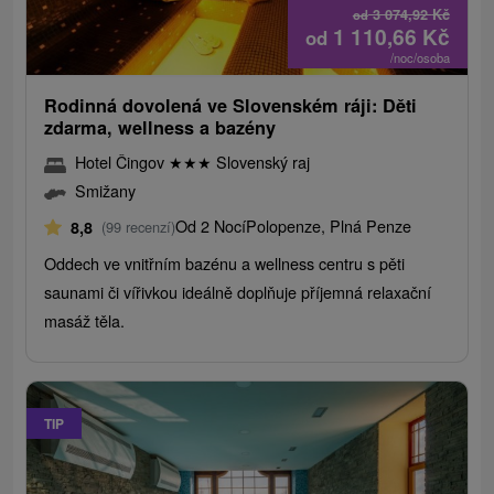
3 074,92
Kč
od
1 110,66
Kč
od
/noc/osoba
Rodinná dovolená ve Slovenském ráji: Děti
zdarma, wellness a bazény
Hotel Čingov
★
★
★
Slovenský raj
Smižany
Od 2 Nocí
Polopenze, Plná Penze
8,8
(99 recenzí)
Oddech ve vnitřním bazénu a wellness centru s pěti
saunami či vířivkou ideálně doplňuje příjemná relaxační
masáž těla.
TIP