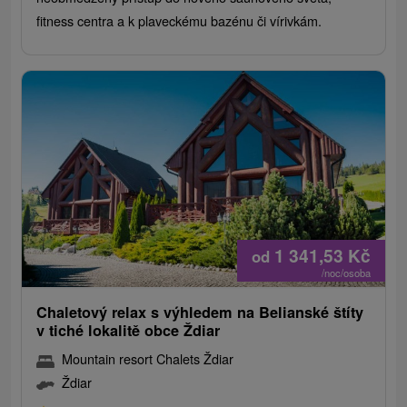
fitness centra a k plaveckému bazénu či vírivkám.
1 341,53
Kč
od
/noc/osoba
Chaletový relax s výhledem na Belianské štíty
v tiché lokalitě obce Ždiar
Mountain resort Chalets Ždiar
Ždiar