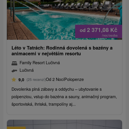
2 371,08
Kč
od
/noc/osoba
Léto v Tatrách: Rodinná dovolená s bazény a
animacemi v největším resortu
Family Resort Lučivná
Lučivná
Od 2 Nocí
Polopenze
9,0
(25 recenzí)
Dovolenka plná zábavy a oddychu – ubytovanie s
polpenziou, vstup do bazéna a sauny, animačný program,
športoviská, ihriská, trampolíny aj...