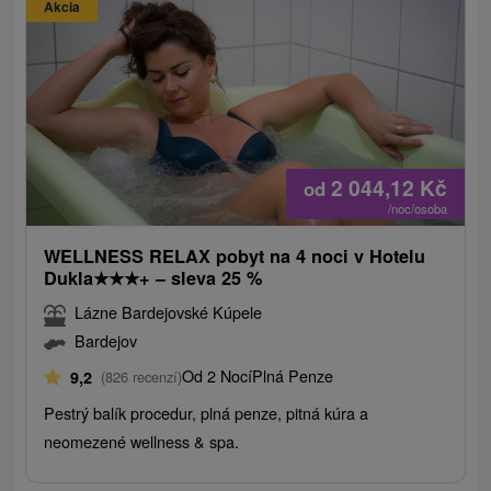
Akcia
2 044,12
Kč
od
/noc/osoba
WELLNESS RELAX pobyt na 4 noci v Hotelu
Dukla
★
★
★
+ – sleva 25 %
Lázne Bardejovské Kúpele
Bardejov
Od 2 Nocí
Plná Penze
9,2
(826 recenzí)
Pestrý balík procedur, plná penze, pitná kúra a
neomezené wellness & spa.