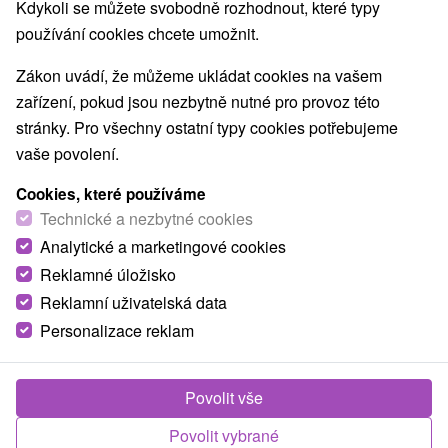
Nejprodávanější
Kdykoli se můžete svobodně rozhodnout, které typy
používání cookies chcete umožnit.
1.
Zákon uvádí, že můžeme ukládat cookies na vašem
zařízení, pokud jsou nezbytně nutné pro provoz této
stránky. Pro všechny ostatní typy cookies potřebujeme
vaše povolení.
Cookies, které používáme
1 480,80
Kč
od
Technické a nezbytné cookies
/noc/osoba
Analytické a marketingové cookies
Reklamné úložisko
Letní útěk do Tater: Relax pod Gerlachovským
štítem
Reklamní uživatelská data
Personalizace reklam
Hotel Avalanche
★
★
★
Štôla, Vysoké Tatry
Od 4 Nocí
Polopenze
Vyměňte vedra za svěží horský vzduch! Užijte si
Povolit vše
letní dovolenou v srdci Tater s perfektním zázemím
Povolit vybrané
pro turistiku i odpočinek.