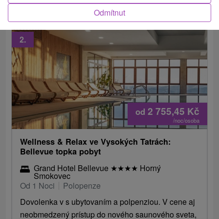
Odmítnut
2.
2 755,45
Kč
od
/noc/osoba
Wellness & Relax ve Vysokých Tatrách:
Bellevue topka pobyt
Grand Hotel Bellevue
★
★
★
★
Horný
Smokovec
Od 1 Noci
Polopenze
Dovolenka v s ubytovaním a polpenziou. V cene aj
neobmedzený prístup do nového saunového sveta,