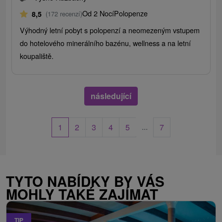
Od 2 Nocí
Polopenze
8,5
(172 recenzí)
Výhodný letní pobyt s polopenzí a neomezeným vstupem
do hotelového minerálního bazénu, wellness a na letní
koupaliště.
následující
...
1
2
3
4
5
7
TYTO NABÍDKY BY VÁS
MOHLY TAKÉ ZAJÍMAT
TIP