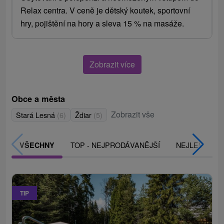
Relax centra. V ceně je dětský koutek, sportovní
hry, pojištění na hory a sleva 15 % na masáže.
Zobrazit více
Obce a města
Zobrazit vše
Stará Lesná
(6)
Ždiar
(5)
TOP - NEJPRODÁVANĚJŠÍ
NEJLEVNĚJŠ
VŠECHNY
TIP