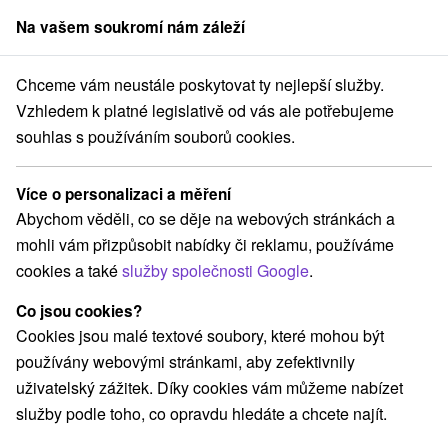
Na vašem soukromí nám záleží
člen skupiny
Sorger
Chceme vám neustále poskytovat ty nejlepší služby.
Pobyty na Slovensku
Letní pobyty
Východné Slovensko
Vzhledem k platné legislativě od vás ale potřebujeme
souhlas s používáním souborů cookies.
Letní pobyty Východné Slovensko
Více o personalizaci a měření
Kategorie
Abychom věděli, co se děje na webových stránkách a
mohli vám přizpůsobit nabídky či reklamu, používáme
Všechny kategorie
Pobyty v akci
(40)
cookies a také
služby společnosti Google
.
Wellness pobyty
Víkendové pobyty
(61)
(61)
Romantické pobyty
Pobyty pro seniory
(18)
(24)
Co jsou cookies?
Rodinné pobyty
(52)
Cookies jsou malé textové soubory, které mohou být
používány webovými stránkami, aby zefektivnily
uživatelský zážitek. Díky cookies vám můžeme nabízet
Vyberte lokalitu nebo termín
služby podle toho, co opravdu hledáte a chcete najít.