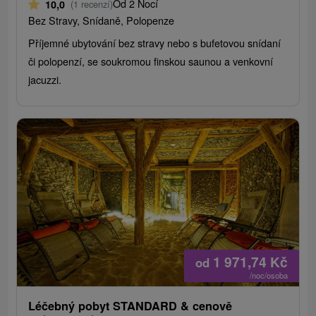
Od 2 Nocí
10,0
(1 recenzí)
Bez Stravy, Snídaně, Polopenze
Příjemné ubytování bez stravy nebo s bufetovou snídaní
či polopenzí, se soukromou finskou saunou a venkovní
jacuzzi.
1 971,74
Kč
od
/noc/osoba
Léčebný pobyt STANDARD & cenově