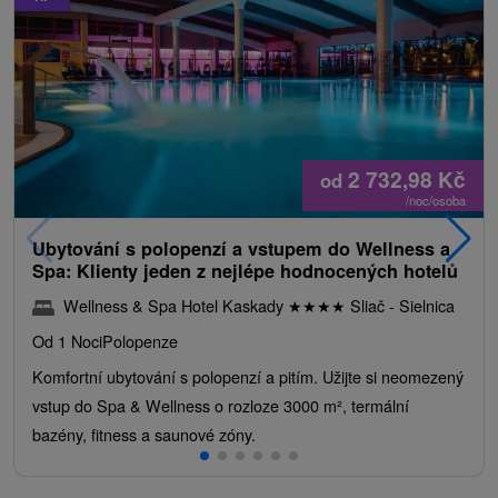
2 732,98
Kč
od
/noc/osoba
Ubytování s polopenzí a vstupem do Wellness a
Spa: Klienty jeden z nejlépe hodnocených hotelů
Wellness & Spa Hotel Kaskady
★
★
★
★
Sliač - Sielnica
Od 1 Noci
Polopenze
Komfortní ubytování s polopenzí a pitím. Užijte si neomezený
vstup do Spa & Wellness o rozloze 3000 m², termální
bazény, fitness a saunové zóny.