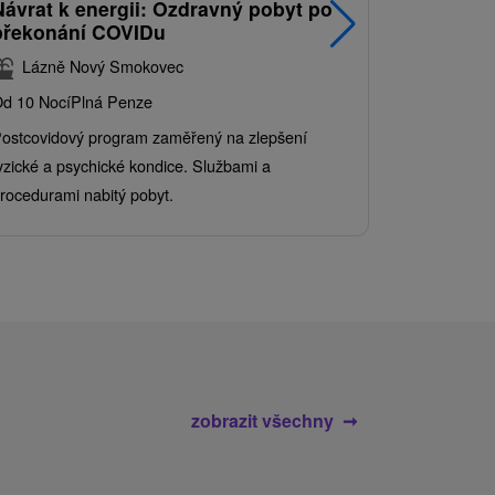
Návrat k energii: Ozdravný pobyt po
Nejprodá
překonání COVIDu
pobyt s
balíkem 
Lázně Nový Smokovec
Grand 
d 10 Nocí
Plná Penze
Od 2 Nocí
Al
ostcovidový program zaměřený na zlepšení
Užijte si pe
yzické a psychické kondice. Službami a
kde se skvěl
rocedurami nabitý pobyt.
služby pro c
zobrazit všechny