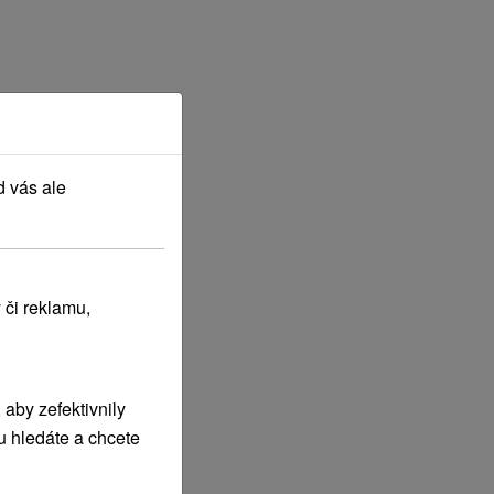
d vás ale
 či reklamu,
aby zefektivnily
u hledáte a chcete