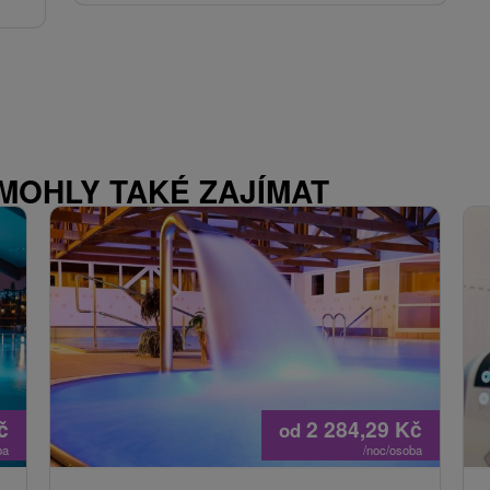
 MOHLY TAKÉ ZAJÍMAT
č
2 284,29
Kč
od
ba
/noc/osoba