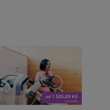
1 525,69
Kč
od
/noc/osoba