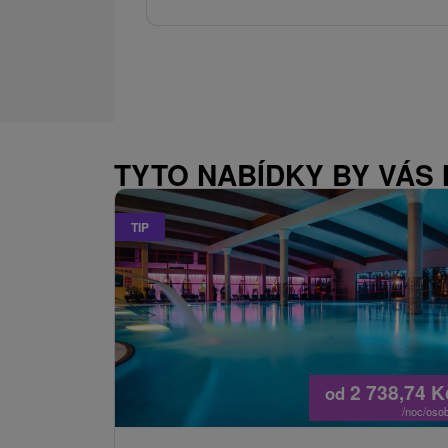
TYTO NABÍDKY BY VÁS
TIP
2 738,74
K
od
/noc/oso