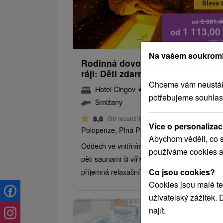
Sleva 
3 081,
od
1 113,00
od
/noc/
Na vašem soukromí
Rodinná dovolená ve Slovenské
ráji: Děti zdarma, wellness a baz
Chceme vám neustále 
Hotel Čingov
★
★
★
Slovenský raj
potřebujeme souhlas
Smižany
Od 2 Nocí
8,8
(99 recenzí)
Více o personalizac
Polopenze, Plná Penze
Abychom věděli, co s
Oddech ve vnitřním bazénu a wellness centr
používáme cookies a
pěti saunami či vířivkou ideálně doplňuje
Co jsou cookies?
příjemná relaxační masáž těla.
Cookies jsou malé te
uživatelský zážitek.
najít.