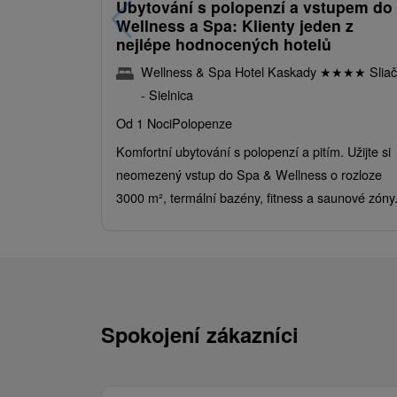
Ubytování s polopenzí a vstupem do
Wellness a Spa: Klienty jeden z
nejlépe hodnocených hotelů
Wellness & Spa Hotel Kaskady
★
★
★
★
Sliač
- Sielnica
Od 1 Noci
Polopenze
Komfortní ubytování s polopenzí a pitím. Užijte si
neomezený vstup do Spa & Wellness o rozloze
3000 m², termální bazény, fitness a saunové zóny
Spokojení zákazníci