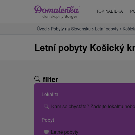
TOP NABÍDKA
P
člen skupiny
Sorger
Úvod
Pobyty na Slovensku
Letní pobyty
Košick
Letní pobyty Košický kr
filter
Lokalita
Kam se chystáte? Zadejte lokalitu nebo
Pobyt
Letné pobyty