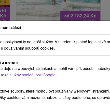
64 %
40
Kč
Kč
2 182,24
Kč
od
osoba
/noc/osoba
 nám záleží
m
Exkluzivní pobyt "u slovenského
ény
moře" s výjimečným vodním
světem a wellness
poskytovat ty nejlepší služby. Vzhledem k platné legislativě o
 s používáním souborů cookies.
Thermal Šírava SPA Resort
★
★
★
★
Kaluža
Kaluža
i a měření
Od 2 Nocí
Polopenze
9,6
(131 recenzí)
e děje na webových stránkách a mohli vám přizpůsobit nabídky
Dopřejte si komfortní ubytování, polopenzi,
u s
 také
služby společnosti Google
.
neomezený vstup do Thermalparku a wellness
se saunovými ceremoniály.
xtové soubory, které mohou být používány webovými stránkami, 
 Díky cookies vám můžeme nabízet služby podle toho, co opravd
TIP