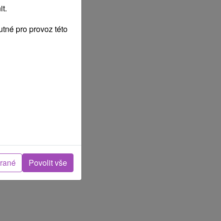
t.
tné pro provoz této
brané
Povolit vše