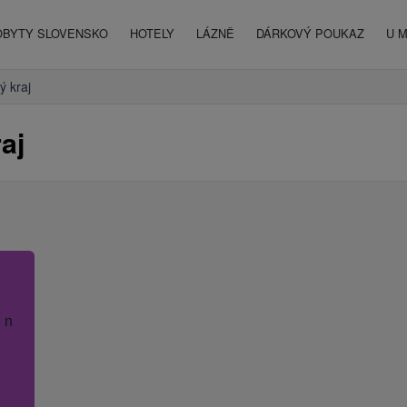
OBYTY SLOVENSKO
HOTELY
LÁZNĚ
DÁRKOVÝ POUKAZ
U 
ý kraj
aj
 název hotelu.