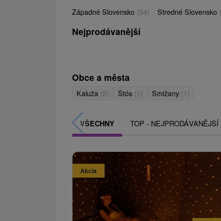
Západné Slovensko
(54)
Stredné Slovensko
Nejprodávanější
Obce a města
Kaluža
(2)
Štós
(1)
Smižany
(1)
TOP - NEJPRODÁVANĚJŠÍ
VŠECHNY
Akcia