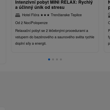
Intenzivní pobyt MINI RELAX: Rychlý
a účinný únik od stresu
Hotel Flóra
★
★
★
Trenčianske Teplice
Od 2 Nocí
Polopenze
O
Relaxační pobyt se 2 léčebnými procedurami a
P
vstupem do bazénového a saunového světa rychle
f
doplní síly a energii.
p
.