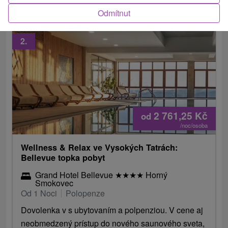
Odmítnut
2.
2 761,25
Kč
od
/noc/osoba
Wellness & Relax ve Vysokých Tatrách:
Bellevue topka pobyt
Grand Hotel Bellevue
★
★
★
★
Horný
Smokovec
Od 1 Noci
Polopenze
Dovolenka v s ubytovaním a polpenziou. V cene aj
neobmedzený prístup do nového saunového sveta,