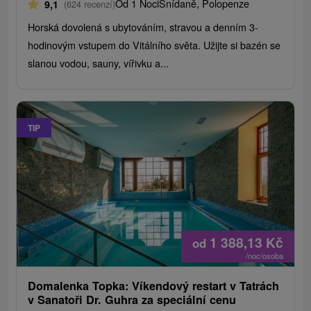
Od 1 Noci
Snídaně, Polopenze
9,1
(624 recenzí)
Horská dovolená s ubytováním, stravou a denním 3-
hodinovým vstupem do Vitálního světa. Užijte si bazén se
slanou vodou, sauny, vířivku a...
TIP
1 388,13
Kč
od
/noc/osoba
Domalenka Topka: Víkendový restart v Tatrách
v Sanatoři Dr. Guhra za speciální cenu