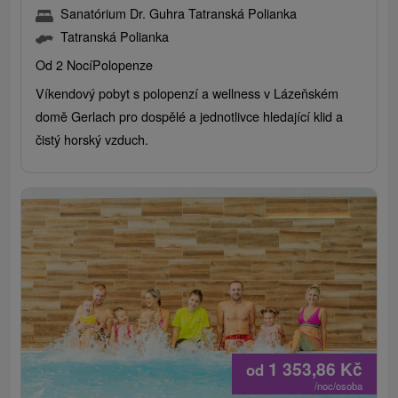
Sanatórium Dr. Guhra Tatranská Polianka
Tatranská Polianka
Od 2 Nocí
Polopenze
Víkendový pobyt s polopenzí a wellness v Lázeňském
domě Gerlach pro dospělé a jednotlivce hledající klid a
čistý horský vzduch.
1 353,86
Kč
od
/noc/osoba