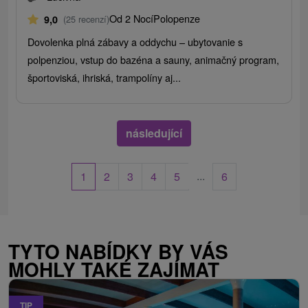
Od 2 Nocí
Polopenze
9,0
(25 recenzí)
Dovolenka plná zábavy a oddychu – ubytovanie s
polpenziou, vstup do bazéna a sauny, animačný program,
športoviská, ihriská, trampolíny aj...
následující
...
1
2
3
4
5
6
TYTO NABÍDKY BY VÁS
MOHLY TAKÉ ZAJÍMAT
TIP