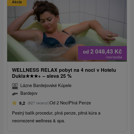
Akcia
2 048,43
Kč
od
/noc/osoba
WELLNESS RELAX pobyt na 4 noci v Hotelu
Dukla
★
★
★
+ – sleva 25 %
Lázne Bardejovské Kúpele
Bardejov
Od 2 Nocí
Plná Penze
9,2
(827 recenzí)
Pestrý balík procedur, plná penze, pitná kúra a
neomezené wellness & spa.