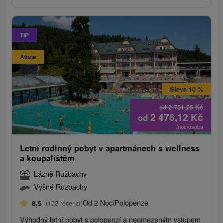
TIP
Akcia
Sleva 10 %
2 751,25
Kč
od
2 476,12
Kč
od
/noc/osoba
Letní rodinný pobyt v apartmánech s wellness
a koupalištěm
Lázně Ružbachy
Vyšné Ružbachy
Od 2 Nocí
Polopenze
8,5
(172 recenzí)
Výhodný letní pobyt s polopenzí a neomezeným vstupem