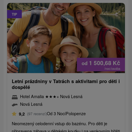
TIP
1 500,68
Kč
od
/noc/osoba
Letní prázdniny v Tatrách s aktivitami pro děti i
dospělé
Hotel Amalia
★
★
★
+ Nová Lesná
Nová Lesná
Od 3 Nocí
Polopenze
9,2
(97 recenzí)
Neomezený celodenní vstup do bazénu. Pro děti je
připravena zábava v dětském koutku i na venkovním hřišti