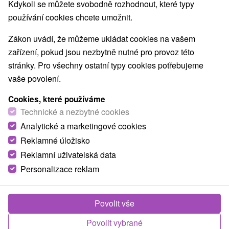
Nejprodávanější
Kdykoli se můžete svobodně rozhodnout, které typy
používání cookies chcete umožnit.
1.
Zákon uvádí, že můžeme ukládat cookies na vašem
zařízení, pokud jsou nezbytně nutné pro provoz této
stránky. Pro všechny ostatní typy cookies potřebujeme
vaše povolení.
Cookies, které používáme
1 483,92
Kč
od
Technické a nezbytné cookies
/noc/osoba
Analytické a marketingové cookies
Reklamné úložisko
Letní útěk do Tater: Relax pod Gerlachovským
štítem
Reklamní uživatelská data
Personalizace reklam
Hotel Avalanche
★
★
★
Štôla, Vysoké Tatry
Od 4 Nocí
Polopenze
Vyměňte vedra za svěží horský vzduch! Užijte si
Povolit vše
letní dovolenou v srdci Tater s perfektním zázemím
Povolit vybrané
pro turistiku i odpočinek.