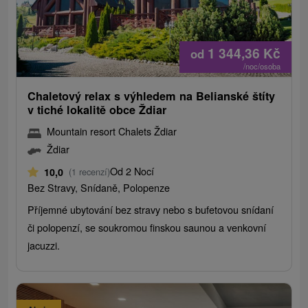
1 344,36
Kč
od
/noc/osoba
Chaletový relax s výhledem na Belianské štíty
v tiché lokalitě obce Ždiar
Mountain resort Chalets Ždiar
Ždiar
Od 2 Nocí
10,0
(1 recenzí)
Bez Stravy, Snídaně, Polopenze
Příjemné ubytování bez stravy nebo s bufetovou snídaní
či polopenzí, se soukromou finskou saunou a venkovní
jacuzzi.