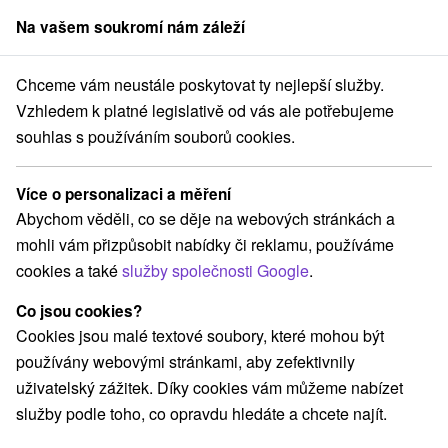
Na vašem soukromí nám záleží
člen skupiny
Sorger
Chceme vám neustále poskytovat ty nejlepší služby.
Pobyty na Slovensku
Letní pobyty
Prešovský kraj
Vzhledem k platné legislativě od vás ale potřebujeme
souhlas s používáním souborů cookies.
Letní pobyty Prešovský kraj
Více o personalizaci a měření
Kategorie
Abychom věděli, co se děje na webových stránkách a
mohli vám přizpůsobit nabídky či reklamu, používáme
Všechny kategorie
Pobyty v akci
(37)
cookies a také
služby společnosti Google
.
Wellness pobyty
Víkendové pobyty
(52)
(50)
Romantické pobyty
Pobyty pro seniory
(15)
(21)
Co jsou cookies?
Rodinné pobyty
(44)
Cookies jsou malé textové soubory, které mohou být
používány webovými stránkami, aby zefektivnily
uživatelský zážitek. Díky cookies vám můžeme nabízet
Vyberte lokalitu nebo termín
služby podle toho, co opravdu hledáte a chcete najít.