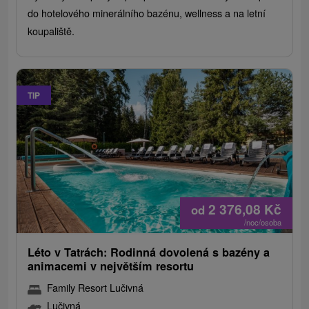
do hotelového minerálního bazénu, wellness a na letní
koupaliště.
TIP
2 376,08
Kč
od
/noc/osoba
Léto v Tatrách: Rodinná dovolená s bazény a
animacemi v největším resortu
Family Resort Lučivná
Lučivná