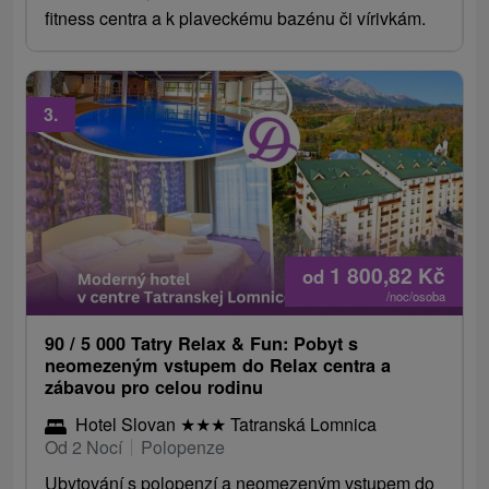
fitness centra a k plaveckému bazénu či vírivkám.
3.
1 800,82
Kč
od
/noc/osoba
90 / 5 000 Tatry Relax & Fun: Pobyt s
neomezeným vstupem do Relax centra a
zábavou pro celou rodinu
Hotel Slovan
★
★
★
Tatranská Lomnica
Od 2 Nocí
Polopenze
Ubytování s polopenzí a neomezeným vstupem do