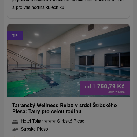
a pro vás hodina kulečníku.
TIP
1 750,79
Kč
od
/noc/osoba
Tatranský Wellness Relax v srdci Štrbského
Plesa: Tatry pro celou rodinu
Hotel Toliar
★
★
★
Štrbské Pleso
Štrbské Pleso