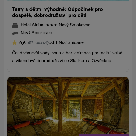
Tatry s dětmi výhodně: Odpočinek pro
dospělé, dobrodružství pro děti
Hotel Atrium
★
★
★
Nový Smokovec
Nový Smokovec
Od 1 Noci
Snídaně
9,6
(57 recenzí)
Čeká vás svět vody, saun a her, animace pro malé i velké
a víkendová dobrodružství se Skalkem a Ozvěnkou.