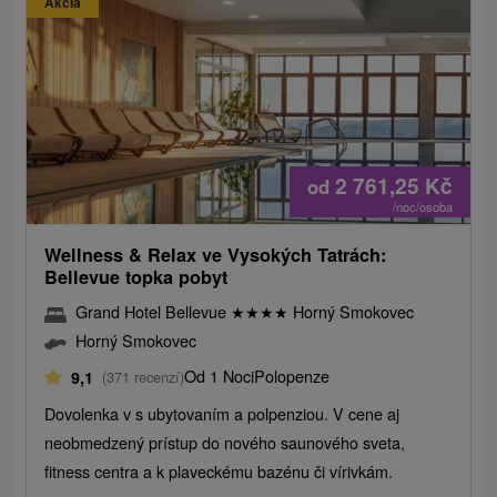
Akcia
2 761,25
Kč
od
/noc/osoba
Wellness & Relax ve Vysokých Tatrách:
Bellevue topka pobyt
Grand Hotel Bellevue
★
★
★
★
Horný Smokovec
Horný Smokovec
Od 1 Noci
Polopenze
9,1
(371 recenzí)
Dovolenka v s ubytovaním a polpenziou. V cene aj
neobmedzený prístup do nového saunového sveta,
fitness centra a k plaveckému bazénu či vírivkám.