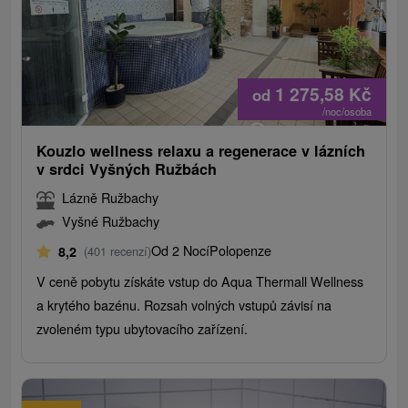
1 275,58
Kč
od
/noc/osoba
Kouzlo wellness relaxu a regenerace v lázních
v srdci Vyšných Ružbách
Lázně Ružbachy
Vyšné Ružbachy
Od 2 Nocí
Polopenze
8,2
(401 recenzí)
V ceně pobytu získáte vstup do Aqua Thermall Wellness
a krytého bazénu. Rozsah volných vstupů závisí na
zvoleném typu ubytovacího zařízení.