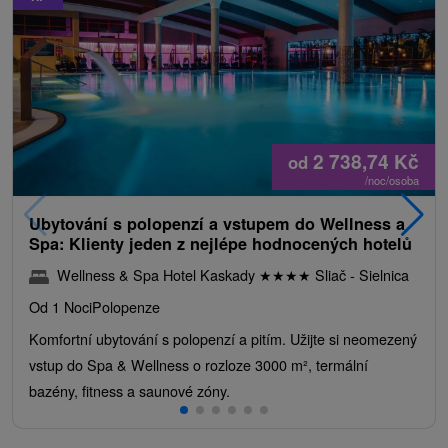
2 738,74
Kč
od
/noc/osoba
Ubytování s polopenzí a vstupem do Wellness a
Spa: Klienty jeden z nejlépe hodnocených hotelů
Wellness & Spa Hotel Kaskady
★
★
★
★
Sliač - Sielnica
Od 1 Noci
Polopenze
Komfortní ubytování s polopenzí a pitím. Užijte si neomezený
vstup do Spa & Wellness o rozloze 3000 m², termální
bazény, fitness a saunové zóny.