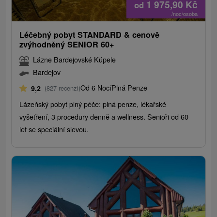
1 975,90
Kč
od
/noc/osoba
Léčebný pobyt STANDARD & cenově
zvýhodněný SENIOR 60+
Lázne Bardejovské Kúpele
Bardejov
Od 6 Nocí
Plná Penze
9,2
(827 recenzí)
Lázeňský pobyt plný péče: plná penze, lékařské
vyšetření, 3 procedury denně a wellness. Senioři od 60
let se speciální slevou.