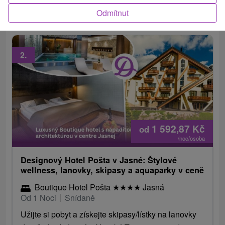
vodních parků pro každou osobu (počet...
Odmítnut
2.
1 592,87
Kč
od
/noc/osoba
Designový Hotel Pošta v Jasné: Štylové
wellness, lanovky, skipasy a aquaparky v ceně
Boutique Hotel Pošta
★
★
★
★
Jasná
Od 1 Noci
Snídaně
Užijte si pobyt a získejte skipasy/lístky na lanovky