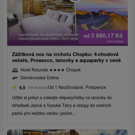
3 980,17
Kč
od
/noc/osoba
Zážitková noc na vrcholu Chopku: 4-chodová
večeře, Prosecco, lanovky a aquaparky v ceně
Hotel Rotunda
★
★
★
★
Chopok
Demänovská Dolina
Od 1 Noci
Snídaně, Polopenze
9,5
(19 recenzí)
Užijte si pobyt a získejte skipasy/lístky na lanovky do
středisek Jasná a Vysoké Tatry a vstupy do vodních
parků pro každou osobu (počet...