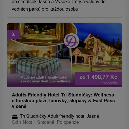
do středisek Jasná a Vysoké Tatry a vstupy do
vodních parků pro každou osobu.
3.
1 498,77
Kč
od
/noc/osoba
Adults Friendly Hotel Tri Studničky: Wellness
s horskou pláží, lanovky, skipasy & Fast Pass
v ceně
Tri Studničky Adult friendly hotel Jasná
Od 1 Noci
Snídaně, Polopenze