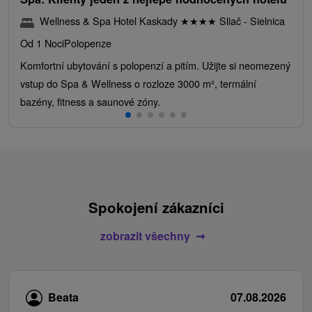
Wellness & Spa Hotel Kaskady
★
★
★
★
Sliač - Sielnica
Od 1 Noci
Polopenze
Komfortní ubytování s polopenzí a pitím. Užijte si neomezený
vstup do Spa & Wellness o rozloze 3000 m², termální
bazény, fitness a saunové zóny.
Spokojení zákazníci
zobrazit všechny
Beata
07.08.2026