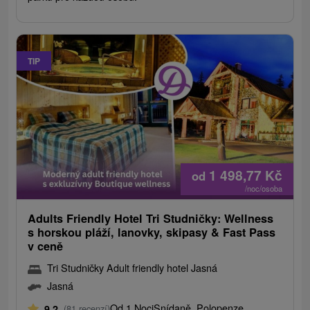
TIP
1 498,77
Kč
od
/noc/osoba
Adults Friendly Hotel Tri Studničky: Wellness
s horskou pláží, lanovky, skipasy & Fast Pass
v ceně
Tri Studničky Adult friendly hotel Jasná
Jasná
Od 1 Noci
Snídaně, Polopenze
9,2
(81 recenzí)