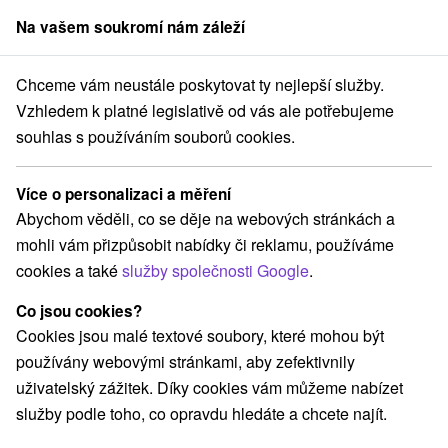
Na vašem soukromí nám záleží
člen skupiny
Sorger
Chceme vám neustále poskytovat ty nejlepší služby.
Pobyty na Slovensku
Pobyty TMR hotelov
Demänovská dolina
Vzhledem k platné legislativě od vás ale potřebujeme
souhlas s používáním souborů cookies.
Pobyty TMR hotelov Demänovská
dolina
Více o personalizaci a měření
Abychom věděli, co se děje na webových stránkách a
Kategorie
mohli vám přizpůsobit nabídky či reklamu, používáme
cookies a také
služby společnosti Google
.
Všechny kategorie
Pobyty v akci
(12)
Wellness pobyty
Víkendové pobyty
(12)
(16)
Co jsou cookies?
Romantické pobyty
Pobyty pro seniory
(7)
(9)
Cookies jsou malé textové soubory, které mohou být
Rodinné pobyty
(14)
používány webovými stránkami, aby zefektivnily
uživatelský zážitek. Díky cookies vám můžeme nabízet
služby podle toho, co opravdu hledáte a chcete najít.
Vyberte lokalitu nebo termín