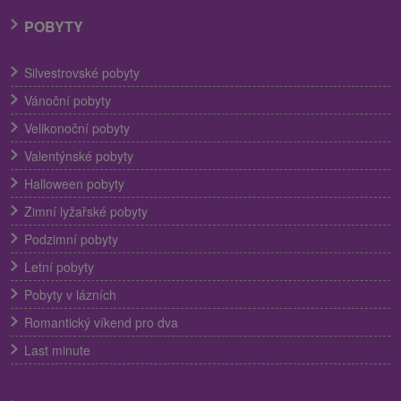
POBYTY
Silvestrovské pobyty
Vánoční pobyty
Velikonoční pobyty
Valentýnské pobyty
Halloween pobyty
Zimní lyžařské pobyty
Podzimní pobyty
Letní pobyty
Pobyty v lázních
Romantický víkend pro dva
Last minute