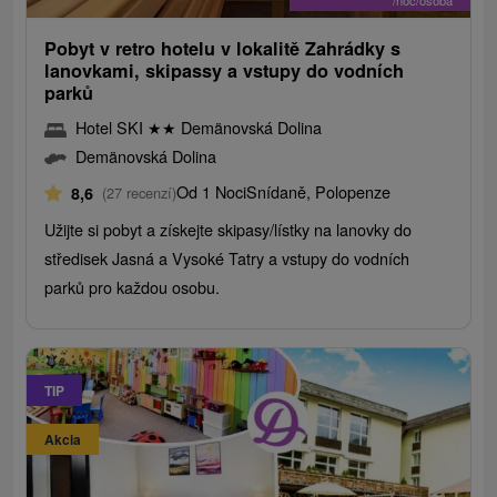
/noc/osoba
Pobyt v retro hotelu v lokalitě Zahrádky s
lanovkami, skipassy a vstupy do vodních
parků
Hotel SKI
★
★
Demänovská Dolina
Demänovská Dolina
Od 1 Noci
Snídaně, Polopenze
8,6
(27 recenzí)
Užijte si pobyt a získejte skipasy/lístky na lanovky do
středisek Jasná a Vysoké Tatry a vstupy do vodních
parků pro každou osobu.
TIP
Akcia