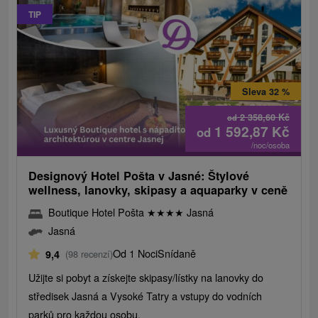
TIP
Sleva 32 %
2 358,60
Kč
od
1 592,87
Kč
od
/noc/osoba
Designový Hotel Pošta v Jasné: Štylové
wellness, lanovky, skipasy a aquaparky v ceně
Boutique Hotel Pošta
★
★
★
★
Jasná
Jasná
Od 1 Noci
Snídaně
9,4
(98 recenzí)
Užijte si pobyt a získejte skipasy/lístky na lanovky do
středisek Jasná a Vysoké Tatry a vstupy do vodních
parků pro každou osobu.