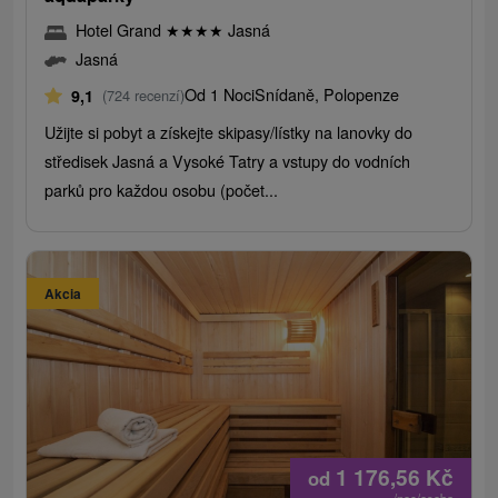
Hotel Grand
★
★
★
★
Jasná
Jasná
Od 1 Noci
Snídaně, Polopenze
9,1
(724 recenzí)
Užijte si pobyt a získejte skipasy/lístky na lanovky do
středisek Jasná a Vysoké Tatry a vstupy do vodních
parků pro každou osobu (počet...
Akcia
1 176,56
Kč
od