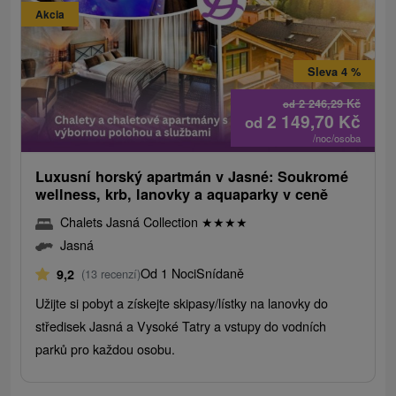
Akcia
Sleva 4 %
2 246,29
Kč
od
2 149,70
Kč
od
/noc/osoba
Luxusní horský apartmán v Jasné: Soukromé
wellness, krb, lanovky a aquaparky v ceně
Chalets Jasná Collection
★
★
★
★
Jasná
Od 1 Noci
Snídaně
9,2
(13 recenzí)
Užijte si pobyt a získejte skipasy/lístky na lanovky do
středisek Jasná a Vysoké Tatry a vstupy do vodních
parků pro každou osobu.