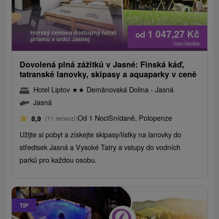
1 047,27
Kč
od
/noc/osoba
Dovolená plná zážitků v Jasné: Finská káď,
tatranské lanovky, skipasy a aquaparky v ceně
Hotel Liptov
★
★
Demänovská Dolina - Jasná
Jasná
Od 1 Noci
Snídaně, Polopenze
8,9
(11 recenzí)
Užijte si pobyt a získejte skipasy/lístky na lanovky do
středisek Jasná a Vysoké Tatry a vstupy do vodních
parků pro každou osobu.
TIP