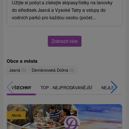
Užijte si pobyt a získejte skipasy/lístky na lanovky
do středisek Jasná a Vysoké Tatry a vstupy do
vodních parků pro každou osobu (počet...
Zobrazit více
Obce a města
Jasná
(5)
Demänovská Dolina
(2)
TOP - NEJPRODÁVANĚJŠÍ
NEJLEVNĚJŠ
VŠECHNY
Akcia