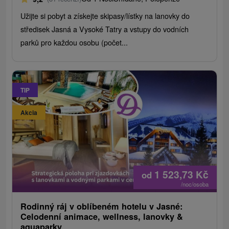
Užijte si pobyt a získejte skipasy/lístky na lanovky do
středisek Jasná a Vysoké Tatry a vstupy do vodních
parků pro každou osobu (počet...
TIP
Akcia
1 523,73
Kč
od
/noc/osoba
Rodinný ráj v oblíbeném hotelu v Jasné:
Celodenní animace, wellness, lanovky &
aquaparky