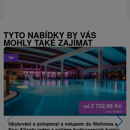
TYTO NABÍDKY BY VÁS
MOHLY TAKÉ ZAJÍMAT
TIP
2 732,98
Kč
od
/noc/osoba
Ubytování s polopenzí a vstupem do Wellness a
Spa: Klienty jeden z nejlépe hodnocených hotelů