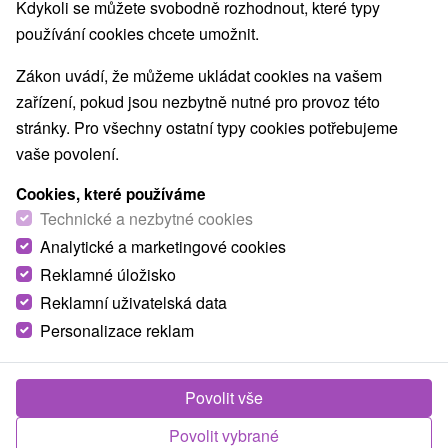
Kdykoli se můžete svobodně rozhodnout, které typy
Nejprodávanější
používání cookies chcete umožnit.
Zákon uvádí, že můžeme ukládat cookies na vašem
1.
zařízení, pokud jsou nezbytně nutné pro provoz této
stránky. Pro všechny ostatní typy cookies potřebujeme
vaše povolení.
Cookies, které používáme
Technické a nezbytné cookies
3 980,17
Kč
Analytické a marketingové cookies
od
/noc/osoba
Reklamné úložisko
Reklamní uživatelská data
Zážitková noc na vrcholu Chopku: 4-chodová
večeře, Prosecco, lanovky a aquaparky v ceně
Personalizace reklam
Hotel Rotunda
★
★
★
★
Chopok
Od 1 Noci
Snídaně, Polopenze
Povolit vše
Užijte si pobyt a získejte skipasy/lístky na lanovky
Povolit vybrané
do středisek Jasná a Vysoké Tatry a vstupy do