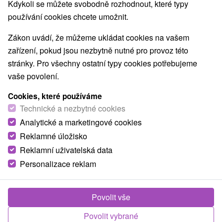
Nejprodávanější
Kdykoli se můžete svobodně rozhodnout, které typy
používání cookies chcete umožnit.
1.
Zákon uvádí, že můžeme ukládat cookies na vašem
zařízení, pokud jsou nezbytně nutné pro provoz této
stránky. Pro všechny ostatní typy cookies potřebujeme
vaše povolení.
Cookies, které používáme
1 596,22
Kč
od
Technické a nezbytné cookies
/noc/osoba
Analytické a marketingové cookies
Reklamné úložisko
Designový Hotel Pošta v Jasné: Štylové
wellness, lanovky, skipasy a aquaparky v ceně
Reklamní uživatelská data
Personalizace reklam
Boutique Hotel Pošta
★
★
★
★
Jasná
Od 1 Noci
Snídaně
Užijte si pobyt a získejte skipasy/lístky na lanovky
Povolit vše
do středisek Jasná a Vysoké Tatry a vstupy do
Povolit vybrané
vodních parků pro každou osobu.