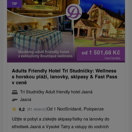
TIP
1 501,68
Kč
od
/noc/osoba
Adults Friendly Hotel Tri Studničky: Wellness
s horskou pláží, lanovky, skipasy & Fast Pass
v ceně
Tri Studničky Adult friendly hotel Jasná
Jasná
Od 1 Noci
Snídaně, Polopenze
9,2
(81 recenzí)
Užijte si pobyt a získejte skipasy/lístky na lanovky do
středisek Jasná a Vysoké Tatry a vstupy do vodních