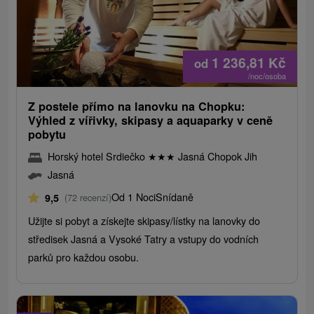
1 236,81
Kč
od
/noc/osoba
Z postele přímo na lanovku na Chopku:
Výhled z vířivky, skipasy a aquaparky v ceně
pobytu
Horský hotel Srdiečko
★
★
★
Jasná Chopok Jih
Jasná
Od 1 Noci
Snídaně
9,5
(72 recenzí)
Užijte si pobyt a získejte skipasy/lístky na lanovky do
středisek Jasná a Vysoké Tatry a vstupy do vodních
parků pro každou osobu.