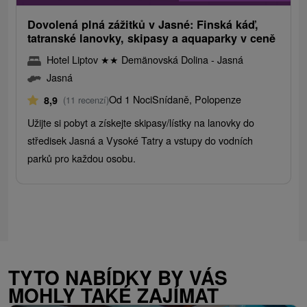
Dovolená plná zážitků v Jasné: Finská káď,
tatranské lanovky, skipasy a aquaparky v ceně
Hotel Liptov
★
★
Demänovská Dolina - Jasná
Jasná
Od 1 Noci
Snídaně, Polopenze
8,9
(11 recenzí)
Užijte si pobyt a získejte skipasy/lístky na lanovky do
středisek Jasná a Vysoké Tatry a vstupy do vodních
parků pro každou osobu.
TYTO NABÍDKY BY VÁS
MOHLY TAKÉ ZAJÍMAT