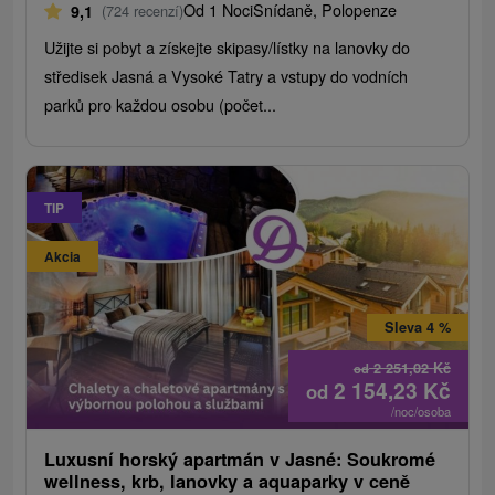
Od 1 Noci
Snídaně, Polopenze
9,1
(724 recenzí)
Užijte si pobyt a získejte skipasy/lístky na lanovky do
středisek Jasná a Vysoké Tatry a vstupy do vodních
parků pro každou osobu (počet...
TIP
Akcia
Sleva 4 %
2 251,02
Kč
od
2 154,23
Kč
od
/noc/osoba
Luxusní horský apartmán v Jasné: Soukromé
wellness, krb, lanovky a aquaparky v ceně