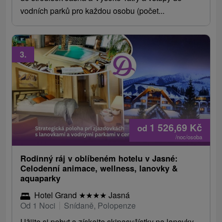
vodních parků pro každou osobu (počet...
3.
1 526,69
Kč
od
/noc/osoba
Rodinný ráj v oblíbeném hotelu v Jasné:
Celodenní animace, wellness, lanovky &
aquaparky
Hotel Grand
★
★
★
★
Jasná
Od 1 Noci
Snídaně, Polopenze
Užijte si pobyt a získejte skipasy/lístky na lanovky