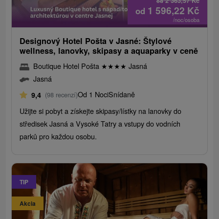
2 363,57
Kč
od
1 596,22
Kč
od
/noc/osoba
Designový Hotel Pošta v Jasné: Štylové
wellness, lanovky, skipasy a aquaparky v ceně
Boutique Hotel Pošta
★
★
★
★
Jasná
Jasná
Od 1 Noci
Snídaně
9,4
(98 recenzí)
Užijte si pobyt a získejte skipasy/lístky na lanovky do
středisek Jasná a Vysoké Tatry a vstupy do vodních
parků pro každou osobu.
TIP
Akcia