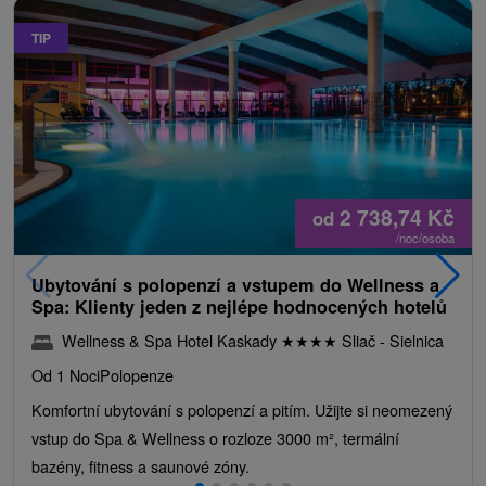
TIP
2 738,74
Kč
od
/noc/osoba
Ubytování s polopenzí a vstupem do Wellness a
Spa: Klienty jeden z nejlépe hodnocených hotelů
Wellness & Spa Hotel Kaskady
★
★
★
★
Sliač - Sielnica
Od 1 Noci
Polopenze
Komfortní ubytování s polopenzí a pitím. Užijte si neomezený
vstup do Spa & Wellness o rozloze 3000 m², termální
bazény, fitness a saunové zóny.