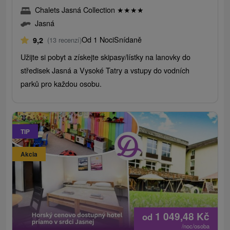
Chalets Jasná Collection
★
★
★
★
Jasná
Od 1 Noci
Snídaně
9,2
(13 recenzí)
Užijte si pobyt a získejte skipasy/lístky na lanovky do
středisek Jasná a Vysoké Tatry a vstupy do vodních
parků pro každou osobu.
TIP
Akcia
1 049,48
Kč
od
/noc/osoba