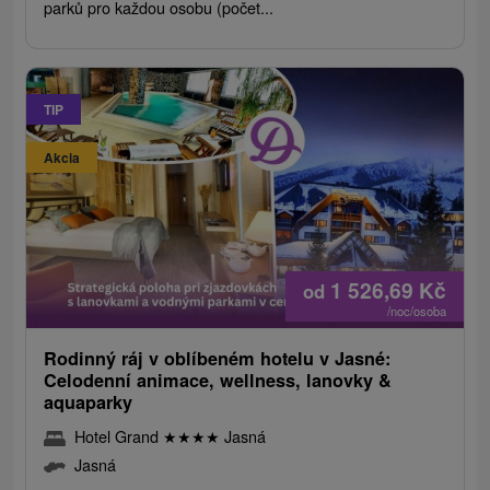
parků pro každou osobu (počet...
TIP
Akcia
1 526,69
Kč
od
/noc/osoba
Rodinný ráj v oblíbeném hotelu v Jasné:
Celodenní animace, wellness, lanovky &
aquaparky
Hotel Grand
★
★
★
★
Jasná
Jasná