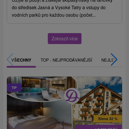
do středisek Jasná a Vysoké Tatry a vstupy do
vodních parků pro každou osobu (počet...
Zobrazit více
TOP - NEJPRODÁVANĚJŠÍ
NEJLEVNĚJŠ
VŠECHNY
TIP
Sleva 32 %