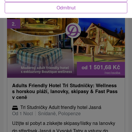
Odmítnut
2.
1 501,68
Kč
od
/noc/osoba
Adults Friendly Hotel Tri Studničky: Wellness
s horskou pláží, lanovky, skipasy & Fast Pass
v ceně
Tri Studničky Adult friendly hotel Jasná
Od 1 Noci
Snídaně, Polopenze
Užijte si pobyt a získejte skipasy/lístky na lanovky
do středisek Jasná a Vysoké Tatry a vstupy do