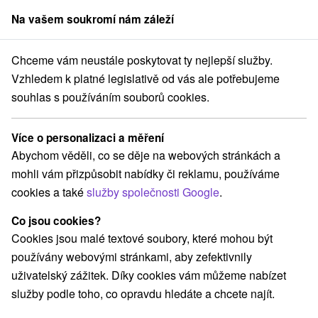
Na vašem soukromí nám záleží
člen skupiny
Sorger
Chceme vám neustále poskytovat ty nejlepší služby.
ku
Pobyty TMR hotelov
Stredné Slovensko
Žilinský kraj
Jasná
Vzhledem k platné legislativě od vás ale potřebujeme
souhlas s používáním souborů cookies.
Pobyty TMR hotelov Jasná
Více o personalizaci a měření
Kategorie
Abychom věděli, co se děje na webových stránkách a
mohli vám přizpůsobit nabídky či reklamu, používáme
Všechny kategorie
Pobyty v akci
(10)
cookies a také
služby společnosti Google
.
Wellness pobyty
Víkendové pobyty
(11)
(12)
Romantické pobyty
Pobyty pro seniory
(4)
(7)
Co jsou cookies?
Rodinné pobyty
(11)
Cookies jsou malé textové soubory, které mohou být
používány webovými stránkami, aby zefektivnily
uživatelský zážitek. Díky cookies vám můžeme nabízet
Vyberte lokalitu nebo termín
služby podle toho, co opravdu hledáte a chcete najít.