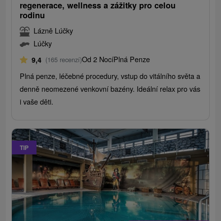
regenerace, wellness a zážitky pro celou
rodinu
Lázně Lúčky
Lúčky
Od 2 Nocí
Plná Penze
9,4
(165 recenzí)
Plná penze, léčebné procedury, vstup do vitálního světa a
denně neomezené venkovní bazény. Ideální relax pro vás
i vaše děti.
TIP