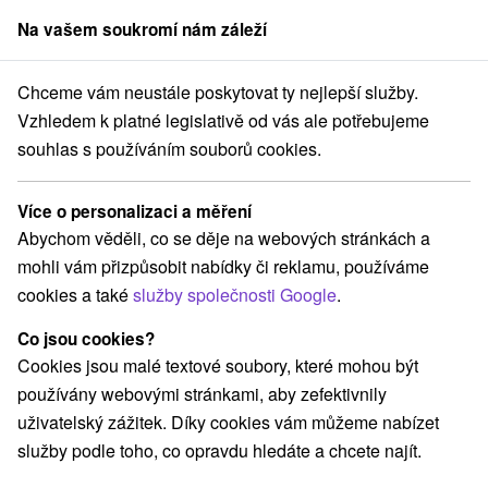
Na vašem soukromí nám záleží
člen skupiny
Sorger
Chceme vám neustále poskytovat ty nejlepší služby.
Pobyty na Slovensku
Pobyty v lázních
Žilinský kraj
Vzhledem k platné legislativě od vás ale potřebujeme
souhlas s používáním souborů cookies.
Pobyty v lázních Žilinský kraj
Více o personalizaci a měření
Kategorie
Abychom věděli, co se děje na webových stránkách a
mohli vám přizpůsobit nabídky či reklamu, používáme
Všechny kategorie
Pobyty v akci
(37)
cookies a také
služby společnosti Google
.
Wellness pobyty
Víkendové pobyty
(54)
(53)
Romantické pobyty
Pobyty pro seniory
(19)
(19)
Co jsou cookies?
Rodinné pobyty
(45)
Cookies jsou malé textové soubory, které mohou být
používány webovými stránkami, aby zefektivnily
uživatelský zážitek. Díky cookies vám můžeme nabízet
Vyberte lokalitu nebo termín
služby podle toho, co opravdu hledáte a chcete najít.