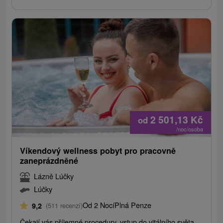
2 501,13
Kč
od
/noc/osoba
Víkendový wellness pobyt pro pracovně
zaneprázdněné
Lázně Lúčky
Lúčky
Od 2 Nocí
Plná Penze
9,2
(511 recenzí)
Čekají vás příjemné procedury, vstup do vitálního světa,