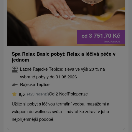
3 751,70
Kč
od
/noc/osoba
Spa Relax Basic pobyt: Relax a léčivá péče v
jednom
Lázně Rajecké Teplice: sleva ve výši 20 % na
vybrané pobyty do 31.08.2026
Rajecké Teplice
Od 2 Nocí
Polopenze
9,5
(423 recenzí)
Užijte si pobyt s léčivou termální vodou, masážemi a
vstupem do wellness světa – návrat ke zdraví v jeho
nejpříjemnější podobě.