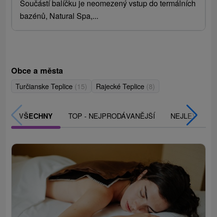
Součástí balíčku je neomezený vstup do termálních
bazénů, Natural Spa,...
Obce a města
Turčianske Teplice
(15)
Rajecké Teplice
(8)
TOP - NEJPRODÁVANĚJŠÍ
NEJLEVNĚJŠ
VŠECHNY