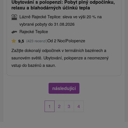
Ubytování s polopenzí: Pobyt plný odpočinku,
relaxu a blahodárných účinků tepla
Lázně Rajecké Teplice: sleva ve výši 20 % na
vybrané pobyty do 31.08.2026
Rajecké Teplice
Od 2 Nocí
Polopenze
9,5
(423 recenzí)
Zažijte dokonalý odpočinek v termálních bazénech a
saunovém světě. Ubytování, polopenze a neomezený
vstup do bazénů a saun.
následující
1
2
3
4