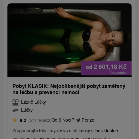
2 601,18
Kč
od
/noc/osoba
Pobyt KLASIK: Nejoblíbenější pobyt zaměřený
na léčbu a prevenci nemocí
Lázně Lúčky
Lúčky
Od 5 Nocí
Plná Penze
9,2
(511 recenzí)
Zregenerujte tělo i mysl v lázních Lúčky s individuálně
nastaveným léčebným programem, plnou penzí a