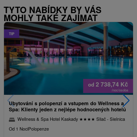
TYTO NABÍDKY BY VÁS
MOHLY TAKÉ ZAJÍMAT
TIP
2 738,74
Kč
od
/noc/osoba
Ubytování s polopenzí a vstupem do Wellness a
Spa: Klienty jeden z nejlépe hodnocených hotelů
Wellness & Spa Hotel Kaskady
★
★
★
★
Sliač - Sielnica
Od 1 Noci
Polopenze