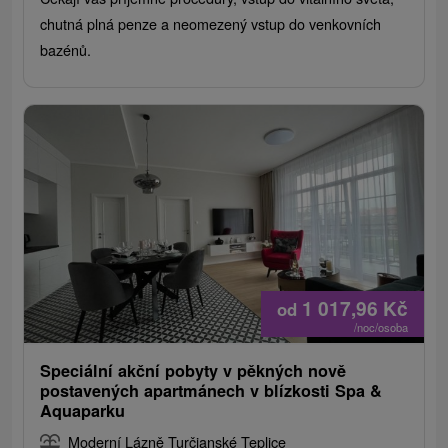
chutná plná penze a neomezený vstup do venkovních
bazénů.
1 017,96
Kč
od
/noc/osoba
Speciální akční pobyty v pěkných nově
postavených apartmánech v blízkosti Spa &
Aquaparku
Moderní Lázně Turčianské Teplice