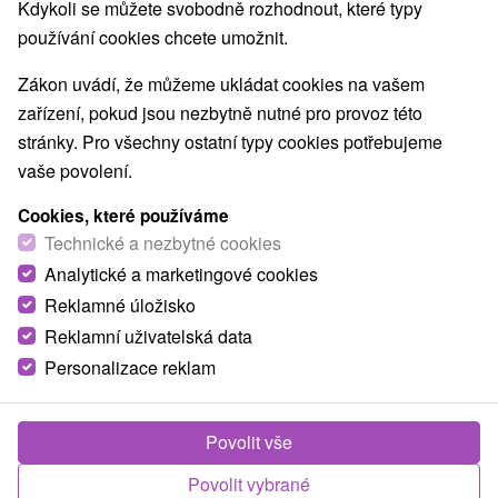
Nejprodávanější
Kdykoli se můžete svobodně rozhodnout, které typy
používání cookies chcete umožnit.
1.
Zákon uvádí, že můžeme ukládat cookies na vašem
zařízení, pokud jsou nezbytně nutné pro provoz této
stránky. Pro všechny ostatní typy cookies potřebujeme
vaše povolení.
Cookies, které používáme
2 025,92
Kč
od
Technické a nezbytné cookies
/noc/osoba
Analytické a marketingové cookies
Reklamné úložisko
Zdraví a odpočinek pro seniory v srdci Turca s
maximem benefitů za výhodnou cenu
Reklamní uživatelská data
Personalizace reklam
Moderní Lázně Turčianské Teplice
Od 5 Nocí
Polopenze
Balíček nabízí vstupní lékařskou prohlídku, 8
Povolit vše
procedur včetně oxygenoterapie a volný vstup do
Povolit vybrané
bazénu Olympic, fitness či SPA & AQUAPARKu.