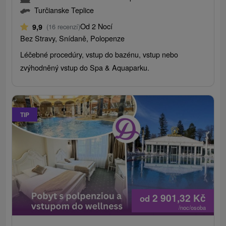
Turčianske Teplice
Od 2 Nocí
9,9
(16 recenzí)
Bez Stravy, Snídaně, Polopenze
Léčebné procedúry, vstup do bazénu, vstup nebo
zvýhodněný vstup do Spa & Aquaparku.
TIP
2 901,32
Kč
od
/noc/osoba