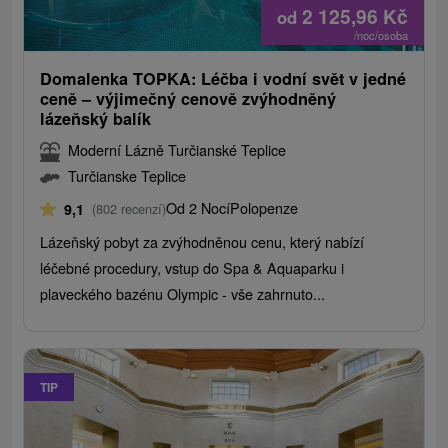
2 125,96
Kč
od
/noc/osoba
Domalenka TOPKA: Léčba i vodní svět v jedné
ceně – výjimečný cenově zvýhodněný
lázeňský balík
Moderní Lázně Turčianské Teplice
Turčianske Teplice
Od 2 Nocí
Polopenze
9,1
(802 recenzí)
Lázeňský pobyt za zvýhodněnou cenu, který nabízí
léčebné procedury, vstup do Spa & Aquaparku i
plaveckého bazénu Olympic - vše zahrnuto...
TIP