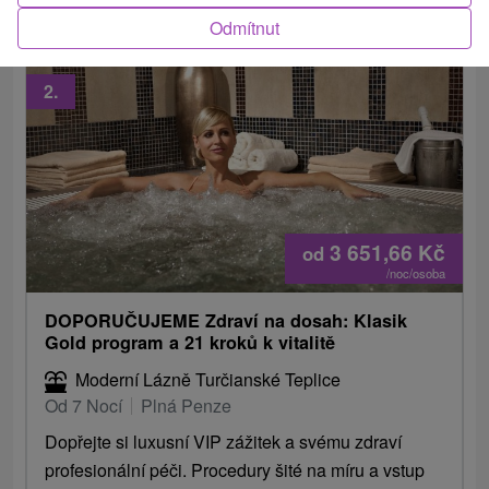
Odmítnut
2.
3 651,66
Kč
od
/noc/osoba
DOPORUČUJEME Zdraví na dosah: Klasik
Gold program a 21 kroků k vitalitě
Moderní Lázně Turčianské Teplice
Od 7 Nocí
Plná Penze
Dopřejte si luxusní VIP zážitek a svému zdraví
profesionální péči. Procedury šité na míru a vstup