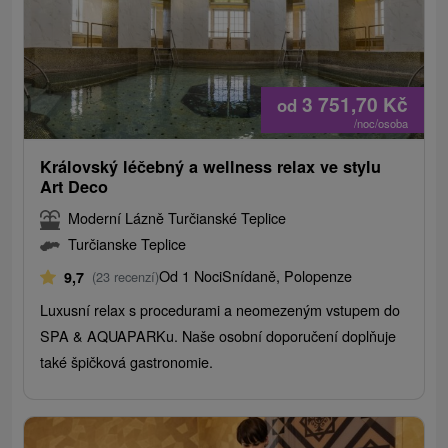
3 751,70
Kč
od
/noc/osoba
Královský léčebný a wellness relax ve stylu
Art Deco
Moderní Lázně Turčianské Teplice
Turčianske Teplice
Od 1 Noci
Snídaně, Polopenze
9,7
(23 recenzí)
Luxusní relax s procedurami a neomezeným vstupem do
SPA & AQUAPARKu. Naše osobní doporučení doplňuje
také špičková gastronomie.