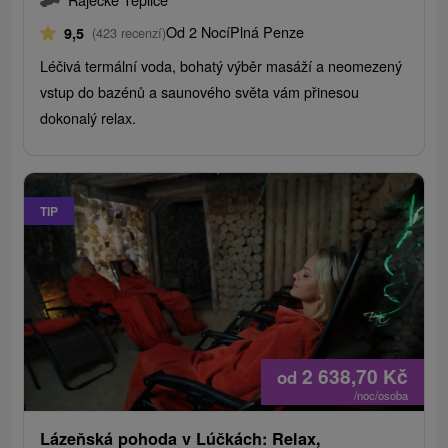
Od 2 Nocí
Plná Penze
9,5
(423 recenzí)
Léčivá termální voda, bohatý výběr masáží a neomezený
vstup do bazénů a saunového světa vám přinesou
dokonalý relax.
TIP
2 638,70
Kč
od
/noc/osoba
Lázeňská pohoda v Lúčkách: Relax,