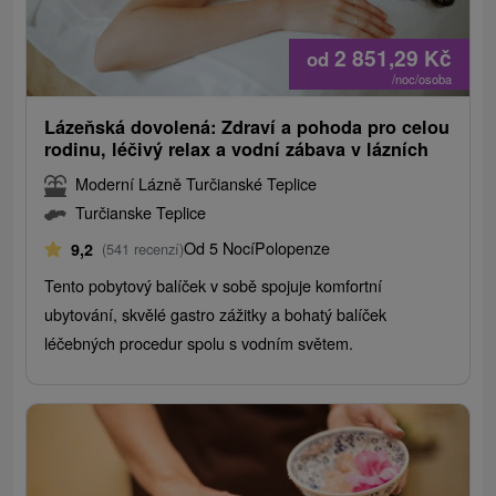
2 851,29
Kč
od
/noc/osoba
Lázeňská dovolená: Zdraví a pohoda pro celou
rodinu, léčivý relax a vodní zábava v lázních
Moderní Lázně Turčianské Teplice
Turčianske Teplice
Od 5 Nocí
Polopenze
9,2
(541 recenzí)
Tento pobytový balíček v sobě spojuje komfortní
ubytování, skvělé gastro zážitky a bohatý balíček
léčebných procedur spolu s vodním světem.