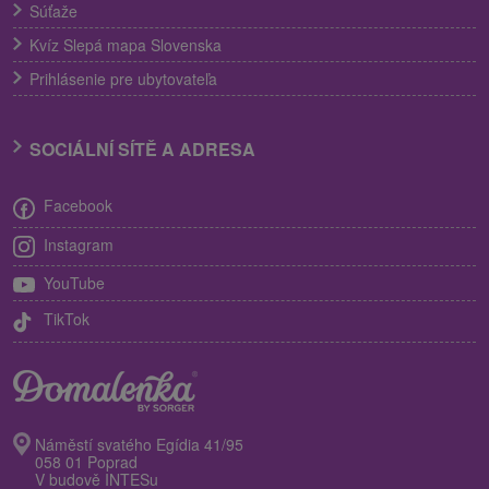
Súťaže
Kvíz Slepá mapa Slovenska
Prihlásenie pre ubytovateľa
SOCIÁLNÍ SÍTĚ A ADRESA
Facebook
Instagram
YouTube
TikTok
Náměstí svatého Egídia 41/95
058 01 Poprad
V budově INTESu