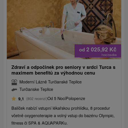
2 025,92
Kč
od
/noc/osoba
Zdraví a odpočinek pro seniory v srdci Turca s
maximem benefitů za výhodnou cenu
Moderní Lázně Turčianské Teplice
Turčianske Teplice
Od 5 Nocí
Polopenze
9,1
(802 recenzí)
Balíček nabízí vstupní lékařskou prohlídku, 8 procedur
včetně oxygenoterapie a volný vstup do bazénu Olympic,
fitness či SPA & AQUAPARKu.