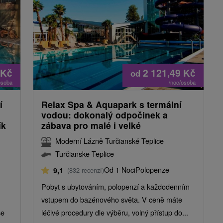
Kč
2 121,49
Kč
od
osoba
/noc/osoba
í
Relax Spa & Aquapark s termální
vodou: dokonalý odpočinek a
ík
zábava pro malé i velké
Moderní Lázně Turčianské Teplice
Turčianske Teplice
Od 1 Noci
Polopenze
9,1
(832 recenzí)
Pobyt s ubytováním, polopenzí a každodenním
vstupem do bazénového světa. V ceně máte
še
léčivé procedury dle výběru, volný přístup do...