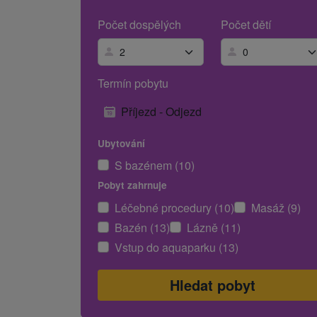
Počet dospělých
Počet dětí
Termín pobytu
Příjezd - Odjezd
Ubytování
S bazénem (10)
Pobyt zahrnuje
Léčebné procedury (10)
Masáž (9)
Bazén (13)
Lázně (11)
Vstup do aquaparku (13)