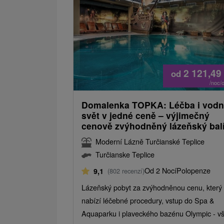
2 121,49
od
/noc/
Domalenka TOPKA: Léčba i vodn
svět v jedné ceně – výjimečný
cenově zvýhodněný lázeňský bal
Moderní Lázně Turčianské Teplice
Turčianske Teplice
Od 2 Nocí
Polopenze
9,1
(802 recenzí)
Lázeňský pobyt za zvýhodněnou cenu, který
nabízí léčebné procedury, vstup do Spa &
Aquaparku i plaveckého bazénu Olympic - v