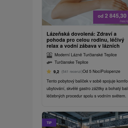
2 845,30
od
/noc/
Lázeňská dovolená: Zdraví a
pohoda pro celou rodinu, léčivý
relax a vodní zábava v lázních
Moderní Lázně Turčianské Teplice
Turčianske Teplice
Od 5 Nocí
Polopenze
9,2
(541 recenzí)
Tento pobytový balíček v sobě spojuje komfo
ubytování, skvělé gastro zážitky a bohatý bal
léčebných procedur spolu s vodním světem.
TIP