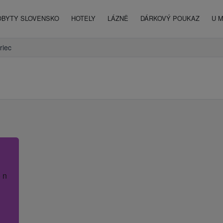
OBYTY SLOVENSKO
HOTELY
LÁZNĚ
DÁRKOVÝ POUKAZ
U 
riec
 název hotelu.