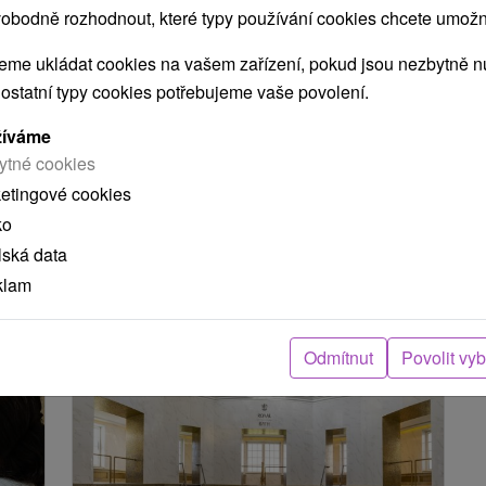
obodně rozhodnout, které typy používání cookies chcete umožni
Moderní Lázně Turčianské Teplice
Turčianske Teplice
me ukládat cookies na vašem zařízení, pokud jsou nezbytně nu
 ostatní typy cookies potřebujeme vaše povolení.
Od 5 Nocí
Polopenze
9,2
(541 recenzí)
Ubytování v pokojích Komfort/Deluxe,
žíváme
polopenze, lékařské vyšetření, vstup do Spa &
ytné cookies
Aquaparku a 6 procedur na míru. Rezervujte
ketingové cookies
včas!
ko
lská data
klam
Odmítnut
Povolit vy
TIP