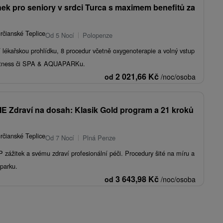
nek pro seniory v srdci Turca s maximem benefitů za
rčianské Teplice
Od 5 Nocí
Polopenze
í lékařskou prohlídku, 8 procedur včetně oxygenoterapie a volný vstup
fitness či SPA & AQUAPARKu.
2 021,66
Kč
od
/noc/osoba
draví na dosah: Klasik Gold program a 21 kroků
rčianské Teplice
Od 7 Nocí
Plná Penze
P zážitek a svému zdraví profesionální péči. Procedury šité na míru a
parku.
3 643,98
Kč
od
/noc/osoba