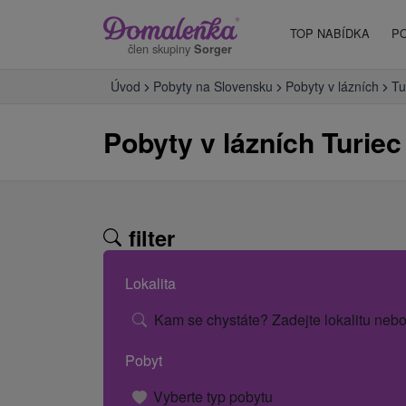
TOP NABÍDKA
P
člen skupiny
Sorger
Úvod
Pobyty na Slovensku
Pobyty v lázních
Tu
Pobyty v lázních Turiec
filter
Lokalita
Kam se chystáte? Zadejte lokalitu nebo
Pobyt
Vyberte typ pobytu