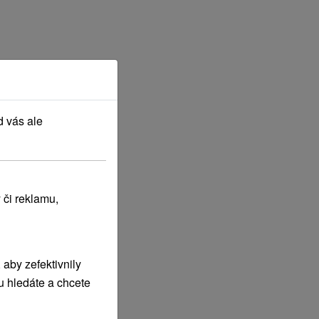
d vás ale
 či reklamu,
aby zefektivnily
u hledáte a chcete