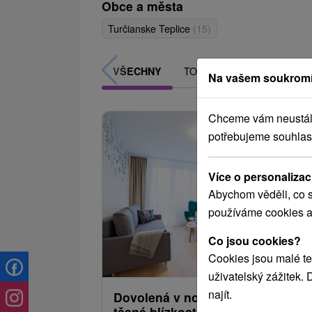
Obce a města
Turčianske Teplice
(15)
TOP - NEJPRODÁVANĚJŠÍ
VŠECHNY
Na vašem soukromí
Chceme vám neustále 
potřebujeme souhlas
Více o personalizac
Abychom věděli, co s
používáme cookies a
Co jsou cookies?
935,95
od
Cookies jsou malé te
/noc/
uživatelský zážitek.
najít.
Dovolená v nových apartmánech
těsné blízkosti celoročně