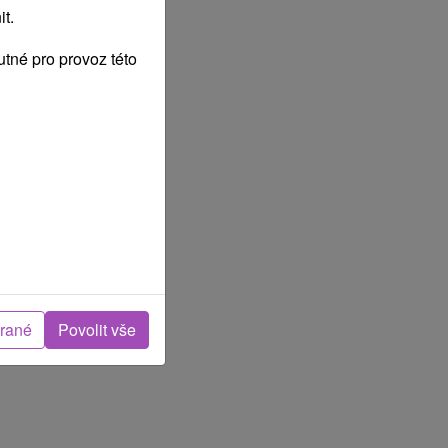
t.
tné pro provoz této
brané
Povolit vše