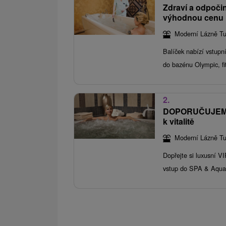
Zdraví a odpoči
výhodnou cenu
Moderní Lázně Tu
Balíček nabízí vstupn
do bazénu Olympic, 
2.
DOPORUČUJEME Z
k vitalitě
Moderní Lázně Tu
Dopřejte si luxusní VI
vstup do SPA & Aqua