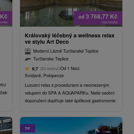
Kč
3 768,77
Kč
od
osoba
/noc/osoba
Královský léčebný a wellness relax
ve stylu Art Deco
Moderní Lázně Turčianské Teplice
Turčianske Teplice
Od 1 Noci
9,7
(23 recenzí)
Snídaně, Polopenze
rtní
Luxusní relax s procedurami a neomezeným
íček
vstupem do SPA & AQUAPARKu. Naše osobní
doporučení doplňuje také špičková gastronomie.
TIP