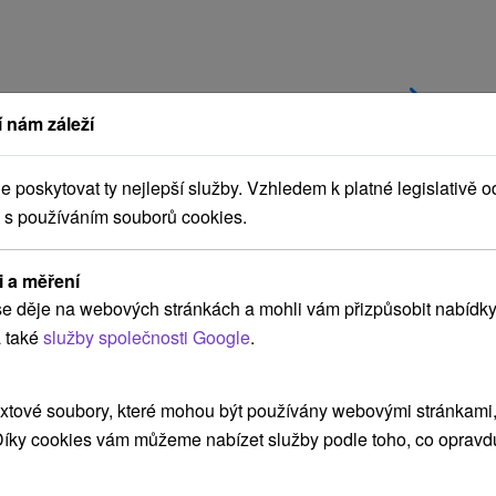
NEJLEVNĚJŠÍ
NEJDRAŽŠÍ
PODLE HODNOCENÍ
 nám záleží
poskytovat ty nejlepší služby. Vzhledem k platné legislativě o
 s používáním souborů cookies.
Akcia
i a měření
e děje na webových stránkách a mohli vám přizpůsobit nabídky
 také
služby společnosti Google
.
Sleva 20 %
2 770,42
Kč
od
Kč
2 216,34
Kč
od
xtové soubory, které mohou být používány webovými stránkami, 
osoba
/noc/osoba
 Díky cookies vám můžeme nabízet služby podle toho, co opravd
 v
Zlatý věk ve zlatých lázních: Senior
Silvestr v Turčianských Teplicích