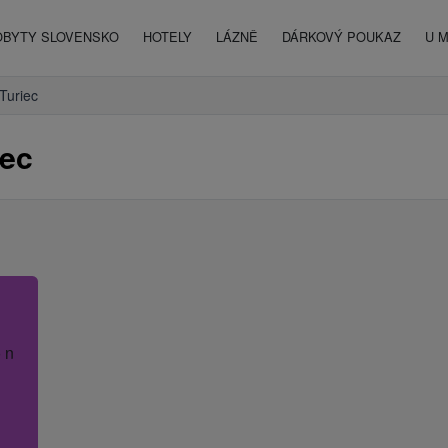
OBYTY SLOVENSKO
HOTELY
LÁZNĚ
DÁRKOVÝ POUKAZ
U 
Turiec
iec
 název hotelu.