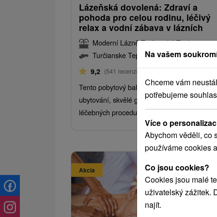
Lázeňská dovolená: Zdraví a
pohoda pro celou rodinu, léčivý
relax a vodní zábava v lázních
Moderní Lázně Turčianské Teplice
Na vašem soukromí
Turčianske Teplice
Od 5 Nocí
Polopenze
9,2
(541 recenzí)
Chceme vám neustále 
Tento pobytový balíček v sobě spojuje komfo
potřebujeme souhlas
ubytování, skvělé gastro zážitky a bohatý bal
léčebných procedur spolu s vodním světem.
Více o personalizac
Abychom věděli, co s
používáme cookies a
Co jsou cookies?
Akcia
Cookies jsou malé te
uživatelský zážitek.
najít.