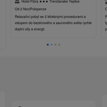
Hotel Flóra
★
★
★
Trenčianske Teplice
Od 2 Nocí
Polopenze
O
Relaxační pobyt se 2 léčebnými procedurami a
P
vstupem do bazénového a saunového světa rychle
f
doplní síly a energii.
p
.