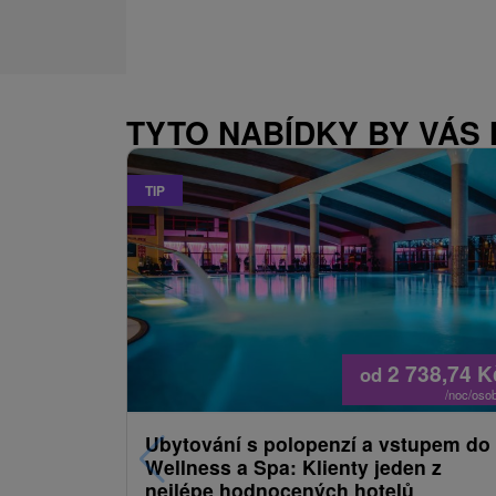
TYTO NABÍDKY BY VÁS
TIP
2 738,74
K
od
/noc/oso
Ubytování s polopenzí a vstupem do
Wellness a Spa: Klienty jeden z
nejlépe hodnocených hotelů