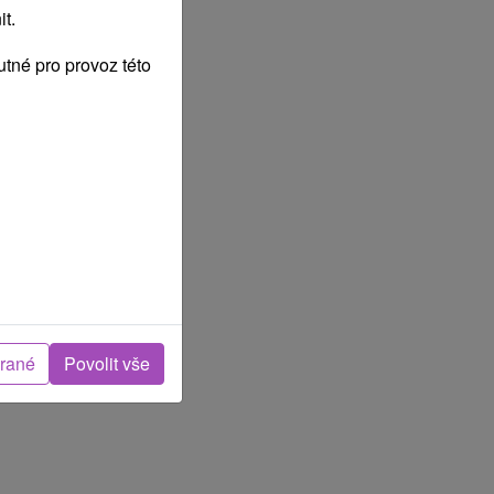
t.
tné pro provoz této
brané
Povolit vše