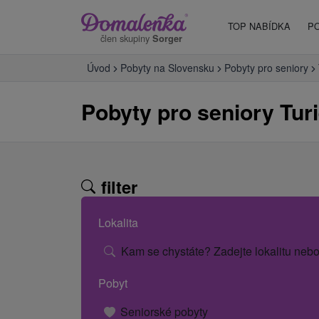
TOP NABÍDKA
P
člen skupiny
Sorger
Úvod
Pobyty na Slovensku
Pobyty pro seniory
Pobyty pro seniory Tur
filter
Lokalita
Kam se chystáte? Zadejte lokalitu nebo
Pobyt
Seniorské pobyty