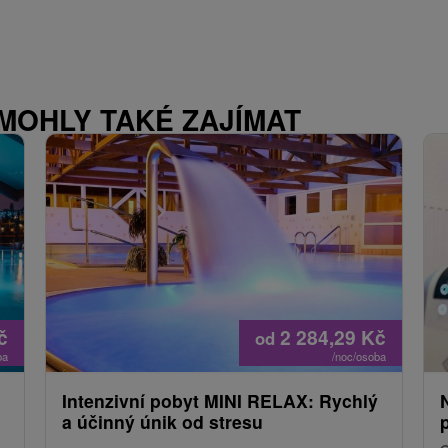
 MOHLY TAKÉ ZAJÍMAT
č
2 284,29
Kč
od
ba
/noc/osoba
Intenzivní pobyt MINI RELAX: Rychlý
a účinný únik od stresu