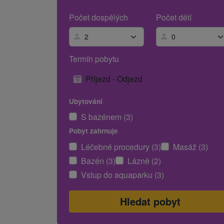
Počet dospělých
Počet dětí
Termín pobytu
Příjezd - Odjezd
Ubytování
S bazénem (3)
Pobyt zahrnuje
Léčebné procedury (3)
Masáž (3)
Bazén (3)
Lázně (2)
Vstup do aquaparku (3)