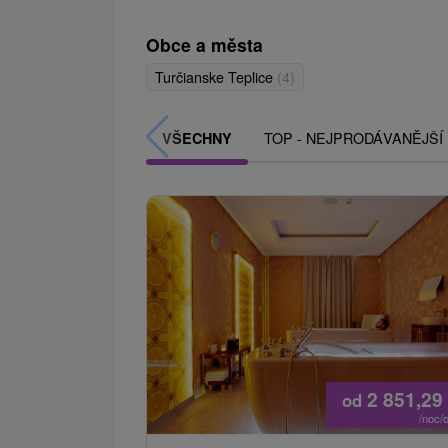
Obce a města
Turčianske Teplice
(4)
TOP - NEJPRODÁVANĚJŠÍ
VŠECHNY
2 851,29
od
/noc/