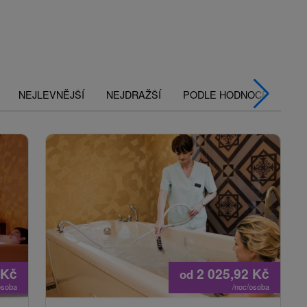
NEJLEVNĚJŠÍ
NEJDRAŽŠÍ
PODLE HODNOCENÍ
Kč
2 025,92
Kč
od
osoba
/noc/osoba