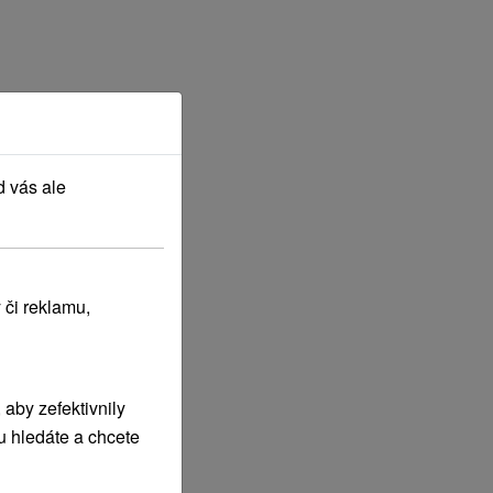
d vás ale
 či reklamu,
aby zefektivnily
u hledáte a chcete