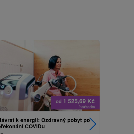
1 525,69
Kč
od
/noc/osoba
Návrat k energii: Ozdravný pobyt po
Nejprodá
překonání COVIDu
pobyt s
balíkem 