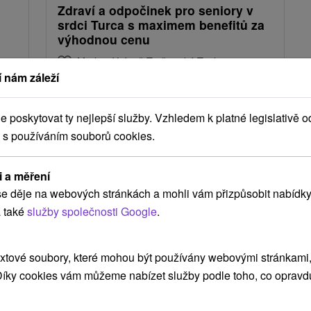
Zdraví a odpočinek pro seniory v
srdci Turca s maximem benefitů za
výhodnou cenu
Moderní Lázně Turčianské Teplice
 nám záleží
Turčianske Teplice
Od 5 Nocí
Polopenze
9,1
(802 recenzí)
poskytovat ty nejlepší služby. Vzhledem k platné legislativě o
rtní
Balíček nabízí vstupní lékařskou prohlídku, 8
 s používáním souborů cookies.
íček
procedur včetně oxygenoterapie a volný vstup
do bazénu Olympic, fitness či SPA &
i a měření
AQUAPARKu.
e děje na webových stránkách a mohli vám přizpůsobit nabídky
 také
služby společnosti Google
.
xtové soubory, které mohou být používány webovými stránkami, 
 Díky cookies vám můžeme nabízet služby podle toho, co opravd