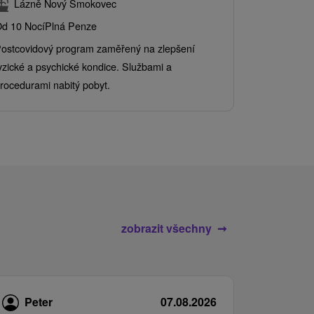
Lázně Nový Smokovec
Grand 
d 10 Nocí
Plná Penze
Od 2 Nocí
Al
ostcovidový program zaměřený na zlepšení
Užijte si pe
yzické a psychické kondice. Službami a
kde se skvěl
rocedurami nabitý pobyt.
služby pro c
zobrazit všechny
Peter
07.08.2026