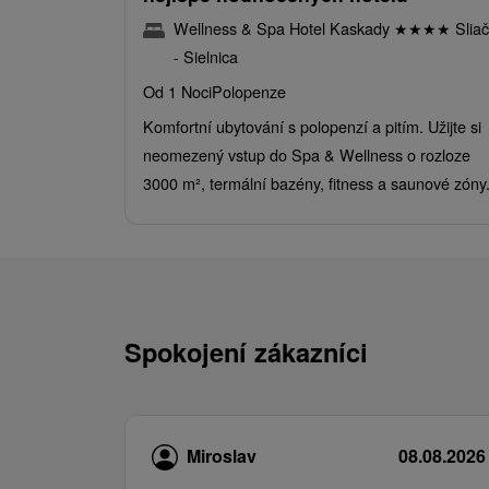
Wellness & Spa Hotel Kaskady
★
★
★
★
Sliač
- Sielnica
Od 1 Noci
Polopenze
Komfortní ubytování s polopenzí a pitím. Užijte si
neomezený vstup do Spa & Wellness o rozloze
3000 m², termální bazény, fitness a saunové zóny
Spokojení zákazníci
Miroslav
08.08.2026