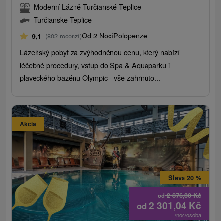
Moderní Lázně Turčianské Teplice
Turčianske Teplice
Od 2 Nocí
Polopenze
9,1
(802 recenzí)
Lázeňský pobyt za zvýhodněnou cenu, který nabízí
léčebné procedury, vstup do Spa & Aquaparku i
plaveckého bazénu Olympic - vše zahrnuto...
Akcia
Sleva 20 %
2 876,30
Kč
od
2 301,04
Kč
od
/noc/osoba