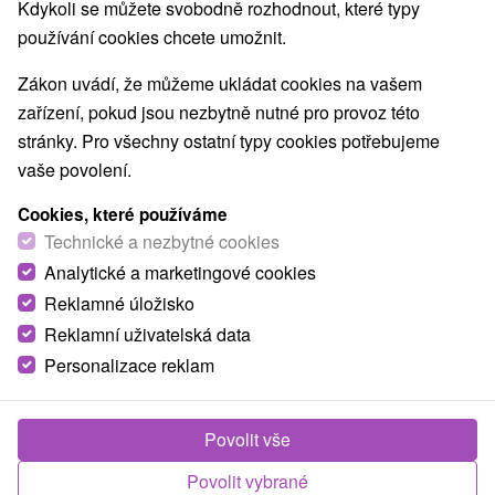
Nejprodávanější
Kdykoli se můžete svobodně rozhodnout, které typy
používání cookies chcete umožnit.
1.
Zákon uvádí, že můžeme ukládat cookies na vašem
zařízení, pokud jsou nezbytně nutné pro provoz této
stránky. Pro všechny ostatní typy cookies potřebujeme
vaše povolení.
Cookies, které používáme
1 700,77
Kč
od
Technické a nezbytné cookies
/noc/osoba
Analytické a marketingové cookies
Reklamné úložisko
Turčianský lázeňský SPECIÁL: Wellness, pivo
a relax za zvýhodněnou cenu ve vybraných
Reklamní uživatelská data
termínech
Personalizace reklam
Moderní Lázně Turčianské Teplice
Od 2 Nocí
Polopenze
Povolit vše
Speciální lázeňský pobyt za výhodnou cenu s
Povolit vybrané
polopenzí, vstupem do Spa & Aquapark a