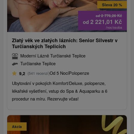
Sleva 20 %
2 776,26
Kč
od
2 221,01
Kč
od
/noc/osoba
Zlatý věk ve zlatých lázních: Senior Silvestr v
Turčianských Teplicích
Moderní Lázně Turčianské Teplice
Turčianske Teplice
Od 5 Nocí
Polopenze
9,2
(541 recenzí)
Ubytování v pokojích Komfort/Deluxe, polopenze,
lékařské vyšetření, vstup do Spa & Aquaparku a 6
procedur na míru. Rezervujte včas!
Akcia