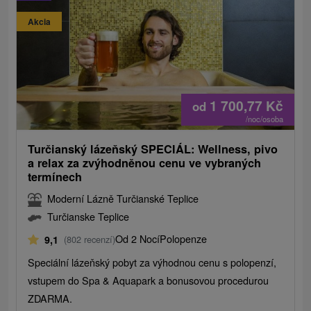
Akcia
1 700,77
Kč
od
/noc/osoba
Turčianský lázeňský SPECIÁL: Wellness, pivo
a relax za zvýhodněnou cenu ve vybraných
termínech
Moderní Lázně Turčianské Teplice
Turčianske Teplice
Od 2 Nocí
Polopenze
9,1
(802 recenzí)
Speciální lázeňský pobyt za výhodnou cenu s polopenzí,
vstupem do Spa & Aquapark a bonusovou procedurou
ZDARMA.