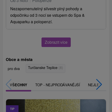
Od 3 Nocí
Polopenze
Nezapomenutelný silvestr plný pohody a
odpočinku od 3 nocí se vstupem do Spa &
Aquaparku a polopenzí.
Zobrazit více
Obce a města
Turčianske Teplice
(8)
pro dva
TOP - NEJPRODÁVANĚJŠÍ
NEJLEVNĚJŠ
VŠECHNY
TIP