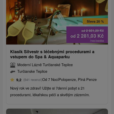
Sleva 20 %
2 851,29
Kč
od
2 281,03
Kč
od
/noc/osoba
Klasik Silvestr s léčebnými procedurami a
vstupem do Spa & Aquaparku
Moderní Lázně Turčianské Teplice
Turčianske Teplice
Od 7 Nocí
Polopenze, Plná Penze
9,2
(541 recenzí)
Nový rok ve zdraví! Užijte si 7denní pobyt s 21
procedurami, lékařskou péčí a skvělým zázemím.