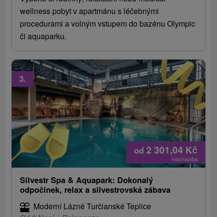
wellness pobyt v apartmánu s léčebnými
procedurami a volným vstupem do bazénu Olympic
či aquaparku.
3.
2 301,04
Kč
od
/noc/osoba
Silvestr Spa & Aquapark: Dokonalý
odpočinek, relax a silvestrovská zábava
Moderní Lázně Turčianské Teplice