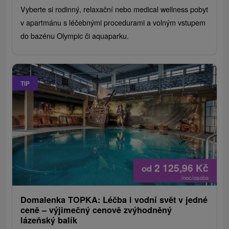
Vyberte si rodinný, relaxační nebo medical wellness pobyt
v apartmánu s léčebnými procedurami a volným vstupem
do bazénu Olympic či aquaparku.
TIP
2 125,96
Kč
od
/noc/osoba
Domalenka TOPKA: Léčba i vodní svět v jedné
ceně – výjimečný cenově zvýhodněný
lázeňský balík