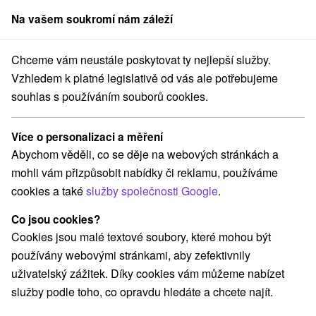
Na vašem soukromí nám záleží
člen skupiny
Sorger
Chceme vám neustále poskytovat ty nejlepší služby.
Pobyty na Slovensku
Pobyty v akci
Turiec
Vzhledem k platné legislativě od vás ale potřebujeme
souhlas s používáním souborů cookies.
Pobyty v akci Turiec
Více o personalizaci a měření
Kategorie
Abychom věděli, co se děje na webových stránkách a
mohli vám přizpůsobit nabídky či reklamu, používáme
Všechny kategorie
Pobyty v akci
(8)
cookies a také
služby společnosti Google
.
Wellness pobyty
Víkendové pobyty
(12)
(9)
Romantické pobyty
Pobyty pro seniory
(1)
(4)
Co jsou cookies?
Rodinné pobyty
(7)
Cookies jsou malé textové soubory, které mohou být
používány webovými stránkami, aby zefektivnily
uživatelský zážitek. Díky cookies vám můžeme nabízet
Vyberte lokalitu nebo termín
služby podle toho, co opravdu hledáte a chcete najít.