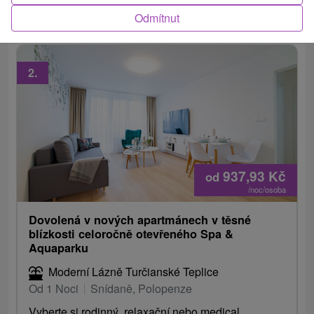
bonusovou procedurou ZDARMA.
Odmítnut
2.
937,93
Kč
od
/noc/osoba
Dovolená v nových apartmánech v těsné
blízkosti celoročně otevřeného Spa &
Aquaparku
Moderní Lázně Turčianské Teplice
Od 1 Noci
Snídaně, Polopenze
Vyberte si rodinný, relaxační nebo medical