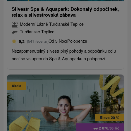
Silvestr Spa & Aquapark: Dokonalý odpočinek,
relax a silvestrovská zábava
Moderní Lázně Turčianské Teplice
Turčianske Teplice
Od 3 Nocí
Polopenze
9,2
(541 recenzí)
Nezapomenutelný silvestr plný pohody a odpočinku od 3
nocí se vstupem do Spa & Aquaparku a polopenzí.
Akcia
Sleva 20 %
2 876,30
Kč
od