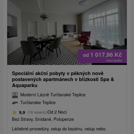
1 017,96
Kč
od
/noc/osoba
Speciální akční pobyty v pěkných nově
postavených apartmánech v blízkosti Spa &
Aquaparku
Moderní Lázně Turčianské Teplice
Turčianske Teplice
Od 2 Nocí
9,9
(16 recenzí)
Bez Stravy, Snídaně, Polopenze
Léčebné procedúry, vstup do bazénu, vstup nebo