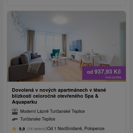
937,93
Kč
od
/noc/osoba
Dovolená v nových apartmánech v těsné
blízkosti celoročně otevřeného Spa &
Aquaparku
Moderní Lázně Turčianské Teplice
Turčianske Teplice
Od 1 Noci
Snídaně, Polopenze
9,9
(14 recenzí)