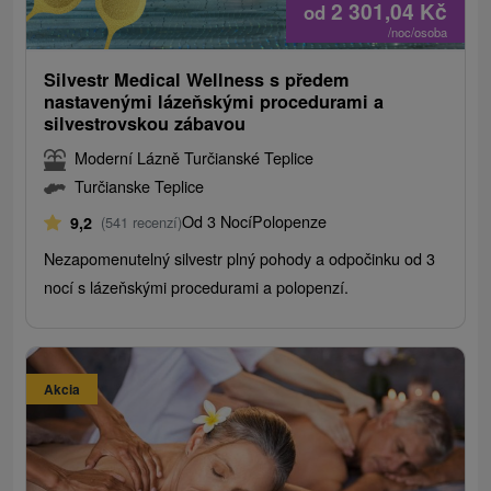
2 301,04
Kč
od
/noc/osoba
Silvestr Medical Wellness s předem
nastavenými lázeňskými procedurami a
silvestrovskou zábavou
Moderní Lázně Turčianské Teplice
Turčianske Teplice
Od 3 Nocí
Polopenze
9,2
(541 recenzí)
Nezapomenutelný silvestr plný pohody a odpočinku od 3
nocí s lázeňskými procedurami a polopenzí.
Akcia