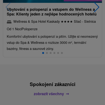
Ubytování s polopenzí a vstupem do Wellness a
Spa: Klienty jeden z nejlépe hodnocených hotelů
Wellness & Spa Hotel Kaskady
★
★
★
★
Sliač - Sielnica
Od 1 Noci
Polopenze
Komfortní ubytování s polopenzí a pitím. Užijte si neomezený
vstup do Spa & Wellness o rozloze 3000 m², termální
bazény, fitness a saunové zóny.
Spokojení zákazníci
zobrazit všechny