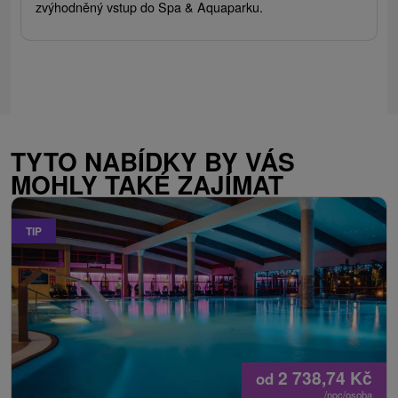
zvýhodněný vstup do Spa & Aquaparku.
TYTO NABÍDKY BY VÁS
MOHLY TAKÉ ZAJÍMAT
TIP
2 738,74
Kč
od
/noc/osoba