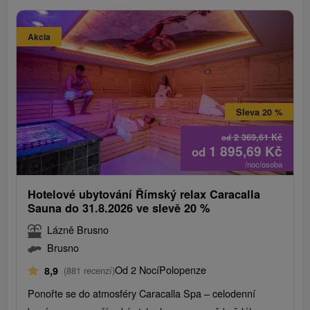
Akcia
Sleva 20 %
2 369,61
Kč
od
1 895,69
Kč
od
/noc/osoba
Hotelové ubytování Římský relax Caracalla
Sauna do 31.8.2026 ve slevě 20 %
Lázně Brusno
Brusno
Od 2 Nocí
Polopenze
8,9
(881 recenzí)
Ponořte se do atmosféry Caracalla Spa – celodenní