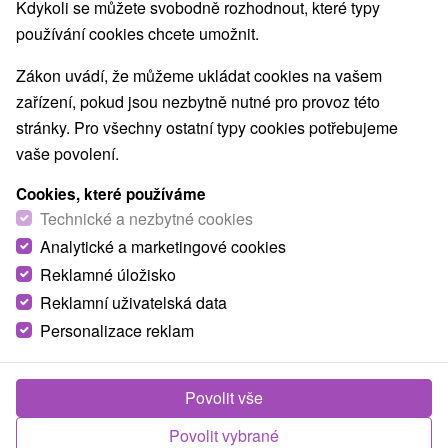
Nejprodávanější
Kdykoli se můžete svobodně rozhodnout, které typy
používání cookies chcete umožnit.
1.
Zákon uvádí, že můžeme ukládat cookies na vašem
zařízení, pokud jsou nezbytně nutné pro provoz této
stránky. Pro všechny ostatní typy cookies potřebujeme
vaše povolení.
Cookies, které používáme
1 775,96
Kč
od
Technické a nezbytné cookies
/noc/osoba
Analytické a marketingové cookies
Reklamné úložisko
Relaxační pobyt a pohoda v lázních se slevou
20 %
Reklamní uživatelská data
Personalizace reklam
Lázně Brusno
Od 2 Nocí
Plná Penze
Užívejte si léčivou sílu Brusna, hodinový vstup do
Povolit vše
rehabilitačního bazénu, denní dávku léčivých
Povolit vybrané
procedur pod dohledem lékaře a...