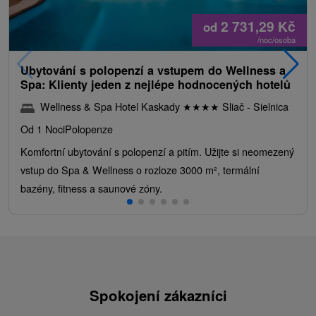
2 731,29
Kč
od
/noc/osoba
Ubytování s polopenzí a vstupem do Wellness a
Spa: Klienty jeden z nejlépe hodnocených hotelů
Wellness & Spa Hotel Kaskady
★
★
★
★
Sliač - Sielnica
Od 1 Noci
Polopenze
Komfortní ubytování s polopenzí a pitím. Užijte si neomezený
vstup do Spa & Wellness o rozloze 3000 m², termální
bazény, fitness a saunové zóny.
Spokojení zákazníci