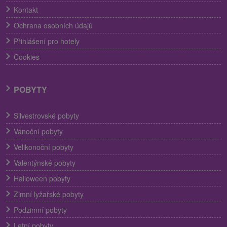
Kontakt
Ochrana osobních údajů
Přihlášení pro hotely
Cookies
POBYTY
Silvestrovské pobyty
Vánoční pobyty
Velikonoční pobyty
Valentýnské pobyty
Halloween pobyty
Zimní lyžařské pobyty
Podzimní pobyty
Letní pobyty