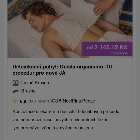
2 145,12
Kč
od
/noc/osoba
Detoxikační pobyt: Očista organismu -10
procedur pro nové JÁ
Lázně Brusno
Brusno
Od 5 Nocí
Plná Penze
8,9
(881 recenzí)
Konzultace s lékařem a balíček 10 léčebných procedur
včetně masáží, rašelinových a minerálních lázní,
lymfodrenáže, zábalů a cvičení v bazénu.