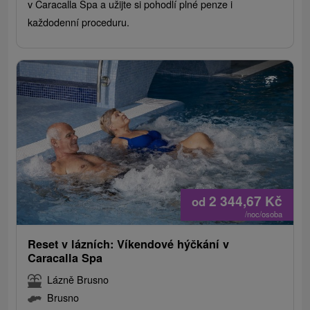
v Caracalla Spa a užijte si pohodlí plné penze i
každodenní proceduru.
2 344,67
Kč
od
/noc/osoba
Reset v lázních: Víkendové hýčkání v
Caracalla Spa
Lázně Brusno
Brusno