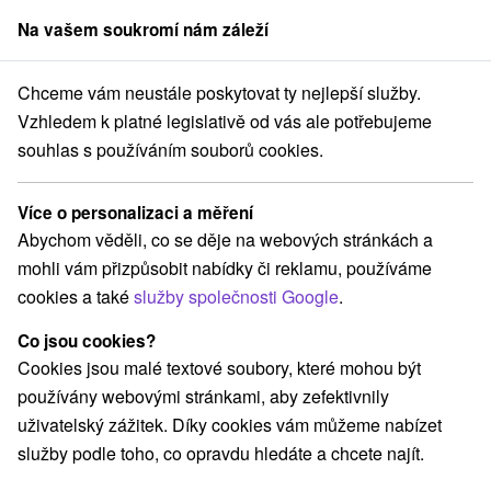
Na vašem soukromí nám záleží
člen skupiny
Sorger
Chceme vám neustále poskytovat ty nejlepší služby.
Pobyty na Slovensku
Relaxační pobyty
Horehronie
Vzhledem k platné legislativě od vás ale potřebujeme
souhlas s používáním souborů cookies.
Relaxační pobyty Horehronie
Více o personalizaci a měření
Kategorie
Abychom věděli, co se děje na webových stránkách a
mohli vám přizpůsobit nabídky či reklamu, používáme
Všechny kategorie
Pobyty v akci
(11)
cookies a také
služby společnosti Google
.
Wellness pobyty
Víkendové pobyty
(9)
(8)
Romantické pobyty
Pobyty pro seniory
(2)
(2)
Co jsou cookies?
Rodinné pobyty
(7)
Cookies jsou malé textové soubory, které mohou být
používány webovými stránkami, aby zefektivnily
uživatelský zážitek. Díky cookies vám můžeme nabízet
Vyberte lokalitu nebo termín
služby podle toho, co opravdu hledáte a chcete najít.