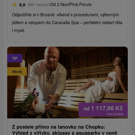
Od 2 Nocí
Plná Penze
8,9
(881 recenzí)
Odpočiňte si v Brusně: víkend s procedurami, výborným
jídlem a vstupem do Caracalla Spa – perfektní restart těla
i mysli.
TIP
Akcia
1 117,96
Kč
od
/noc/osoba
Z postele přímo na lanovku na Chopku:
Výhled z vířivky, skipasy a aquaparky v ceně