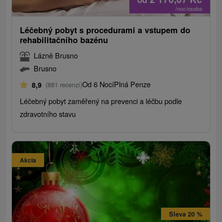
/noc/osoba
Léčebný pobyt s procedurami a vstupem do
rehabilitačního bazénu
Lázně Brusno
Brusno
Od 6 Nocí
Plná Penze
8,9
(881 recenzí)
Léčebný pobyt zaměřený na prevenci a léčbu podle
zdravotního stavu
Akcia
Sleva 20 %