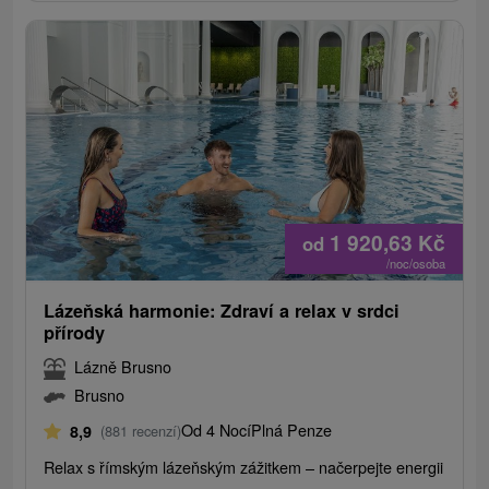
1 920,63
Kč
od
/noc/osoba
Lázeňská harmonie: Zdraví a relax v srdci
přírody
Lázně Brusno
Brusno
Od 4 Nocí
Plná Penze
8,9
(881 recenzí)
Relax s římským lázeňským zážitkem – načerpejte energii