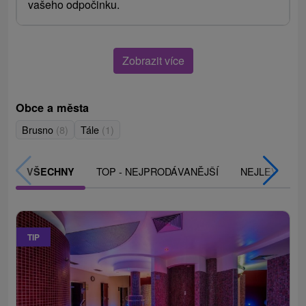
vašeho odpočinku.
Zobrazit více
Obce a města
Brusno
(8)
Tále
(1)
TOP - NEJPRODÁVANĚJŠÍ
NEJLEVNĚJŠ
VŠECHNY
TIP