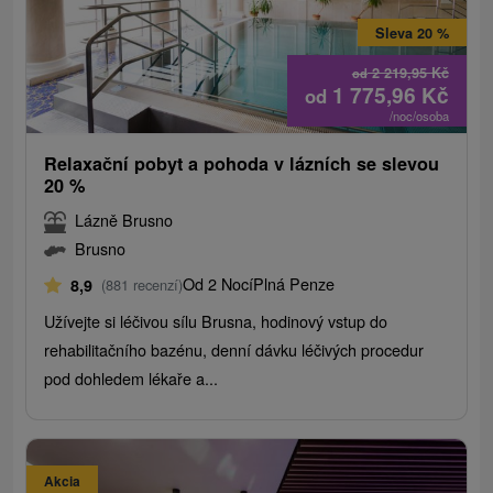
Sleva 20 %
2 219,95
Kč
od
1 775,96
Kč
od
/noc/osoba
Relaxační pobyt a pohoda v lázních se slevou
20 %
Lázně Brusno
Brusno
Od 2 Nocí
Plná Penze
8,9
(881 recenzí)
Užívejte si léčivou sílu Brusna, hodinový vstup do
rehabilitačního bazénu, denní dávku léčivých procedur
pod dohledem lékaře a...
Akcia