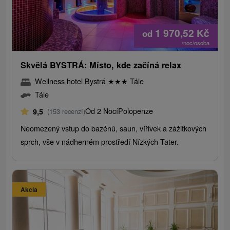
1 970,52
Kč
od
/noc/osoba
Skvělá BYSTRÁ: Místo, kde začíná relax
Wellness hotel Bystrá
★
★
★
Tále
Tále
Od 2 Nocí
Polopenze
9,5
(153 recenzí)
Neomezený vstup do bazénů, saun, vířivek a zážitkových
sprch, vše v nádherném prostředí Nízkých Tater.
Akcia