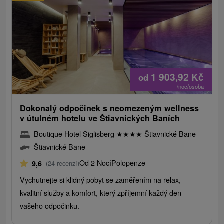
1 903,92
Kč
od
/noc/osoba
Dokonalý odpočinek s neomezeným wellness
v útulném hotelu ve Štiavnických Baních
Boutique Hotel Siglisberg
★
★
★
★
Štiavnické Bane
Štiavnické Bane
Od 2 Nocí
Polopenze
9,6
(24 recenzí)
Vychutnejte si klidný pobyt se zaměřením na relax,
kvalitní služby a komfort, který zpříjemní každý den
vašeho odpočinku.