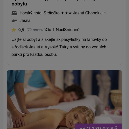
pobytu
Horský hotel Srdiečko
★
★
★
Jasná Chopok Jih
Jasná
Od 1 Noci
Snídaně
9,5
(72 recenzí)
Užijte si pobyt a získejte skipasy/lístky na lanovky do
středisek Jasná a Vysoké Tatry a vstupy do vodních
parků pro každou osobu.
2 170,07
Kč
od