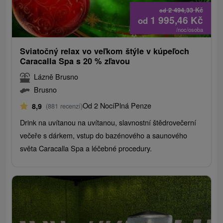
2 494,33
Kč
od
1 995,46
Kč
od
/noc/osoba
Sviatočný relax vo veľkom štýle v kúpeľoch
Caracalla Spa s 20 % zľavou
Lázně Brusno
Brusno
Od 2 Nocí
Plná Penze
8,9
(881 recenzí)
Drink na uvítanou na uvítanou, slavnostní štědrovečerní
večeře s dárkem, vstup do bazénového a saunového
světa Caracalla Spa a léčebné procedury.