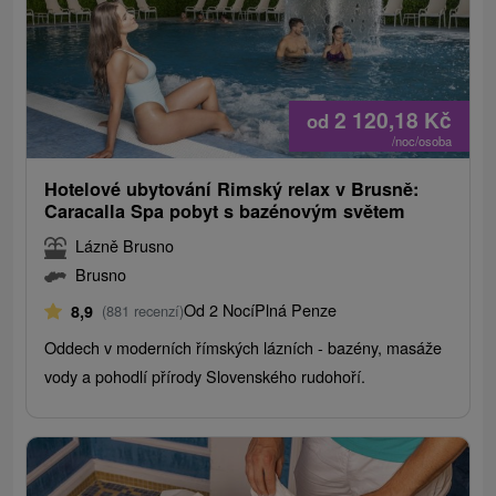
2 120,18
Kč
od
/noc/osoba
Hotelové ubytování Rimský relax v Brusně:
Caracalla Spa pobyt s bazénovým světem
Lázně Brusno
Brusno
Od 2 Nocí
Plná Penze
8,9
(881 recenzí)
Oddech v moderních římských lázních - bazény, masáže
vody a pohodlí přírody Slovenského rudohoří.