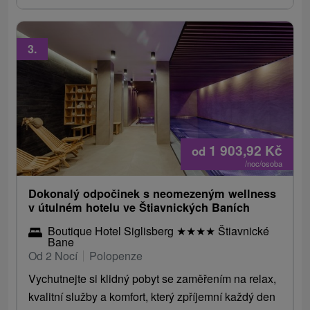
3.
1 903,92
Kč
od
/noc/osoba
Dokonalý odpočinek s neomezeným wellness
v útulném hotelu ve Štiavnických Baních
Boutique Hotel Siglisberg
★
★
★
★
Štiavnické
Bane
Od 2 Nocí
Polopenze
Vychutnejte si klidný pobyt se zaměřením na relax,
kvalitní služby a komfort, který zpříjemní každý den