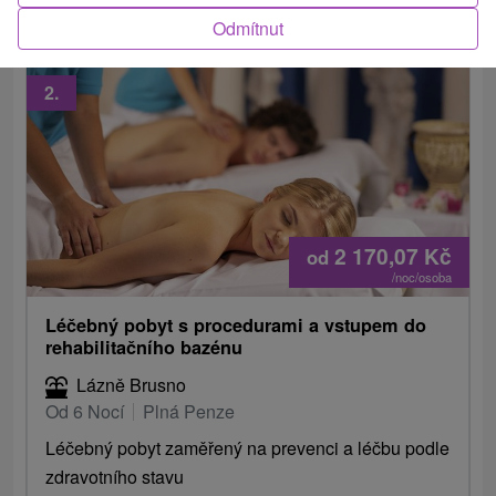
Odmítnut
2.
2 170,07
Kč
od
/noc/osoba
Léčebný pobyt s procedurami a vstupem do
rehabilitačního bazénu
Lázně Brusno
Od 6 Nocí
Plná Penze
Léčebný pobyt zaměřený na prevenci a léčbu podle
zdravotního stavu