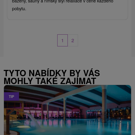
bazény, sauny a římský styl relaxace v ceně každého
pobytu.
1
2
TYTO NABÍDKY BY VÁS
MOHLY TAKÉ ZAJÍMAT
TIP