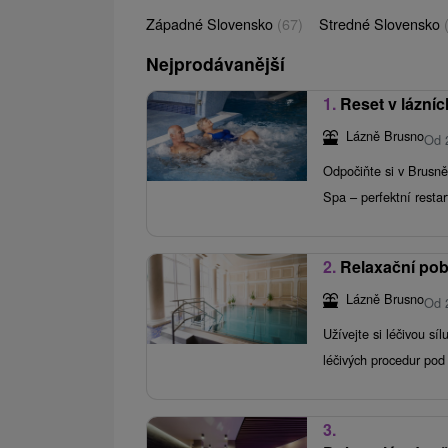
Západné Slovensko
(67)
Stredné Slovensko
Nejprodávanější
1.
Reset v lázní
Lázně Brusno
Od 
Odpočiňte si v Brusně
Spa – perfektní restart
2.
Relaxační pob
Lázně Brusno
Od 
Užívejte si léčivou s
léčivých procedur pod
3.