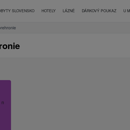
OBYTY SLOVENSKO
HOTELY
LÁZNĚ
DÁRKOVÝ POUKAZ
U 
rehronie
ronie
 název hotelu.