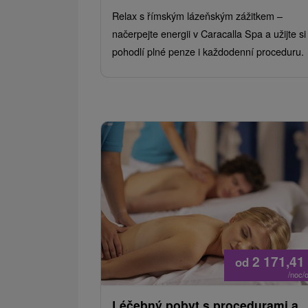
Relax s římským lázeňským zážitkem –
načerpejte energii v Caracalla Spa a užijte si
pohodlí plné penze i každodenní proceduru.
2 171,41
od
/noc/
Léčebný pobyt s procedurami a