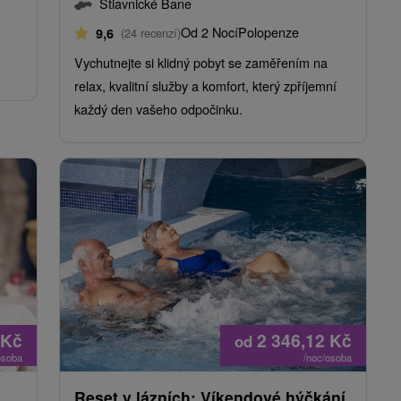
Štiavnické Bane
Od 2 Nocí
Polopenze
9,6
(24 recenzí)
Vychutnejte si klidný pobyt se zaměřením na
relax, kvalitní služby a komfort, který zpříjemní
každý den vašeho odpočinku.
Kč
2 346,12
Kč
od
osoba
/noc/osoba
Reset v lázních: Víkendové hýčkání