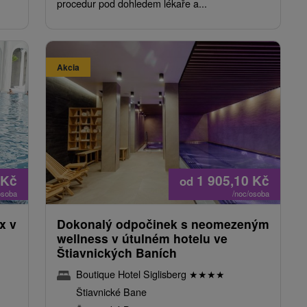
procedur pod dohledem lékaře a...
Akcia
Kč
1 905,10
Kč
od
osoba
/noc/osoba
x v
Dokonalý odpočinek s neomezeným
wellness v útulném hotelu ve
Štiavnických Baních
Boutique Hotel Siglisberg
★
★
★
★
Štiavnické Bane