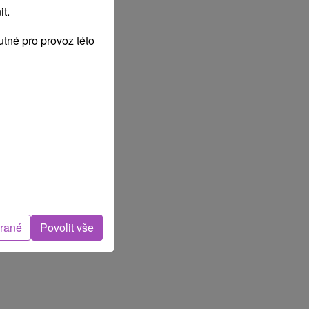
t.
tné pro provoz této
brané
Povolit vše