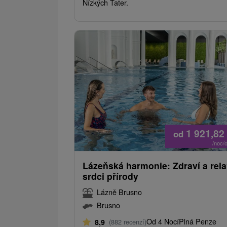
Nízkých Tater.
1 921,82
od
/noc/
Lázeňská harmonie: Zdraví a rela
srdci přírody
Lázně Brusno
Brusno
Od 4 Nocí
Plná Penze
8,9
(882 recenzí)