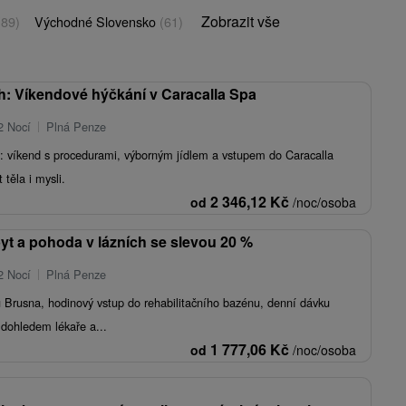
Zobrazit vše
(89)
Východné Slovensko
(61)
ch: Víkendové hýčkání v Caracalla Spa
2 Nocí
Plná Penze
: víkend s procedurami, výborným jídlem a vstupem do Caracalla
 těla i mysli.
2 346,12
Kč
od
/noc/osoba
yt a pohoda v lázních se slevou 20 %
2 Nocí
Plná Penze
ílu Brusna, hodinový vstup do rehabilitačního bazénu, denní dávku
 dohledem lékaře a...
1 777,06
Kč
od
/noc/osoba