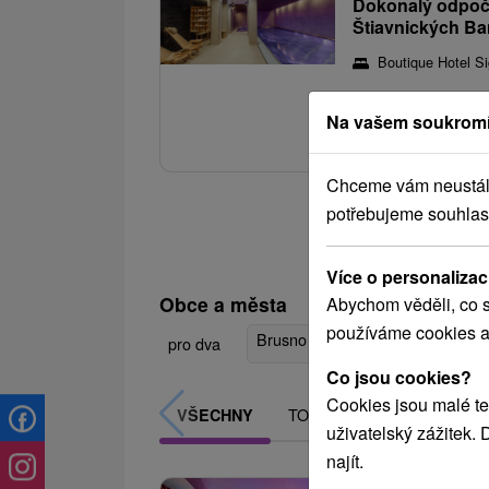
Dokonalý odpoči
Štiavnických Ba
Boutique Hotel Si
Vychutnejte si klidný 
Na vašem soukromí
zpříjemní každý den 
Chceme vám neustále 
potřebujeme souhlas
Více o personalizac
Obce a města
Abychom věděli, co s
používáme cookies a
Brusno
(6)
Tále
(1)
Štiavnic
pro dva
Co jsou cookies?
Cookies jsou malé te
TOP - NEJPRODÁVANĚJŠÍ
VŠECHNY
uživatelský zážitek.
najít.