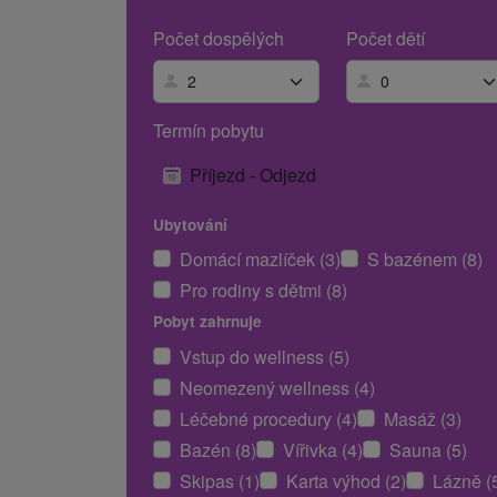
Počet dospělých
Počet dětí
Termín pobytu
Příjezd - Odjezd
Ubytování
Domácí mazlíček (3)
S bazénem (8)
Pro rodiny s dětmi (8)
Pobyt zahrnuje
Vstup do wellness (5)
Neomezený wellness (4)
Léčebné procedury (4)
Masáž (3)
Bazén (8)
Vířivka (4)
Sauna (5)
Skipas (1)
Karta výhod (2)
Lázně (