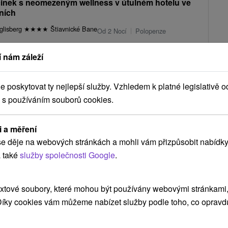
nek s neomezeným wellness v útulném hotelu ve
ních
glisberg
★
★
★
★
Štiavnické Bane
Od 2 Nocí
Polopenze
pobyt se zaměřením na relax, kvalitní služby a komfort, který
 nám záleží
vašeho odpočinku.
1 905,10
Kč
od
/noc/osoba
poskytovat ty nejlepší služby. Vzhledem k platné legislativě o
 s používáním souborů cookies.
Zobrazit více
i a měření
e děje na webových stránkách a mohli vám přizpůsobit nabídky
 také
služby společnosti Google
.
ké Bane
(1)
Jasná
(1)
xtové soubory, které mohou být používány webovými stránkami, 
NEJLEVNĚJŠÍ
NEJDRAŽŠÍ
PODLE HODNOCENÍ
 Díky cookies vám můžeme nabízet služby podle toho, co opravd