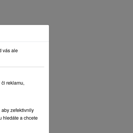
d vás ale
 či reklamu,
aby zefektivnily
u hledáte a chcete