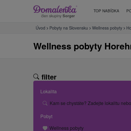
TOP NABÍDKA
P
člen skupiny
Sorger
Úvod
Pobyty na Slovensku
Wellness pobyty
Ho
Wellness pobyty Horeh
filter
Lokalita
Kam se chystáte? Zadejte lokalitu nebo
Pobyt
Wellness pobyty