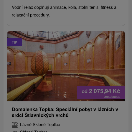
Vodní relax doplňují animace, kola, stolní tenis, fitness a
relaxační procedury.
TIP
2 075,94
Kč
od
/noc/osoba
Domalenka Topka: Speciální pobyt v lázních v
srdci Štiavnických vrchů
Lázně Sklené Teplice
Sklené Teplice