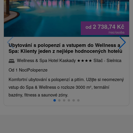
2 738,74
Kč
od
/noc/osoba
Ubytování s polopenzí a vstupem do Wellness a
Spa: Klienty jeden z nejlépe hodnocených hotelů
Wellness & Spa Hotel Kaskady
★
★
★
★
Sliač - Sielnica
Od 1 Noci
Polopenze
Komfortní ubytování s polopenzí a pitím. Užijte si neomezený
vstup do Spa & Wellness o rozloze 3000 m², termální
bazény, fitness a saunové zóny.