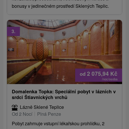
bonusy v jedinečném prostředí Sklených Teplic.
3.
2 075,94
Kč
od
/noc/osoba
Domalenka Topka: Speciální pobyt v lázních v
srdci Štiavnických vrchů
Lázně Sklené Teplice
Od 2 Nocí
Plná Penze
Pobyt zahrnuje vstupní lékařskou prohlídku, 2