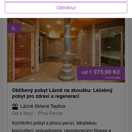
vašeho odpočinku.
Odmítnut
2.
1 975,90
Kč
od
/noc/osoba
Oblíbený pobyt Lázně na zkoušku: Léčebný
pobyt pro zdraví a regeneraci
Lázně Sklené Teplice
Od 4 Nocí
Plná Penze
Komfortní pobyt s plnou penzí, lékařskou
konzultací, procedurami, neomezeným fitness a