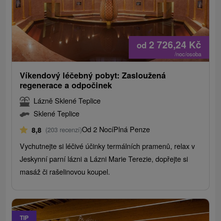
2 726,24
Kč
od
/noc/osoba
Víkendový léčebný pobyt: Zasloužená
regenerace a odpočinek
Lázně Sklené Teplice
Sklené Teplice
Od 2 Nocí
Plná Penze
8,8
(203 recenzí)
Vychutnejte si léčivé účinky termálních pramenů, relax v
Jeskynní parní lázni a Lázni Marie Terezie, dopřejte si
masáž či rašelinovou koupel.
TIP