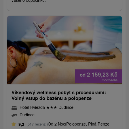
2 159,23
Kč
od
/noc/osoba
Víkendový wellness pobyt s procedurami:
Volný vstup do bazénu a polopenze
Hotel Hviezda
★
★
★
Dudince
Dudince
Od 2 Nocí
Polopenze, Plná Penze
9,2
(517 recenzí)