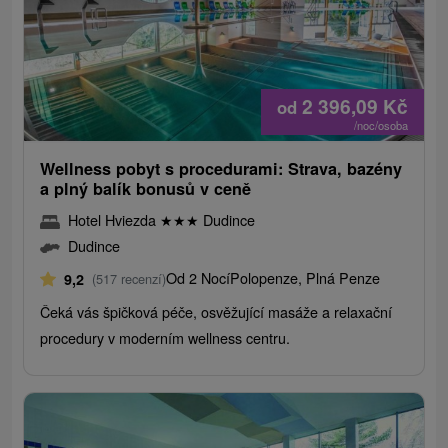
2 396,09
Kč
od
/noc/osoba
Wellness pobyt s procedurami: Strava, bazény
a plný balík bonusů v ceně
Hotel Hviezda
★
★
★
Dudince
Dudince
Od 2 Nocí
Polopenze, Plná Penze
9,2
(517 recenzí)
Čeká vás špičková péče, osvěžující masáže a relaxační
procedury v moderním wellness centru.