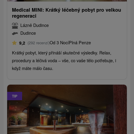
Medical MINI: Krátký léčebný pobyt pro velkou
regeneraci
Lázně Dudince
Dudince
Od 3 Nocí
Plná Penze
9,2
(292 recenzí)
Krátký pobyt, který přináší skutečné výsledky. Relax,
procedury a léčivá voda – vše, co vaše tělo potřebuje, i
když máte málo času.
TIP