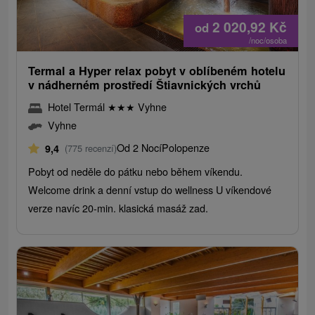
2 020,92
Kč
od
/noc/osoba
Termal a Hyper relax pobyt v oblíbeném hotelu
v nádherném prostředí Štiavnických vrchů
Hotel Termál
★
★
★
Vyhne
Vyhne
Od 2 Nocí
Polopenze
9,4
(775 recenzí)
Pobyt od neděle do pátku nebo během víkendu.
Welcome drink a denní vstup do wellness U víkendové
verze navíc 20-min. klasická masáž zad.