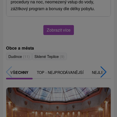
procedury na noc, neomezený vstup do vody,
zážitkový program a bonusy dle délky pobytu.
Zobrazit více
Obce a města
Dudince
(11)
Sklené Teplice
(9)
TOP - NEJPRODÁVANĚJŠÍ
NEJLEVNĚJŠ
VŠECHNY