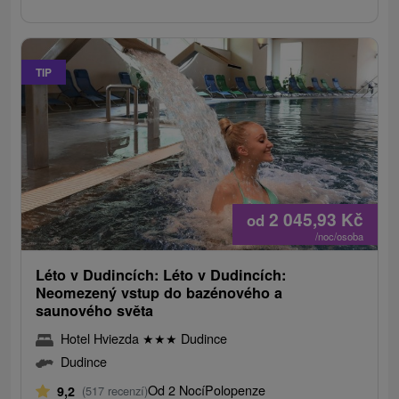
TIP
2 045,93
Kč
od
/noc/osoba
Léto v Dudincích: Léto v Dudincích:
Neomezený vstup do bazénového a
saunového světa
Hotel Hviezda
★
★
★
Dudince
Dudince
Od 2 Nocí
Polopenze
9,2
(517 recenzí)