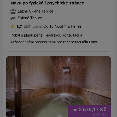
stavu po fyzické i psychické stránce
Lázně Sklené Teplice
Sklené Teplice
Od 10 Nocí
Plná Penze
8,7
(267 recenzí)
Pobyt s plnou penzí, lékařskou konzultací a
každodenními procedurami pro regeneraci těla i mysli.
2 576,17
Kč
od
/noc/osoba