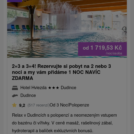
1 719,53
Kč
od
/noc/osoba
2=3 a 3=4! Rezervujte si pobyt na 2 nebo 3
noci a my vám přidáme 1 NOC NAVÍC
ZDARMA
Hotel Hviezda
★
★
★
Dudince
Dudince
Od 3 Nocí
Polopenze
9,2
(517 recenzí)
Relax v Dudincích s polopenzí a neomezeným vstupem
do bazénu či vířivky. V ceně masáž, rašelinový zábal,
hydroterapii a balíček exkluzivních bonusů.