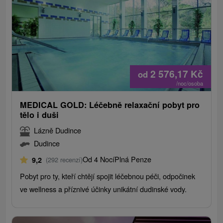
2 576,17
Kč
od
/noc/osoba
MEDICAL GOLD: Léčebně relaxační pobyt pro
tělo i duši
Lázně Dudince
Dudince
Od 4 Nocí
Plná Penze
9,2
(292 recenzí)
Pobyt pro ty, kteří chtějí spojit léčebnou péči, odpočinek
ve wellness a příznivé účinky unikátní dudinské vody.