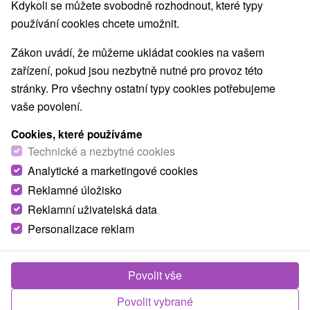
Nejprodávanější
Kdykoli se můžete svobodně rozhodnout, které typy
používání cookies chcete umožnit.
1.
Zákon uvádí, že můžeme ukládat cookies na vašem
zařízení, pokud jsou nezbytně nutné pro provoz této
stránky. Pro všechny ostatní typy cookies potřebujeme
vaše povolení.
Cookies, které používáme
1 909,12
Kč
od
Technické a nezbytné cookies
/noc/osoba
Analytické a marketingové cookies
Reklamné úložisko
Dokonalý odpočinek s neomezeným wellness
v útulném hotelu ve Štiavnických Baních
Reklamní uživatelská data
Personalizace reklam
Boutique Hotel Siglisberg
★
★
★
★
Štiavnické
Bane
Od 2 Nocí
Polopenze
Povolit vše
Vychutnejte si klidný pobyt se zaměřením na relax,
kvalitní služby a komfort, který zpříjemní každý den
Povolit vybrané