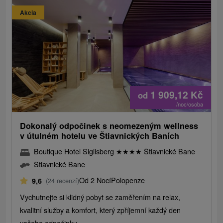
Akcia
1 909,12
Kč
od
/noc/osoba
Dokonalý odpočinek s neomezeným wellness
v útulném hotelu ve Štiavnických Baních
Boutique Hotel Siglisberg
★
★
★
★
Štiavnické Bane
Štiavnické Bane
Od 2 Nocí
Polopenze
9,6
(24 recenzí)
Vychutnejte si klidný pobyt se zaměřením na relax,
kvalitní služby a komfort, který zpříjemní každý den
vašeho odpočinku.