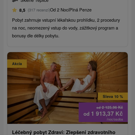
Od 2 Nocí
Plná Penze
8,5
(317 recenzí)
Pobyt zahrnuje vstupní lékařskou prohlídku, 2 procedury
na noc, neomezený vstup do vody, zážitkový program a
bonusy dle délky pobytu.
Akcia
Sleva 10 %
2 125,96
Kč
od
1 913,37
Kč
od
/noc/osoba
Léčebný pobyt Zdraví: Zlepšení zdravotního