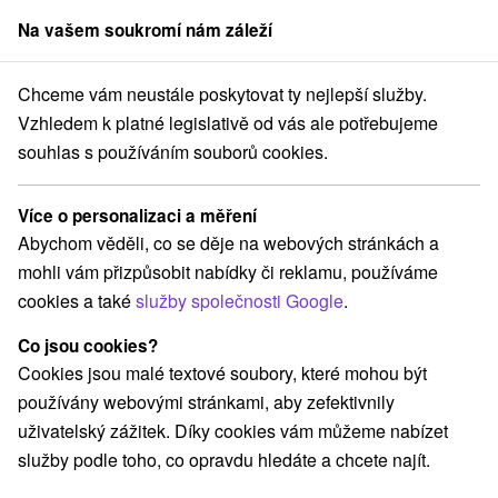
Na vašem soukromí nám záleží
člen skupiny
Sorger
Chceme vám neustále poskytovat ty nejlepší služby.
Pobyty na Slovensku
Relaxační pobyty
Štiavnické vrchy
Vzhledem k platné legislativě od vás ale potřebujeme
souhlas s používáním souborů cookies.
Relaxační pobyty Štiavnické vrchy
Více o personalizaci a měření
Kategorie
Abychom věděli, co se děje na webových stránkách a
mohli vám přizpůsobit nabídky či reklamu, používáme
Všechny kategorie
Pobyty v akci
(9)
cookies a také
služby společnosti Google
.
Wellness pobyty
Víkendové pobyty
(16)
(17)
Romantické pobyty
Pobyty pro seniory
(4)
(4)
Co jsou cookies?
Rodinné pobyty
(10)
Cookies jsou malé textové soubory, které mohou být
používány webovými stránkami, aby zefektivnily
uživatelský zážitek. Díky cookies vám můžeme nabízet
Vyberte lokalitu nebo termín
služby podle toho, co opravdu hledáte a chcete najít.