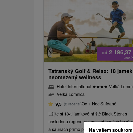
2 196,37
od
/noc/
Tatranský Golf & Relax: 18 jamek
neomezený wellness
Hotel International
★
★
★
★
Veľká Lomni
Veľká Lomnica
Od 1 Noci
Snídaně
9,5
(2 recenzí)
Užijte si 18-ti jamkové hřiště Black Stork s
následnou regenerací ve vyhřívaných bazén
a saunách přímo pod panoramatem Tater.
Na vašem soukromí