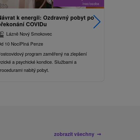
/noc/osoba
Návrat k energii: Ozdravný pobyt po
Nejprodá
překonání COVIDu
pobyt s
balíkem 
Lázně Nový Smokovec
Grand 
d 10 Nocí
Plná Penze
Od 2 Nocí
Al
ostcovidový program zaměřený na zlepšení
Užijte si pe
yzické a psychické kondice. Službami a
kde se skvěl
rocedurami nabitý pobyt.
služby pro c
zobrazit všechny