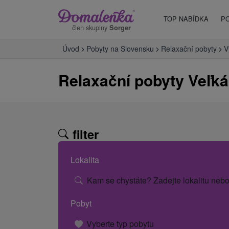
TOP NABÍDKA
P
člen skupiny
Sorger
Úvod
Pobyty na Slovensku
Relaxační pobyty
V
Relaxační pobyty Veľk
filter
Lokalita
Kam se chystáte? Zadejte lokalitu nebo
Pobyt
Vyberte typ pobytu