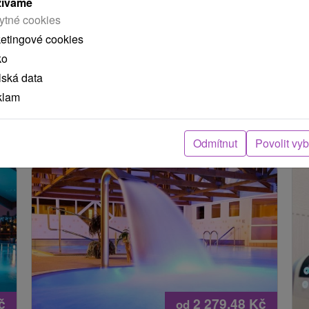
žíváme
ží
ytné cookies
ketingové cookies
ko
lská data
klam
Odmítnut
Povolit vy
 MOHLY TAKÉ ZAJÍMAT
č
2 279,48
Kč
od