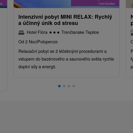
ba
/noc/osoba
Intenzivní pobyt MINI RELAX: Rychlý
a účinný únik od stresu
Hotel Flóra
★
★
★
Trenčianske Teplice
Od 2 Nocí
Polopenze
O
Relaxační pobyt se 2 léčebnými procedurami a
P
vstupem do bazénového a saunového světa rychle
f
doplní síly a energii.
p
.