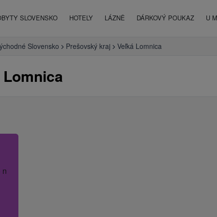
OBYTY SLOVENSKO
HOTELY
LÁZNĚ
DÁRKOVÝ POUKAZ
U 
ýchodné Slovensko
Prešovský kraj
Veľká Lomnica
á Lomnica
 název hotelu.