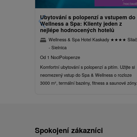
/noc/oso
Ubytování s polopenzí a vstupem do
Wellness a Spa: Klienty jeden z
nejlépe hodnocených hotelů
Wellness & Spa Hotel Kaskady
★
★
★
★
Sliač
- Sielnica
Od 1 Noci
Polopenze
Komfortní ubytování s polopenzí a pitím. Užijte si
neomezený vstup do Spa & Wellness o rozloze
3000 m², termální bazény, fitness a saunové zóny
Spokojení zákazníci