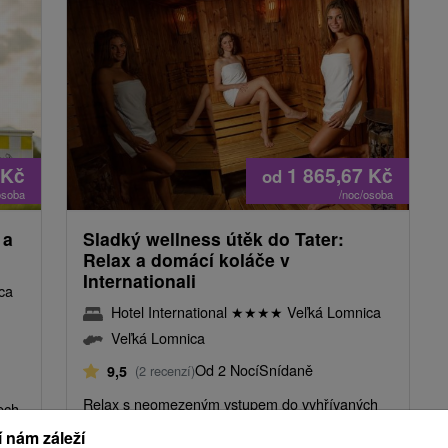
Kč
1 865,67
Kč
od
osoba
/noc/osoba
 a
Sladký wellness útěk do Tater:
Relax a domácí koláče v
Internationali
ca
Hotel International
★
★
★
★
Veľká Lomnica
Veľká Lomnica
Od 2 Nocí
Snídaně
9,5
(2 recenzí)
Relax s neomezeným vstupem do vyhřívaných
ech
bazénů, domácími koláči z hotelové cukrárny a
 nám záleží