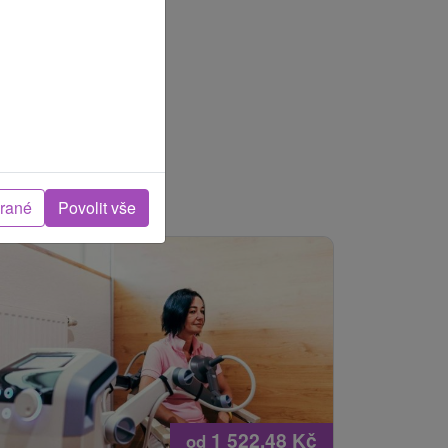
brané
Povolit vše
1 522,48
Kč
od