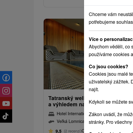
Chceme vám neustále 
potřebujeme souhlas
Více o personalizac
Abychom věděli, co s
používáme cookies a
Co jsou cookies?
Cookies jsou malé te
3 032,49
od
uživatelský zážitek.
/noc/
najít.
Tatranský wellness restart s mas
Kdykoli se můžete sv
a výhledem na štíty
Hotel International
★
★
★
★
Veľká Lomni
Zákon uvádí, že může
Veľká Lomnica
stránky. Pro všechny
Od 2 Nocí
Polopenze
9,5
(2 recenzí)