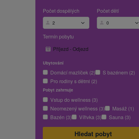
Počet dospělých
Počet dětí
Termín pobytu
Příjezd - Odjezd
Ubytování
Domácí mazlíček (2)
S bazénem (2)
Pro rodiny s dětmi (2)
Pobyt zahrnuje
Vstup do wellness (3)
Neomezený wellness (3)
Masáž (1)
Bazén (3)
Vířivka (3)
Sauna (3)