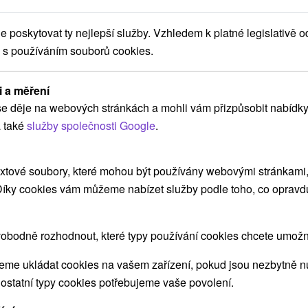
exkluzivním výhledem na tatranské štíty.
poskytovat ty nejlepší služby. Vzhledem k platné legislativě o
 s používáním souborů cookies.
i a měření
e děje na webových stránkách a mohli vám přizpůsobit nabídky
 také
služby společnosti Google
.
xtové soubory, které mohou být používány webovými stránkami, 
Kč
 Díky cookies vám můžeme nabízet služby podle toho, co opravd
osoba
áží
obodně rozhodnout, které typy používání cookies chcete umožni
ca
me ukládat cookies na vašem zařízení, pokud jsou nezbytně nu
 ostatní typy cookies potřebujeme vaše povolení.