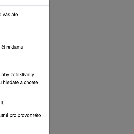
d vás ale
 či reklamu,
aby zefektivnily
u hledáte a chcete
t.
tné pro provoz této