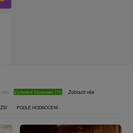
Zobrazit vše
(106)
Východné Slovensko
(72)
ŽŠÍ
PODLE HODNOCENÍ