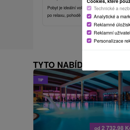
Cookies, které pou
Pobyt je ideální volbou pro všechny, kteří tou
Technické a nezb
po relaxu, pohodě a prvotřídních službách.
Analytické a mar
Reklamné úložis
Reklamní uživate
Personalizace re
TYTO NABÍDKY BY VÁS
TIP
2 732,98
K
od