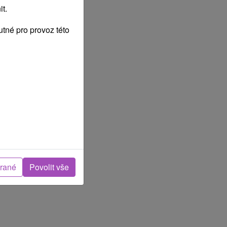
t.
tné pro provoz této
brané
Povolit vše