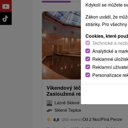
Kdykoli se můžete sv
Zákon uvádí, že může
stránky. Pro všechny
Cookies, které pou
Technické a nezb
Analytické a mar
Reklamné úložis
Reklamní uživate
2 726,24
od
Personalizace re
/noc/
Víkendový léčebný pobyt:
Zasloužená regenerace a odpoči
Lázně Sklené Teplice
Sklené Teplice
Od 2 Nocí
Plná Penze
8,8
(203 recenzí)