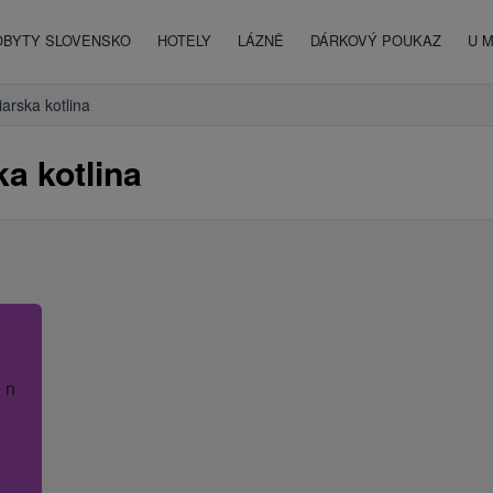
OBYTY SLOVENSKO
HOTELY
LÁZNĚ
DÁRKOVÝ POUKAZ
U 
iarska kotlina
a kotlina
 název hotelu.