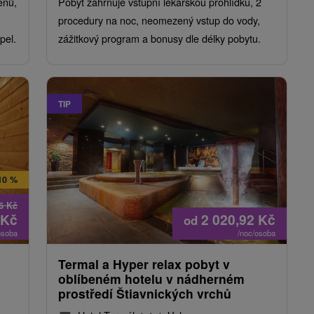
enů,
Pobyt zahrnuje vstupní lékařskou prohlídku, 2
procedury na noc, neomezený vstup do vody,
pel.
zážitkový program a bonusy dle délky pobytu.
TIP
10 %
96
Kč
Kč
2 020,92
Kč
od
osoba
/noc/osoba
Termal a Hyper relax pobyt v
oblíbeném hotelu v nádherném
prostředí Štiavnických vrchů