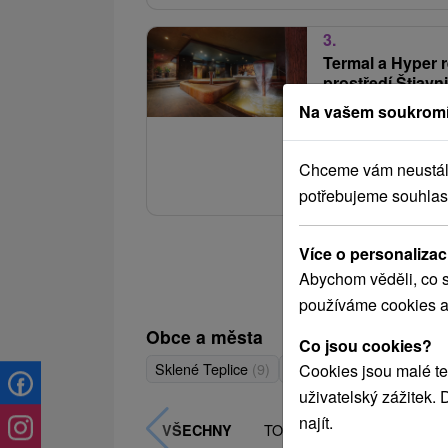
3.
Termal a Hyper 
prostředí Štiav
Na vašem soukromí
Hotel Termál
★
★
Pobyt od neděle do p
Chceme vám neustále 
U víkendové verze nav
potřebujeme souhlas
Více o personalizac
Abychom věděli, co s
používáme cookies a
Obce a města
Co jsou cookies?
Sklené Teplice
(9)
Vyhne
(2)
Cookies jsou malé te
uživatelský zážitek.
najít.
TOP - NEJPRODÁVANĚJŠÍ
VŠECHNY