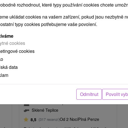
obodně rozhodnout, které typy používání cookies chcete umožni
me ukládat cookies na vašem zařízení, pokud jsou nezbytně nu
TIP
 ostatní typy cookies potřebujeme vaše povolení.
žíváme
ytné cookies
ketingové cookies
ko
lská data
Kč
2 075,94
Kč
od
klam
osoba
/noc/osoba
Domalenka Topka: Speciální pobyt
nek
v lázních v srdci Štiavnických vrchů
Odmítnut
Povolit vy
Lázně Sklené Teplice
Sklené Teplice
Od 2 Nocí
Plná Penze
8,5
(317 recenzí)