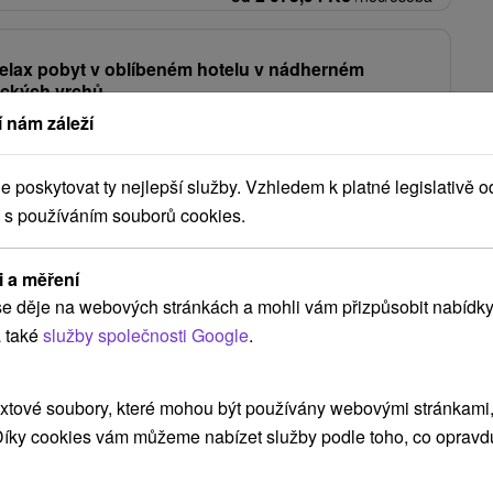
relax pobyt v oblíbeném hotelu v nádherném
nických vrchů
 nám záleží
★
Vyhne
Od 2 Nocí
Polopenze
átku nebo během víkendu. Welcome drink a denní vstup do wellness
poskytovat ty nejlepší služby. Vzhledem k platné legislativě o
íc 20-min. klasická masáž zad.
 s používáním souborů cookies.
2 020,92
Kč
od
/noc/osoba
i a měření
Zobrazit více
e děje na webových stránkách a mohli vám přizpůsobit nabídky
 také
služby společnosti Google
.
xtové soubory, které mohou být používány webovými stránkami, 
 Díky cookies vám můžeme nabízet služby podle toho, co opravd
NEJLEVNĚJŠÍ
NEJDRAŽŠÍ
PODLE HODNOCENÍ