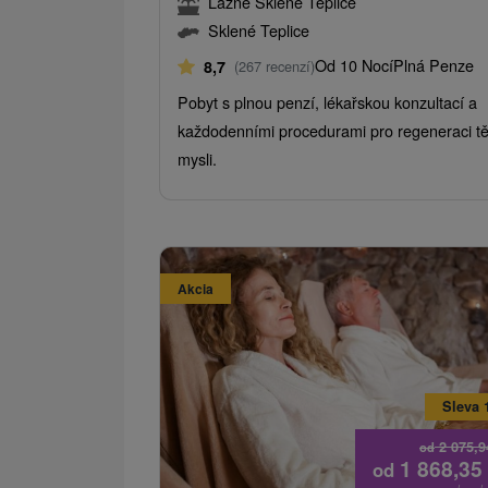
Lázně Sklené Teplice
Sklené Teplice
Od 10 Nocí
Plná Penze
8,7
(267 recenzí)
Pobyt s plnou penzí, lékařskou konzultací a
každodenními procedurami pro regeneraci těl
mysli.
Akcia
Sleva 
2 075,
od
1 868,35
od