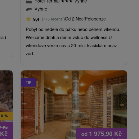
Hotel Termál
★
★
★
Vyhne
Vyhne
Od 2 Nocí
Polopenze
9,4
(775 recenzí)
Pobyt od neděle do pátku nebo během víkendu.
a i
Welcome drink a denní vstup do wellness U
víkendové verze navíc 20-min. klasická masáž
zad.
TIP
10 %
94
Kč
Kč
1 975,90
Kč
od