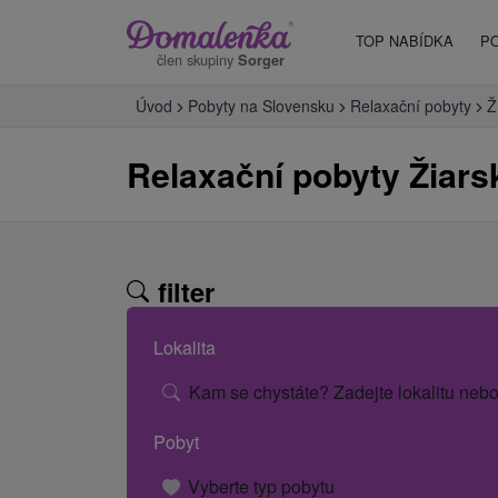
TOP NABÍDKA
P
člen skupiny
Sorger
Úvod
Pobyty na Slovensku
Relaxační pobyty
Ž
Relaxační pobyty Žiarsk
filter
Lokalita
Kam se chystáte? Zadejte lokalitu nebo
Pobyt
Vyberte typ pobytu