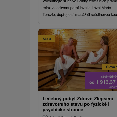
Vychutnejte si léčivé účinky termálních pram
relax v Jeskynní parní lázni a Lázni Marie
Terezie, dopřejte si masáž či rašelinovou kou
Akcia
Sleva 
2 125,
od
1 913,37
od
/noc/
Léčebný pobyt Zdraví: Zlepšení
zdravotního stavu po fyzické i
psychické stránce