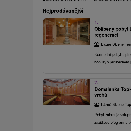
Nejprodávanější
1.
Oblíbený pobyt 
regeneraci
Lázně Sklené Tep
Komfortní pobyt s pln
bonusy v jedinečném p
2.
Domalenka Topka:
vrchů
Lázně Sklené Tep
Pobyt zahrnuje vstupn
zážitkový program a b