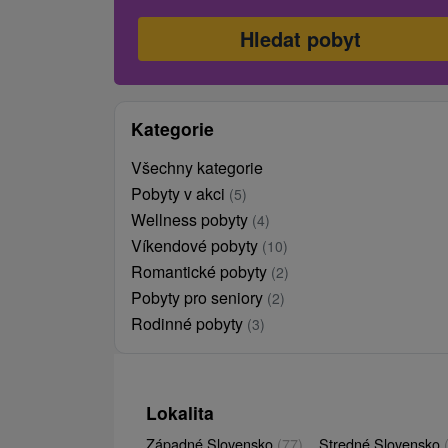
Kategorie
Všechny kategorie
Pobyty v akci
(5)
Wellness pobyty
(4)
Víkendové pobyty
(10)
Romantické pobyty
(2)
Pobyty pro seniory
(2)
Rodinné pobyty
(3)
Lokalita
Západné Slovensko
(77)
Stredné Slovensko