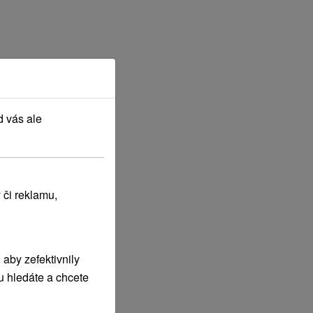
d vás ale
 či reklamu,
aby zefektivnily
u hledáte a chcete