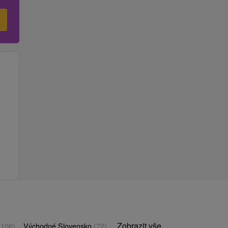
Zobrazit vše
(106)
Východné Slovensko
(72)