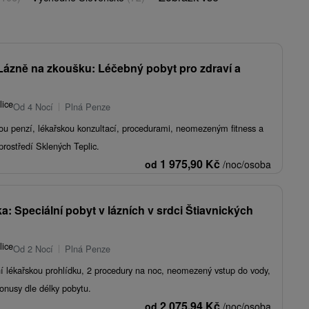
Lázně na zkoušku: Léčebný pobyt pro zdraví a
lice
Od 4 Nocí
Plná Penze
ou penzí, lékařskou konzultací, procedurami, neomezeným fitness a
rostředí Sklených Teplic.
1 975,90
Kč
od
/noc/osoba
 Speciální pobyt v lázních v srdci Štiavnických
lice
Od 2 Nocí
Plná Penze
í lékařskou prohlídku, 2 procedury na noc, neomezený vstup do vody,
onusy dle délky pobytu.
2 075,94
Kč
od
/noc/osoba