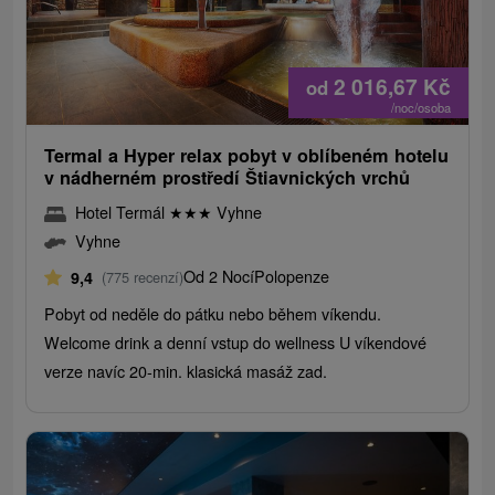
2 016,67
Kč
od
/noc/osoba
Termal a Hyper relax pobyt v oblíbeném hotelu
v nádherném prostředí Štiavnických vrchů
Hotel Termál
★
★
★
Vyhne
Vyhne
Od 2 Nocí
Polopenze
9,4
(775 recenzí)
Pobyt od neděle do pátku nebo během víkendu.
Welcome drink a denní vstup do wellness U víkendové
verze navíc 20-min. klasická masáž zad.