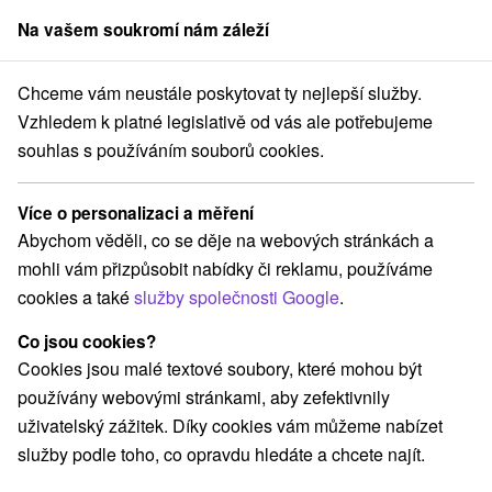
Na vašem soukromí nám záleží
člen skupiny
Sorger
Chceme vám neustále poskytovat ty nejlepší služby.
Pobyty na Slovensku
Wellness pobyty
Žiarska kotlina
Vzhledem k platné legislativě od vás ale potřebujeme
souhlas s používáním souborů cookies.
Wellness pobyty Žiarska kotlina
Více o personalizaci a měření
Kategorie
Abychom věděli, co se děje na webových stránkách a
mohli vám přizpůsobit nabídky či reklamu, používáme
Všechny kategorie
Pobyty v akci
(5)
cookies a také
služby společnosti Google
.
Wellness pobyty
Víkendové pobyty
(4)
(10)
Romantické pobyty
Pobyty pro seniory
(2)
(2)
Co jsou cookies?
Rodinné pobyty
(3)
Cookies jsou malé textové soubory, které mohou být
používány webovými stránkami, aby zefektivnily
uživatelský zážitek. Díky cookies vám můžeme nabízet
Vyberte lokalitu nebo termín
služby podle toho, co opravdu hledáte a chcete najít.