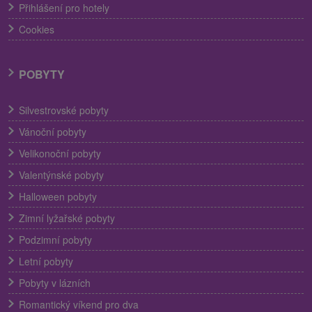
Přihlášení pro hotely
Cookies
POBYTY
Silvestrovské pobyty
Vánoční pobyty
Velikonoční pobyty
Valentýnské pobyty
Halloween pobyty
Zimní lyžařské pobyty
Podzimní pobyty
Letní pobyty
Pobyty v lázních
Romantický víkend pro dva