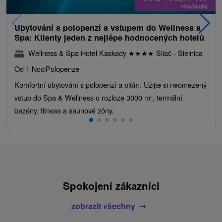
/noc/osoba
Ubytování s polopenzí a vstupem do Wellness a
Spa: Klienty jeden z nejlépe hodnocených hotelů
Wellness & Spa Hotel Kaskady
★
★
★
★
Sliač - Sielnica
Od 1 Noci
Polopenze
Komfortní ubytování s polopenzí a pitím. Užijte si neomezený
vstup do Spa & Wellness o rozloze 3000 m², termální
bazény, fitness a saunové zóny.
Spokojení zákazníci
zobrazit všechny