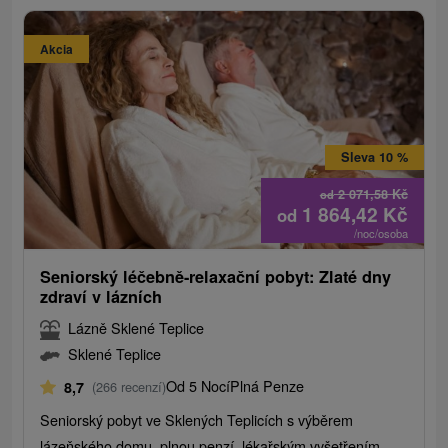
Akcia
Sleva 10 %
2 071,58
Kč
od
1 864,42
Kč
od
/noc/osoba
Seniorský léčebně-relaxační pobyt: Zlaté dny
zdraví v lázních
Lázně Sklené Teplice
Sklené Teplice
Od 5 Nocí
Plná Penze
8,7
(266 recenzí)
Seniorský pobyt ve Sklených Teplicích s výběrem
lázeňského domu, plnou penzí, lékařským vyšetřením,