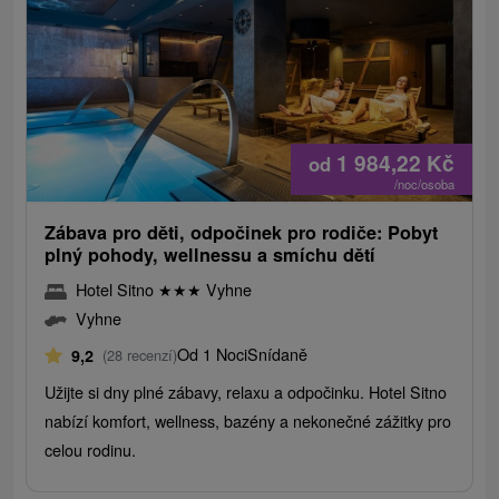
1 984,22
Kč
od
/noc/osoba
Zábava pro děti, odpočinek pro rodiče: Pobyt
plný pohody, wellnessu a smíchu dětí
Hotel Sitno
★
★
★
Vyhne
Vyhne
Od 1 Noci
Snídaně
9,2
(28 recenzí)
Užijte si dny plné zábavy, relaxu a odpočinku. Hotel Sitno
nabízí komfort, wellness, bazény a nekonečné zážitky pro
celou rodinu.