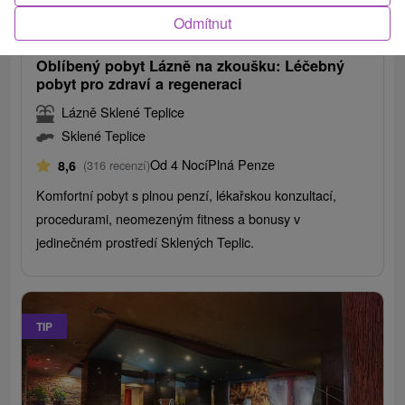
1 971,74
Kč
od
Odmítnut
/noc/osoba
Oblíbený pobyt Lázně na zkoušku: Léčebný
pobyt pro zdraví a regeneraci
Lázně Sklené Teplice
Sklené Teplice
Od 4 Nocí
Plná Penze
8,6
(316 recenzí)
Komfortní pobyt s plnou penzí, lékařskou konzultací,
procedurami, neomezeným fitness a bonusy v
jedinečném prostředí Sklených Teplic.
TIP