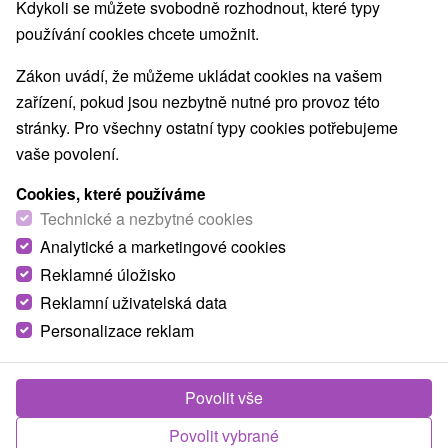
Nejprodávanější
Kdykoli se můžete svobodně rozhodnout, které typy
používání cookies chcete umožnit.
Zákon uvádí, že můžeme ukládat cookies na vašem
Obce a města
zařízení, pokud jsou nezbytně nutné pro provoz této
stránky. Pro všechny ostatní typy cookies potřebujeme
Vyhne
(2)
Sklené Teplice
(2)
pro dva
vaše povolení.
Cookies, které používáme
TOP - NEJPRODÁVANĚJŠÍ
NEJLEVNĚJŠ
VŠECHNY
Technické a nezbytné cookies
Analytické a marketingové cookies
Reklamné úložisko
TIP
Reklamní uživatelská data
Personalizace reklam
Povolit vše
Povolit vybrané