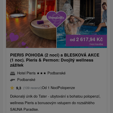
2 617,94
Kč
od
/noc/osoba
PIERIS POHODA (2 noci) a BLESKOVÁ AKCE
(1 noc). Pieris & Permon: Dvojitý wellness
zážitek
Hotel Pieris
★
★
★
Podbanské
Podbanské
Od 1 Noci
Polopenze
9,3
(139 recenzí)
Dokonalý únik do Tater - ubytování s bohatou polopenzí,
wellness Pieris a bonusovým vstupem do rozsáhlého
SAUNA Paradise.