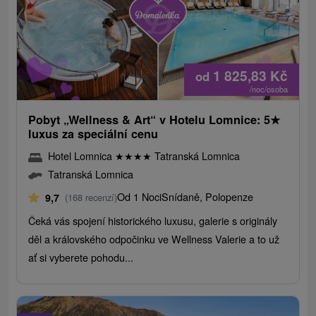
1 825,83
Kč
od
/noc/osoba
Pobyt „Wellness & Art“ v Hotelu Lomnice: 5
★
luxus za speciální cenu
Hotel Lomnica
★
★
★
★
Tatranská Lomnica
Tatranská Lomnica
Od 1 Noci
Snídaně, Polopenze
9,7
(168 recenzí)
Čeká vás spojení historického luxusu, galerie s originály
děl a královského odpočinku ve Wellness Valerie a to už
ať si vyberete pohodu...