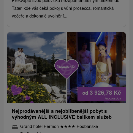
Překvapte svou polovičku nezapomenutelným útěkem do
Tater, kde vás čeká pokoj s vůní prosecca, romantická
večeře a dokonalé uvolnění...
3 926,78
Kč
od
/noc/osoba
Nejprodávanější a nejoblíbenější pobyt s
výhodným ALL INCLUSIVE balíkem služeb
Grand hotel Permon
★
★
★
★
Podbanské