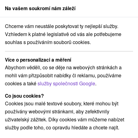
Na vašem soukromí nám záleží
člen skupiny
Sorger
Chceme vám neustále poskytovat ty nejlepší služby.
Pobyty na Slovensku
Romantický víkend pro dva
Vysoké Tatry
Vzhledem k platné legislativě od vás ale potřebujeme
souhlas s používáním souborů cookies.
Romantický víkend pro dva Vysoké
Tatry
Více o personalizaci a měření
Abychom věděli, co se děje na webových stránkách a
Kategorie
mohli vám přizpůsobit nabídky či reklamu, používáme
cookies a také
služby společnosti Google
.
Všechny kategorie
Pobyty v akci
(29)
Wellness pobyty
Víkendové pobyty
(41)
(41)
Co jsou cookies?
Romantické pobyty
Pobyty pro seniory
(15)
(19)
Cookies jsou malé textové soubory, které mohou být
Rodinné pobyty
(39)
používány webovými stránkami, aby zefektivnily
uživatelský zážitek. Díky cookies vám můžeme nabízet
služby podle toho, co opravdu hledáte a chcete najít.
Vyberte lokalitu nebo termín