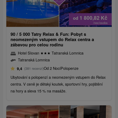
1 800,82
Kč
od
/noc/osoba
90 / 5 000 Tatry Relax & Fun: Pobyt s
neomezeným vstupem do Relax centra a
zábavou pro celou rodinu
Hotel Slovan
★
★
★
Tatranská Lomnica
Tatranská Lomnica
Od 2 Nocí
Polopenze
9,4
(381 recenzí)
Ubytování s polopenzí a neomezeným vstupem do Relax
centra. V ceně je dětský koutek, sportovní hry, pojištění
na hory a sleva 15 % na masáže.