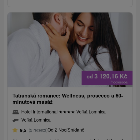
3 120,16
Kč
od
/noc/osoba
Tatranská romance: Wellness, prosecco a 60-
minutová masáž
Hotel International
★
★
★
★
Veľká Lomnica
Veľká Lomnica
Od 2 Nocí
Snídaně
9,5
(2 recenzí)