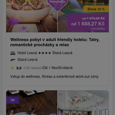
Sleva 10 %
1 875,85
Kč
od
1 688,27
Kč
od
/noc/osoba
Wellness pobyt v adult friendly hotelu: Tatry,
romantické procházky a relax
Hotel Lesná
★
★
★
★
Stará Lesná
Stará Lesná
Od 1 Noci
Snídaně
9,6
(130 recenzí)
Vstup do wellness, fitness a exteriérové work-out zóny.
TIP