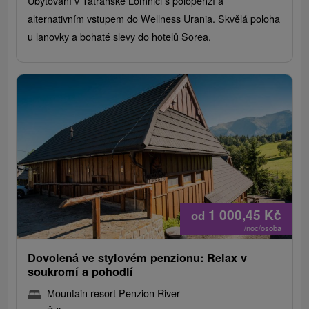
Ubytování v Tatranské Lomnici s polopenzí a
alternativním vstupem do Wellness Urania. Skvělá poloha
u lanovky a bohaté slevy do hotelů Sorea.
1 000,45
Kč
od
/noc/osoba
Dovolená ve stylovém penzionu: Relax v
soukromí a pohodlí
Mountain resort Penzion River