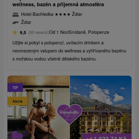
wellness, bazén a příjemná atmosféra
Hotel Bachledka
★
★
★
★
Ždiar
Ždiar
Od 1 Noci
Snídaně, Polopenze
9,5
(50 recenzí)
Užijte si pobyt s polopenzí, uvítacím drinkem a
neomezeným vstupem do wellness a vyhřívaného bazénu
s mořskou vodou včetně dětského bazénu.
TIP
Akcia
1 623,74
Kč