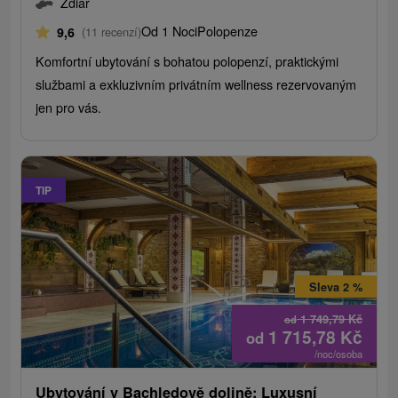
Ždiar
Od 1 Noci
Polopenze
9,6
(11 recenzí)
Komfortní ubytování s bohatou polopenzí, praktickými
službami a exkluzivním privátním wellness rezervovaným
jen pro vás.
TIP
Sleva 2 %
1 749,79
Kč
od
1 715,78
Kč
od
/noc/osoba
Ubytování v Bachledově dolině: Luxusní