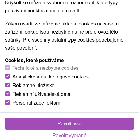
Kdykoli se můžete svobodně rozhodnout, které typy
Nejprodávanější
používání cookies chcete umožnit.
Zákon uvádí, že můžeme ukládat cookies na vašem
1.
zařízení, pokud jsou nezbytně nutné pro provoz této
stránky. Pro všechny ostatní typy cookies potřebujeme
vaše povolení.
Cookies, které používáme
Technické a nezbytné cookies
1 825,83
Kč
Analytické a marketingové cookies
od
/noc/osoba
Reklamné úložisko
Reklamní uživatelská data
Pobyt „Wellness & Art“ v Hotelu Lomnice: 5
★
luxus za speciální cenu
Personalizace reklam
Hotel Lomnica
★
★
★
★
Tatranská Lomnica
Od 1 Noci
Snídaně, Polopenze
Povolit vše
Čeká vás spojení historického luxusu, galerie s
Povolit vybrané
originály děl a královského odpočinku ve Wellness