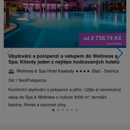
2 738,74
Kč
od
/noc/osoba
Ubytování s polopenzí a vstupem do Wellness a
Spa: Klienty jeden z nejlépe hodnocených hotelů
Wellness & Spa Hotel Kaskady
★
★
★
★
Sliač - Sielnica
Od 1 Noci
Polopenze
Komfortní ubytování s polopenzí a pitím. Užijte si neomezený
vstup do Spa & Wellness o rozloze 3000 m², termální
bazény, fitness a saunové zóny.