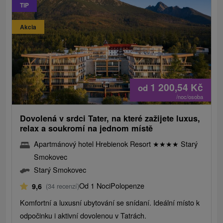
TIP
Akcia
1 200,54
Kč
od
/noc/osoba
Dovolená v srdci Tater, na které zažijete luxus,
relax a soukromí na jednom místě
Apartmánový hotel Hrebienok Resort
★
★
★
★
Starý
Smokovec
Starý Smokovec
Od 1 Noci
Polopenze
9,6
(34 recenzí)
Komfortní a luxusní ubytování se snídaní. Ideální místo k
odpočinku i aktivní dovolenou v Tatrách.