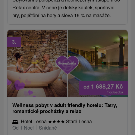
Relax centra. V ceně je dětský koutek, sportovní
hry, pojištění na hory a sleva 15 % na masáže.
3.
1 688,27
Kč
od
/noc/osoba
Wellness pobyt v adult friendly hotelu: Tatry,
romantické procházky a relax
Hotel Lesná
★
★
★
★
Stará Lesná
Od 1 Noci
Snídaně