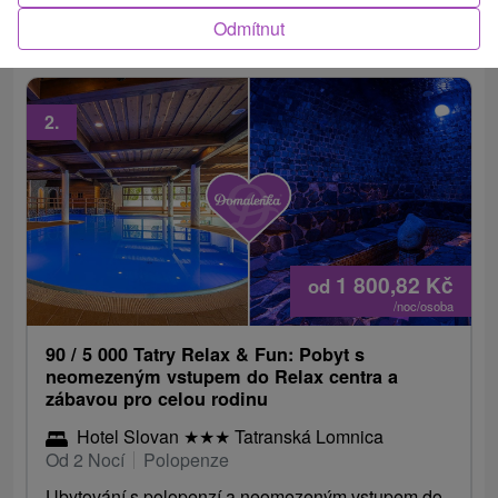
Valerie a to už ať si vyberete pohodu...
Odmítnut
2.
1 800,82
Kč
od
/noc/osoba
90 / 5 000 Tatry Relax & Fun: Pobyt s
neomezeným vstupem do Relax centra a
zábavou pro celou rodinu
Hotel Slovan
★
★
★
Tatranská Lomnica
Od 2 Nocí
Polopenze
Ubytování s polopenzí a neomezeným vstupem do