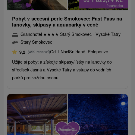
od
/noc/osoba
Pobyt v secesní perle Smokovce: Fast Pass na
lanovky, skipasy a aquaparky v ceně
Grandhotel
★
★
★
★
Starý Smokovec - Vysoké Tatry
Starý Smokovec
Od 1 Noci
Snídaně, Polopenze
9,2
(459 recenzí)
Užijte si pobyt a získejte skipasy/lístky na lanovky do
středisek Jasná a Vysoké Tatry a vstupy do vodních
parků pro každou osobu.