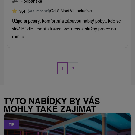
Podbanské
Od 2 Nocí
All Inclusive
9,4
(465 recenzí)
Užijte si pestrý, komfortní a zábavou nabitý pobyt, kde se
skvělé jídlo, vodní atrakce, wellness a služby pro celou
rodinu.
1
2
TYTO NABÍDKY BY VÁS
MOHLY TAKÉ ZAJÍMAT
TIP