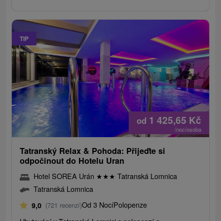
TIP
1 425,65
Kč
od
/noc/osoba
Tatranský Relax & Pohoda: Přijeďte si
odpočinout do Hotelu Uran
Hotel SOREA Urán
★
★
★
Tatranská Lomnica
Tatranská Lomnica
Od 3 Nocí
Polopenze
9,0
(721 recenzí)