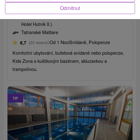
rodinných chvil
Odmítnut
ATLAS Hotel Tatry Tatranské Matliare (původně
Hotel Hutník II.)
Tatranské Matliare
Od 1 Noci
Snídaně, Polopenze
8,7
(23 recenzí)
Komfortní ubytování, bufetová snídaně nebo polopenze,
Kids Zona s kuličkovým bazénem, ​​skluzavkou a
trampolínou.
TIP