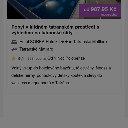
987,95
Kč
od
/noc/osoba
Pobyt v klidném tatranském prostředí s
výhledem na tatranské štíty
Hotel SOREA Hutník I.
★
★
★
Tatranské Matliare
Tatranské Matliare
Od 1 Noci
Polopenze
9,1
(393 recenzí)
Volný vstup do hotelového bazénu, tělocvičny, fitness a
dětské herny, pohádkový dětský koutek a slevy do
wellness a aquaparků v Tatrách.