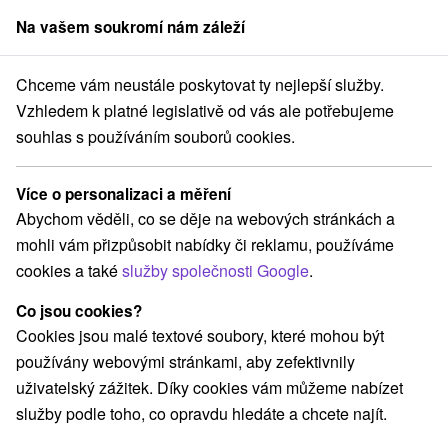
Na vašem soukromí nám záleží
člen skupiny
Sorger
Chceme vám neustále poskytovat ty nejlepší služby.
seniory
Východné Slovensko
Prešovský kraj
Tatranské Matliare
Vzhledem k platné legislativě od vás ale potřebujeme
souhlas s používáním souborů cookies.
Pobyty pro seniory Tatranské
Matliare
Více o personalizaci a měření
Abychom věděli, co se děje na webových stránkách a
Kategorie
mohli vám přizpůsobit nabídky či reklamu, používáme
cookies a také
služby společnosti Google
.
Všechny kategorie
Pobyty v akci
(2)
Víkendové pobyty
Pobyty pro seniory
(2)
(2)
Co jsou cookies?
Rodinné pobyty
(2)
Cookies jsou malé textové soubory, které mohou být
používány webovými stránkami, aby zefektivnily
uživatelský zážitek. Díky cookies vám můžeme nabízet
Vyberte lokalitu nebo termín
služby podle toho, co opravdu hledáte a chcete najít.