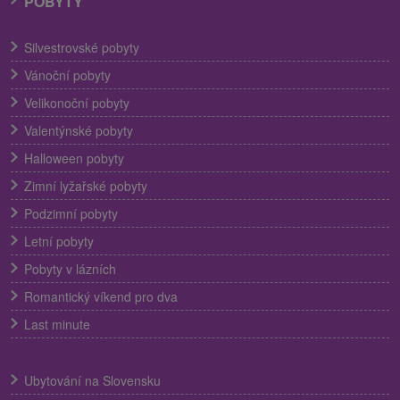
POBYTY
Silvestrovské pobyty
Vánoční pobyty
Velikonoční pobyty
Valentýnské pobyty
Halloween pobyty
Zimní lyžařské pobyty
Podzimní pobyty
Letní pobyty
Pobyty v lázních
Romantický víkend pro dva
Last minute
Ubytování na Slovensku