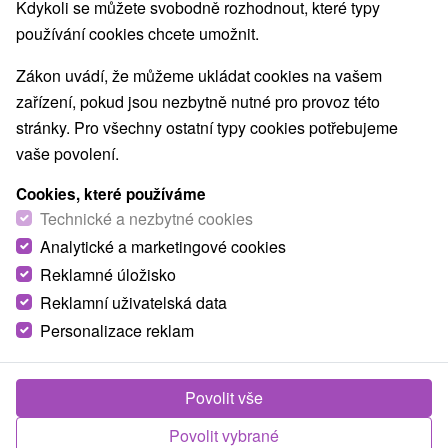
Nejprodávanější
Kdykoli se můžete svobodně rozhodnout, které typy
používání cookies chcete umožnit.
Zákon uvádí, že můžeme ukládat cookies na vašem
zařízení, pokud jsou nezbytně nutné pro provoz této
TOP - NEJPRODÁVANĚJŠÍ
NEJLEVNĚJŠ
VŠECHNY
stránky. Pro všechny ostatní typy cookies potřebujeme
vaše povolení.
Cookies, které používáme
Technické a nezbytné cookies
Analytické a marketingové cookies
Reklamné úložisko
Reklamní uživatelská data
Personalizace reklam
950,43
Kč
od
/noc/osoba
Povolit vše
ATLAS Hotel Tatry: Dovolená v Tatrách plná
Povolit vybrané
zábavy, relaxu a nezapomenutelných