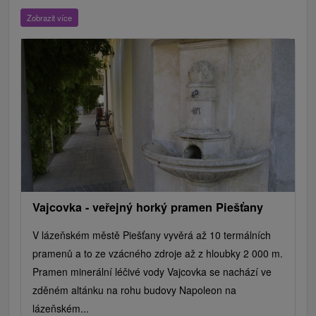
ZOO a zvieracie farmy
Escaperoom
Botanické záhrady
Zobrazit více
Mestské a zámocké parky
Vyhliadkové lety a plavby
Štíty
Jazerá, plesá, vodné nádrže
Technické pamiatky
Pamätníky
Vodopády
Drevené kostolíky
Hrady, zámky, zrúcaniny
Skanzeny
Aquaparky, kúpaliská
Pramene
Divadlá
Jazda na koni
Túry a turistické chodníky
Kaštiele
Horské chaty
Sakrálne miesta
Plte, rafting, splavy
Architektonické stavby
Lyžiarske strediská
Golfové ihriská
Motokárové dráhy
Amfiteátre a kiná v prírode
Vínne cesty
Cyklotrasy
Vajcovka - veřejný horký pramen Piešťany
V lázeňském městě Piešťany vyvěrá až 10 termálních
pramenů a to ze vzácného zdroje až z hloubky 2 000 m.
Pramen minerální léčivé vody Vajcovka se nachází ve
zděném altánku na rohu budovy Napoleon na
lázeňském...