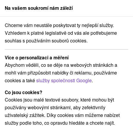
Na vašem soukromí nám záleží
člen skupiny
Sorger
Chceme vám neustále poskytovat ty nejlepší služby.
2027
Lázeňský pobyt LIGHT bez stresu: Jemný léčebný program pro 
Vzhledem k platné legislativě od vás ale potřebujeme
souhlas s používáním souborů cookies.
Lázeňský pobyt LIGHT bez stresu:
Jemný léčebný program pro
Více o personalizaci a měření
zaneprázdněné
Abychom věděli, co se děje na webových stránkách a
Lázně Piešťany - sleva až do 25 % na termíny do 27.2.2027
mohli vám přizpůsobit nabídky či reklamu, používáme
Piešťany
cookies a také
služby společnosti Google
.
Co jsou cookies?
Vybrat termín
Cookies jsou malé textové soubory, které mohou být
používány webovými stránkami, aby zefektivnily
uživatelský zážitek. Díky cookies vám můžeme nabízet
Navigovat do místa
služby podle toho, co opravdu hledáte a chcete najít.