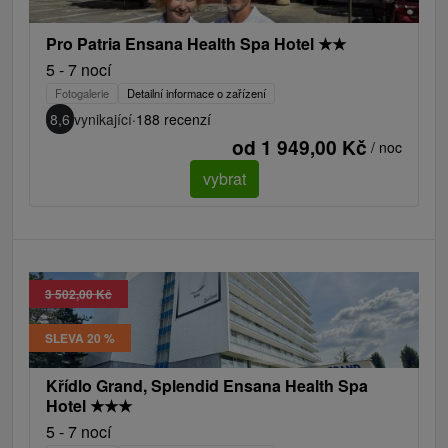
Pro Patria Ensana Health Spa Hotel
★
★
5 - 7 nocí
Fotogalerie
Detailní informace o zařízení
8,6
vynikající
·
188 recenzí
od 1 949,00 Kč
/ noc
vybrat
3 502,00 Kč
SLEVA 20 %
Křídlo Grand, Splendid Ensana Health Spa
Hotel
★
★
★
5 - 7 nocí