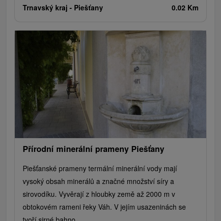
Trnavský kraj -
Piešťany
0.02 Km
Přírodní minerální prameny Piešťany
Piešťanské prameny termální minerální vody mají
vysoký obsah minerálů a značné množství síry a
sirovodíku. Vyvěrají z hloubky země až 2000 m v
obtokovém rameni řeky Váh. V jejím usazeninách se
tvoří sirné bahno,...