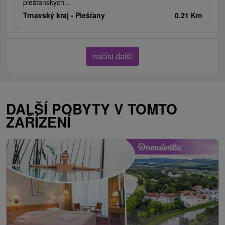
piešťanských...
Trnavský kraj -
Piešťany
0.21 Km
načíst další
DALŠÍ POBYTY V TOMTO
ZAŘÍZENÍ