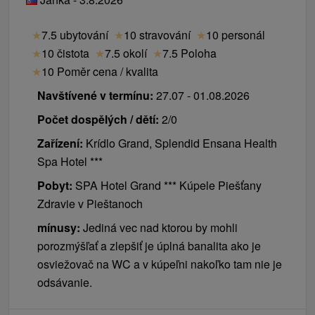
★
7.5 ubytování
★
10 stravování
★
10 personál
★
10 čistota
★
7.5 okolí
★
7.5 Poloha
★
10 Poměr cena / kvalita
Navštívené v termínu:
27.07 - 01.08.2026
Počet dospělých / dětí:
2/0
Zařízení:
Krídlo Grand, Splendid Ensana Health
Spa Hotel ***
Pobyt:
SPA Hotel Grand *** Kúpele Piešťany
Zdravie v Pieštanoch
mínusy:
Jediná vec nad ktorou by mohli
porozmýšľať a zlepšiť je úplná banalita ako je
osviežovač na WC a v kúpeľni nakoľko tam nie je
odsávanie.