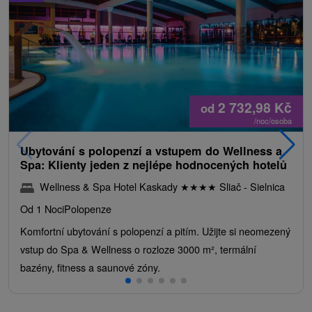
2 732,98
Kč
od
/noc/osoba
Ubytování s polopenzí a vstupem do Wellness a
Spa: Klienty jeden z nejlépe hodnocených hotelů
Wellness & Spa Hotel Kaskady
★
★
★
★
Sliač - Sielnica
Od 1 Noci
Polopenze
Komfortní ubytování s polopenzí a pitím. Užijte si neomezený
vstup do Spa & Wellness o rozloze 3000 m², termální
bazény, fitness a saunové zóny.