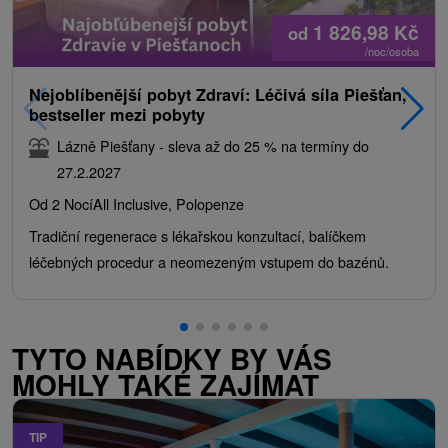
1 826,98
Kč
od
/noc/osoba
Nejoblíbenější pobyt Zdraví: Léčivá síla Piešťan,
bestseller mezi pobyty
Lázně Piešťany - sleva až do 25 % na termíny do
27.2.2027
Od 2 Nocí
All Inclusive, Polopenze
Tradiční regenerace s lékařskou konzultací, balíčkem
léčebných procedur a neomezeným vstupem do bazénů.
TYTO NABÍDKY BY VÁS
MOHLY TAKÉ ZAJÍMAT
TIP