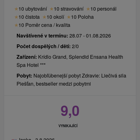
★
10 ubytování
★
10 stravování
★
10 personál
★
10 čistota
★
10 okolí
★
10 Poloha
★
10 Poměr cena / kvalita
Navštívené v termínu:
28.07 - 01.08.2026
Počet dospělých / dětí:
2/0
Zařízení:
Krídlo Grand, Splendid Ensana Health
Spa Hotel ***
Pobyt:
Najobľúbenejší pobyt Zdravie: Liečivá sila
Piešťan, bestseller medzi pobytmi
9,0
VYNIKAJÍCÍ
Janka - 3.8.2026