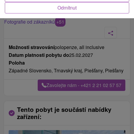
Odmítnut
Fotografie od zákazníků
+51
Možnosti stravování
polopenze, all inclusive
Datum platnosti pobytu do
25.02.2027
Poloha
Západné Slovensko, Trnavský kraj, Piešťany, Piešťany
Zavolejte nám - +421 2 21 02 57 57
Tento pobyt je součástí nabídky
zařízení: