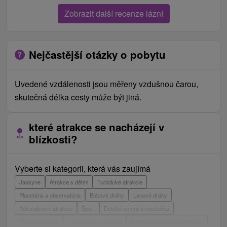
Zobrazit další recenze lázní
Nejčastější otázky o pobytu
Uvedené vzdálenosti jsou měřeny vzdušnou čarou,
skutečná délka cesty může být jiná.
které atrakce se nacházejí v
blízkosti?
Vyberte si kategorii, která vás zaujímá
Jaskyne
Atrakce s dětmi
Turistické atrakcie
Planetária a observatória
Bobové dráhy
Lanové dráhy
Adrenalinové atrakcie
Šport
Detské centrá a mestečká
Múzeá a galérie
Laserarény a paintball
Vyhliadkové veže a chodníky