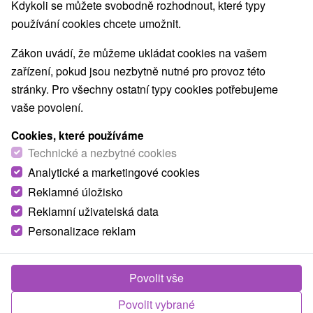
8,9
vynikající
2023 recenzí
Kdykoli se můžete svobodně rozhodnout, které typy
·
používání cookies chcete umožnit.
Zákon uvádí, že můžeme ukládat cookies na vašem
zařízení, pokud jsou nezbytně nutné pro provoz této
stránky. Pro všechny ostatní typy cookies potřebujeme
vaše povolení.
Cookies, které používáme
Technické a nezbytné cookies
Analytické a marketingové cookies
Reklamné úložisko
Reklamní uživatelská data
Personalizace reklam
Povolit vše
Povolit vybrané